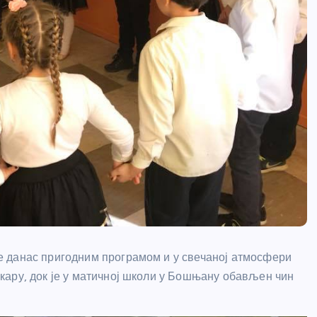
 данас пригодним програмом и у свечаној атмосфери
кару, док је у матичној школи у Бошњану обављен чин