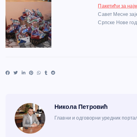
Пакетићи за нај
Савет Месне зај
Српске Нове го
Никола Петровић
Главни и одговорни уредник портал