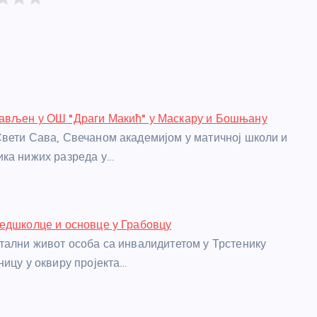
ављен у ОШ "Драги Макић" у Маскару и Бошњану
вети Сава, Свечаном академијом у матичној школи и
ка нижих разреда у…
едшколце и основце у Грабовцу
тални живот особа са инвалидитетом у Трстенику
ницу у оквиру пројекта…