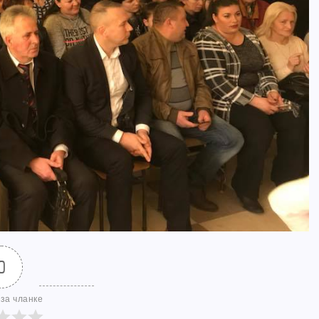
0
за чланке