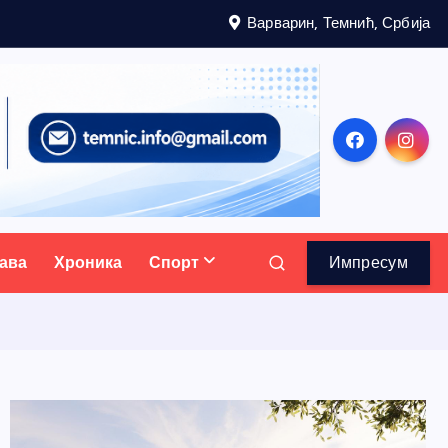
Варварин, Темнић, Србија
ава
Хроника
Спорт
Импресум