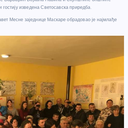
и гостију изведена Светосавска приредба.
вет Месне заједнице Маскаре обрадовао је најмлађе