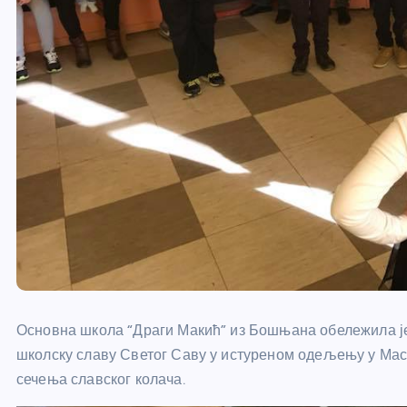
Основна школа “Драги Макић” из Бошњана обележила је
школску славу Светог Саву у истуреном одељењу у Мас
сечења славског колача.