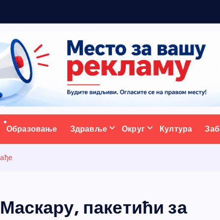
5
н
о
в
и
ативни портал
Образовање
Здравље
Округ
Култура
Заб
лађе
Маскару, пакетићи за