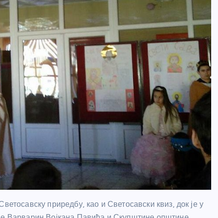
ветосавску приредбу, као и Светосавски квиз, док је у
ине Варварин Војкана Павића и Скупштине општине