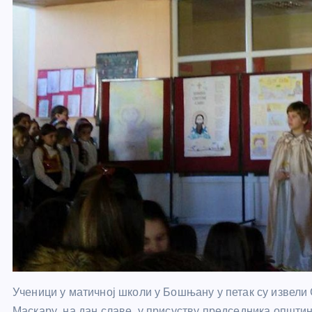
Ученици у матичној школи у Бошњану у петак су извели С
Маскару, на дан славе, у присуству председника општ