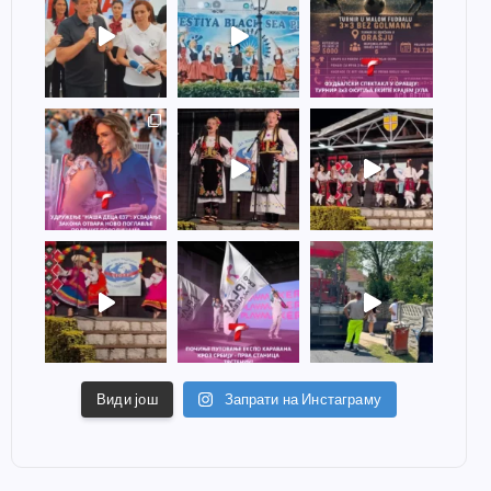
Види још
Запрати на Инстаграму