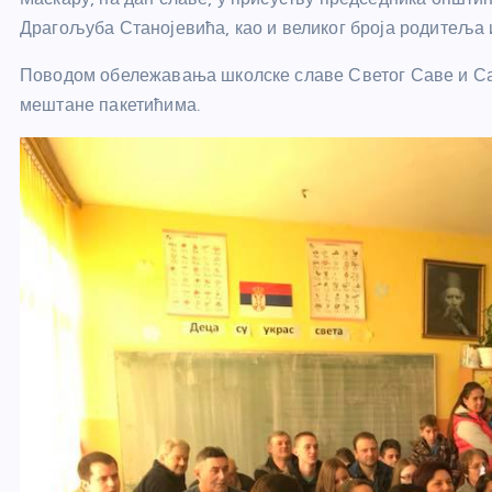
Драгољуба Станојевића, као и великог броја родитеља 
Поводом обележавања школске славе Светог Саве и Са
мештане пакетићима.