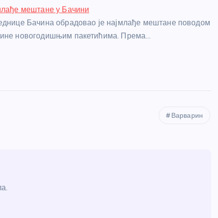
млађе мештане у Бачини
еднице Бачина обрадовао је најмлађе мештане поводом
дине новогодишњим пакетићима. Према…
Варварин
а.