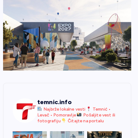
temnic.info
Najbrže lokalne vesti
Temnić •
Levač • Pomoravlje
Pošaljite vest ili
fotografiju
Čitajte na portalu