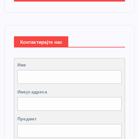
Контактирајте нас
Име
Имејл адреса
Предмет