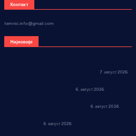
Контакт
temnic.info@gmail.com
Најновије
Општина Ћићевац наставља да подржава предузетнике:
10 нових субвенција за самозапошљавање
7. август 2026.
Вражогрнци чувају традицију: “Михољски сусрети села”
уз спортска надметања и забаву
6. август 2026.
Варварин подржао 25 нових предузетника: За
самозапошљавање по 380.000 динара
6. август 2026.
“Трстеник на Морави” од 10. до 16. августа: Богат програм
за све генерације
6. август 2026.
“Да се ради и гради по твом”: Трстеник улаже 4 милиона