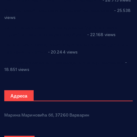
Реконструкција хотела “Плажа” у Варварину
- 26.713 views
Апел за помоћ породици Марковић из Варварина
- 25.538
views
Саопштење и демант Дома здравља “Др Властимир
Годић” на текст који кружи фејсбуком
- 22.168 views
Јелена Вујић-Обрадовић представник Александровца у
Парламенту Србије
- 20.244 views
Откривена илегална штампарија новца код Варварина
-
18.851 views
Адреса
Марина Мариновића бб, 37260 Варварин