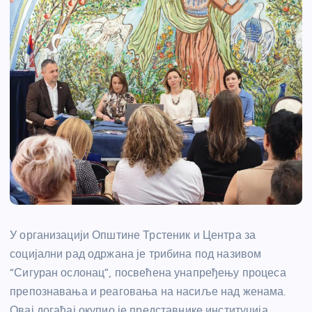
У организацији Општине Трстеник и Центра за
социјални рад одржана је трибина под називом
“Сигуран ослонац”, посвећена унапређењу процеса
препознавања и реаговања на насиље над женама.
Овај догађај окупио је представнике институција,