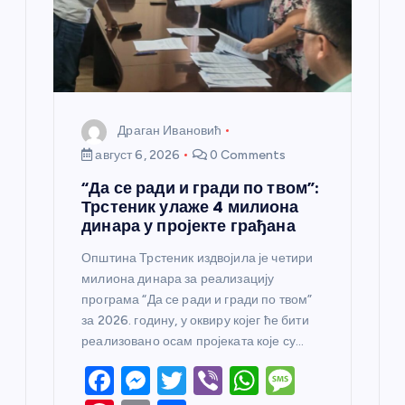
к
а
Драган Ивановић
август 6, 2026
0 Comments
“Да се ради и гради по твом”:
Трстеник улаже 4 милиона
динара у пројекте грађана
Општина Трстеник издвојила је четири
милиона динара за реализацију
програма “Да се ради и гради по твом”
за 2026. годину, у оквиру којег ће бити
реализовано осам пројеката које су…
F
M
T
Vi
W
M