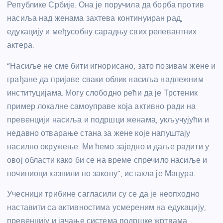
Републике Србије. Она је поручила да борба против
насиља над женама захтева континуиран рад,
едукацију и међусобну сарадњу свих релевантних
актера.
“Насиље не сме бити игнорисано, зато позивам жене и
грађане да пријаве сваки облик насиља надлежним
институцијама. Могу слободно рећи да је Трстеник
пример локалне самоуправе која активно ради на
превенцији насиља и подршци женама, укључујући и
недавно отварање стана за жене које напуштају
насилно окружење. Ми ћемо заједно и даље радити у
овој области како би се на време спречило насиље и
починиоци казнили по закону”, истакла је Мацура.
Учесници трибине сагласили су се да је неопходно
наставити са активностима усмереним на едукацију,
превенцију и јачање система подршке жртвама