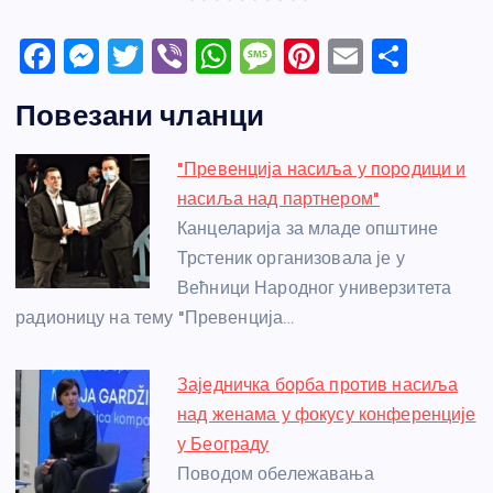
F
M
T
Vi
W
M
Pi
E
S
a
e
w
b
h
e
nt
m
h
Повезани чланци
c
ss
itt
er
at
ss
er
ail
ar
e
e
er
s
a
e
e
"Превенција насиља у породици и
b
n
A
g
st
насиља над партнером"
o
g
p
e
Канцеларија за младе општине
o
er
p
Трстеник организовала је у
Већници Народног универзитета
k
радионицу на тему "Превенција…
Заједничка борба против насиља
над женама у фокусу конференције
у Београду
Поводом обележавања