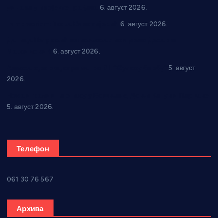
динара у пројекте грађана
6. август 2026.
In memoriam: Тања Вилотијевић
6. август 2026.
Даница Петровић оживљава лик и дело Десанке
Максимовић
6. август 2026.
Александровац спреман за 61. “Жупску бербу”
5. август
2026.
Нова игралишта стижу у Бошњане, Доњи Катун и Парцане
5. август 2026.
Телефон
061 30 76 567
Архива