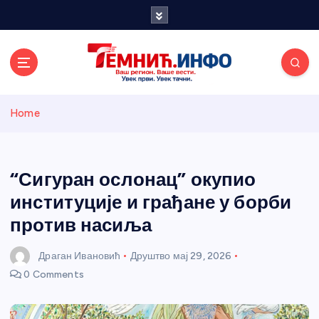
S
k
i
p
t
o
Темнићки
c
Home
o
n
информативн
t
e
“Сигуран ослонац” окупио
и портал
n
институције и грађане у борби
t
против насиља
Драган Ивановић
Друштво
мај 29, 2026
0 Comments