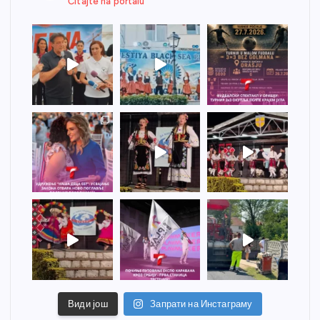
Čitajte na portalu
Види још
Запрати на Инстаграму