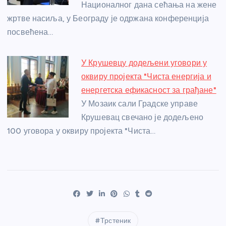
Националног дана сећања на жене
жртве насиља, у Београду је одржана конференција
посвећена…
У Крушевцу додељени уговори у
оквиру пројекта "Чиста енергија и
енергетска ефикасност за грађане"
У Мозаик сали Градске управе
Крушевац свечано је додељено
100 уговора у оквиру пројекта "Чиста…
Трстеник