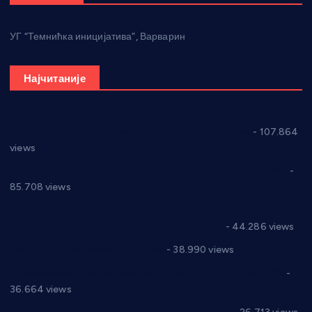
УГ “Темнићка иницијатива”, Варварин
Најчитаније
СНС: Осуда говора мржње и насиља над женама
- 107.864
views
Планска искључења електричне енергије за 27.07.2022.
-
85.708 views
Горан Макрагић директор, Ђорђе Бајић спортски
директор новог прволигаша из Варварина
- 44.286 views
Цене на крушевачким пијацама
- 38.990 views
Планска искључења електричне енергије за 19.05.2021.
-
36.664 views