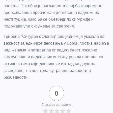
насиља. Посебно је наглашен значај благовременог
препознавања проблема и реаговања надлежних
институција, како би се обезбедило сигурније и
подржавајуће окружење за све жене.
Трибина “Сигуран ослонац” још једном је указала на
важност заједничког деловања у борби против насиља
над женама и потврдила опредељеност локалне
самоуправе и надлежних институција да наставе са
активностима које доприносе изградњи друштва
заснованог на поштовању, равноправности и
безбедности.
0
Гласање за чланке