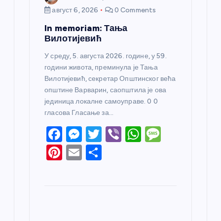
август 6, 2026
0 Comments
In memoriam: Тања
Вилотијевић
У среду, 5. августа 2026. године, у 59.
години живота, преминула је Тања
Вилотијевић, секретар Општинског већа
општине Варварин, саопштила је ова
јединица локалне самоуправе. 0 0
гласова Гласање за…
F
M
T
Vi
W
M
a
e
w
b
h
e
Pi
E
S
c
ss
itt
er
at
ss
nt
m
h
e
e
er
s
a
er
ail
ar
b
n
A
g
e
e
o
g
p
e
st