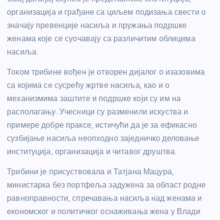
организација и грађане са циљем подизања свести о
значају превенције насиља и пружања подршке
женама које се суочавају са различитим облицима
насиља.
Током трибине вођен је отворен дијалог о изазовима
са којима се сусрећу жртве насиља, као и о
механизмима заштите и подршке који су им на
располагању. Учесници су разменили искуства и
примере добре праксе, истичући да је за ефикасно
сузбијање насиља неопходно заједничко деловање
институција, организација и читавог друштва.
Трибини је присуствовала и Татјана Мацура,
министарка без портфеља задужена за област родне
равноправности, спречавања насиља над женама и
економског и политичког оснаживања жена у Влади