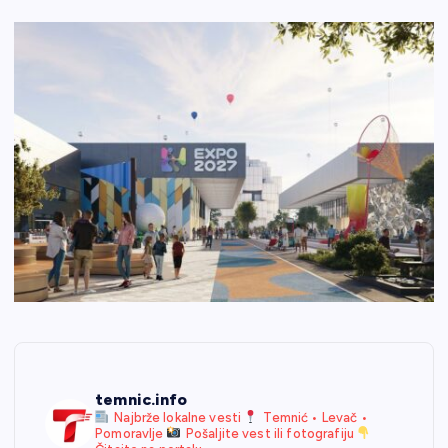
temnic.info
Najbrže lokalne vesti
Temnić • Levač •
Pomoravlje
Pošaljite vest ili fotografiju