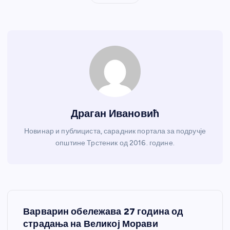
Драган Ивановић
Новинар и публициста, сарадник портала за подручје
општине Трстеник од 2016. године.
К
Варварин обележава 27 година од
р
страдања на Великој Морави