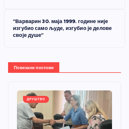
е
“Варварин 30. маја 1999. године није
т
изгубио само људе, изгубио је делове
своје душе”
а
њ
е
Повезани постови
ч
л
ДРУШТВО
а
н