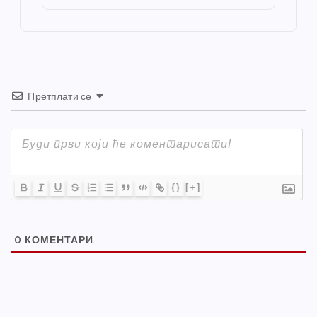
o
er
p
k
Претплати се
{}
[+]
0
КОМЕНТАРИ