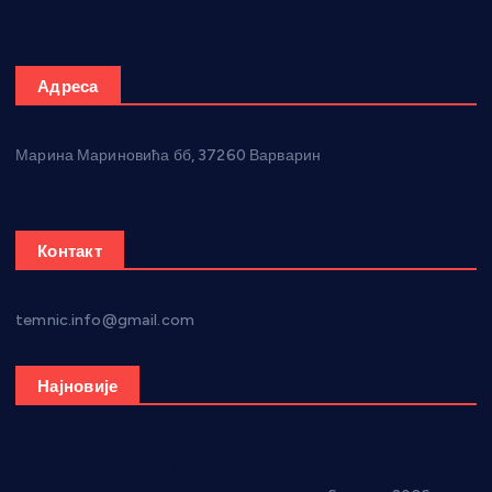
Адреса
Марина Мариновића бб, 37260 Варварин
Контакт
temnic.info@gmail.com
Најновије
Варварин подржао 25 нових предузетника: За