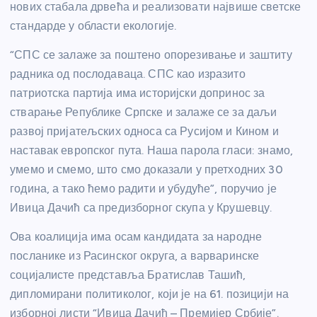
нових стабала дрвећа и реализовати највише светске
стандарде у области екологије.
“СПС се залаже за поштено опорезивање и заштиту
радника од послодаваца. СПС као изразито
патриотска партија има историјски допринос за
стварање Републике Српске и залаже се за даљи
развој пријатељских односа са Русијом и Кином и
наставак европског пута. Наша парола гласи: знамо,
умемо и смемо, што смо доказали у претходних 30
година, а тако ћемо радити и убудуће”, поручио је
Ивица Дачић са предизборног скупа у Крушевцу.
Ова коалиција има осам кандидата за народне
посланике из Расинског округа, а варваринске
социјалисте представља Братислав Ташић,
дипломирани политиколог, који је на 61. позицији на
изборној листи “Ивица Дачић – Премијер Србије”.