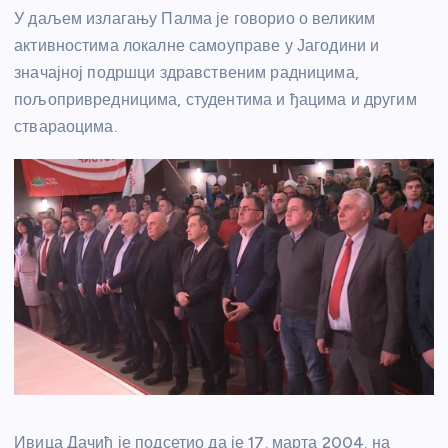
У даљем излагању Палма је говорио о великим
активностима локалне самоуправе у Јагодини и
значајној подршци здравственим радницима,
пољопривредницима, студентима и ђацима и другим
ствараоцима.
Ивица Дачић је подсетио да је 17. марта 2004. на