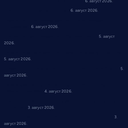
самозапошљавање по 380.000 динара
6. август 2026.
In memoriam: Тања Вилотијевић
6. август 2026.
Даница Петровић оживљава лик и дело Десанке
Максимовић
6. август 2026.
Александровац спреман за 61. “Жупску бербу”
5. август
2026.
Нова игралишта стижу у Бошњане, Доњи Катун и Парцане
5. август 2026.
У Ћићевцу одржана Конференција клубова Зоне “Запад”
5.
август 2026.
Четири учионице у старом делу ОШ “Јован Курсула”
добијају ново рухо
4. август 2026.
Књижевност, музика, спорт и уметност током августа у
Варварину
3. август 2026.
Трстеничанин освојио јубиларни циклус “Слагалице”
3.
август 2026.