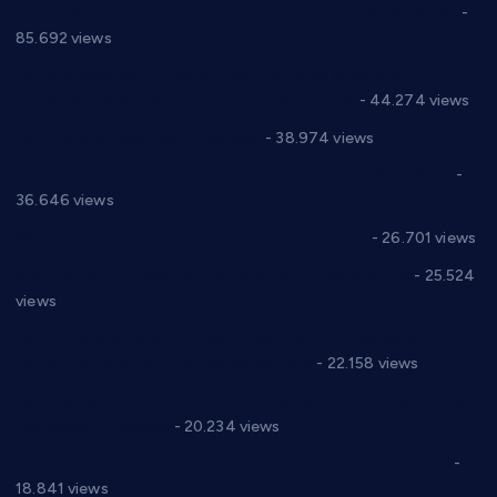
Планска искључења електричне енергије за 27.07.2022.
-
85.692 views
Горан Макрагић директор, Ђорђе Бајић спортски
директор новог прволигаша из Варварина
- 44.274 views
Цене на крушевачким пијацама
- 38.974 views
Планска искључења електричне енергије за 19.05.2021.
-
36.646 views
Реконструкција хотела “Плажа” у Варварину
- 26.701 views
Апел за помоћ породици Марковић из Варварина
- 25.524
views
Саопштење и демант Дома здравља “Др Властимир
Годић” на текст који кружи фејсбуком
- 22.158 views
Јелена Вујић-Обрадовић представник Александровца у
Парламенту Србије
- 20.234 views
Откривена илегална штампарија новца код Варварина
-
18.841 views