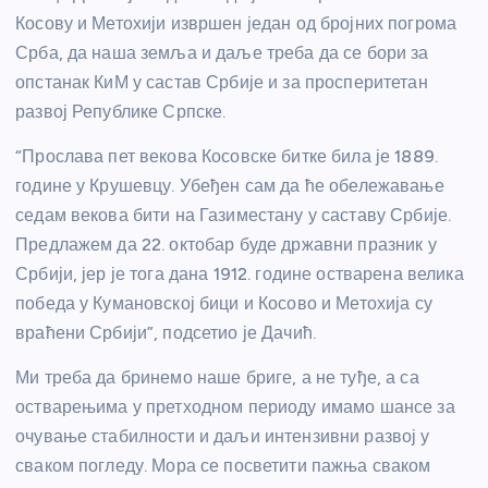
Косову и Метохији извршен један од бројних погрома
Срба, да наша земља и даље треба да се бори за
опстанак КиМ у састав Србије и за просперитетан
развој Републике Српске.
“Прослава пет векова Косовске битке била је 1889.
године у Крушевцу. Убеђен сам да ће обележавање
седам векова бити на Газиместану у саставу Србије.
Предлажем да 22. октобар буде државни празник у
Србији, јер је тога дана 1912. године остварена велика
победа у Кумановској бици и Косово и Метохија су
враћени Србији”, подсетио је Дачић.
Ми треба да бринемо наше бриге, а не туђе, а са
остварењима у претходном периоду имамо шансе за
очување стабилности и даљи интензивни развој у
сваком погледу. Мора се посветити пажња сваком