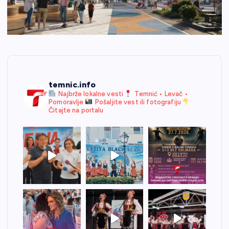
temnic.info
Najbrže lokalne vesti
Temnić • Levač •
Pomoravlje
Pošaljite vest ili fotografiju
Čitajte na portalu