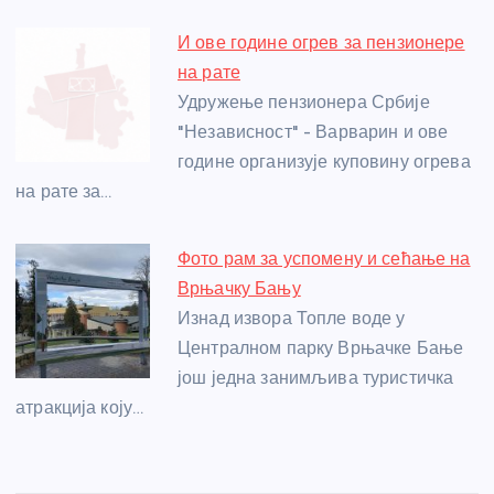
И ове године огрев за пензионере
на рате
Удружење пензионера Србије
"Независност" - Варварин и ове
године организује куповину огрева
на рате за…
Фото рам за успомену и сећање на
Врњачку Бању
Изнад извора Топле воде у
Централном парку Врњачке Бање
још једна занимљива туристичка
атракција коју…