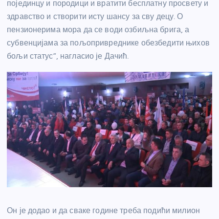
појединцу и породици и вратити бесплатну просвету и
здравство и створити исту шансу за сву децу. О
пензионерима мора да се води озбиљна брига, а
субвенцијама за пољопривреднике обезбедити њихов
бољи статус”, нагласио је Дачић.
Он је додао и да сваке године треба подићи милион