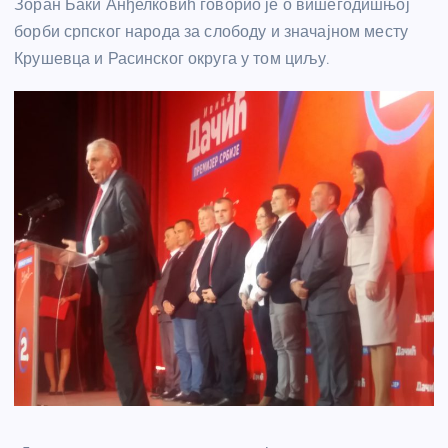
Зоран Баки Анђелковић говорио је о вишегодишњој
борби српског народа за слободу и значајном месту
Крушевца и Расинског округа у том циљу.