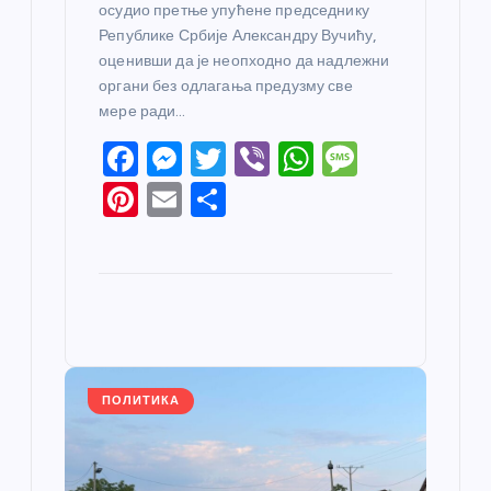
осудио претње упућене председнику
Републике Србије Александру Вучићу,
оценивши да је неопходно да надлежни
органи без одлагања предузму све
мере ради…
F
M
T
Vi
W
M
a
e
w
b
h
e
Pi
E
S
c
ss
itt
er
at
ss
nt
m
h
e
e
er
s
a
er
ail
ar
b
n
A
g
e
e
o
g
p
e
st
o
er
p
k
ПОЛИТИКА