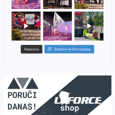
Види још
Запрати на Инстаграму