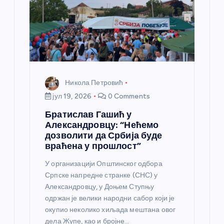
Никола Петровић
јул 19, 2026
0 Comments
Братислав Гашић у
Александровцу: “Нећемо
дозволити да Србија буде
враћена у прошлост”
У организацији Општинског одбора
Српске напредне странке (СНС) у
Александровцу, у Доњем Ступњу
одржан је велики народни сабор који је
окупио неколико хиљада мештана овог
дела Жупе, као и бројне…