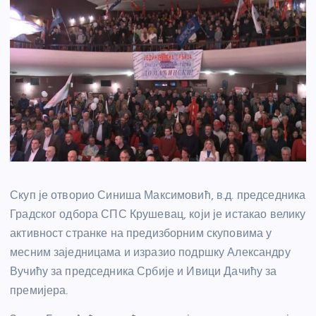
Скуп је отворио Синиша Максимовић, в.д. председника
Градског одбора СПС Крушевац, који је истакао велику
активност странке на предизборним скуповима у
месним заједницама и изразио подршку Александру
Вучићу за председника Србије и Ивици Дачићу за
премијера.