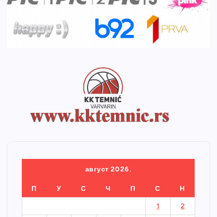
август 2026.
П
У
С
Ч
П
С
Н
1
2