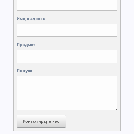
Имејл адреса
Предмет
Порука
Контактирајте нас