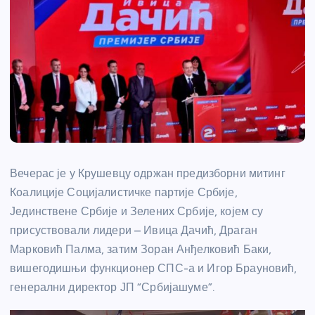
Вечерас је у Крушевцу одржан предизборни митинг
Коалиције Социјалистичке партије Србије,
Јединствене Србије и Зелених Србије, којем су
присуствовали лидери – Ивица Дачић, Драган
Марковић Палма, затим Зоран Анђелковић Баки,
вишегодишњи функционер СПС-а и Игор Брауновић,
генерални директор ЈП “Србијашуме”.