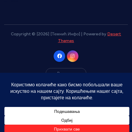
О нама
Copyright © [2026] [Темнић.Инфо] | Powered by
Desert
Themes
Врати на врх