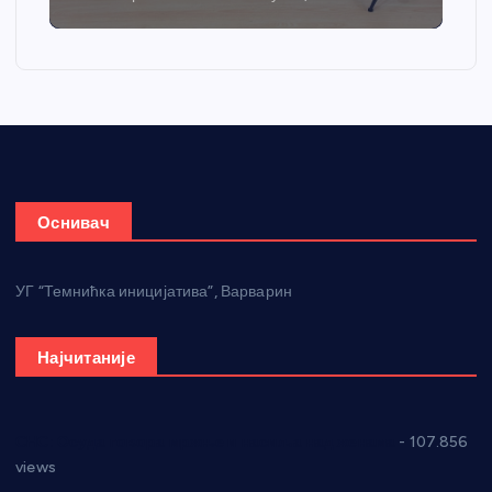
Оснивач
УГ “Темнићка иницијатива”, Варварин
Најчитаније
СНС: Осуда говора мржње и насиља над женама
- 107.856
views