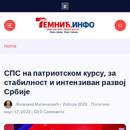
S
k
i
p
t
o
Темнићки
c
Home
o
n
информативн
t
e
СПС на патриотском курсу, за
и портал
n
стабилност и интензиван развој
t
Србије
Живомир Миленковић
Избори 2022.
,
Политика
март 17, 2022
0 Comments