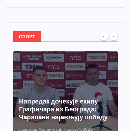
СПОРТ
Спортски центар “Ћићевац”
добија савремени систем
грејања
Никола Петровић
јул 31, 2026