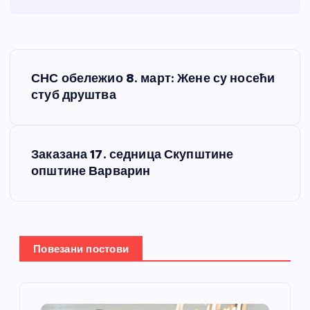
К
СНС обележио 8. март: Жене су носећи
р
стуб друштва
е
Заказана 17. седница Скупштине
т
општине Варварин
а
њ
Повезани постови
е
ч