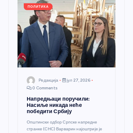
л
ПОЛИТИКА
а
н
к
а
Редакција
јул 27, 2026
0 Comments
Напредњаци поручили:
Насиље никада неће
победити Србију
Општински одбор Српске напредне
странке (СНС) Варварин најоштрије је