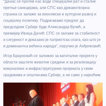
“Данас се против нас води специјални рат и сталне
претње санкцијама, али СПС као државотворна
странка се залаже за економски и културни развој и
социјалну политику. Подржавамо предлог да
председник Србије буде Александар Вучић, а
премијер Ивица Дачић. СПС се залаже за стабилност
и сигурност и доказано је патриотска снага, као што је
и доминантна већина народа”, поручио је Анђелковић.
Игор Брауновић се заложио за капиталне пројекте у
области заштите животне средине и за реализацију
комуналних и инфраструктурних пројеката у свим
градовима и општинама Србије, а не само у највећим.