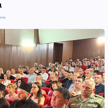
а
nts