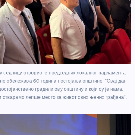
у седницу отворио је председник локалног парламента
е обележава 60 година постојања општине. “Овај дан
достојанствено градили ову општину и који су је нама,
и стварамо лепше место за живот свих њених грађана”,