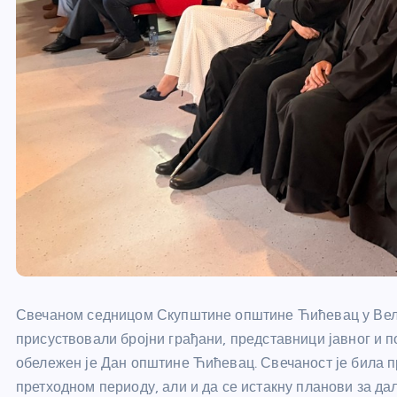
Свечаном седницом Скупштине општине Ћићевац у Велик
присуствовали бројни грађани, представници јавног и п
обележен је Дан општине Ћићевац. Свечаност је била п
претходном периоду, али и да се истакну планови за да