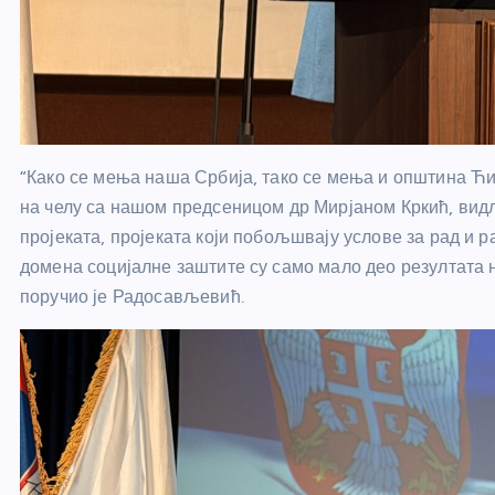
“Како се мења наша Србија, тако се мења и општина Ћ
на челу са нашом предсеницом др Мирјаном Кркић, вид
пројеката, пројеката који побољшвају услове за рад и 
домена социјалне заштите су само мало део резултата 
поручио је Радосављевић.