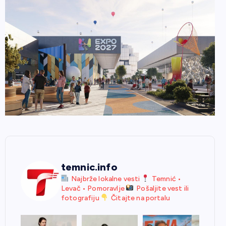
temnic.info
Najbrže lokalne vesti
Temnić •
Levač • Pomoravlje
Pošaljite vest ili
fotografiju
Čitajte na portalu