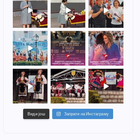
Види још
Запрати на Инстаграму