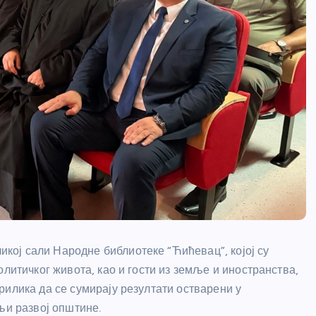
ој сали Народне библиотеке “Ћићевац”, којој су
олитичког живота, као и гости из земље и иностранства,
рилика да се сумирају резултати остварени у
љи развој општине.