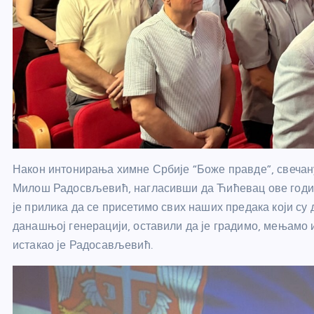
Након интонирања химне Србије “Боже правде”, свечан
Милош Радосвљевић, нагласивши да Ћићевац ове годин
је прилика да се присетимо свих наших предака који су 
данашњој генерацији, оставили да је градимо, мењамо 
истакао је Радосављевић.