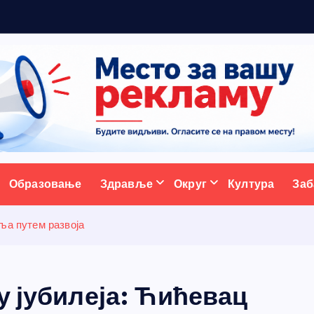
р
а
д
и
ц
и
ј
ативни портал
Образовање
Здравље
Округ
Култура
Заб
ља путем развоја
у јубилеја: Ћићевац