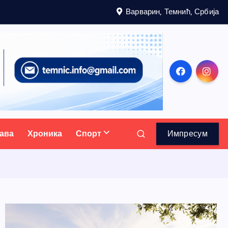
Варварин, Темнић, Србија
ава
Хроника
Спорт
Импресум