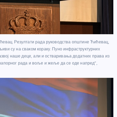
ићевац. Резултати рада руководства општине Ћићевац,
љиви су на сваком кораку. Пуно инфраструктурних
развој наше деце, али и остваривања додатних права из
напорног рада и воље и жеље да се оде напред”,