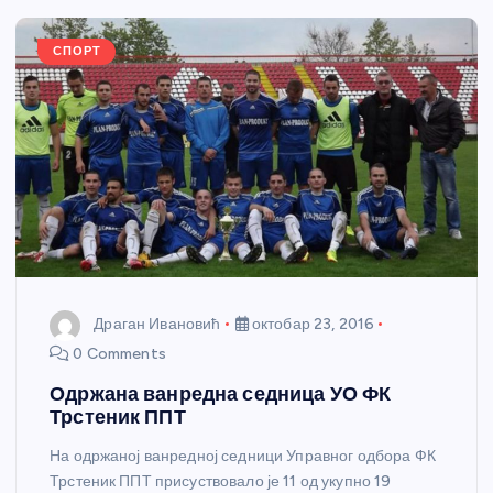
o
er
p
k
СПОРТ
Драган Ивановић
октобар 23, 2016
0 Comments
Одржана ванредна седница УО ФК
Трстеник ППТ
На одржаној ванредној седници Управног одбора ФК
Трстеник ППТ присуствовало је 11 од укупно 19