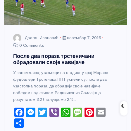
Драган Ивановић
новембар 7, 2016
0 Comments
После два пораза трстеничани
обрадовали своје навијаче
У занимљивој утакмици на стадиону крај Мораве
фудбалери Трстеника ППТ успели су, после два
узастопна пораза, да обрадују своје навијаче
победом над екипом Радничког из Свилајнца
резултатом 3:2 (полувреме 2:1)…
F
M
T
Vi
W
M
Pi
E
a
e
w
b
h
e
nt
m
S