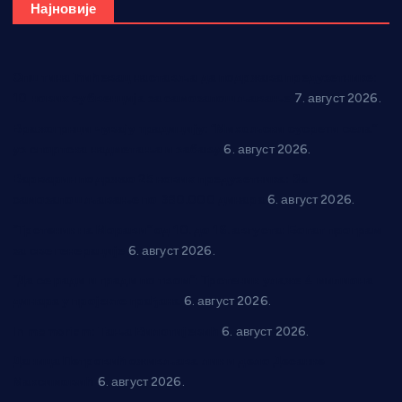
Најновије
Општина Ћићевац наставља да подржава предузетнике:
10 нових субвенција за самозапошљавање
7. август 2026.
Вражогрнци чувају традицију: “Михољски сусрети села”
уз спортска надметања и забаву
6. август 2026.
Варварин подржао 25 нових предузетника: За
самозапошљавање по 380.000 динара
6. август 2026.
“Трстеник на Морави” од 10. до 16. августа: Богат програм
за све генерације
6. август 2026.
“Да се ради и гради по твом”: Трстеник улаже 4 милиона
динара у пројекте грађана
6. август 2026.
In memoriam: Тања Вилотијевић
6. август 2026.
Даница Петровић оживљава лик и дело Десанке
Максимовић
6. август 2026.