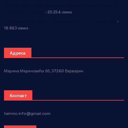
Јелена Вујић-Обрадовић представник Александровца у
Парламенту Србије
- 20.254 views
Откривена илегална штампарија новца код Варварина
-
18.863 views
Адреса
Марина Мариновића бб, 37260 Варварин
Контакт
temnic.info@gmail.com