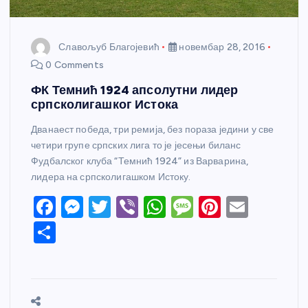
Славољуб Благојевић
новембар 28, 2016
0 Comments
ФК Темнић 1924 апсолутни лидер
српсколигашког Истока
Дванаест победа, три ремија, без пораза једини у све
четири групе српских лига то је јесењи биланс
Фудбалског клуба “Темнић 1924” из Варварина,
лидера на српсколигашком Истоку.
F
M
T
Vi
W
M
Pi
E
a
e
w
b
h
e
nt
m
S
c
ss
itt
er
at
ss
er
ail
h
e
e
er
s
a
e
ar
b
n
A
g
st
e