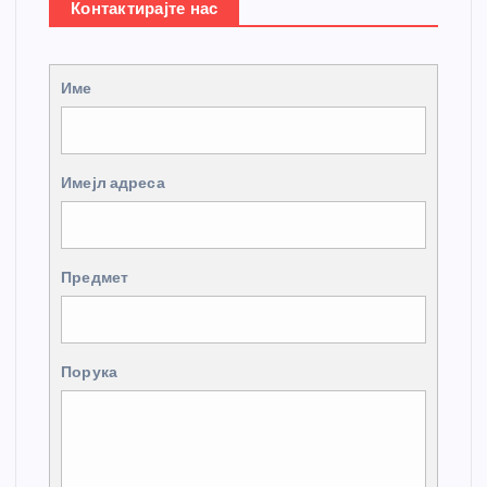
Контактирајте нас
Име
Имејл адреса
Предмет
Порука