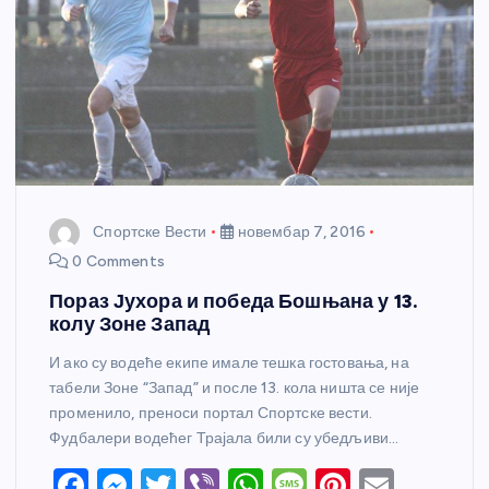
Спортске Вести
новембар 7, 2016
0 Comments
Пораз Јухора и победа Бошњана у 13.
колу Зоне Запад
И ако су водеће екипе имале тешка гостовања, на
табели Зоне “Запад” и после 13. кола ништа се није
променило, преноси портал Спортске вести.
Фудбалери водећег Трајала били су убедљиви…
F
M
T
Vi
W
M
Pi
E