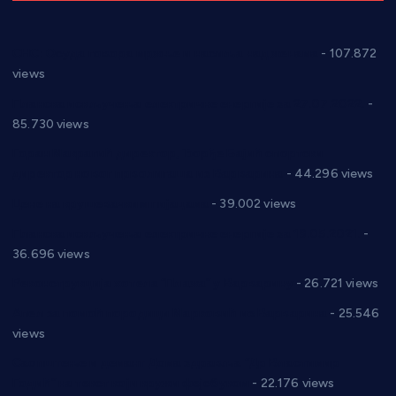
СНС: Осуда говора мржње и насиља над женама
- 107.872
views
Планска искључења електричне енергије за 27.07.2022.
-
85.730 views
Горан Макрагић директор, Ђорђе Бајић спортски
директор новог прволигаша из Варварина
- 44.296 views
Цене на крушевачким пијацама
- 39.002 views
Планска искључења електричне енергије за 19.05.2021.
-
36.696 views
Реконструкција хотела “Плажа” у Варварину
- 26.721 views
Апел за помоћ породици Марковић из Варварина
- 25.546
views
Саопштење и демант Дома здравља “Др Властимир
Годић” на текст који кружи фејсбуком
- 22.176 views