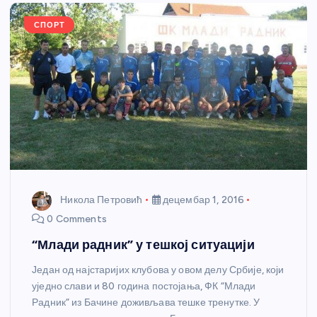
o
er
p
k
СПОРТ
Никола Петровић
децембар 1, 2016
0 Comments
“Млади радник” у тешкој ситуацији
Један од најстаријих клубова у овом делу Србије, који
уједно слави и 80 година постојања, ФК “Млади
Радник” из Бачине доживљава тешке тренутке. У