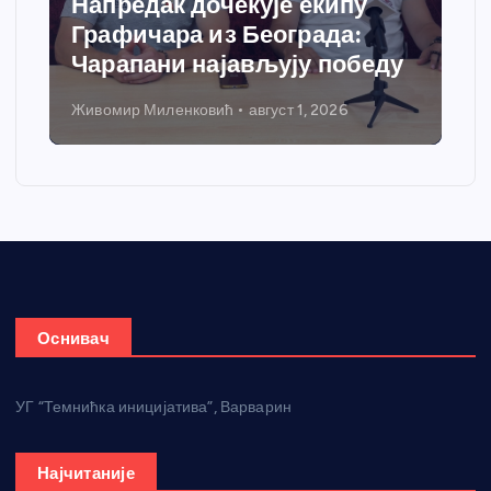
Спортски центар “Ћићевац”
добија савремени систем
грејања
Никола Петровић
јул 31, 2026
Оснивач
УГ “Темнићка иницијатива”, Варварин
Најчитаније