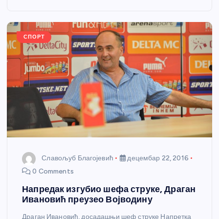
o
g
p
e
o
er
p
k
СПОРТ
Славољуб Благојевић
децембар 22, 2016
0 Comments
Напредак изгубио шефа струке, Драган
Ивановић преузео Војводину
Драган Ивановић, досадашњи шеф струке Напретка