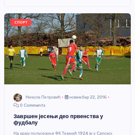
o
g
p
e
o
er
p
k
СПОРТ
Никола Петровић
новембар 22, 2016
0 Comments
Завршен јесењи део првенства у
фудбалу
На крају полусезоне ФК Темнић 1924 је у Српској