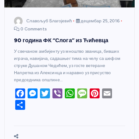
Славољуб Благојевић
децембар 25, 2016
0 Comments
90 година ФК “Слога” из Ћићевца
У свечаном амбијенту уз мноштво званица, бивших
играча, навијача, садашњег тима на челу са шефом
струке Душаном Чедићем, уз госте ветеране
Напретка из Алексинца и наравно уз присуство
председника општине…
F
M
T
Vi
W
M
Pi
E
a
e
w
b
h
e
nt
m
S
c
ss
itt
er
at
ss
er
ail
h
e
e
er
s
a
e
ar
b
n
A
g
st
e