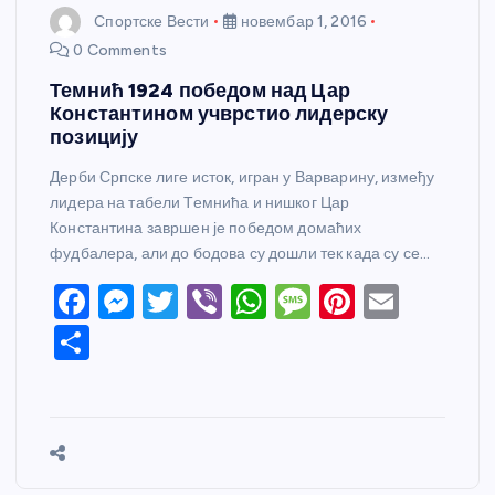
Спортске Вести
новембар 1, 2016
0 Comments
Темнић 1924 победом над Цар
Константином учврстио лидерску
позицију
Дерби Српске лиге исток, игран у Варварину, између
лидера на табели Темнића и нишког Цар
Константина завршен је победом домаћих
фудбалера, али до бодова су дошли тек када су се…
F
M
T
Vi
W
M
Pi
E
a
e
w
b
h
e
nt
m
S
c
ss
itt
er
at
ss
er
ail
h
e
e
er
s
a
e
ar
b
n
A
g
st
e
o
g
p
e