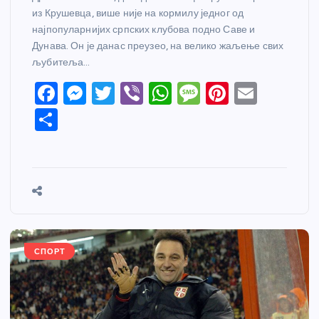
из Крушевца, више није на кормилу једног од
најпопуларнијих српских клубова подно Саве и
Дунава. Он је данас преузео, на велико жаљење свих
љубитеља…
F
M
T
Vi
W
M
Pi
E
a
e
w
b
h
e
nt
m
S
c
ss
itt
er
at
ss
er
ail
h
e
e
er
s
a
e
ar
b
n
A
g
st
e
o
g
p
e
o
er
p
k
СПОРТ