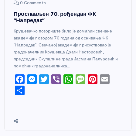
0 Comments
Прослављен 70. рођендан ФК
“Напредак”
Крушевачко позориште било је домаћин свечане
академије поводом 70 година од оснивања ФК
“Напредак”. Свечаној академији присуствовао је
градоначелник Крушевца Драги Несторовић,
председник Скупштине града Јасмина Палуровић и
помоћник градоначелника…
F
M
T
Vi
W
M
Pi
E
a
e
w
b
h
e
nt
m
S
c
ss
itt
er
at
ss
er
ail
h
e
e
er
s
a
e
ar
b
n
A
g
st
e
o
g
p
e