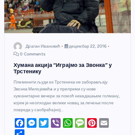
Драган Ивановић
децембар 22, 2016
0 Comments
Хумана акција “Играјмо за Звонка” у
Трстенику
Племенити људи из Трстеника не заборављају
Звонка Милоjевићa и у припреми су нове
хуманитарне вечери за помоћ некадашњем голману,
којем је неопходан велики новац за лечење после
повреда у саобраћајној…
F
M
T
Vi
W
M
Pi
E
a
e
w
b
h
e
nt
m
S