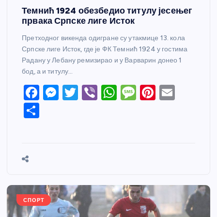
Темнић 1924 обезбедио титулу јесењег
првака Српске лиге Исток
Претходног викенда одигране су утакмице 13. кола
Српске лиге Исток, где је ФК Темнић 1924 у гостима
Радану у Лебану ремизирао и у Варварин донео 1
бод, а и титулу…
F
M
T
Vi
W
M
Pi
E
a
e
w
b
h
e
nt
m
S
c
ss
itt
er
at
ss
er
ail
h
e
e
er
s
a
e
ar
b
n
A
g
st
e
o
g
p
e
o
er
p
k
СПОРТ