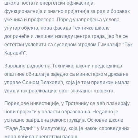
школа постати енергетски ефикаснија,
функционалнија и знатно пријатнија за рад и боравак
ученика и професора. Поред унапређења услова
унутар објекта, нова фасада Техничке школе
допринеће и лепшем изгледу центра града, јер ће се
естетски уклопити са суседном зградом Гимназије “Вук
Караџић”.
Завршне радове на Техничкој школи председница
општине обишла је заједно са министарком државне
управе Соњом Влаховић, која је том приликом имала
увид у ток реализације овог значајног пројекта.
Поред ове инвестиције, у Трстенику се већ планирају
нови пројекти у области образовања. Недавно је
успешно завршена реконструкција Основне школе
“Раде Додић” у Милутовцу, која је након спроведених
мера добила енергетски пасош.