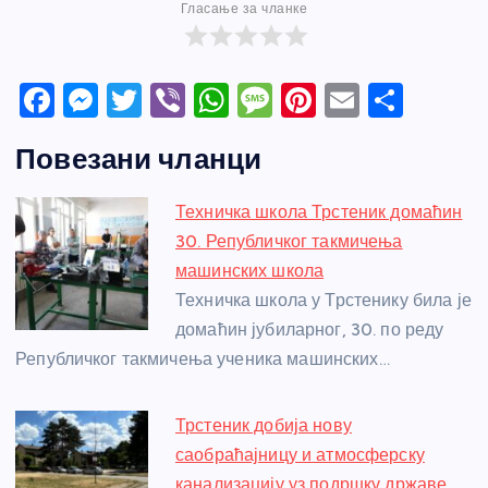
Гласање за чланке
F
M
T
Vi
W
M
Pi
E
S
a
e
w
b
h
e
nt
m
h
Повезани чланци
c
ss
itt
er
at
ss
er
ail
ar
e
e
er
s
a
e
e
Техничка школа Трстеник домаћин
b
n
A
g
st
30. Републичког такмичења
o
g
p
e
машинских школа
o
er
p
Техничка школа у Трстенику била је
домаћин јубиларног, 30. по реду
k
Републичког такмичења ученика машинских…
Трстеник добија нову
саобраћајницу и атмосферску
канализацију уз подршку државе