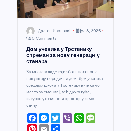
Драган Ивановић
јул 8, 2026
0 Comments
Дом ученика у Трстенику
спреман за нову генерацију
станара
За многе младе који због школовања
напуштају породични дом, Дом ученика
средњих школа у Трстенику није само
место за смештај, већ друга кућа,
сигурно уточиште и простор у коме
стичу…
F
M
T
Vi
W
M
a
e
w
b
h
e
Pi
E
S