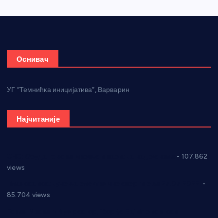
Оснивач
УГ “Темнићка иницијатива”, Варварин
Најчитаније
СНС: Осуда говора мржње и насиља над женама
- 107.862
views
Планска искључења електричне енергије за 27.07.2022.
-
85.704 views
Горан Макрагић директор, Ђорђе Бајић спортски