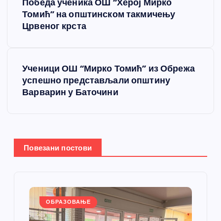
Победа ученика ОШ “Херој Мирко
р
Томић” на општинском такмичењу
Црвеног крста
е
т
Ученици ОШ “Мирко Томић” из Обрежа
успешно представљали општину
а
Варварин у Баточини
њ
е
Повезани постови
ч
л
а
ОБРАЗОВАЊЕ