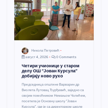
н
к
а
Никола Петровић
август 4, 2026
0 Comments
Четири учионице у старом
делу ОШ “Јован Курсула”
добијају ново рухо
Председница општине Варварин др
Виолета Лутовац Ђурђевић, заједно са
својим помоћником Немањом Чолићем,
посетила је Основну школу “Јован
Курсула”, где је са директорком школе