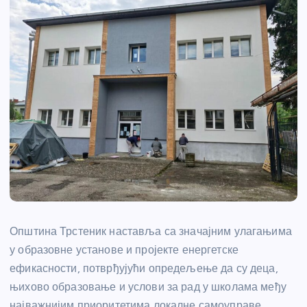
Општина Трстеник наставља са значајним улагањима
у образовне установе и пројекте енергетске
ефикасности, потврђујући опредељење да су деца,
њихово образовање и услови за рад у школама међу
најважнијим приоритетима локалне самоуправе.