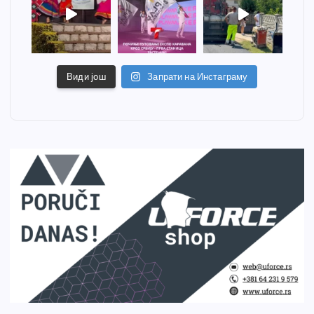
Види још
Запрати на Инстаграму