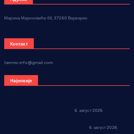
Марина Мариновића бб, 37260 Варварин
Контакт
temnic.info@gmail.com
Најновије
Вражогрнци чувају традицију: “Михољски сусрети села”
уз спортска надметања и забаву
6. август 2026.
Варварин подржао 25 нових предузетника: За
самозапошљавање по 380.000 динара
6. август 2026.