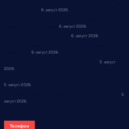
“Трстеник на Морави” од 10. до 16. августа: Богат програм
за све генерације
6. август 2026.
“Да се ради и гради по твом”: Трстеник улаже 4 милиона
динара у пројекте грађана
6. август 2026.
In memoriam: Тања Вилотијевић
6. август 2026.
Даница Петровић оживљава лик и дело Десанке
Максимовић
6. август 2026.
Александровац спреман за 61. “Жупску бербу”
5. август
2026.
Нова игралишта стижу у Бошњане, Доњи Катун и Парцане
5. август 2026.
У Ћићевцу одржана Конференција клубова Зоне “Запад”
5.
август 2026.
Телефон