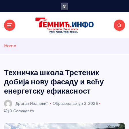
S
k
i
p
t
o
Темнићки
c
Home
o
n
информативн
t
e
Техничка школа Трстеник
и портал
n
добија нову фасаду и већу
t
енергетску ефикасност
Драган Ивановић
Образовање
јун 2, 2026
0 Comments