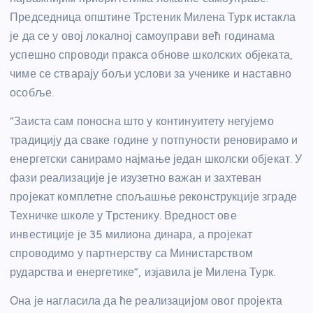
Председница општине Трстеник Милена Турк истакла
је да се у овој локалној самоуправи већ годинама
успешно спроводи пракса обнове школских објеката,
чиме се стварају бољи услови за ученике и наставно
особље.
“Заиста сам поносна што у континуитету негујемо
традицију да сваке године у потпуности реновирамо и
енергетски санирамо најмање један школски објекат. У
фази реализације је изузетно важан и захтеван
пројекат комплетне спољашње реконструкције зграде
Техничке школе у Трстенику. Вредност ове
инвестиције је 35 милиона динара, а пројекат
спроводимо у партнерству са Министарством
рударства и енергетике”, изјавила је Милена Турк.
Она је нагласила да ће реализацијом овог пројекта