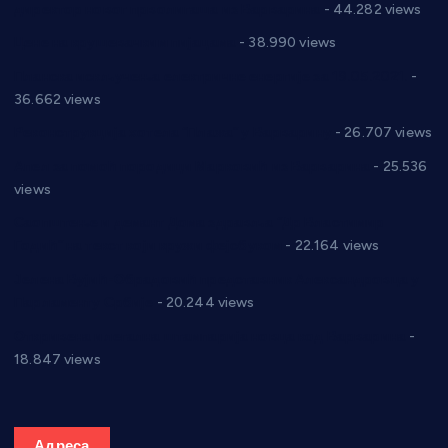
директор новог прволигаша из Варварина
- 44.282 views
Цене на крушевачким пијацама
- 38.990 views
Планска искључења електричне енергије за 19.05.2021.
-
36.662 views
Реконструкција хотела “Плажа” у Варварину
- 26.707 views
Апел за помоћ породици Марковић из Варварина
- 25.536
views
Саопштење и демант Дома здравља “Др Властимир
Годић” на текст који кружи фејсбуком
- 22.164 views
Јелена Вујић-Обрадовић представник Александровца у
Парламенту Србије
- 20.244 views
Откривена илегална штампарија новца код Варварина
-
18.847 views
Адреса