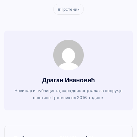
Трстеник
Драган Ивановић
Новинар и публициста, сарадник портала за подручје
општине Трстеник од 2016. године.
К