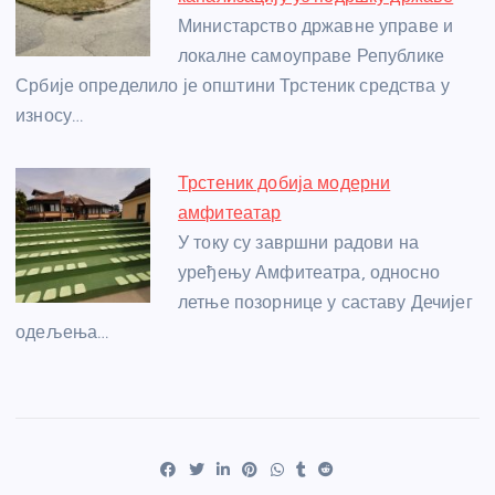
Министарство државне управе и
локалне самоуправе Републике
Србије определило је општини Трстеник средства у
износу…
Трстеник добија модерни
амфитеатар
У току су завршни радови на
уређењу Амфитеатра, односно
летње позорнице у саставу Дечијег
одељења…