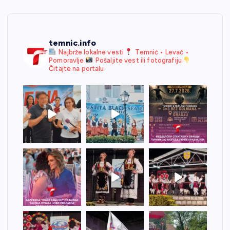
temnic.info
Najbrže lokalne vesti
Temnić • Levač •
Pomoravlje
Pošaljite vest ili fotografiju
Čitajte na portalu