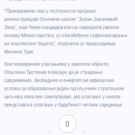
“Припремили смо у потпуности пројекат
реконструкције Основне школе “Јован Јовановић
Змај”, који ћемо кандидовати на наредном јавном
позиву Министарства, уз обезбеђено суфинансирање
из општинског буџета”, поручила је председница
Милена Турк.
Континуираним улагањима у школске објекте,
Општина Трстеник показује да је стварање
савремених, безбедних и енергетски ефикасних
услова за образовање један од кључних стратешких
циљева локалне самоуправе, јер улагање у школе
представља улагање у будућност читаве заједнице.
0