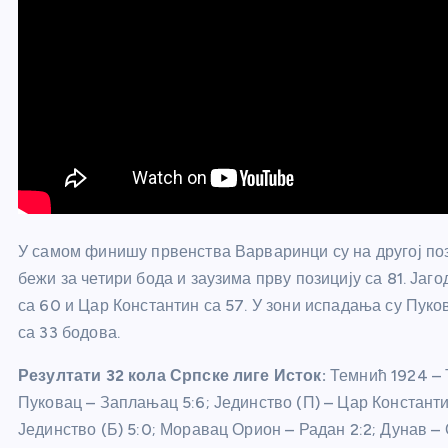
У самом финишу првенства Варваринци су на другој поз
бежи за четири бода и заузима прву позицију са 81. Јаго
са 60 и Цар Константин са 57. У зони испадања су Пуков
са 33 бодова.
Резултати 32 кола Српске лиге Исток:
Темнић 1924 – 
Пуковац – Заплањац 5:6; Јединство (П) – Цар Константин
Јединство (Б) 5:0; Моравац Орион – Радан 2:2; Дунав – 