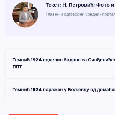
Текст: Н. Петровић; Фото 
Главни и одговорни уредник портал
К
Темнић 1924 поделио бодове са Синђелићем
р
ППТ
е
Темнић 1924 поражен у Бољевцу од домаће
т
а