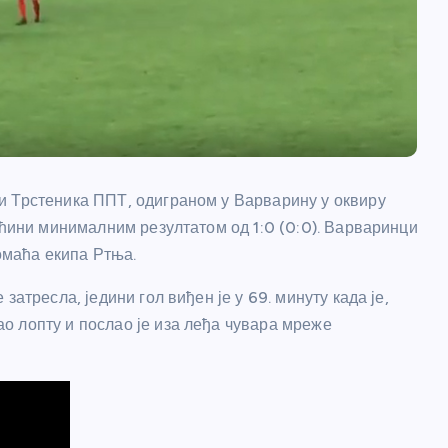
и Трстеника ППТ, одиграном у Варварину у оквиру
аћини минималним резултатом од 1:0 (0:0). Варваринци
домаћа екипа Ртња.
атресла, једини гол виђен је у 69. минуту када је,
о лопту и послао је иза леђа чувара мреже