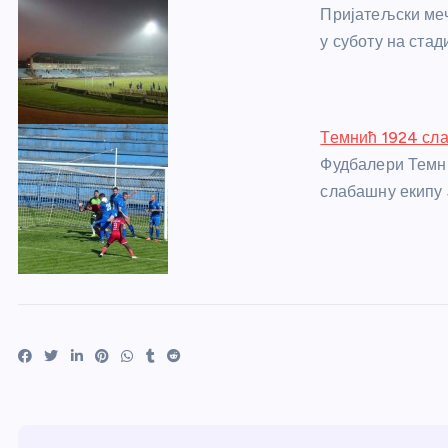
Пријатељски меч
у суботу на ста
Темнић 1924 сла
Фудбалери Темни
слабашну екипу 