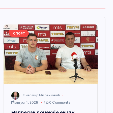
СПОРТ
Живомир Миленковић
август 1, 2026
0 Comments
Напредак дочекује екипу