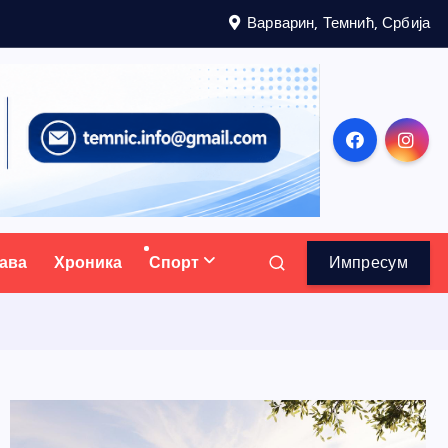
Варварин, Темнић, Србија
ава
Хроника
Спорт
Импресум