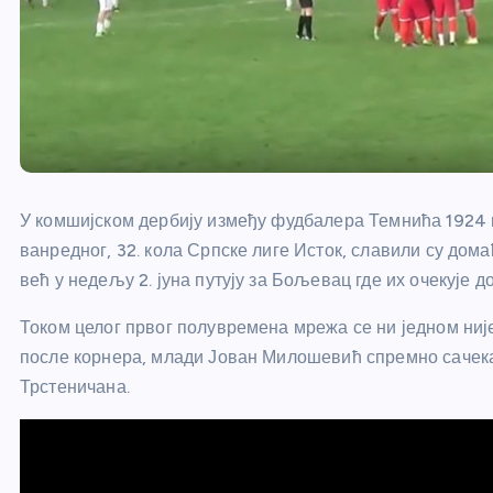
У комшијском дербију између фудбалера Темнића 1924 
ванредног, 32. кола Српске лиге Исток, славили су дом
већ у недељу 2. јуна путују за Бољевац где их очекује 
Током целог првог полувремена мрежа се ни једном није з
после корнера, млади Јован Милошевић спремно сачека
Трстеничана.