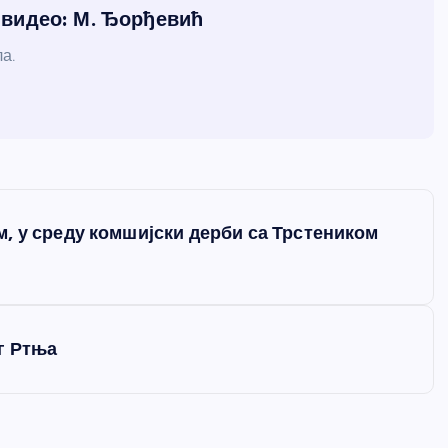
и видео: М. Ђорђевић
а.
, у среду комшијски дерби са Трстеником
г Ртња