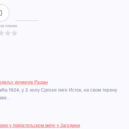
0
за чланке
едељу дочекује Радан
ћа 1924, у 2. колу Српске лиге Исток, на свом терену
аве…
вио у пријатељском мечу у Јагодини