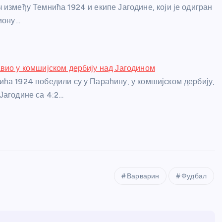
 између Темнића 1924 и екипе Јагодине, који је одигран
диону…
вио у комшијском дербију над Јагодином
ћа 1924 победили су у Параћину, у комшијском дербију,
Јагодине са 4:2…
Варварин
Фудбал