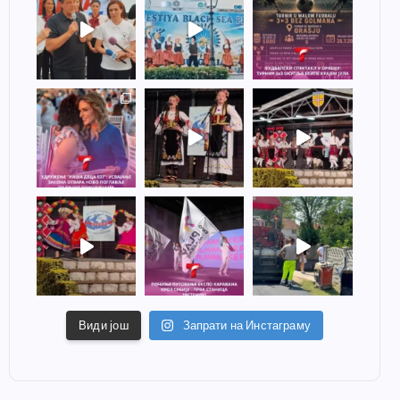
Види још
Запрати на Инстаграму