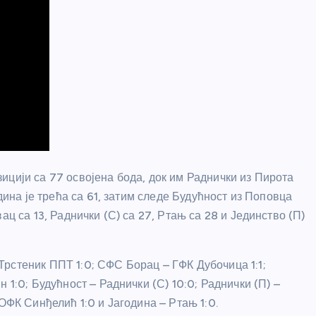
ицији са 77 освојена бода, док им Раднички из Пирота
дина је трећа са 61, затим следе Будућност из Поповца
ац са 13, Раднички (С) са 27, Ртањ са 28 и Јединство (П)
Трстеник ППТ 1:0; СФС Борац – ГФК Дубочица 1:1;
 1:0; Будућност – Раднички (С) 10:0; Раднички (П) –
ОФК Синђелић 1:0 и Јагодина – Ртањ 1:0.