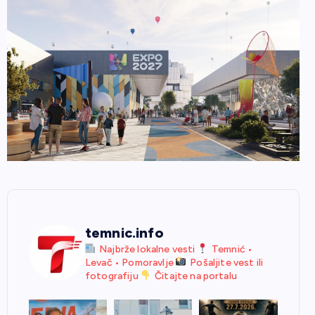
temnic.info
Najbrže lokalne vesti
Temnić •
Levač • Pomoravlje
Pošaljite vest ili
fotografiju
Čitajte na portalu