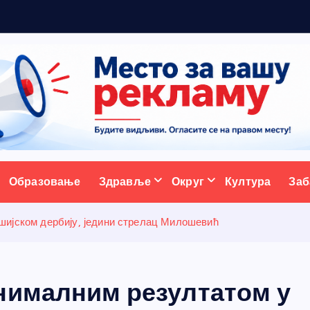
ж
у
ативни портал
Образовање
Здравље
Округ
Култура
Заб
шијском дербију, једини стрелац Милошевић
нималним резултатом у