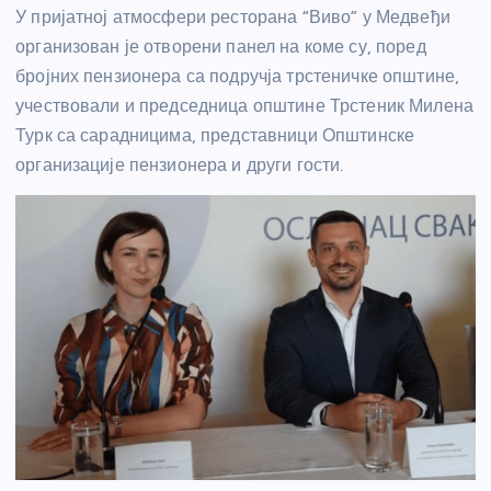
У пријатној атмосфери ресторана “Виво” у Медвеђи
организован је отворени панел на коме су, поред
бројних пензионера са подручја трстеничке општине,
учествовали и председница општине Трстеник Милена
Турк са сарадницима, представници Општинске
организације пензионера и други гости.