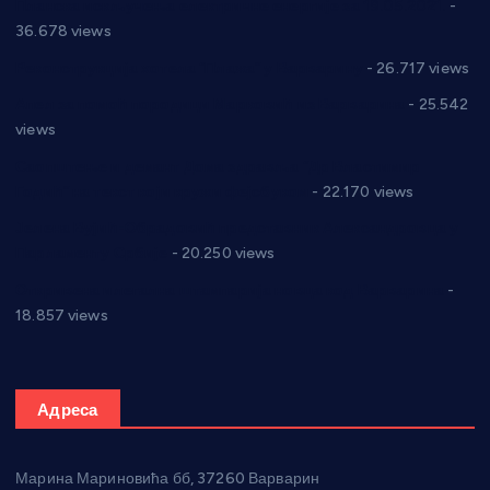
Планска искључења електричне енергије за 19.05.2021.
-
36.678 views
Реконструкција хотела “Плажа” у Варварину
- 26.717 views
Апел за помоћ породици Марковић из Варварина
- 25.542
views
Саопштење и демант Дома здравља “Др Властимир
Годић” на текст који кружи фејсбуком
- 22.170 views
Јелена Вујић-Обрадовић представник Александровца у
Парламенту Србије
- 20.250 views
Откривена илегална штампарија новца код Варварина
-
18.857 views
Адреса
Марина Мариновића бб, 37260 Варварин