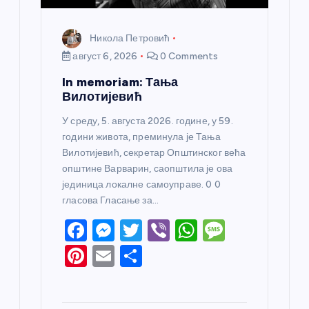
Никола Петровић
август 6, 2026
0 Comments
In memoriam: Тања
Вилотијевић
У среду, 5. августа 2026. године, у 59.
години живота, преминула је Тања
Вилотијевић, секретар Општинског већа
општине Варварин, саопштила је ова
јединица локалне самоуправе. 0 0
гласова Гласање за…
F
M
T
Vi
W
M
a
e
w
b
h
e
Pi
E
S
c
ss
itt
er
at
ss
nt
m
h
e
e
er
s
a
er
ail
ar