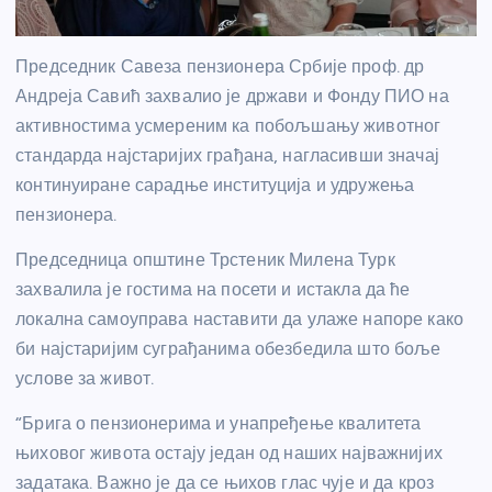
Председник Савеза пензионера Србије проф. др
Андреја Савић захвалио је држави и Фонду ПИО на
активностима усмереним ка побољшању животног
стандарда најстаријих грађана, нагласивши значај
континуиране сарадње институција и удружења
пензионера.
Председница општине Трстеник Милена Турк
захвалила је гостима на посети и истакла да ће
локална самоуправа наставити да улаже напоре како
би најстаријим суграђанима обезбедила што боље
услове за живот.
“Брига о пензионерима и унапређење квалитета
њиховог живота остају један од наших најважнијих
задатака. Важно је да се њихов глас чује и да кроз