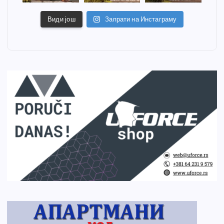
Види још
Запрати на Инстаграму