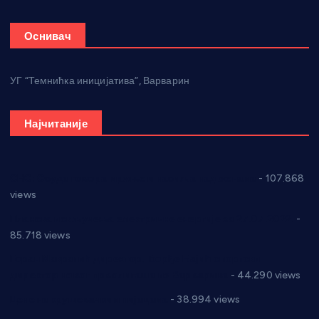
Оснивач
УГ “Темнићка иницијатива”, Варварин
Најчитаније
СНС: Осуда говора мржње и насиља над женама
- 107.868
views
Планска искључења електричне енергије за 27.07.2022.
-
85.718 views
Горан Макрагић директор, Ђорђе Бајић спортски
директор новог прволигаша из Варварина
- 44.290 views
Цене на крушевачким пијацама
- 38.994 views