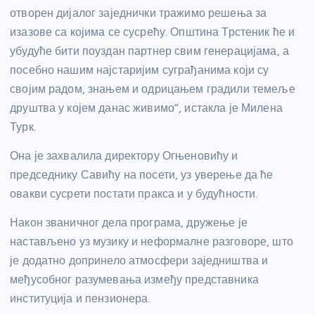
отворен дијалог заједнички тражимо решења за
изазове са којима се сусрећу. Општина Трстеник ће и
убудуће бити поуздан партнер свим генерацијама, а
посебно нашим најстаријим суграђанима који су
својим радом, знањем и одрицањем градили темеље
друштва у којем данас живимо”, истакла је Милена
Турк.
Она је захвалила директору Огњеновићу и
председнику Савићу на посети, уз уверење да ће
овакви сусрети постати пракса и у будућности.
Након званичног дела програма, дружење је
настављено уз музику и неформалне разговоре, што
је додатно допринело атмосфери заједништва и
међусобног разумевања између представника
институција и пензионера.