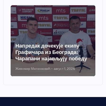
Спортски центар “Ћићевац”
добија савремени систем
еду
грејања
Никола Петровић
јул 31, 2026