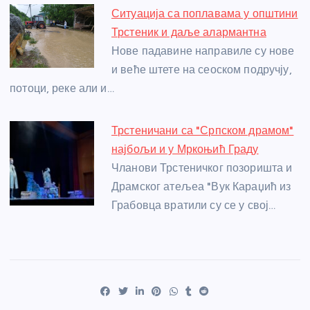
Ситуација са поплавама у општини
Трстеник и даље алармантна
Нове падавине направиле су нове
и веће штете на сеоском подручју,
потоци, реке али и…
Трстеничани са "Српском драмом"
најбољи и у Мркоњић Граду
Чланови Трстеничког позоришта и
Драмског атељеа "Вук Караџић из
Грабовца вратили су се у свој…