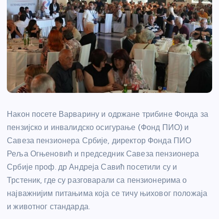
Након посете Варварину и одржане трибине Фонда за
пензијско и инвалидско осигурање (Фонд ПИО) и
Савеза пензионера Србије, директор Фонда ПИО
Реља Огњеновић и председник Савеза пензионера
Србије проф. др Андреја Савић посетили су и
Трстеник, где су разговарали са пензионерима о
најважнијим питањима која се тичу њиховог положаја
и животног стандарда.