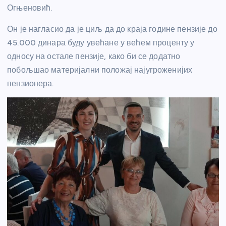
Огњеновић.
Он је нагласио да је циљ да до краја године пензије до
45.000 динара буду увећане у већем проценту у
односу на остале пензије, како би се додатно
побољшао материјални положај најугроженијих
пензионера.