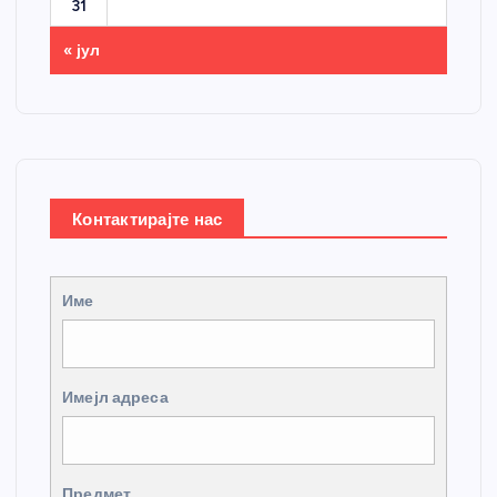
31
« јул
Контактирајте нас
Име
Имејл адреса
Предмет