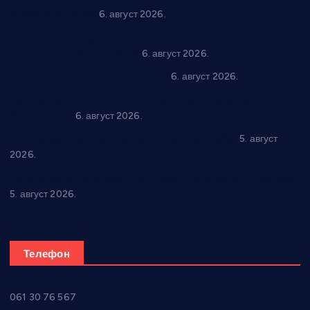
за све генерације
6. август 2026.
“Да се ради и гради по твом”: Трстеник улаже 4 милиона
динара у пројекте грађана
6. август 2026.
In memoriam: Тања Вилотијевић
6. август 2026.
Даница Петровић оживљава лик и дело Десанке
Максимовић
6. август 2026.
Александровац спреман за 61. “Жупску бербу”
5. август
2026.
Нова игралишта стижу у Бошњане, Доњи Катун и Парцане
5. август 2026.
Телефон
061 30 76 567