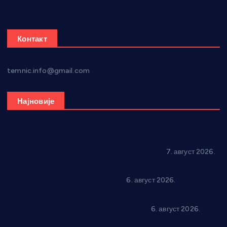
Контакт
temnic.info@gmail.com
Најновије
Општина Ћићевац наставља да подржава предузетнике:
10 нових субвенција за самозапошљавање
7. август 2026.
Вражогрнци чувају традицију: “Михољски сусрети села”
уз спортска надметања и забаву
6. август 2026.
Варварин подржао 25 нових предузетника: За
самозапошљавање по 380.000 динара
6. август 2026.
“Трстеник на Морави” од 10. до 16. августа: Богат програм