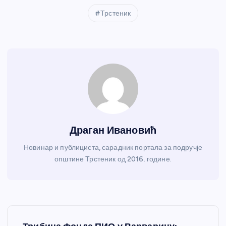
Трстеник
Драган Ивановић
Новинар и публициста, сарадник портала за подручје
општине Трстеник од 2016. године.
К