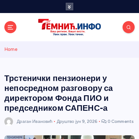
S
k
i
p
t
o
Темнићки
c
Home
o
n
информативн
t
e
Трстенички пензионери у
и портал
n
непосредном разговору са
t
директором Фонда ПИО и
председником САПЕНС-а
Драган Ивановић
Друштво
јун 9, 2026
0 Comments