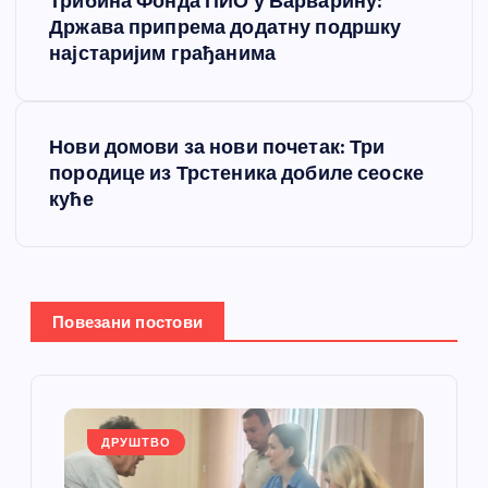
Трибина Фонда ПИО у Варварину:
р
Држава припрема додатну подршку
најстаријим грађанима
е
т
Нови домови за нови почетак: Три
породице из Трстеника добиле сеоске
а
куће
њ
е
Повезани постови
ч
л
а
ДРУШТВО