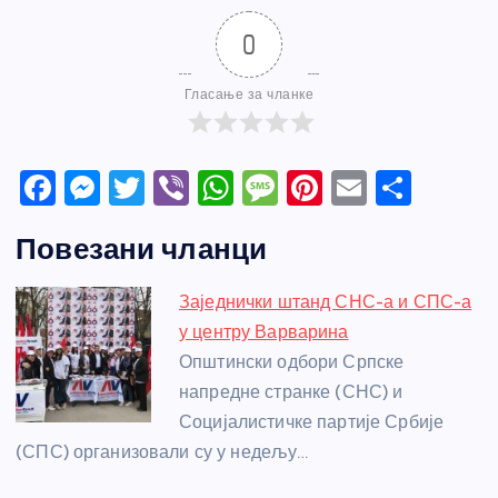
0
Гласање за чланке
F
M
T
Vi
W
M
Pi
E
S
a
e
w
b
h
e
nt
m
h
Повезани чланци
c
ss
itt
er
at
ss
er
ail
ar
e
e
er
s
a
e
e
Заједнички штанд СНС-а и СПС-а
b
n
A
g
st
у центру Варварина
o
g
p
e
Општински одбори Српске
o
er
p
напредне странке (СНС) и
Социјалистичке партије Србије
k
(СПС) организовали су у недељу…