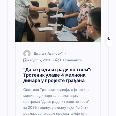
н
к
а
Драган Ивановић
август 6, 2026
0 Comments
“Да се ради и гради по твом”:
Трстеник улаже 4 милиона
динара у пројекте грађана
Општина Трстеник издвојила је четири
милиона динара за реализацију
програма “Да се ради и гради по твом”
за 2026. годину, у оквиру којег ће бити
реализовано осам пројеката које су…