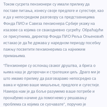
Током сусрета пензионери су имали прилику да
поставе питања, изнесу своје предлоге и сугестије, као
и да у непосредном разговору са представницима
Фонда ПИО и Савеза пензионера Србије укажу на
изазове са којима се свакодневно сусрећу. Обраћајући
се присутнима, директор Фонда ПИО Реља Огњеновић
истакао је да ће држава у наредном периоду посебну
пажњу посветити пензионерима са најнижим
примањима.
“Пензионери су ослонац сваког друштва, а брига о
њима наш је дугорочан и стратешки циљ. Драго ми је
што имамо прилику да разговарамо непосредно са
вама и чујемо ваше мишљење, предлоге и сугестије.
Намера нам је да боље разумемо ваше потребе и
пронађемо начине да помогнемо у решавању
проблема са којима се суочавате”, поручио је