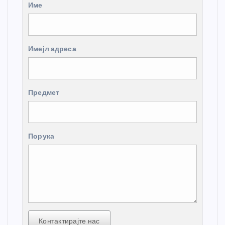
Име
Имејл адреса
Предмет
Порука
Контактирајте нас