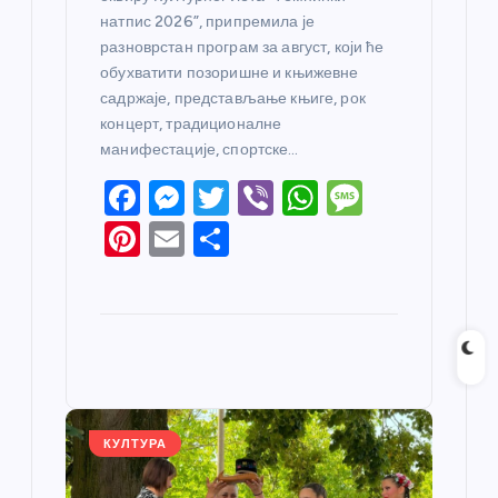
натпис 2026”, припремила је
разноврстан програм за август, који ће
обухватити позоришне и књижевне
садржаје, представљање књиге, рок
концерт, традиционалне
манифестације, спортске…
F
M
T
Vi
W
M
a
e
w
b
h
e
Pi
E
S
c
ss
itt
er
at
ss
nt
m
h
e
e
er
s
a
er
ail
ar
b
n
A
g
e
e
o
g
p
e
st
o
er
p
k
КУЛТУРА