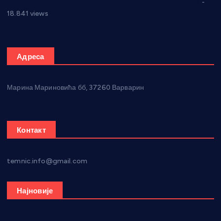
Откривена илегална штампарија новца код Варварина
-
18.841 views
Адреса
Марина Мариновића бб, 37260 Варварин
Контакт
temnic.info@gmail.com
Најновије