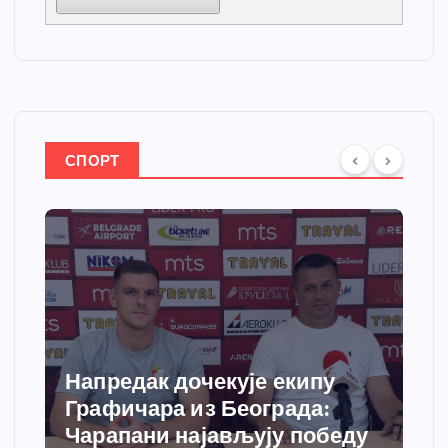
СПОРТ
Напредак дочекује екипу
Графичара из Београда:
Чарапани најављују победу