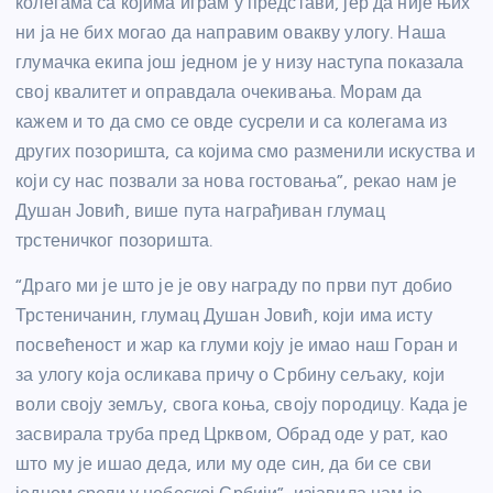
колегама са којима играм у представи, јер да није њих
ни ја не бих могао да направим овакву улогу. Наша
глумачка екипа још једном је у низу наступа показала
свој квалитет и оправдала очекивања. Морам да
кажем и то да смо се овде сусрели и са колегама из
других позоришта, са којима смо разменили искуства и
који су нас позвали за нова гостовања”, рекао нам је
Душан Јовић, више пута награђиван глумац
трстеничког позоришта.
“Драго ми је што је је ову награду по први пут добио
Трстеничанин, глумац Душан Јовић, који има исту
посвећеност и жар ка глуми коју је имао наш Горан и
за улогу која осликава причу о Србину сељаку, који
воли своју земљу, свога коња, своју породицу. Када је
засвирала труба пред Црквом, Обрад оде у рат, као
што му је ишао деда, или му оде син, да би се сви