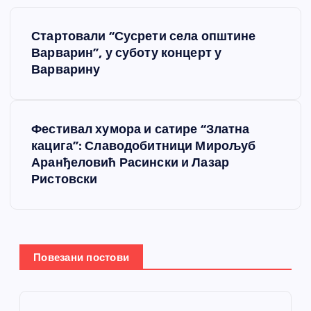
К
Стартовали “Сусрети села општине
р
Варварин”, у суботу концерт у
Варварину
е
т
Фестивал хумора и сатире “Златна
кацига”: Славодобитници Мирољуб
а
Аранђеловић Расински и Лазар
Ристовски
њ
е
ч
Повезани постови
л