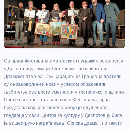
Са првог Фестивала аматерских глумачких остварења
у Деспотовцу глумци Трстеничког позоришта и
Драмског атељеа “Вук Караџић” из Грабовца вратили
су се задовољни и новим успехом обрадовали
љубитеље ове врсте уметности у трстеничкој општини.
После свечаног отварања овог Фестивала, прва
представа која је изведена и која је одушевила
гледаоце у сали Центра за културу у Деспотовцу била
је вишеструко награђивана “Српска драма”, по тексту