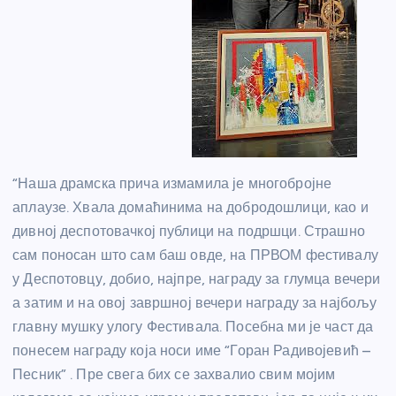
“Наша драмска прича измамила је многобројне
аплаузе. Хвала домаћинима на добродошлици, као и
дивној деспотовачкој публици на подршци. Страшно
сам поносан што сам баш овде, на ПРВОМ фестивалу
у Деспотовцу, добио, најпре, награду за глумца вечери
а затим и на овој завршној вечери награду за најбољу
главну мушку улогу Фестивала. Посебна ми је част да
понесем награду која носи име “Горан Радивојевић –
Песник” . Пре свега бих се захвалио свим мојим