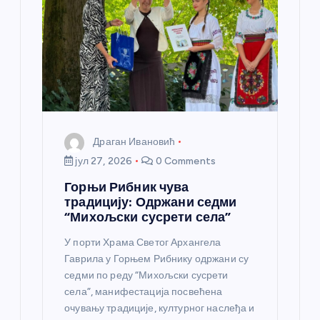
Драган Ивановић
јул 27, 2026
0 Comments
Горњи Рибник чува
традицију: Одржани седми
“Михољски сусрети села”
У порти Храма Светог Архангела
Гаврила у Горњем Рибнику одржани су
седми по реду “Михољски сусрети
села”, манифестација посвећена
очувању традиције, културног наслеђа и