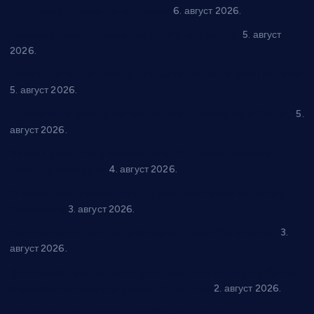
In memoriam: Тања Вилотијевић
6. август 2026.
Александровац спреман за 61. “Жупску бербу”
5. август
2026.
Нова игралишта стижу у Бошњане, Доњи Катун и Парцане
5. август 2026.
У Ћићевцу одржана Конференција клубова Зоне “Запад”
5.
август 2026.
Четири учионице у старом делу ОШ “Јован Курсула”
добијају ново рухо
4. август 2026.
Књижевност, музика, спорт и уметност током августа у
Варварину
3. август 2026.
Трстеничанин освојио јубиларни циклус “Слагалице”
3.
август 2026.
Делегација Крушевца на прослави Дана Липецка у Русији:
Унапређење сарадње у свим областима
2. август 2026.
Напредак дочекује екипу Графичара из Београда: