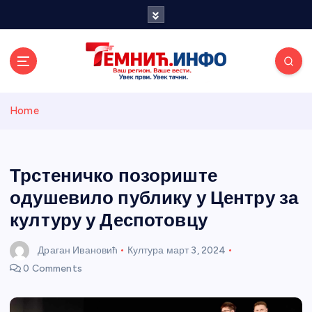
S
k
i
p
t
o
Темнићки
c
Home
o
n
информативн
t
e
Трстеничко позориште
и портал
n
одушевило публику у Центру за
t
културу у Деспотовцу
Драган Ивановић
Култура
март 3, 2024
0 Comments