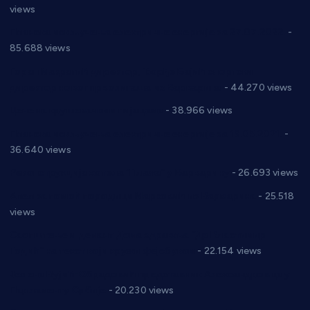
views
Планска искључења електричне енергије за 27.07.2022.
-
85.688 views
Горан Макрагић директор, Ђорђе Бајић спортски
директор новог прволигаша из Варварина
- 44.270 views
Цене на крушевачким пијацама
- 38.966 views
Планска искључења електричне енергије за 19.05.2021.
-
36.640 views
Реконструкција хотела “Плажа” у Варварину
- 26.693 views
Апел за помоћ породици Марковић из Варварина
- 25.518
views
Саопштење и демант Дома здравља “Др Властимир
Годић” на текст који кружи фејсбуком
- 22.154 views
Јелена Вујић-Обрадовић представник Александровца у
Парламенту Србије
- 20.230 views