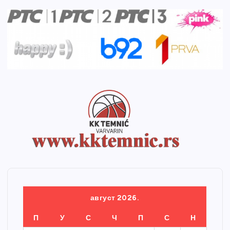
август 2026.
П
У
С
Ч
П
С
Н