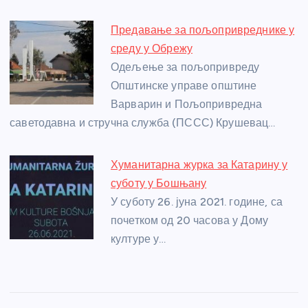
Предавање за пољопривреднике у
среду у Обрежу
Одељење за пољопривреду
Општинске управе општине
Варварин и Пољопривредна
саветодавна и стручна служба (ПССС) Крушевац…
Хуманитарна журка за Катарину у
суботу у Бошњану
У суботу 26. јуна 2021. године, са
почетком од 20 часова у Дому
културе у…