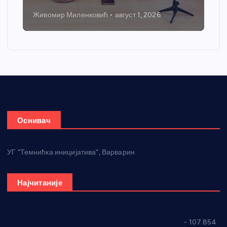
Живомир Миленковић
август 1, 2026
Оснивач
УГ “Темнићка иницијатива”, Варварин
Најчитаније
СНС: Осуда говора мржње и насиља над женама
- 107.854