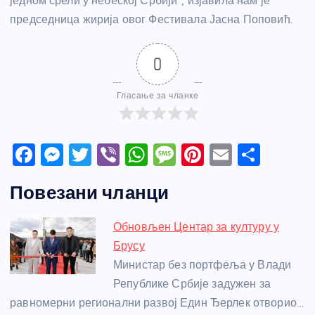
једном срели у небеској Србији”, изјавила нам је
председница жирија овог Фестивала Јасна Поповић.
0
Гласање за чланке
F
M
T
Vi
W
M
Pi
E
S
a
e
w
b
h
e
nt
m
h
Повезани чланци
c
ss
itt
er
at
ss
er
ail
ar
e
e
er
s
a
e
e
Обновљен Центар за културу у
b
n
A
g
st
Брусу
o
g
p
e
Министар без портфеља у Влади
o
er
p
Републике Србије задужен за
равномерни регионални развој Един Ђерлек отворио…
k