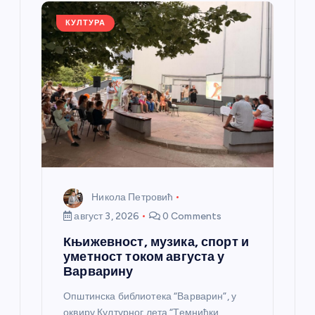
а
КУЛТУРА
н
к
а
Никола Петровић
август 3, 2026
0 Comments
Књижевност, музика, спорт и
уметност током августа у
Варварину
Општинска библиотека “Варварин”, у
оквиру Културног лета “Темнићки