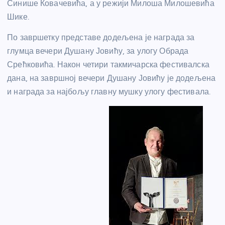
Синише Ковачевића, а у режији Милоша Милошевића
Шике.
По завршетку представе додељена је награда за
глумца вечери Душану Јовићу, за улогу Обрада
Срећковића. Након четири такмичарска фестивалска
дана, на завршној вечери Душану Јовићу је додељена
и награда за најбољу главну мушку улогу фестивала.