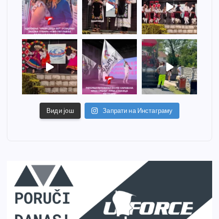
Види још
Запрати на Инстаграму