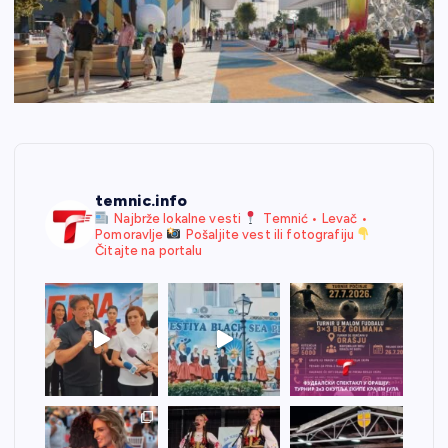
temnic.info
Najbrže lokalne vesti
Temnić • Levač •
Pomoravlje
Pošaljite vest ili fotografiju
Čitajte na portalu