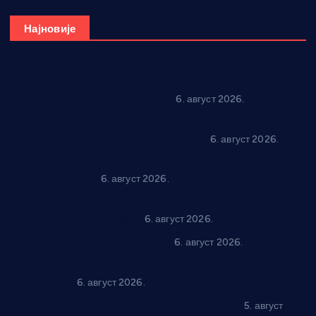
Најновије
Вражогрнци чувају традицију: “Михољски сусрети села”
уз спортска надметања и забаву
6. август 2026.
Варварин подржао 25 нових предузетника: За
самозапошљавање по 380.000 динара
6. август 2026.
“Трстеник на Морави” од 10. до 16. августа: Богат програм
за све генерације
6. август 2026.
“Да се ради и гради по твом”: Трстеник улаже 4 милиона
динара у пројекте грађана
6. август 2026.
In memoriam: Тања Вилотијевић
6. август 2026.
Даница Петровић оживљава лик и дело Десанке
Максимовић
6. август 2026.
Александровац спреман за 61. “Жупску бербу”
5. август