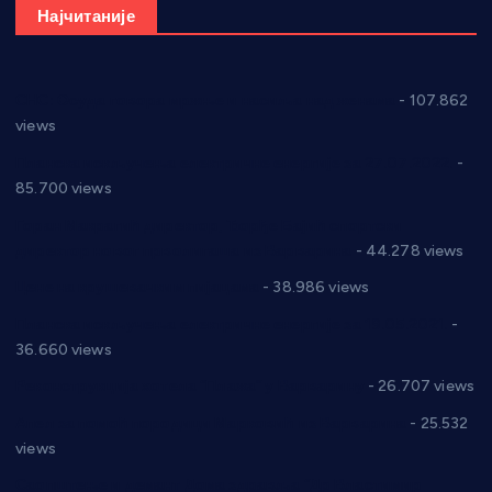
Најчитаније
СНС: Осуда говора мржње и насиља над женама
- 107.862
views
Планска искључења електричне енергије за 27.07.2022.
-
85.700 views
Горан Макрагић директор, Ђорђе Бајић спортски
директор новог прволигаша из Варварина
- 44.278 views
Цене на крушевачким пијацама
- 38.986 views
Планска искључења електричне енергије за 19.05.2021.
-
36.660 views
Реконструкција хотела “Плажа” у Варварину
- 26.707 views
Апел за помоћ породици Марковић из Варварина
- 25.532
views
Саопштење и демант Дома здравља “Др Властимир