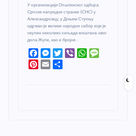
У организацији Општинског одбора
Српске напредне странке (СНС) у
Александровцу, у Доњем Ступњу
одржан је велики народни сабор који је
окупио неколико хиљада мештана овог
дела Жупе, као и бројне…
F
M
T
Vi
W
M
a
e
w
b
h
e
Pi
E
S
c
ss
itt
er
at
ss
nt
m
h
e
e
er
s
a
er
ail
ar
b
n
A
g
e
e
o
g
p
e
st
o
er
p
k