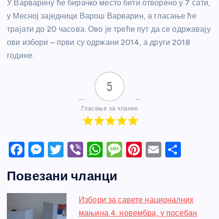
У Варварину ће бирачко место бити отворено у 7 сати,
у Месној заједници Варош Варварин, а гласање ће
трајати до 20 часова. Ово је трећи пут да се одржавају
ови избори – први су одржани 2014, а други 2018
године.
5
Гласање за чланке
F
M
T
Vi
W
M
Pi
E
S
a
e
w
b
h
e
nt
m
h
Повезани чланци
c
ss
itt
er
at
ss
er
ail
ar
e
e
er
s
a
e
e
Избори за савете националних
b
n
A
g
st
мањина 4. новембра, у посебан