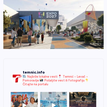
temnic.info
Najbrže lokalne vesti
Temnić • Levač •
Pomoravlje
Pošaljite vest ili fotografiju
Čitajte na portalu