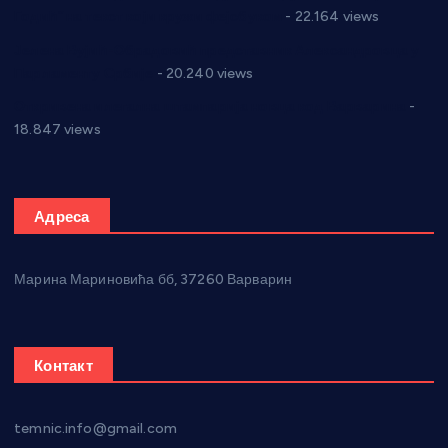
Годић” на текст који кружи фејсбуком
- 22.164 views
Јелена Вујић-Обрадовић представник Александровца у
Парламенту Србије
- 20.240 views
Откривена илегална штампарија новца код Варварина
-
18.847 views
Адреса
Марина Мариновића бб, 37260 Варварин
Контакт
temnic.info@gmail.com