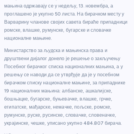
мањина одржавају се у недељу, 13. новембра, а
проглашено је укупно 50 листа. На бирачком месту у
Варварину чланове својих савета бираће припадници
ромске, влашке, румунске, бугарске и словачке
националне мањине.
Министарство за људска и мањинска права и
друштвени дијалог донело је решење о закључењу
Посебног бирачког списка националних мањина, а у
решењу се наводи да се утврђује да је у посебном
бирачком списку националне мањине, за припаднике
19 националних мањина: албанске, ашкалијске,
бошњацке, бугарске, буњевачке, влашке, грчке,
египатске, мађарске, немачке, пољске, ромске,
румунске, руске, русинске, словачке, словеначке,
украјинске, чешке, уписано укупно 484.807 бирача.