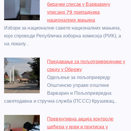
o
g
p
e
бирачки списак у Варварину
o
er
p
уписано 79 припадника
националних мањина
k
Избори за националне савете националних мањина,
које спроводи Републичка изборна комисија (РИК), а
на локалу…
Предавање за пољопривреднике у
среду у Обрежу
Одељење за пољопривреду
Општинске управе општине
Варварин и Пољопривредна
саветодавна и стручна служба (ПССС) Крушевац…
Превентивна акција контроле
шећера у крви и притиска у