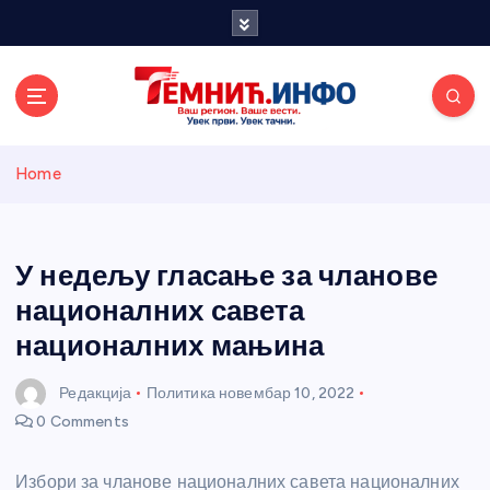
S
k
i
p
t
o
Темнићки
c
Home
o
n
информативн
t
e
У недељу гласање за чланове
и портал
n
националних савета
t
националних мањина
Редакција
Политика
новембар 10, 2022
0 Comments
Избори за чланове националних савета националних