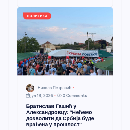
o
er
p
k
ПОЛИТИКА
Никола Петровић
јул 19, 2026
0 Comments
Братислав Гашић у
Александровцу: “Нећемо
дозволити да Србија буде
враћена у прошлост”