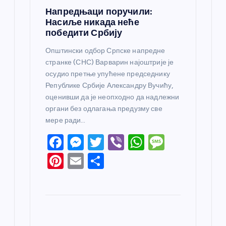
Напредњаци поручили:
Насиље никада неће
победити Србију
Општински одбор Српске напредне
странке (СНС) Варварин најоштрије је
осудио претње упућене председнику
Републике Србије Александру Вучићу,
оценивши да је неопходно да надлежни
органи без одлагања предузму све
мере ради…
F
M
T
Vi
W
M
a
e
w
b
h
e
Pi
E
S
c
ss
itt
er
at
ss
nt
m
h
e
e
er
s
a
er
ail
ar
b
n
A
g
e
e
o
g
p
e
st