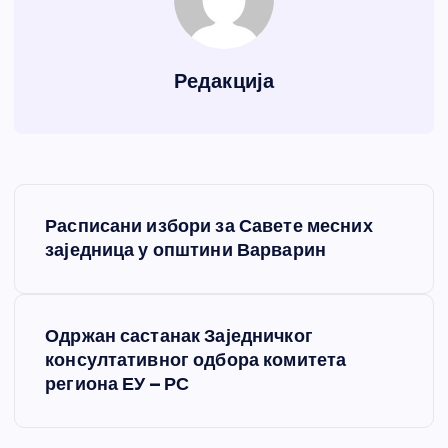
Редакција
К
Расписани избори за Савете месних
р
заједница у општини Варварин
е
Одржан састанак Заједничког
т
консултативног одбора комитета
региона ЕУ – РС
а