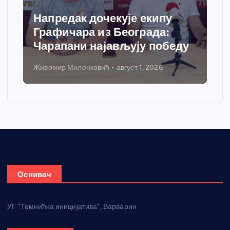
Напредак дочекује екипу
Графичара из Београда:
Чарапани најављују победу
Живомир Миленковић
август 1, 2026
Оснивач
УГ “Темнићка иницијатива”, Варварин