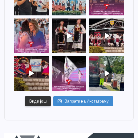
Види још
Запрати на Инстаграму