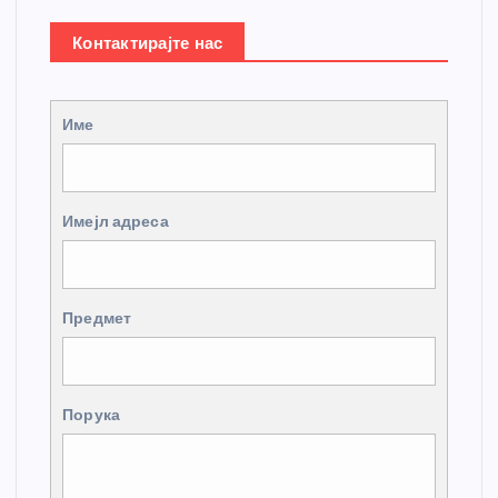
Контактирајте нас
Име
Имејл адреса
Предмет
Порука