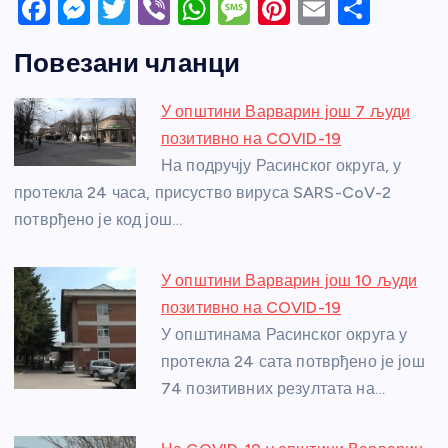
F
M
T
Vi
W
M
Pi
E
S
a
e
w
b
h
e
nt
m
h
Повезани чланци
c
ss
itt
er
at
ss
er
ail
ar
e
e
er
s
a
e
e
У општини Варварин још 7 људи
b
n
A
g
st
позитивно на COVID-19
o
g
p
e
На подручју Расинског округа, у
o
er
p
протекла 24 часа, присуство вируса SARS-CoV-2
потврђено је код још…
k
У општини Варварин још 10 људи
позитивно на COVID-19
У општинама Расинског округа у
протекла 24 сата потврђено је још
74 позитивних резултата на…