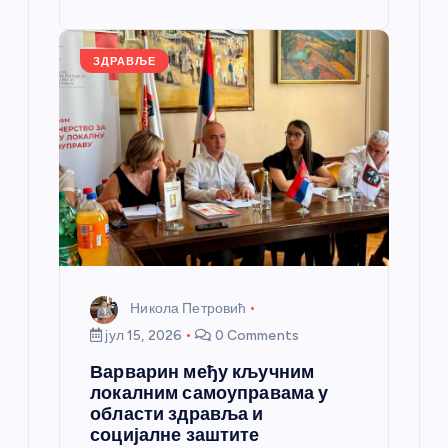
st
o
er
p
k
ЗДРАВЉЕ
Никола Петровић
јул 15, 2026
0 Comments
Варварин међу кључним
локалним самоуправама у
области здравља и
социјалне заштите