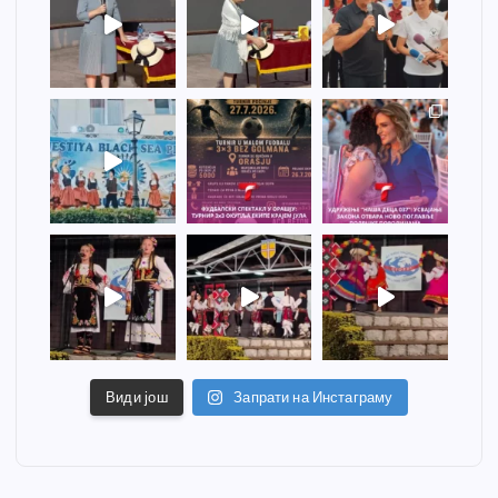
Види још
Запрати на Инстаграму