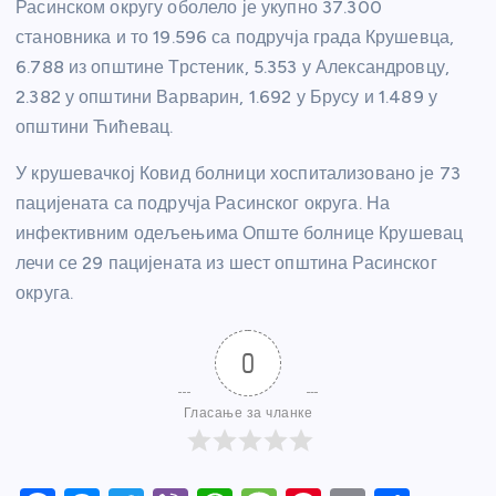
Расинском округу оболело је укупно 37.300
становника и то 19.596 са подручја града Крушевца,
6.788 из општине Трстеник, 5.353 у Александровцу,
2.382 у општини Варварин, 1.692 у Брусу и 1.489 у
општини Ћићевац.
У крушевачкој Ковид болници хоспитализовано је 73
пацијената са подручја Расинског округа. На
инфективним одељењима Опште болнице Крушевац
лечи се 29 пацијената из шест општина Расинског
округа.
0
Гласање за чланке