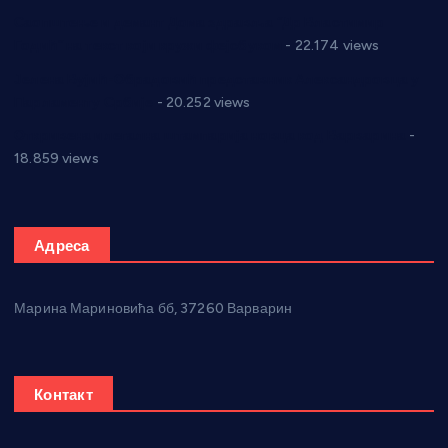
Саопштење и демант Дома здравља “Др Властимир
Годић” на текст који кружи фејсбуком
- 22.174 views
Јелена Вујић-Обрадовић представник Александровца у
Парламенту Србије
- 20.252 views
Откривена илегална штампарија новца код Варварина
-
18.859 views
Адреса
Марина Мариновића бб, 37260 Варварин
Контакт