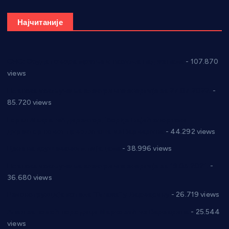
Најчитаније
СНС: Осуда говора мржње и насиља над женама
- 107.870
views
Планска искључења електричне енергије за 27.07.2022.
-
85.720 views
Горан Макрагић директор, Ђорђе Бајић спортски
директор новог прволигаша из Варварина
- 44.292 views
Цене на крушевачким пијацама
- 38.996 views
Планска искључења електричне енергије за 19.05.2021.
-
36.680 views
Реконструкција хотела “Плажа” у Варварину
- 26.719 views
Апел за помоћ породици Марковић из Варварина
- 25.544
views