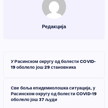
Редакција
К
У Расинском округу од болести COVID-
р
19 оболело још 29 становника
е
Све боља епидемиолошка ситуација, у
т
Расинском округу од болести COVID-19
оболело још 37 људи
а