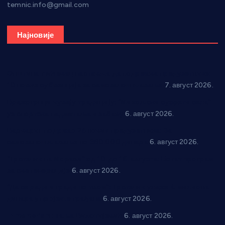
temnic.info@gmail.com
Најновије
Општина Ћићевац наставља да подржава предузетнике:
10 нових субвенција за самозапошљавање
7. август 2026.
Вражогрнци чувају традицију: “Михољски сусрети села”
уз спортска надметања и забаву
6. август 2026.
Варварин подржао 25 нових предузетника: За
самозапошљавање по 380.000 динара
6. август 2026.
“Трстеник на Морави” од 10. до 16. августа: Богат програм
за све генерације
6. август 2026.
“Да се ради и гради по твом”: Трстеник улаже 4 милиона
динара у пројекте грађана
6. август 2026.
In memoriam: Тања Вилотијевић
6. август 2026.