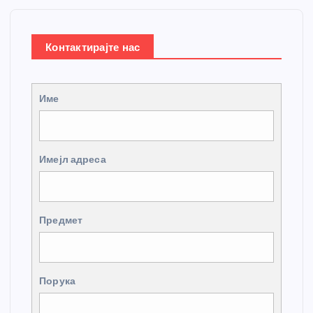
Контактирајте нас
Име
Имејл адреса
Предмет
Порука