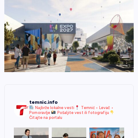
temnic.info
Najbrže lokalne vesti
Temnić • Levač •
Pomoravlje
Pošaljite vest ili fotografiju
Čitajte na portalu