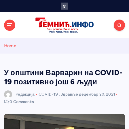
S
k
i
p
t
o
Темнићки
c
Home
o
n
информативн
t
e
У општини Варварин на COVID-
и портал
n
19 позитивно још 6 људи
t
Редакција
COVID-19
,
Здравље
децембар 20, 2021
0 Comments