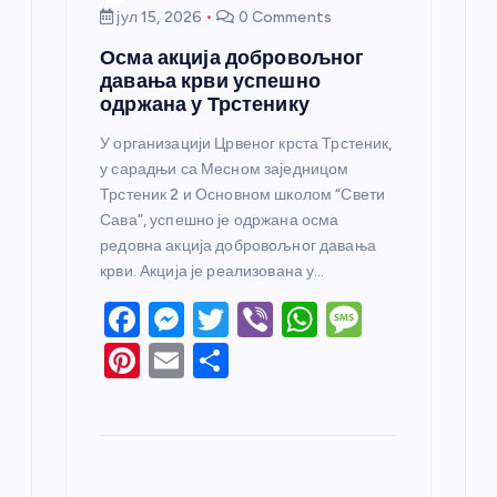
јул 15, 2026
0 Comments
Осма акција добровољног
давања крви успешно
одржана у Трстенику
У организацији Црвеног крста Трстеник,
у сарадњи са Месном заједницом
Трстеник 2 и Основном школом “Свети
Сава”, успешно је одржана осма
редовна акција добровољног давања
крви. Акција је реализована у…
F
M
T
Vi
W
M
a
e
w
b
h
e
Pi
E
S
c
ss
itt
er
at
ss
nt
m
h
e
e
er
s
a
er
ail
ar
b
n
A
g
e
e
o
g
p
e