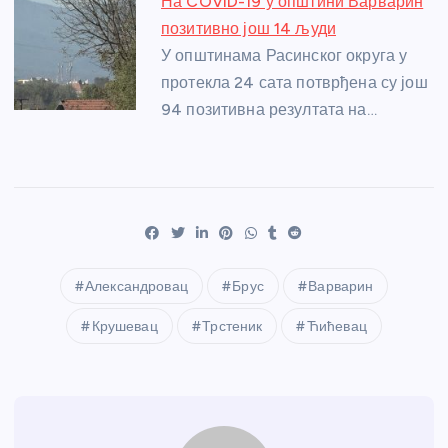
На COVID-19 у општини Варварин
позитивно још 14 људи
У општинама Расинског округа у
протекла 24 сата потврђена су још
94 позитивна резултата на…
Александровац
Брус
Варварин
Крушевац
Трстеник
Ћићевац