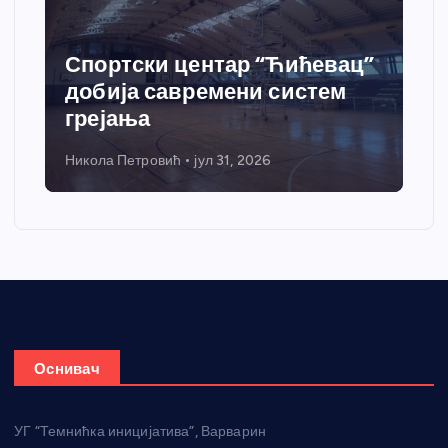
Спортски центар “Ћићевац”
добија савремени систем
грејања
Никола Петровић
јул 31, 2026
Оснивач
УГ “Темнићка иницијатива”, Варварин