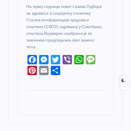
На првој седници новог сазива Одбора
за здравље и социјалну политику
Сталне конференције градова и
општина (СКГО), одржаној у Сокобањи,
општина Варварин изабрана је за
заменика председника овог важног
тела.…
F
M
T
Vi
W
M
a
e
w
b
h
e
Pi
E
S
c
ss
itt
er
at
ss
nt
m
h
e
e
er
s
a
er
ail
ar
b
n
A
g
e
e
o
g
p
e
st
o
er
p
k