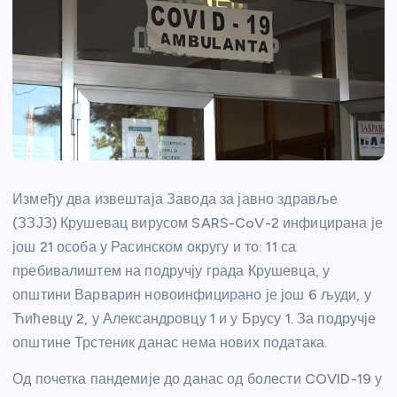
Између два извештаја Завода за јавно здравље
(ЗЗЈЗ) Крушевац вирусом SARS-CoV-2 инфицирана је
још 21 особа у Расинском округу и то: 11 са
пребивалиштем на подручју града Крушевца, у
општини Варварин новоинфицирано је још 6 људи, у
Ћићевцу 2, у Александровцу 1 и у Брусу 1. За подручје
општине Трстеник данас нема нових података.
Од почетка пандемије до данас од болести COVID-19 у