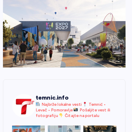
temnic.info
Najbrže lokalne vesti
Temnić •
Levač • Pomoravlje
Pošaljite vest ili
fotografiju
Čitajte na portalu