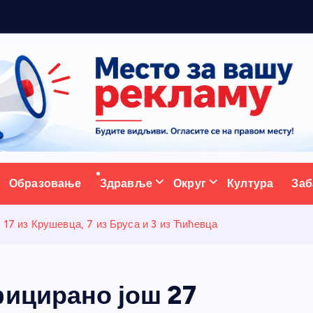
м
а
ативни портал
Образовање
Здравље
Округ
Култура
Заб
 17 из Крушевца, 7 из Бруса и 3 из Ћићевца
фицирано још 27