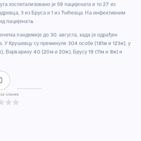
уга хоспитализовано је 59 пацијената и то 27 из
андровца, 3 из Бруса и 1 из Ћићевца. На инфективним
д пацијенатa.
четка пандемије до 30. августа, када је одрађен
. У Крушевцу су преминуле 304 особе (181м и 123ж), у
, Варварину 40 (20м и 20ж), Брусу 19 (11м и 8ж) и
0
за чланке