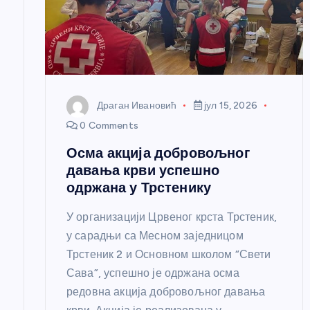
л
а
н
Драган Ивановић
јул 15, 2026
к
0 Comments
Осма акција добровољног
а
давања крви успешно
одржана у Трстенику
У организацији Црвеног крста Трстеник,
у сарадњи са Месном заједницом
Трстеник 2 и Основном школом “Свети
Сава”, успешно је одржана осма
редовна акција добровољног давања