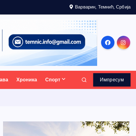
Варварин, Темнић, Србија
ава
Хроника
Спорт
Импресум