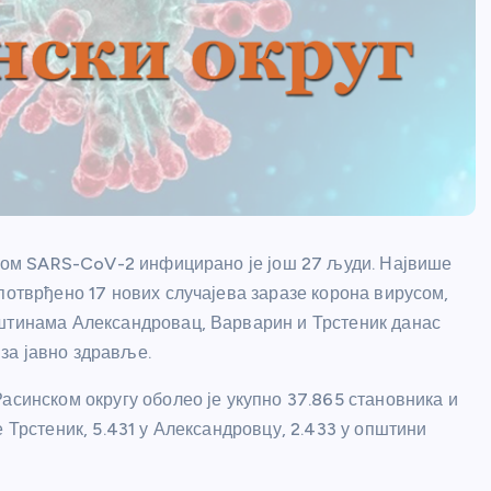
русом SARS-CoV-2 инфицирано је још 27 људи. Највише
потврђено 17 нових случајева заразе корона вирусом,
пштинама Александровац, Варварин и Трстеник данас
за јавно здравље.
асинском округу оболео је укупно 37.865 становника и
 Трстеник, 5.431 у Александровцу, 2.433 у општини