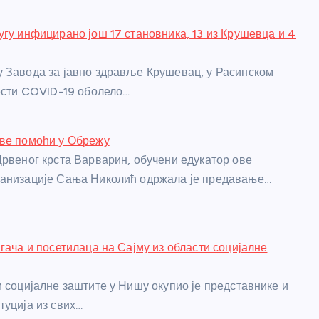
угу инфицирано још 17 становника, 13 из Крушевца и 4
 Завода за јавно здравље Крушевац, у Расинском
лести COVID-19 оболело…
рве помоћи у Обрежу
Црвеног крста Варварин, обучени едукатор ове
ганизације Сања Николић одржала је предавање…
агача и посетилаца на Сајму из области социјалне
и социјалне заштите у Нишу окупио је представнике и
туција из свих…