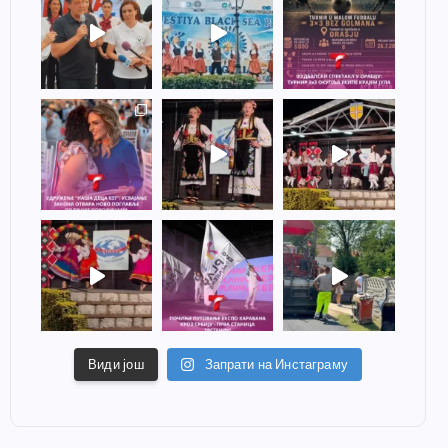
Види још
Запрати на Инстаграму