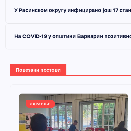
К
У Расинском округу инфицирано још 17 стан
р
е
На COVID-19 у општини Варварин позитивно
т
а
Повезани постови
њ
е
ЗДРАВЉЕ
ч