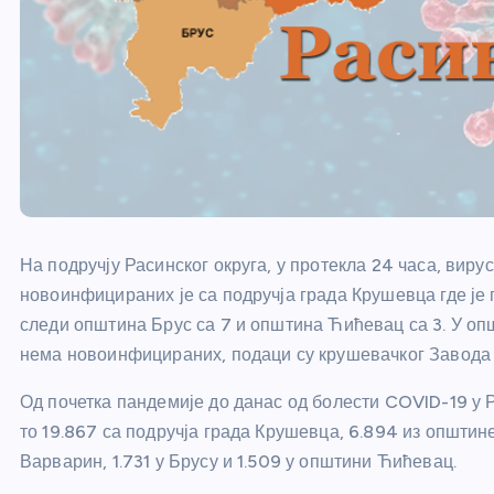
На подручју Расинског округа, у протекла 24 часа, ви
новоинфицираних је са подручја града Крушевца где је 
следи општина Брус са 7 и општина Ћићевац са 3. У о
нема новоинфицираних, подаци су крушевачког Завода 
Од почетка пандемије до данас од болести COVID-19 у Р
то 19.867 са подручја града Крушевца, 6.894 из општине
Варварин, 1.731 у Брусу и 1.509 у општини Ћићевац.