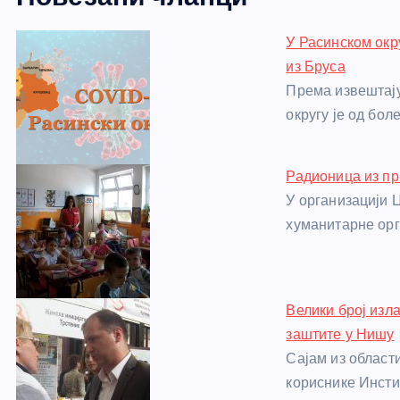
e
e
er
s
a
e
e
У Расинском окр
b
n
A
g
st
из Бруса
o
g
p
e
Према извештају
o
er
p
округу је од бо
k
Радионица из п
У организацији 
хуманитарне ор
Велики број изл
заштите у Нишу
Сајам из област
кориснике Инсти