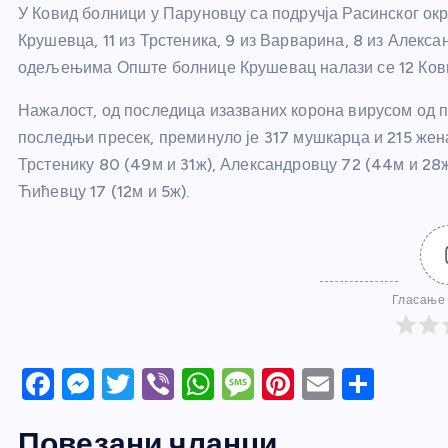
У Ковид болници у Паруновцу са подручја Расинског окр
Крушевца, 11 из Трстеника, 9 из Варварина, 8 из Алекс
одељењима Опште болнице Крушевац налази се 12 Кови
Нажалост, од последица изазваних корона вирусом од по
последњи пресек, преминуло је 317 мушкарца и 215 жена
Трстенику 80 (49м и 31ж), Александровцу 72 (44м и 28ж)
Ћићевцу 17 (12м и 5ж).
Гласање 
F
M
T
Vi
W
M
Pi
E
S
a
e
w
b
h
e
nt
m
h
Повезани чланци
c
ss
itt
er
at
ss
er
ail
ar