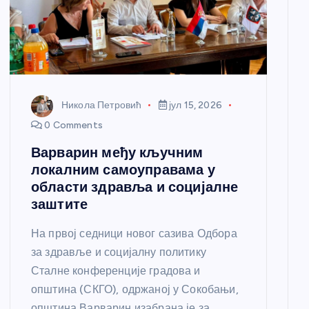
Никола Петровић
јул 15, 2026
0 Comments
Варварин међу кључним
локалним самоуправама у
области здравља и социјалне
заштите
На првој седници новог сазива Одбора
за здравље и социјалну политику
Сталне конференције градова и
општина (СКГО), одржаној у Сокобањи,
општина Варварин изабрана је за