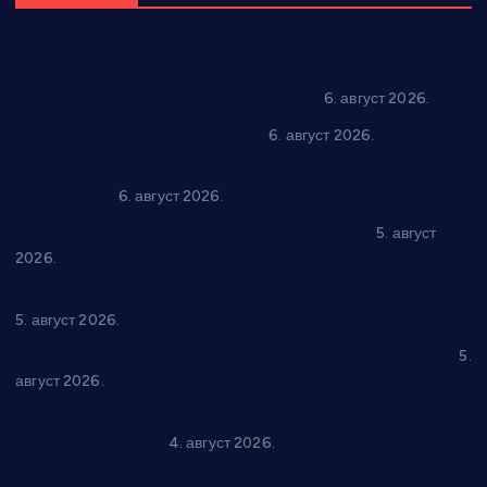
Варварин подржао 25 нових предузетника: За
самозапошљавање по 380.000 динара
6. август 2026.
In memoriam: Тања Вилотијевић
6. август 2026.
Даница Петровић оживљава лик и дело Десанке
Максимовић
6. август 2026.
Александровац спреман за 61. “Жупску бербу”
5. август
2026.
Нова игралишта стижу у Бошњане, Доњи Катун и Парцане
5. август 2026.
У Ћићевцу одржана Конференција клубова Зоне “Запад”
5.
август 2026.
Четири учионице у старом делу ОШ “Јован Курсула”
добијају ново рухо
4. август 2026.
Књижевност, музика, спорт и уметност током августа у