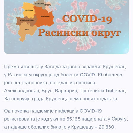
Према извештају Завода за јавно здравље Крушевац
у Расинском округу је од болести COVID-19 оболелo
још пет становника, по један из општина
Александровац, Брус, Варварин, Трстеник и Ћићевац.
За подручје града Крушевца нема нових података.
Од почетка пандемије инфекција COVID-19
регистрована је код укупно 55.165 пацијената у Округу,
а највише оболелих било је у Крушевцу – 29.830.