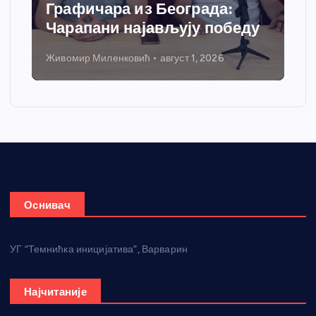
добија савремени систем
грејања
Никола Петровић
јул 31, 2026
Оснивач
УГ “Темнићка иницијатива”, Варварин
Најчитаније