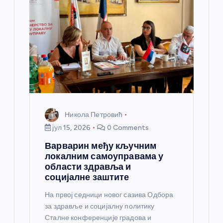
Никола Петровић
јул 15, 2026
0 Comments
Варварин међу кључним
локалним самоуправама у
области здравља и
социјалне заштите
На првој седници новог сазива Одбора
за здравље и социјалну политику
Сталне конференције градова и