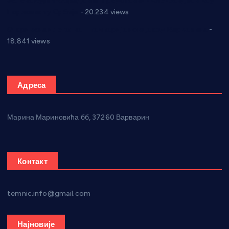
Јелена Вујић-Обрадовић представник Александровца у
Парламенту Србије
- 20.234 views
Откривена илегална штампарија новца код Варварина
-
18.841 views
Адреса
Марина Мариновића бб, 37260 Варварин
Контакт
temnic.info@gmail.com
Најновије