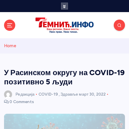
S
k
i
p
t
o
Темнићки
c
Home
o
n
информативн
t
e
У Расинском округу на COVID-19
и портал
n
позитивно 5 људи
t
Редакција
COVID-19
,
Здравље
март 30, 2022
0 Comments