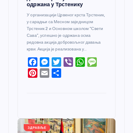
одржана у Трстенику
У организацији Црвеног крста Трстеник,
у сарадњи са Месном заједницом
Трстеник 2 и Основном школом “Свети
Сава”, успешно је одржана осма
редовна акција добровољног давања
крви. Акција је реализована у…
F
M
T
Vi
W
M
a
e
w
b
h
e
Pi
E
S
c
ss
itt
er
at
ss
nt
m
h
e
e
er
s
a
er
ail
ar
b
n
A
g
e
e
o
g
p
e
st
o
er
p
k
ЗДРАВЉЕ