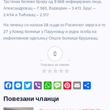
Трстеник бележи бројку од 9.568 инфицираних лица,
Александровац – 7.583, Варварин – 3.413, Брус –
2.454 и Ћићевац – 2.317.
На лечењу се налази 28 људи из Расинског округа и то
27 у Ковид болници у Паруновцу и једна особа на
инфективном одељењу Опште болнице Крушевац.
0
Гласање за чланке
F
M
T
Vi
W
M
Pi
E
S
a
e
w
b
h
e
nt
m
h
Повезани чланци
c
ss
itt
er
at
ss
er
ail
ar
e
e
er
s
a
e
e