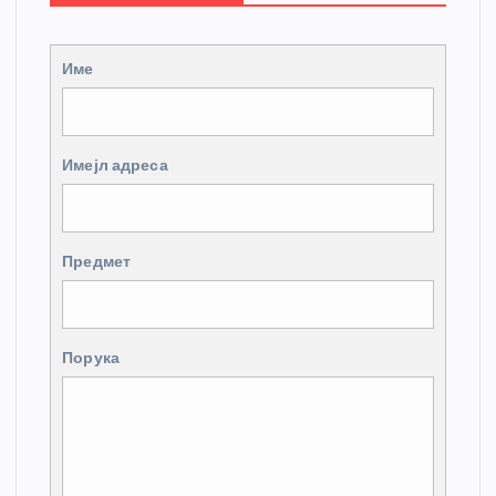
Име
Имејл адреса
Предмет
Порука