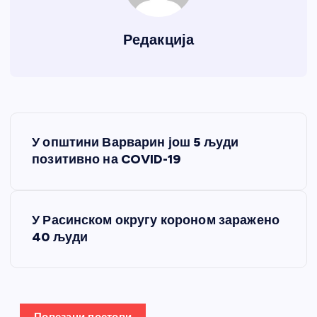
Редакција
К
У општини Варварин још 5 људи
р
позитивно на COVID-19
е
У Расинском округу короном заражено
т
40 људи
а
њ
Повезани постови