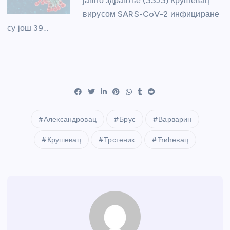
јавно здравље (ЗЗЈЗ) Крушевац
вирусом SARS-CoV-2 инфициране
су још 39…
Александровац
Брус
Варварин
Крушевац
Трстеник
Ћићевац