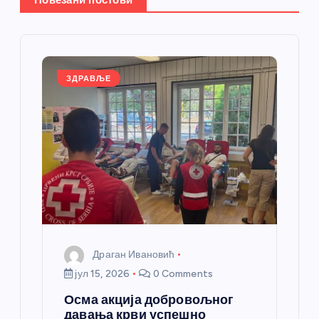
е
ч
л
ЗДРАВЉЕ
а
н
к
а
Драган Ивановић
јул 15, 2026
0 Comments
Осма акција добровољног
давања крви успешно