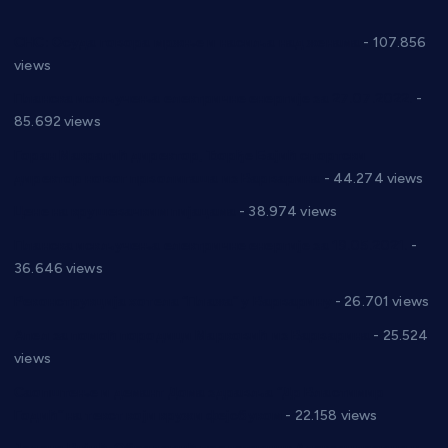
СНС: Осуда говора мржње и насиља над женама
- 107.856
views
Планска искључења електричне енергије за 27.07.2022.
-
85.692 views
Горан Макрагић директор, Ђорђе Бајић спортски
директор новог прволигаша из Варварина
- 44.274 views
Цене на крушевачким пијацама
- 38.974 views
Планска искључења електричне енергије за 19.05.2021.
-
36.646 views
Реконструкција хотела “Плажа” у Варварину
- 26.701 views
Апел за помоћ породици Марковић из Варварина
- 25.524
views
Саопштење и демант Дома здравља “Др Властимир
Годић” на текст који кружи фејсбуком
- 22.158 views