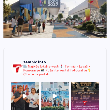
temnic.info
Najbrže lokalne vesti
Temnić • Levač •
Pomoravlje
Pošaljite vest ili fotografiju
Čitajte na portalu