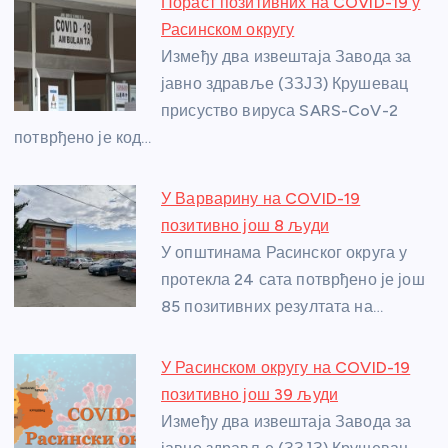
Пораст позитивних на COVID-19 у
b
n
A
g
st
Расинском округу
o
g
p
e
Између два извештаја Завода за
o
er
p
јавно здравље (ЗЗЈЗ) Крушевац
присуство вируса SARS-CoV-2
k
потврђено је код…
У Варварину на COVID-19
позитивно још 8 људи
У општинама Расинског округа у
протекла 24 сата потврђено је још
85 позитивних резултата на…
У Расинском округу на COVID-19
позитивно још 39 људи
Између два извештаја Завода за