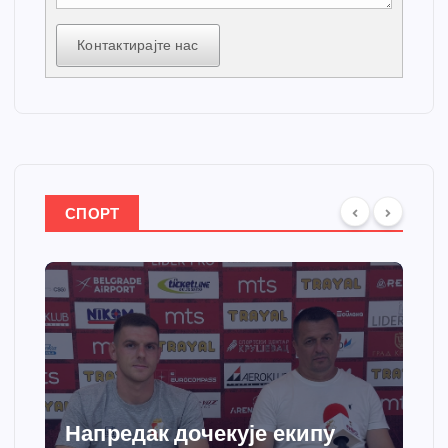
Контактирајте нас
СПОРТ
Спортски центар “Ћићевац”