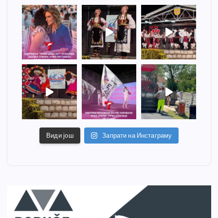
Види још
Запрати на Инстаграму