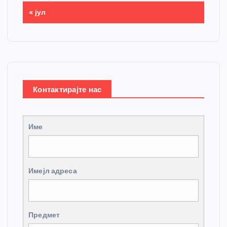
« јул
Контактирајте нас
Име
Имејл адреса
Предмет