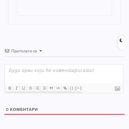
o
g
p
e
st
o
er
p
k
Претплати се
{}
[+]
0
КОМЕНТАРИ