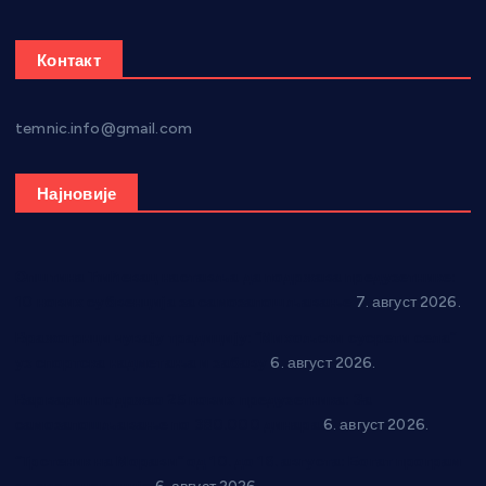
Контакт
temnic.info@gmail.com
Најновије
Општина Ћићевац наставља да подржава предузетнике:
10 нових субвенција за самозапошљавање
7. август 2026.
Вражогрнци чувају традицију: “Михољски сусрети села”
уз спортска надметања и забаву
6. август 2026.
Варварин подржао 25 нових предузетника: За
самозапошљавање по 380.000 динара
6. август 2026.
“Трстеник на Морави” од 10. до 16. августа: Богат програм