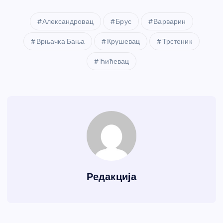
Александровац
Брус
Варварин
Врњачка Бања
Крушевац
Трстеник
Ћићевац
Редакција