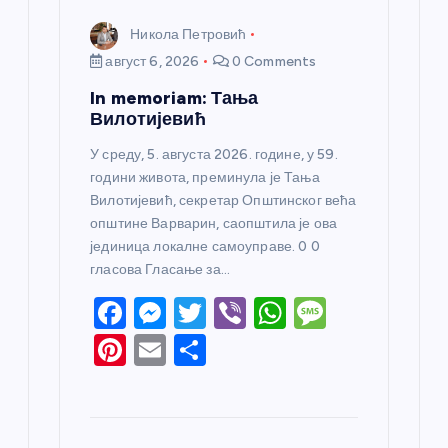
Никола Петровић
август 6, 2026
0 Comments
In memoriam: Тања
Вилотијевић
У среду, 5. августа 2026. године, у 59.
години живота, преминула је Тања
Вилотијевић, секретар Општинског већа
општине Варварин, саопштила је ова
јединица локалне самоуправе. 0 0
гласова Гласање за…
F
M
T
Vi
W
M
a
e
w
b
h
e
Pi
E
S
c
ss
itt
er
at
ss
nt
m
h
e
e
er
s
a
er
ail
ar
b
n
A
g
e
e