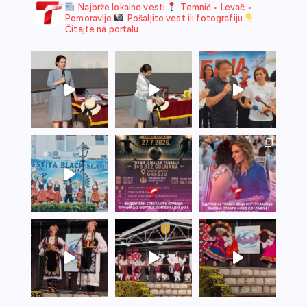
Najbrže lokalne vesti
Temnić • Levač •
Pomoravlje
Pošaljite vest ili fotografiju
Čitajte na portalu