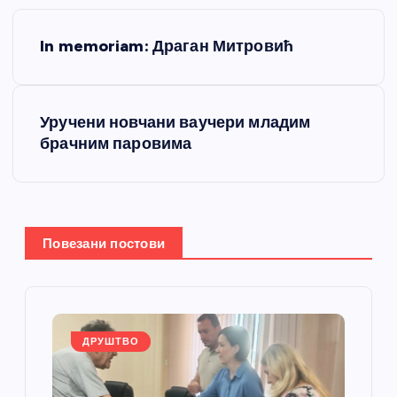
К
In memoriam: Драган Митровић
р
е
Уручени новчани ваучери младим
брачним паровима
т
а
њ
Повезани постови
е
ч
ДРУШТВО
л