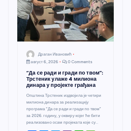
а
н
к
а
Драган Ивановић
август 6, 2026
0 Comments
“Да се ради и гради по твом”:
Трстеник улаже 4 милиона
динара у пројекте грађана
Општина Трстеник издвојила је четири
милиона динара за реализацију
програма “Да се ради и гради по твом”
за 2026. годину, у оквиру којег ће бити
реализовано осам пројеката које су…