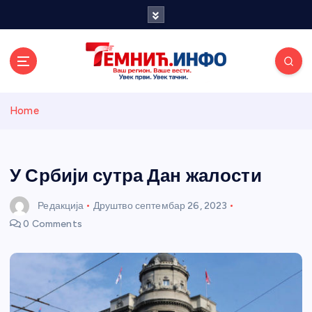
S
k
i
p
t
o
Темнићки
c
Home
o
n
информативн
t
e
У Србији сутра Дан жалости
и портал
n
t
Редакција
Друштво
септембар 26, 2023
0 Comments