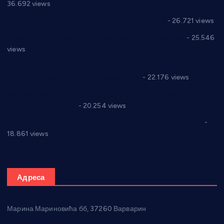
36.692 views
Реконструкција хотела “Плажа” у Варварину
- 26.721 views
Апел за помоћ породици Марковић из Варварина
- 25.546
views
Саопштење и демант Дома здравља “Др Властимир
Годић” на текст који кружи фејсбуком
- 22.176 views
Јелена Вујић-Обрадовић представник Александровца у
Парламенту Србије
- 20.254 views
Откривена илегална штампарија новца код Варварина
-
18.861 views
Адреса
Марина Мариновића бб, 37260 Варварин