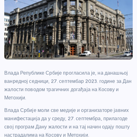
Влада Републике Србије прогласила је, на данашњој
ванредној седници, 27. септембар 2023. године за Дан
жалости поводом трагичних догађаја на Косову и
Метохији.
Влада Србије моли све медије и организаторе јавних
манифестација да у среду, 27. септембра, прилагоде
свој програм Дану жалости и на тај начин одају пошту
настрадалима на Косову и Метохији.