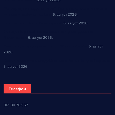
за све генерације
6. август 2026.
“Да се ради и гради по твом”: Трстеник улаже 4 милиона
динара у пројекте грађана
6. август 2026.
In memoriam: Тања Вилотијевић
6. август 2026.
Даница Петровић оживљава лик и дело Десанке
Максимовић
6. август 2026.
Александровац спреман за 61. “Жупску бербу”
5. август
2026.
Нова игралишта стижу у Бошњане, Доњи Катун и Парцане
5. август 2026.
Телефон
061 30 76 567