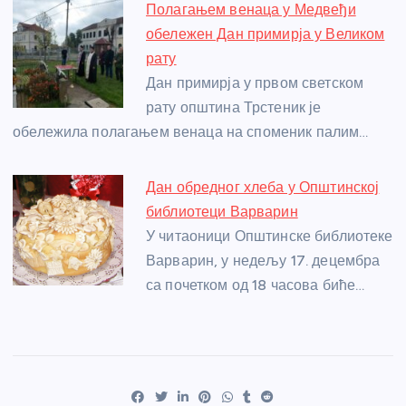
Полагањем венаца у Медвеђи
обележен Дан примирја у Великом
рату
Дан примирја у првом светском
рату општина Трстеник је
обележила полагањем венаца на споменик палим…
Дан обредног хлеба у Општинској
библиотеци Варварин
У читаоници Општинске библиотеке
Варварин, у недељу 17. децембра
са почетком од 18 часова биће…