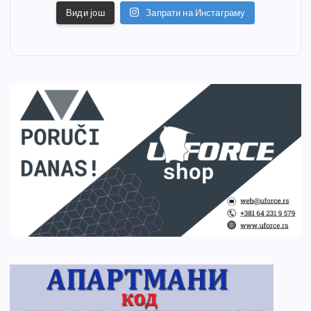
Види још
Запрати на Инстаграму