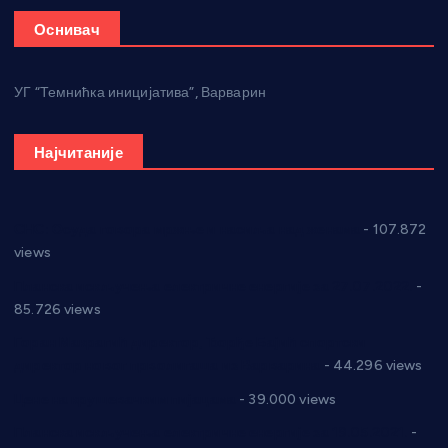
Оснивач
УГ “Темнићка иницијатива”, Варварин
Најчитаније
СНС: Осуда говора мржње и насиља над женама
- 107.872
views
Планска искључења електричне енергије за 27.07.2022.
-
85.726 views
Горан Макрагић директор, Ђорђе Бајић спортски
директор новог прволигаша из Варварина
- 44.296 views
Цене на крушевачким пијацама
- 39.000 views
Планска искључења електричне енергије за 19.05.2021.
-