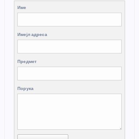
Име
Имејл адреса
Предмет
Порука