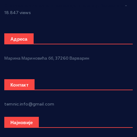
Откривена илегална штампарија новца код Варварина
-
18.847 views
Адреса
Марина Мариновића бб, 37260 Варварин
Контакт
temnic.info@gmail.com
Најновије