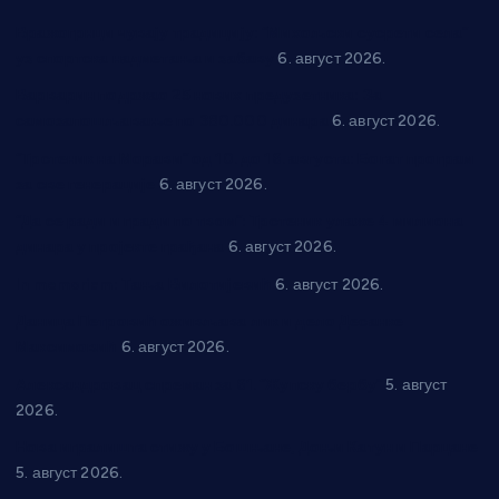
Вражогрнци чувају традицију: “Михољски сусрети села”
уз спортска надметања и забаву
6. август 2026.
Варварин подржао 25 нових предузетника: За
самозапошљавање по 380.000 динара
6. август 2026.
“Трстеник на Морави” од 10. до 16. августа: Богат програм
за све генерације
6. август 2026.
“Да се ради и гради по твом”: Трстеник улаже 4 милиона
динара у пројекте грађана
6. август 2026.
In memoriam: Тања Вилотијевић
6. август 2026.
Даница Петровић оживљава лик и дело Десанке
Максимовић
6. август 2026.
Александровац спреман за 61. “Жупску бербу”
5. август
2026.
Нова игралишта стижу у Бошњане, Доњи Катун и Парцане
5. август 2026.