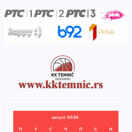
август 2026.
П
У
С
Ч
П
С
Н