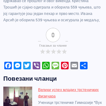
одржавао се прошлог и овог викенда. Кристина
Трошић је сјајно одиграла и оборила 559 чуњева, што
јој гарантује још један пехар и прво место. Ивана
Арсић је оборила 539 чуњева и осигурала је медаљу,
0
Гласање за чланке
F
M
T
Vi
W
M
Pi
E
S
a
e
w
b
h
e
nt
m
h
Повезани чланци
c
ss
itt
er
at
ss
er
ail
ar
e
e
er
s
a
e
e
Велики успех младих трстеничких
b
n
A
g
st
физичара
o
g
p
e
Ученици трстеничке Гимназије "Вук