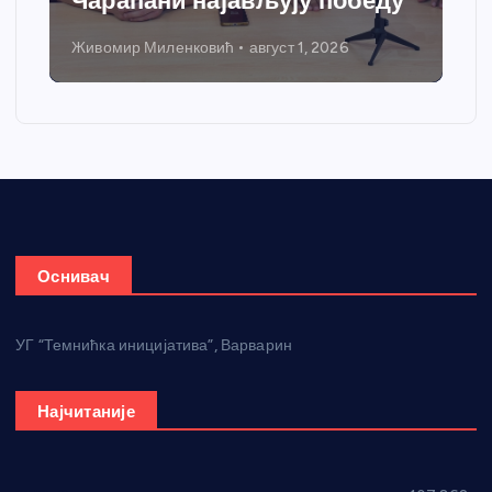
Чарапани најављују победу
Живомир Миленковић
август 1, 2026
Оснивач
УГ “Темнићка иницијатива”, Варварин
Најчитаније