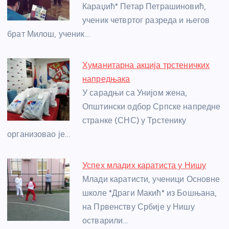
o
er
p
Караџић" Петар Петрашиновић,
ученик четвртог разреда и његов
k
брат Милош, ученик…
Хуманитарна акција трстеничких
напредњака
У сарадњи са Унијом жена,
Општински одбор Српске напредне
странке (СНС) у Трстенику
организовао је…
Успех младих каратиста у Нишу
Млади каратисти, ученици Основне
школе "Драги Макић" из Бошњана,
на Првенству Србије у Нишу
остварили…