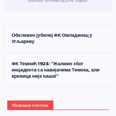
општине Трстеник од 2016. године.
К
Обележен јубилеј ФК Омладинац у
р
Угљареву
е
ФК Темнић 1924: “Жалимо због
т
инцидента са навијачима Тимока, али
кривица није наша!”
а
њ
е
Повезани постови