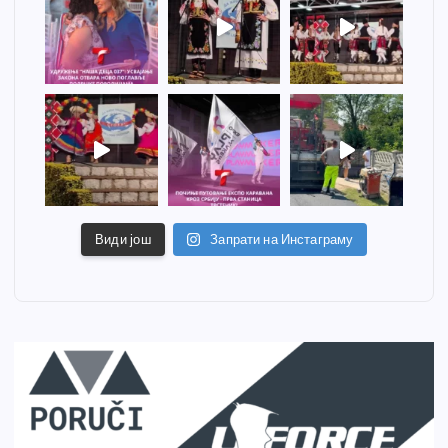
Види још
Запрати на Инстаграму