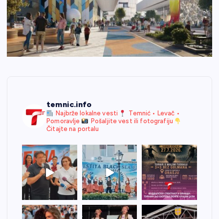
temnic.info
Najbrže lokalne vesti
Temnić • Levač •
Pomoravlje
Pošaljite vest ili fotografiju
Čitajte na portalu