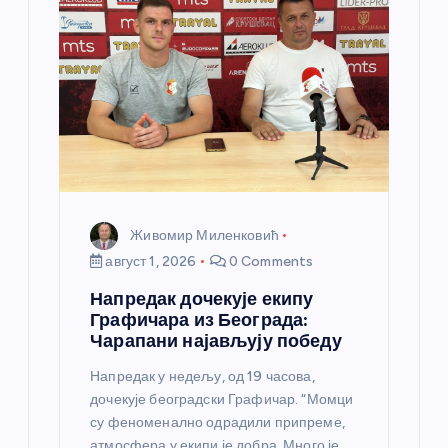
Живомир Миленковић
август 1, 2026
0 Comments
Напредак дочекује екипу
Графичара из Београда:
Чарапани најављују победу
Напредак у недељу, од 19 часова,
дочекује београдски Графичар. “Момци
су феноменално одрадили припреме,
атмосфера у екипи је добра. Много је