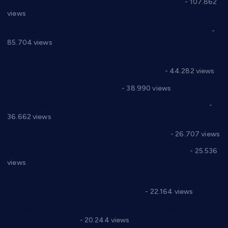
СНС: Осуда говора мржње и насиља над женама
- 107.862
views
Планска искључења електричне енергије за 27.07.2022.
-
85.704 views
Горан Макрагић директор, Ђорђе Бајић спортски
директор новог прволигаша из Варварина
- 44.282 views
Цене на крушевачким пијацама
- 38.990 views
Планска искључења електричне енергије за 19.05.2021.
-
36.662 views
Реконструкција хотела “Плажа” у Варварину
- 26.707 views
Апел за помоћ породици Марковић из Варварина
- 25.536
views
Саопштење и демант Дома здравља “Др Властимир
Годић” на текст који кружи фејсбуком
- 22.164 views
Јелена Вујић-Обрадовић представник Александровца у
Парламенту Србије
- 20.244 views