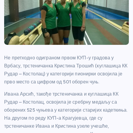
Не претходно одиграном првом КУП-у градова у
Врбасу, трстеничанка Кристина Трошић (куглашица КК
Рудар – Костолац) у категорији пионирки освојила је
прво место са цифром од 501 оборен чуњ.
Ивана Арсић, такође трстеничанка и куглашица КК
Рудар – Костолац, освојила је сребрну медаљу са
оборених 525 чуњева у категорији старијих кадеткиња.
На другом по реду КУП-а Крагујевца, где су
трстеничанке Ивана и Кристина узеле учешће,