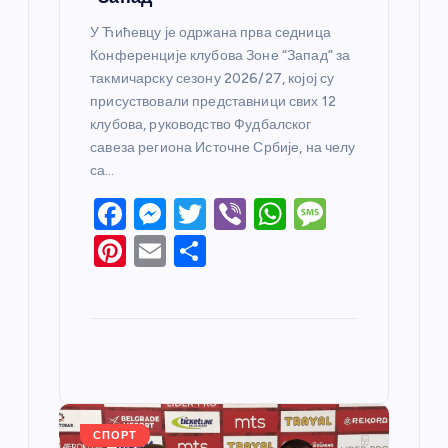
У Ћићевцу је одржана прва седница
Конференције клубова Зоне “Запад” за
такмичарску сезону 2026/27, којој су
присуствовали представници свих 12
клубова, руководство Фудбалског
савеза региона Источне Србије, на челу
са…
F
M
T
Vi
W
M
a
e
w
b
h
e
Pi
E
S
c
ss
itt
er
at
ss
nt
m
h
e
e
er
s
a
er
ail
ar
b
n
A
g
e
e
o
g
p
e
st
o
er
p
k
СПОРТ