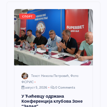
ч
л
СПОРТ
а
н
к
а
Текст: Никола Петровић, Фото:
ФСРИС
август 5, 2026
0 Comments
У Ћићевцу одржана
Конференција клубова Зоне
“Запад”