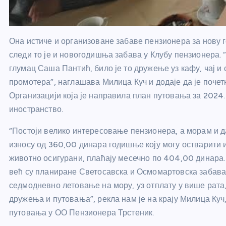
Она истиче и организоване забаве пензионера за нову г
следи то је и новогодишња забава у Клубу пензионера. “
глумац Саша Пантић, било је то дружење уз кафу, чај и 
промотера”, наглашава Милица Куч и додаје да је поче
Организацији која је направила план путовања за 2024. 
иностранство.
“Постоји велико интересовање пензионера, а морам и д
износу од 360,00 динара годишње коју могу остварити и
животно осигурани, плаћају месечно по 404,00 динара.
већ су планиране Светосавска и Осмомартовска забава. 
седмодневно летовање на мору, уз отплату у више рата
дружења и путовања”, рекла нам је на крају Милица Ку
путовања у ОО Пензионера Трстеник.