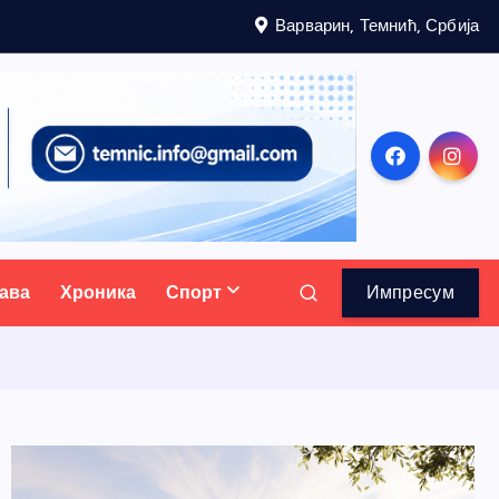
Варварин, Темнић, Србија
ава
Хроника
Спорт
Импресум