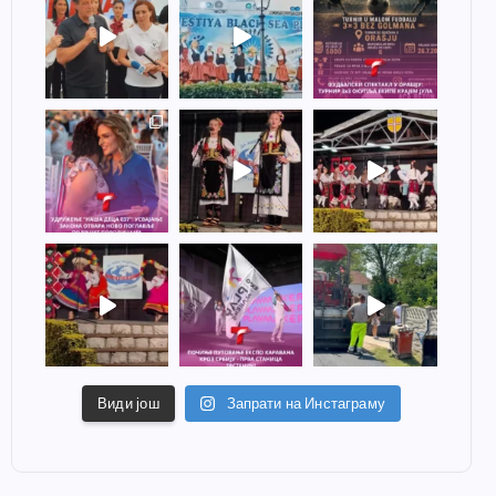
Види још
Запрати на Инстаграму