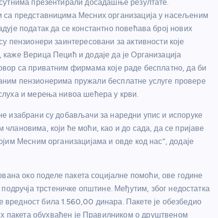
исутнима презентирали досадашње резултате.
и са представницима Месних организација у насељеним
адује податак да се константно повећава број нових
 су пензионери заинтересовани за активности које
 каже Верица Пецић и додаје да је Организација
овор са приватним фирмама које раде бесплатно, да би
аним пензионерима пружали бесплатне услуге провере
слуха и мерења нивоа шећера у крви.
не изабрани су добављачи за наредни упис и испоруке
 члановима, који ће моћи, као и до сада, да се пријаве
војим Месним организацијама и овде код нас”, додаје
ована око поделе пакета социјалне помоћи, ове године
 подручја трстеничке општине. Међутим, због недостатка
е вредност била 1.560,00 динара. Пакете је обезбедио
их пакета обухваћен је Правилником о друштвеном