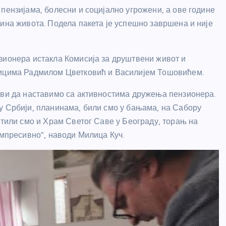
пензијама, болесни и социјално угрожени, а ове године
ина живота. Подела пакета је успешно завршена и није
зионера истакла Комисија за друштвени живот и
ницима Радмилом Цветковић и Василијем Тошовићем.
ови да наставимо са активностима дружења пензионера.
у Србији, планинама, били смо у бањама, на Сабору
етили смо и Храм Светог Саве у Београду, торањ на
импресивно”, наводи Милица Куч.