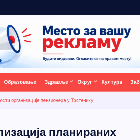
ативни портал
Образовање
Здравље
Округ
Култура
Заб
ости организације пензионера у Трстенику
лизација планираних