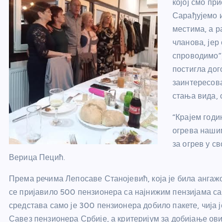
којој смо пр
Сарађујемо 
местима, а р
чланова, јер
спроводимо”,
постигла дог
заинтересов
стања вида, 
“Крајем годи
огрева нашим
за огрев у с
Верица Пецић.
Према речима Лепосаве Станојевић, која је била ангаж
се пријавило 500 пензионера са најнижим пензијама са
средстава само је 300 пензионера добило пакете, чија ј
Савез пензионера Србије, а критеријум за добијање ов