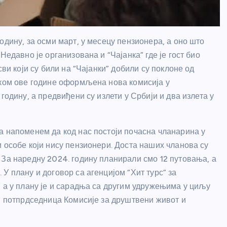
одину, за осми март, у месецу пензионера, а оно што
Недавно је организована и “Чајанка” где је гост био
сви који су били на “Чајанки” добили су поклоне од
тком ове године оформљена нова комисија у
годину, а предвиђени су излети у Србији и два излета у
а напоменем да код нас постоји почасна чланарина у
 особе који нису пензионери. Доста наших чланова су
 За наредну 2024. годину планирали смо 12 путовања, а
У плану и договор са агенцијом “Хит турс” за
, а у плану је и сарадња са другим удружењима у циљу
ч, потпрдседница Комисије за друштвени живот и