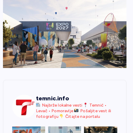
temnic.info
Najbrže lokalne vesti
Temnić •
Levač • Pomoravlje
Pošaljite vest ili
fotografiju
Čitajte na portalu