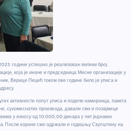
2023. године успешно је реализован велики број
ције, која је иначе и председница Месне организације у
ик, Верице Пецић током ове године било је уписа и
адресу.
ругих активности попут уписа и поделе намирница, пакета
не, сухомеснатих производа, давали смо и позајмице
има у износу од 10.000,00 динара у пет једнаких
та. После короне смо одржали и годишњу Скупштину на