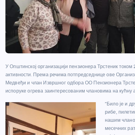
У Општинској организацији пензионера Трстеник током 
активности. Према речима потпредседнице ове Организа
Медвеђи и члан Извршног одбора ОО Пензионера Трстен
испоруке огрева заинтересованим члановима на кућну 
“Било је и д
рибе, пилети
нашим чланов
месечних ра