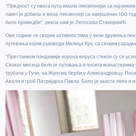
“Предност су овога пута имали пензионери са најнижим 
пакет је добила и жена пензионер са навршених 100 год
било примедби”, рекла нам је Лепосава Станојевић.
Ове године се својим активностима у вези дружења пен
путовања којом руководи Милица Куч, са својим сарад
“Престанком пандемије корона вируса стекли су се усл
Сваког месеца било је путовања и посета манастирима 
трубача у Гучи, на Жупској берби у Александровцу. Пос
Авали и гроб Патријарха Павла. Било је заиста лепо и 