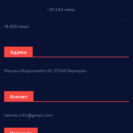
Јелена Вујић-Обрадовић представник Александровца у
Парламенту Србије
- 20.246 views
Откривена илегална штампарија новца код Варварина
-
18.855 views
Адреса
Марина Мариновића бб, 37260 Варварин
Контакт
temnic.info@gmail.com