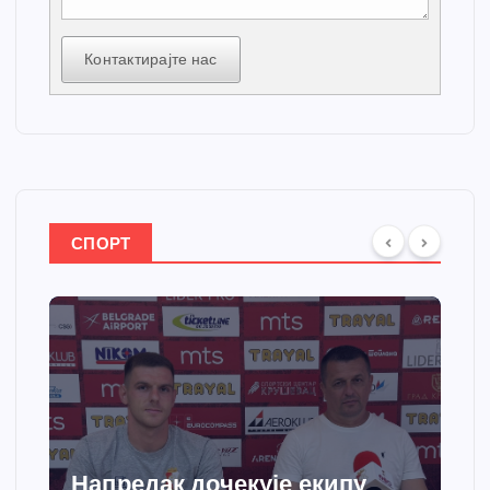
Контактирајте нас
СПОРТ
Спортски центар “Ћићевац”