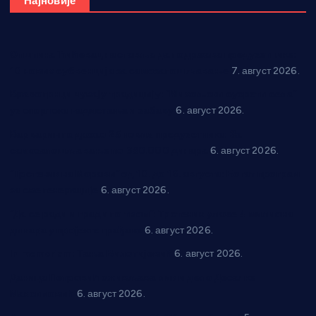
Најновије
Општина Ћићевац наставља да подржава предузетнике:
10 нових субвенција за самозапошљавање
7. август 2026.
Вражогрнци чувају традицију: “Михољски сусрети села”
уз спортска надметања и забаву
6. август 2026.
Варварин подржао 25 нових предузетника: За
самозапошљавање по 380.000 динара
6. август 2026.
“Трстеник на Морави” од 10. до 16. августа: Богат програм
за све генерације
6. август 2026.
“Да се ради и гради по твом”: Трстеник улаже 4 милиона
динара у пројекте грађана
6. август 2026.
In memoriam: Тања Вилотијевић
6. август 2026.
Даница Петровић оживљава лик и дело Десанке
Максимовић
6. август 2026.