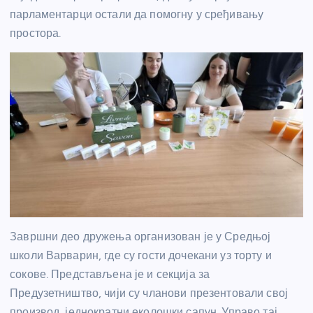
парламентарци остали да помогну у сређивању
простора.
Завршни део дружења организован је у Средњој
школи Варварин, где су гости дочекани уз торту и
сокове. Представљена је и секција за
Предузетништво, чији су чланови презентовали свој
производ, једнократни еколошки сапун. Управо тај