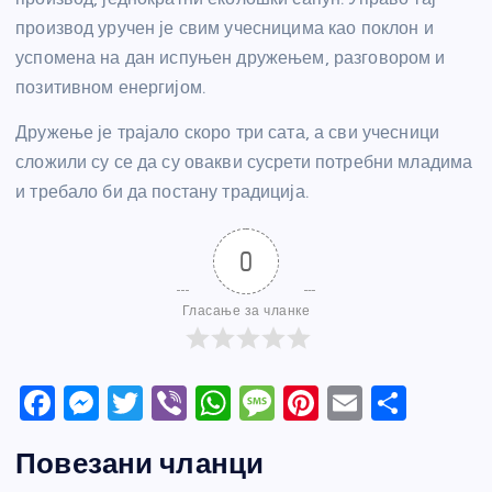
производ уручен је свим учесницима као поклон и
успомена на дан испуњен дружењем, разговором и
позитивном енергијом.
Дружење је трајало скоро три сата, а сви учесници
сложили су се да су овакви сусрети потребни младима
и требало би да постану традиција.
0
Гласање за чланке
F
M
T
Vi
W
M
Pi
E
S
a
e
w
b
h
e
nt
m
h
Повезани чланци
c
ss
itt
er
at
ss
er
ail
ar