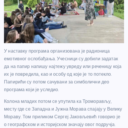
У наставку програма организована је радионица
емотивног ослобађања. Учесници су добили задатак
да на папир напишу најтежу увреду или реченицу која
их је повредила, као и особу од које је то потекло.
Папирићи су потом сачувани за симболични део
програма који је уследио.
Колона младих потом се упутила ка Троморављу,
месту где се Западна и Јужна Морава спајају у Велику
Мораву. Том приликом Сергеј Јаковљевић говорио је
о географском и историјском значају овог подручја.