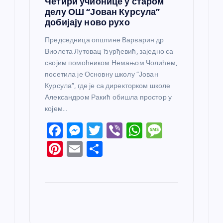
Четири учионице у старом
делу ОШ “Јован Курсула”
добијају ново рухо
Председница општине Варварин др
Виолета Лутовац Ђурђевић, заједно са
својим помоћником Немањом Чолићем,
посетила је Основну школу “Јован
Курсула”, где је са директорком школе
Александром Ракић обишла простор у
којем…
F
M
T
Vi
W
M
a
e
w
b
h
e
Pi
E
S
c
ss
itt
er
at
ss
nt
m
h
e
e
er
s
a
er
ail
ar
b
n
A
g
e
e
o
g
p
e
st