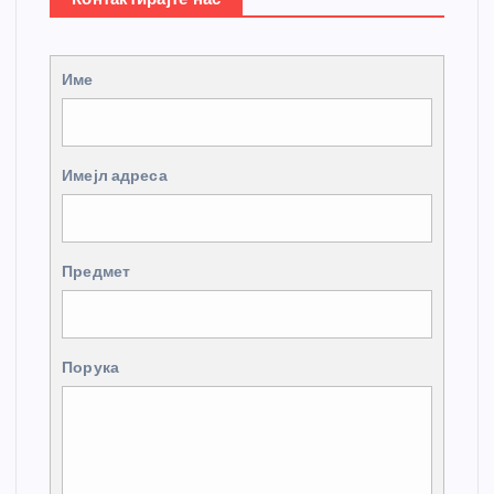
Име
Имејл адреса
Предмет
Порука