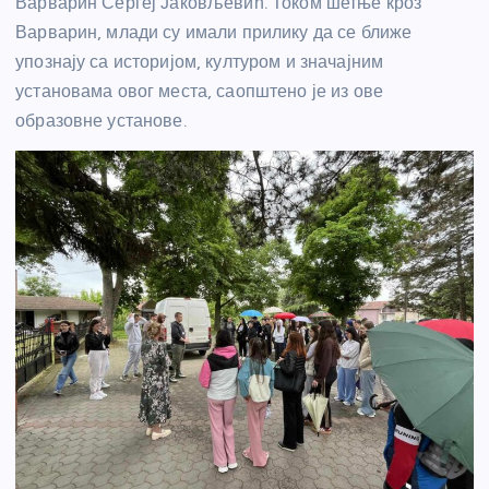
Варварин Сергеј Јаковљевић. Током шетње кроз
Варварин, млади су имали прилику да се ближе
упознају са историјом, културом и значајним
установама овог места, саопштено је из ове
образовне установе.