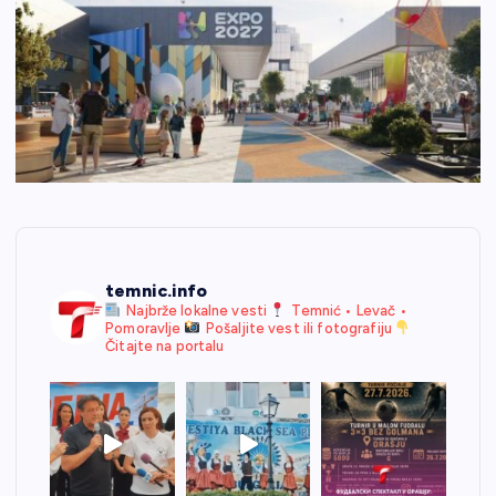
temnic.info
Najbrže lokalne vesti
Temnić • Levač •
Pomoravlje
Pošaljite vest ili fotografiju
Čitajte na portalu