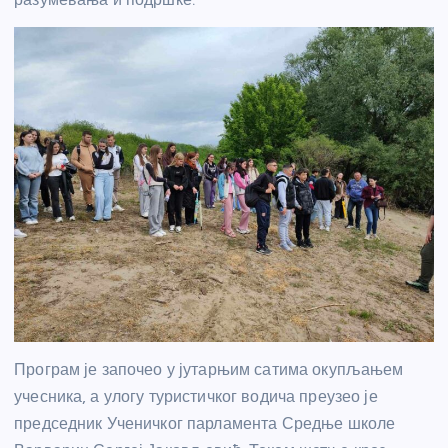
Програм је започео у јутарњим сатима окупљањем
учесника, а улогу туристичког водича преузео је
председник Ученичког парламента Средње школе