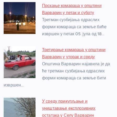
e
e
er
s
a
e
e
Прскање комараца у општини
b
n
A
g
st
Варварин у петак и суботу
o
g
p
e
Третман сузбијања одраслих
o
er
p
форми комараца са земље биће
извршен у петак 05. јула од 18…
k
Третирање комараца у општини
Варварин у уторак и среду
Општина Варварин најавила је да
ће третман сузбијања одраслих
форми комараца са земље бити
извршен…
У среду прикупљање и
уништавање експлозивних
остатака у Селу Варварин