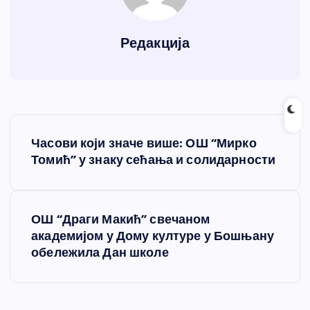
Редакција
К
Часови који значе више: ОШ “Мирко
р
Томић” у знаку сећања и солидарности
е
ОШ “Драги Макић” свечаном
т
академијом у Дому културе у Бошњану
обележила Дан школе
а
њ