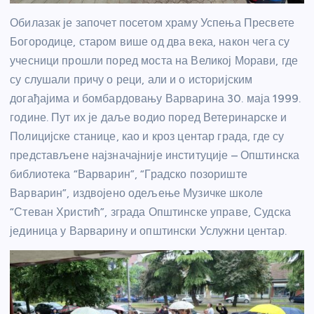
Обилазак је започет посетом храму Успења Пресвете
Богородице, старом више од два века, након чега су
учесници прошли поред моста на Великој Морави, где
су слушали причу о реци, али и о историјским
догађајима и бомбардовању Варварина 30. маја 1999.
године. Пут их је даље водио поред Ветеринарске и
Полицијске станице, као и кроз центар града, где су
представљене најзначајније институције – Општинска
библиотека “Варварин”, “Градско позориште
Варварин”, издвојено одељење Музичке школе
“Стеван Христић”, зграда Општинске управе, Судска
јединица у Варварину и општински Услужни центар.