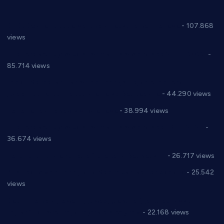
СНС: Осуда говора мржње и насиља над женама
- 107.868
views
Планска искључења електричне енергије за 27.07.2022.
-
85.714 views
Горан Макрагић директор, Ђорђе Бајић спортски
директор новог прволигаша из Варварина
- 44.290 views
Цене на крушевачким пијацама
- 38.994 views
Планска искључења електричне енергије за 19.05.2021.
-
36.674 views
Реконструкција хотела “Плажа” у Варварину
- 26.717 views
Апел за помоћ породици Марковић из Варварина
- 25.542
views
Саопштење и демант Дома здравља “Др Властимир
Годић” на текст који кружи фејсбуком
- 22.168 views