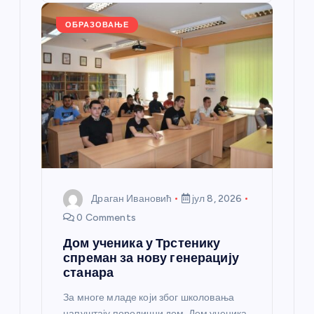
o
er
p
k
ОБРАЗОВАЊЕ
Драган Ивановић
јул 8, 2026
0 Comments
Дом ученика у Трстенику
спреман за нову генерацију
станара
За многе младе који због школовања
напуштају породични дом, Дом ученика