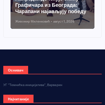
добија савремени систем
грејања
Никола Петровић
јул 31, 2026
Оснивач
УГ “Темнићка иницијатива”, Варварин
Најчитаније