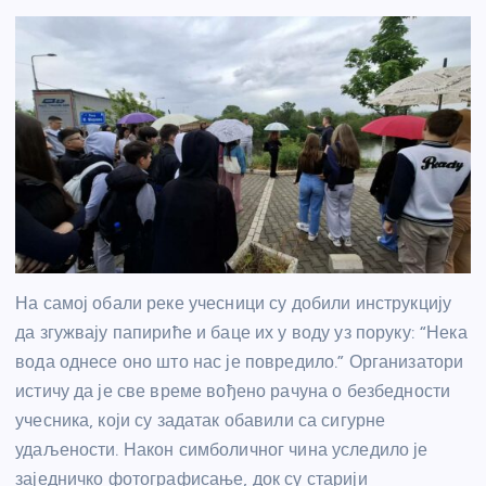
На самој обали реке учесници су добили инструкцију
да згужвају папириће и баце их у воду уз поруку: “Нека
вода однесе оно што нас је повредило.” Организатори
истичу да је све време вођено рачуна о безбедности
учесника, који су задатак обавили са сигурне
удаљености. Након симболичног чина уследило је
заједничко фотографисање, док су старији