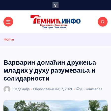
S
k
i
p
t
o
Темнићки
c
Home
o
n
информативн
t
e
Варварин домаћин дружења
и портал
n
младих у духу разумевања и
t
солидарности
Редакција
Образовање
мај 7, 2026
0 Comments