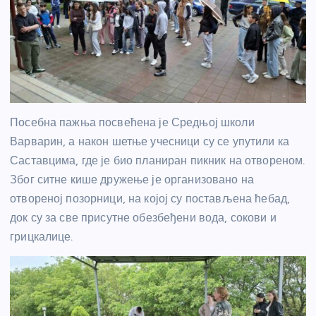
Посебна пажња посвећена је Средњој школи
Варварин, а након шетње учесници су се упутили ка
Саставцима, где је био планиран пикник на отвореном.
Због ситне кише дружење је организовано на
отвореној позорници, на којој су постављена ћебад,
док су за све присутне обезбеђени вода, сокови и
грицкалице.