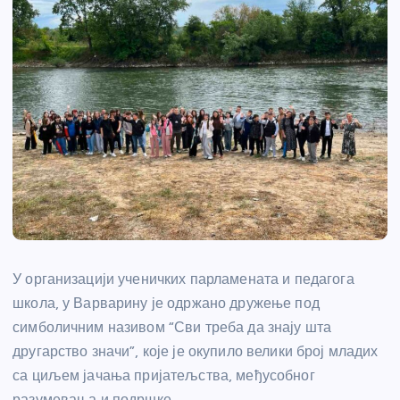
У организацији ученичких парламената и педагога
школа, у Варварину је одржано дружење под
симболичним називом “Сви треба да знају шта
другарство значи”, које је окупило велики број младих
са циљем јачања пријатељства, међусобног
разумевања и подршке.