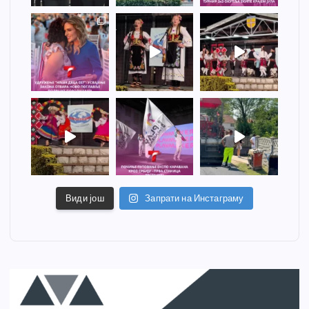
Види још
Запрати на Инстаграму