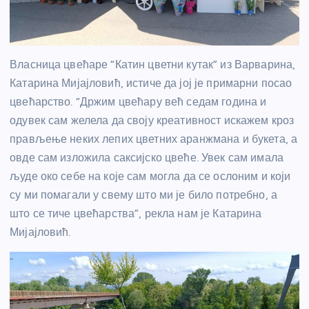
Власница цвећаре “Катин цветни кутак” из Варварина,
Катарина Мијајловић, истиче да јој је примарни посао
цвећарство. “Држим цвећару већ седам година и
одувек сам желела да своју креативност искажем кроз
прављење неких лепих цветних аранжмана и букета, а
овде сам изложила саксијско цвеће. Увек сам имала
људе око себе на које сам могла да се ослоним и који
су ми помагали у свему што ми је било потребно, а
што се тиче цвећарства”, рекла нам је Катарина
Мијајловић.