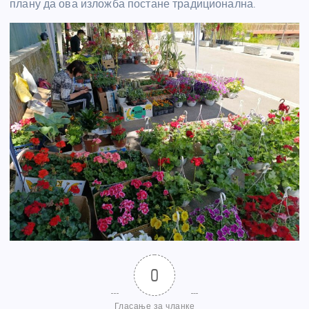
плану да ова изложба постане традиционална.
0
Гласање за чланке