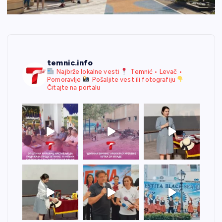
temnic.info
Najbrže lokalne vesti
Temnić • Levač •
Pomoravlje
Pošaljite vest ili fotografiju
Čitajte na portalu