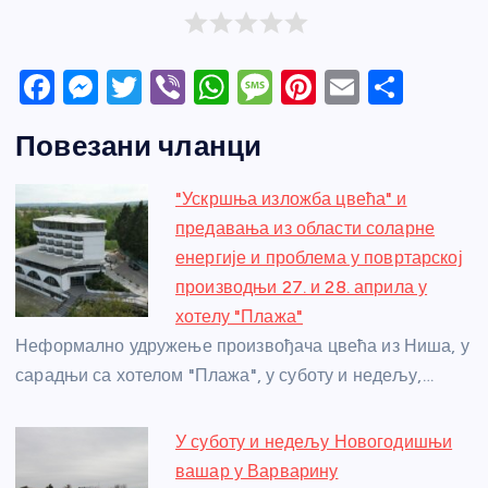
F
M
T
Vi
W
M
Pi
E
S
a
e
w
b
h
e
nt
m
h
Повезани чланци
c
ss
itt
er
at
ss
er
ail
ar
e
e
er
s
a
e
e
"Ускршња изложба цвећа" и
b
n
A
g
st
предавања из области соларне
o
g
p
e
енергије и проблема у повртарској
o
er
p
производњи 27. и 28. априла у
хотелу "Плажа"
k
Неформално удружење произвођача цвећа из Ниша, у
сарадњи са хотелом "Плажа", у суботу и недељу,…
У суботу и недељу Новогодишњи
вашар у Варварину