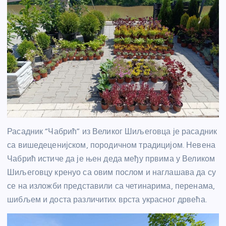
Расадник “Чабрић” из Великог Шиљеговца је расадник
са вишедеценијском, породичном традицијом. Невена
Чабрић истиче да је њен деда међу првима у Великом
Шиљеговцу кренуо са овим послом и наглашава да су
се на изложби представили са четинарима, перенама,
шибљем и доста различитих врста украсног дрвећа.