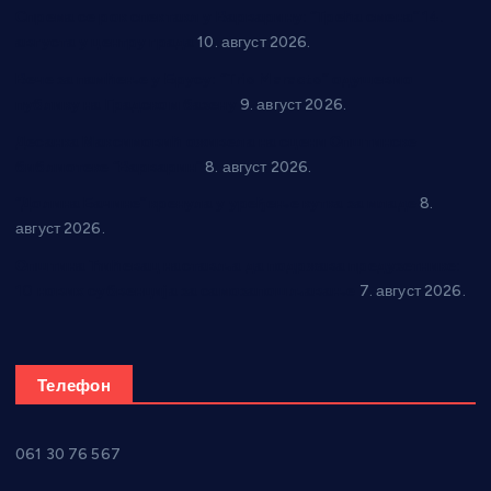
Спрема се рок спектакл у Варварину: “Трећа смена” 14.
августа у центру града
10. август 2026.
Вече за памћење у Брусу: “Trio Maracto” одушевио
публику на Градском базену
9. август 2026.
Десанка Максимовић оживела на сцени Општинске
библиотеке “Варварин”
8. август 2026.
“Долина Бачине” кренула у уређење кутка за младе
8.
август 2026.
Општина Ћићевац наставља да подржава предузетнике:
10 нових субвенција за самозапошљавање
7. август 2026.
Телефон
061 30 76 567