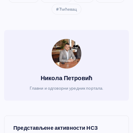
Ћићевац
Никола Петровић
Главни и одговорни уредник портала.
К
Представљене активности НСЗ