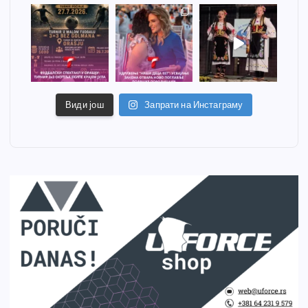
Види још
Запрати на Инстаграму