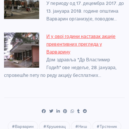
У периоду од 17. децембра 2017. до
13. јануара 2018. године општина
Варварин организује, поводом…
И у овој години наставак акције
превентивних прегледа у
Варварину
Дом здравља "Др Властимир
Годић" ове недеље, 28. јануара,
спровешће пету по реду акцију бесплатних…
Варварин
Крушевац
Ниш
Трстеник