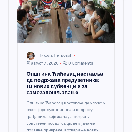
н
к
а
Никола Петровић
август 7, 2026
0 Comments
Општина Ћићевац наставља
да подржава предузетнике:
10 нових субвенција за
самозапошљавање
Општина Ћићевац наставља да улаже у
развој предузетништва и подршку
грађанима који желе да покрену
сопствени посао, са циљем јачања
локалне привреде и отварања нових