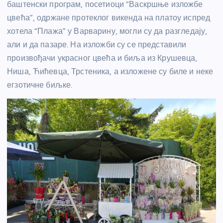
баштенски програм, посетиоци “Васкршње изложбе
цвећа”, одржане протеклог викенда на платоу испред
хотела “Плажа” у Варварину, могли су да разгледају,
али и да пазаре. На изложби су се представили
произвођачи украсног цвећа и биља из Крушевца,
Ниша, Ћићевца, Трстеника, а изложене су биле и неке
егзотичне биљке.