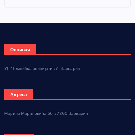
Оснивач
УГ “Темнићка иницијатива”, Варварин
Адреса
Марина Мариновића бб, 37260 Варварин