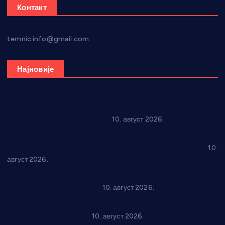
Контакт
temnic.info@gmail.com
Најновије
Велики спектакл у Врњачкој Бањи: “Tuborg Beat x Love
Fest” доводи светске звезде
10. август 2026.
КУД “Дејан Милетић” покорио 24. “Чучук Станине дане”:
Најбоља кореографија и титула свеукупног победника!
10.
август 2026.
Књига која открива трагове руске духовности у Србији 11.
августа стиже у Варварин
10. август 2026.
Рок звуци крај средњовековне тврђаве: “Riff” бенд 15.
августа у Град Сталаћу
10. август 2026.