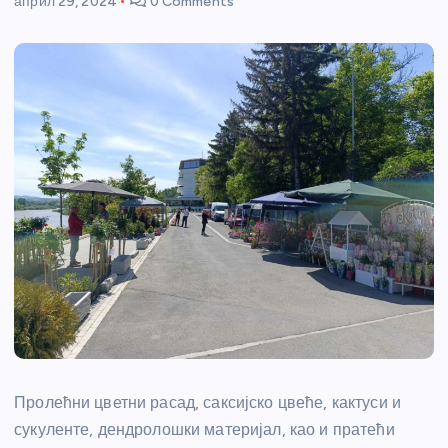
април 29, 2024
0 Comments
Пролећни цветни расад, саксијско цвеће, кактуси и
сукуленте, дендролошки материјал, као и пратећи