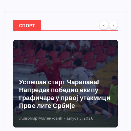
СПОРТ
!
у
Напредак дочекује екипу
кмици
Графичара из Београда:
Чарапани најављују победу
Живомир Миленковић
август 1, 2026