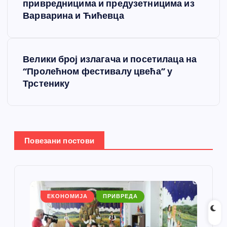
р
привредницима и предузетницима из
Варварина и Ћићевца
е
т
Велики број излагача и посетилаца на
“Пролећном фестивалу цвећа” у
а
Трстенику
њ
е
Повезани постови
ч
л
а
ЕКОНОМИЈА
ПРИВРЕДА