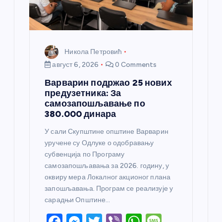
Никола Петровић
август 6, 2026
0 Comments
Варварин подржао 25 нових
предузетника: За
самозапошљавање по
380.000 динара
У сали Скупштине општине Варварин
уручене су Одлуке о одобравању
субвенција по Програму
самозапошљавања за 2026. годину, у
оквиру мера Локалног акционог плана
запошљавања. Програм се реализује у
сарадњи Општине…
F
M
T
Vi
W
M