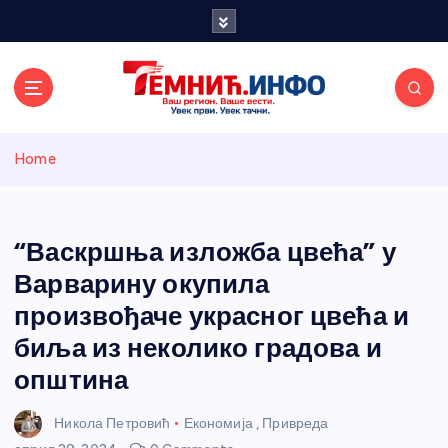
S
k
i
p
t
o
Темнићки
c
Home
o
n
информативн
t
e
“Васкршња изложба цвећа” у
и портал
n
Варварину окупила
t
произвођаче украсног цвећа и
биља из неколико градова и
општина
Никола Петровић
Економија
,
Привреда