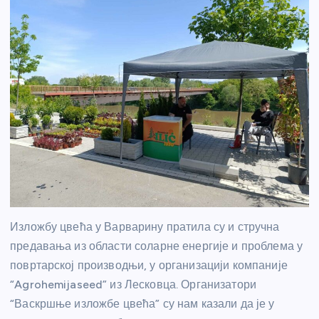
Изложбу цвећа у Варварину пратила су и стручна
предавања из области соларне енергије и проблема у
повртарској производњи, у организацији компаније
“Agrohemijaseed” из Лесковца. Организатори
“Васкршње изложбе цвећа” су нам казали да је у