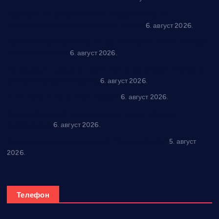
Варварин подржао 25 нових предузетника: За
самозапошљавање по 380.000 динара
6. август 2026.
“Трстеник на Морави” од 10. до 16. августа: Богат програм
за све генерације
6. август 2026.
“Да се ради и гради по твом”: Трстеник улаже 4 милиона
динара у пројекте грађана
6. август 2026.
In memoriam: Тања Вилотијевић
6. август 2026.
Даница Петровић оживљава лик и дело Десанке
Максимовић
6. август 2026.
Александровац спреман за 61. “Жупску бербу”
5. август
2026.
Телефон