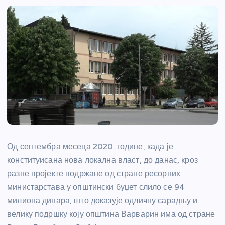
Од септембра месеца 2020. године, када је
конституисана нова локална власт, до данас, кроз
разне пројекте подржане од стране ресорних
министарстава у општински буџет слило се 94
милиона динара, што доказује одличну сарадњу и
велику подршку коју општина Варварин има од стране