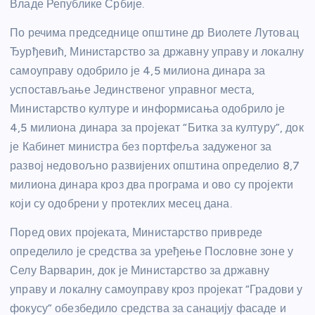
Владе Републике Србије.
По речима председнице општине др Виолете Лутовац
Ђурђевић, Министарство за државну управу и локалну
самоуправу одобрило је 4,5 милиона динара за
успостављање Јединственог управног места,
Министарство културе и информисања одобрило је
4,5 милиона динара за пројекат “Битка за културу”, док
је Кабинет министра без портфеља задуженог за
развој недовољно развијених општина определио 8,7
милиона динара кроз два програма и ово су пројекти
који су одобрени у протеклих месец дана.
Поред ових пројеката, Министарство привреде
определило је средства за уређење Пословне зоне у
Селу Варварин, док је Министарство за државну
управу и локалну самоуправу кроз пројекат “Градови у
фокусу” обезбедило средства за санацију фасаде и