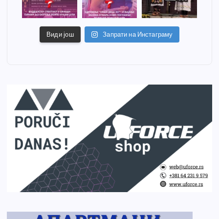
Види још
Запрати на Инстаграму