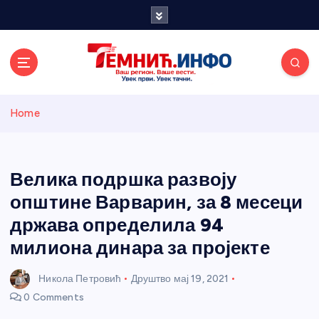
S
k
i
p
t
o
Темнићки
c
Home
o
n
информативн
t
e
Велика подршка развоју
и портал
n
општине Варварин, за 8 месеци
t
држава определила 94
милиона динара за пројекте
Никола Петровић
Друштво
мај 19, 2021
0 Comments