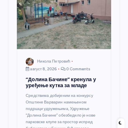
а
н
к
а
Никола Петровић
август 8, 2026
0 Comments
“Долина Бачине” кренула у
уређење кутка за младе
Средствима добијеним на конкурсу
Општине Варварин намењеном
подршци удружењима, Удружење
“Долина Бачине” обезбедило је нове
парковске клупе за простор испред