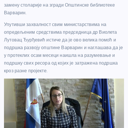
замену столарије на згради Општинске библиотеке
Варварин.
Упутивши захвалност свим министарствима на
опредељеним средствима председница др Виолета
Лутовац Ђурђевић истиче да је ово велика помоћ и
подршка развоју општине Варварин и наглашава да је
у протеклих осам месеци наишла на разумевање и
подршку свих ресора од којих је затражена подршка
кроз разне пројекте.