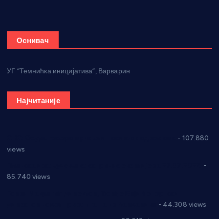
Оснивач
УГ “Темнићка иницијатива”, Варварин
Најчитаније
СНС: Осуда говора мржње и насиља над женама
- 107.880
views
Планска искључења електричне енергије за 27.07.2022.
-
85.740 views
Горан Макрагић директор, Ђорђе Бајић спортски
директор новог прволигаша из Варварина
- 44.308 views