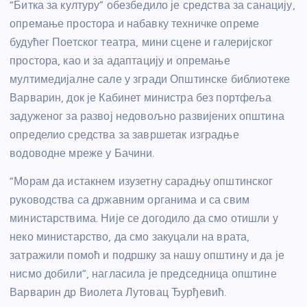
“Битка за културу” обезбедило је средства за санацију,
опремање простора и набавку техничке опреме
будућег Поетског театра, мини сцене и галеријског
простора, као и за адаптацију и опремање
мултимедијалне сале у згради Општинске библиотеке
Варварин, док је Кабинет министра без портфеља
задуженог за развој недовољно развијених општина
определио средства за завршетак изградње
водоводне мреже у Бачини.
“Морам да истакнем изузетну сарадњу општинског
руководства са државним органима и са свим
министарствима. Није се догодило да смо отишли у
неко министарство, да смо закуцали на врата,
затражили помоћ и подршку за нашу општину и да је
нисмо добили”, нагласила је председница општине
Варварин др Виолета Лутовац Ђурђевић.