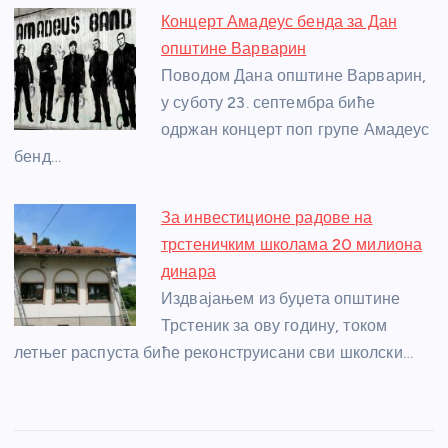
Концерт Амадеус бенда за Дан
општине Варварин
Поводом Дана општине Варварин,
у суботу 23. септембра биће
одржан концерт поп групе Амадеус
бенд…
За инвестиционе радове на
трстеничким школама 20 милиона
динара
Издвајањем из буџета општине
Трстеник за ову годину, током
летњег распуста биће реконструисани сви школски…