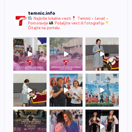
temnic.info
Najbrže lokalne vesti
Temnić • Levač •
Pomoravlje
Pošaljite vest ili fotografiju
Čitajte na portalu