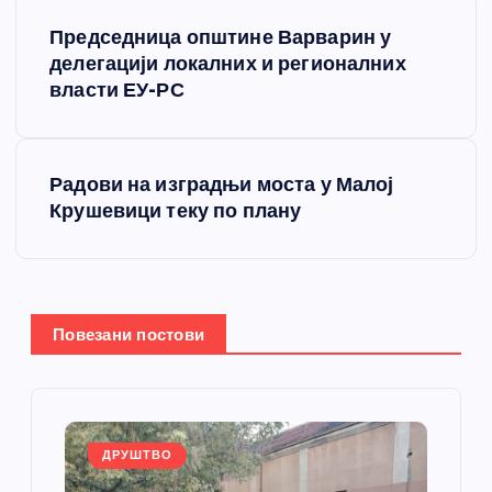
К
Председница општине Варварин у
р
делегацији локалних и регионалних
власти ЕУ-РС
е
т
Радови на изградњи моста у Малој
Крушевици теку по плану
а
њ
е
Повезани постови
ч
л
ДРУШТВО