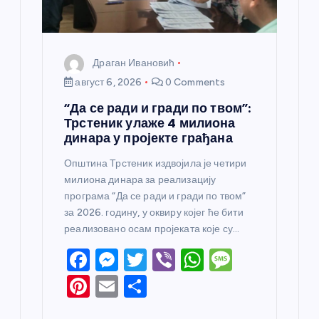
Драган Ивановић
август 6, 2026
0 Comments
“Да се ради и гради по твом”:
Трстеник улаже 4 милиона
динара у пројекте грађана
Општина Трстеник издвојила је четири
милиона динара за реализацију
програма “Да се ради и гради по твом”
за 2026. годину, у оквиру којег ће бити
реализовано осам пројеката које су…
F
M
T
Vi
W
M
a
e
w
b
h
e
Pi
E
S
c
ss
itt
er
at
ss
nt
m
h