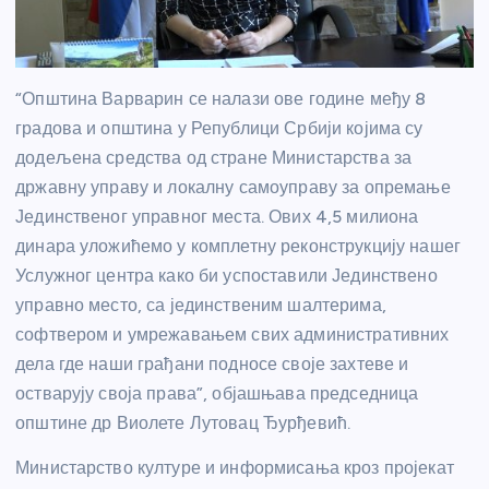
“Општина Варварин се налази ове године међу 8
градова и општина у Републици Србији којима су
додељена средства од стране Министарства за
државну управу и локалну самоуправу за опремање
Јединственог управног места. Ових 4,5 милиона
динара уложићемо у комплетну реконструкцију нашег
Услужног центра како би успоставили Јединствено
управно место, са јединственим шалтерима,
софтвером и умрежавањем свих административних
дела где наши грађани подносе своје захтеве и
остварују своја права”, објашњава председница
општине др Виолете Лутовац Ђурђевић.
Министарство културе и информисања кроз пројекат