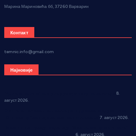
Марина Мариновића бб, 37260 Варварин
Контакт
temnic.info@gmail.com
Најновије
“Долина Бачине” кренула у уређење кутка за младе
8.
август 2026.
Општина Ћићевац наставља да подржава предузетнике:
10 нових субвенција за самозапошљавање
7. август 2026.
Вражогрнци чувају традицију: “Михољски сусрети села”
уз спортска надметања и забаву
6. август 2026.