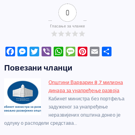
0
Гласање за чланке
F
M
T
Vi
W
M
Pi
E
S
a
e
w
b
h
e
nt
m
h
Повезани чланци
c
ss
itt
er
at
ss
er
ail
ar
e
e
er
s
a
e
e
Општини Варварин 8,7 милиона
b
n
A
g
st
динара за унапређење развоја
o
g
p
e
Кабинет министра без портфеља
o
er
p
задуженог за унапређење
неразвијених општина донео је
k
одлуку о расподели средстава…