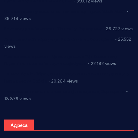
Цене на крушевачким пијацама
- 39.012 views
Планска искључења електричне енергије за 19.05.2021.
-
36.714 views
Реконструкција хотела “Плажа” у Варварину
- 26.727 views
Апел за помоћ породици Марковић из Варварина
- 25.552
views
Саопштење и демант Дома здравља “Др Властимир
Годић” на текст који кружи фејсбуком
- 22.182 views
Јелена Вујић-Обрадовић представник Александровца у
Парламенту Србије
- 20.264 views
Откривена илегална штампарија новца код Варварина
-
18.879 views
Адреса