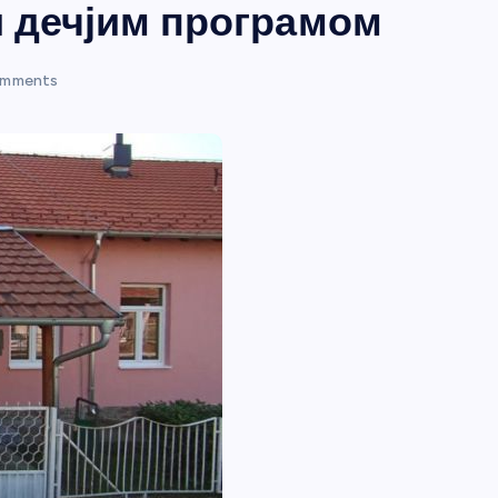
 дечјим програмом
mments