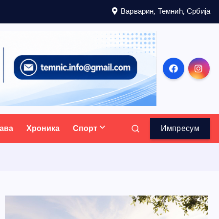
Варварин, Темнић, Србија
ава
Хроника
Спорт
Импресум