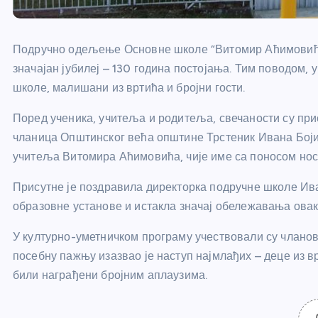
Подручно одељење Основне школе “Витомир Аћимовић”
значајан јубилеј – 130 година постојања. Тим поводом, 
школе, малишани из вртића и бројни гости.
Поред ученика, учитеља и родитеља, свечаности су пр
чланица Општинског већа општине Трстеник Ивана Боји
учитеља Витомира Аћимовића, чије име са поносом нос
Присутне је поздравила директорка подручне школе Иван
образовне установе и истакла значај обележавања овакв
У културно-уметничком програму учествовали су чланови
посебну пажњу изазвао је наступ најмлађих – деце из в
били награђени бројним аплаузима.