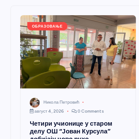
е
ОБРАЗОВАЊЕ
ч
л
а
н
к
Никола Петровић
август 4, 2026
0 Comments
а
Четири учионице у старом
делу ОШ “Јован Курсула”
добијају ново рухо