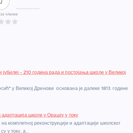
0
за чланке
 јубилеј - 210 година рада и постојања школе у Великој
ић" у Великој Дренови основана је далеке 1813. године
и адаптација школе у Орашју у току
на комплетној реконструкцији и адаптацији школског
су у току, а…