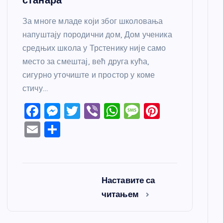
За многе младе који због школовања
напуштају породични дом, Дом ученика
средњих школа у Трстенику није само
место за смештај, већ друга кућа,
сигурно уточиште и простор у коме
стичу…
F
M
T
Vi
W
M
Pi
a
e
w
b
h
e
nt
E
S
c
ss
itt
er
at
ss
er
m
h
e
e
er
s
a
e
ail
ar
b
n
A
g
st
e
Наставите са
o
g
p
e
читањем
o
er
p
k