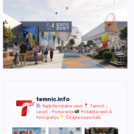
temnic.info
Najbrže lokalne vesti
Temnić •
Levač • Pomoravlje
Pošaljite vest ili
fotografiju
Čitajte na portalu