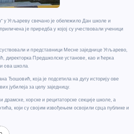
 у Угљареву свечано је обележило Дан школе и
уприличена је приредба у којој су учествовали ученици
исуствовали и представници Месне заједнице Угљарево,
ћ, директорка Предшколске установе, као и ћерка
и ова школа.
а Ђошовић, која је подсетила на дугу историју ове
их јубилеја за целу заједницу.
 драмске, хорске и рецитаторске секције школе, а
ртића, који су својим извођењем освојили срца публике и