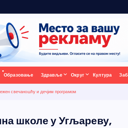
ативни портал
Образовање
Здравље
Округ
Култура
Заб
лежен свечаношћу и дечјим програмом
ина школе у Угљареву,