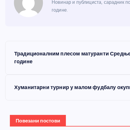
Новинар и публициста, сарадник по
године.
К
Традиционалним плесом матуранти Средње
р
године
е
Хуманитарни турнир у малом фудбалу окуп
т
а
Повезани постови
њ