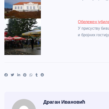
Обележен јубил
У присуству бив
и бројних гостиј
Драган Ивановић