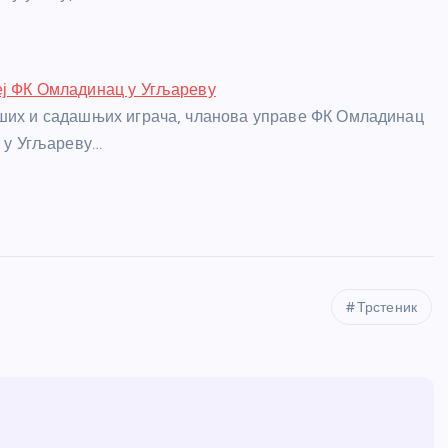
еј ФК Омладинац у Угљареву
ших и садашњих играча, чланова управе ФК Омладинац
у у Угљареву…
Трстеник