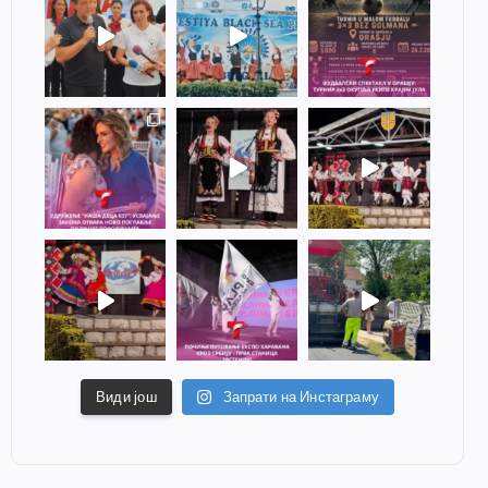
Види још
Запрати на Инстаграму