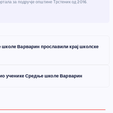
ртала за подручје општине Трстеник од 2016.
 школе Варварин прославили крај школске
ио ученике Средње школе Варварин