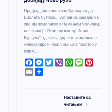
Председница општине Варварин др
Виолета Лутовац Ђурђевић, заједно са
својим помоћником Немањом Чолићем,
посетила је Основну школу “Јован
Курсула”, где је са директорком школе
Александром Ракић обишла простор у
којем…
F
M
T
Vi
W
M
Pi
a
e
w
b
h
e
nt
E
S
c
ss
itt
er
at
ss
er
m
h
e
e
er
s
a
e
ail
ar
b
n
A
g
st
e
Наставите са
o
g
p
e
читањем
o
er
p