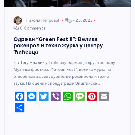
Никола Петровић
јун 25, 2023
0 Comments
Одржан “Green Fest II”: Велика
рокенрол и техно журка у центру
Ћићевца
На Тргу младих у Ћићевцу одржан је други по реду
Музички фестивал “Green Fest”, велика журка на
отвореном за све љубитеље рокенрола и техно
звука. На сцени испред зграде Општинске…
F
M
T
Vi
W
M
Pi
E
a
e
w
b
h
e
nt
m
S
c
ss
itt
er
at
ss
er
ail
h
e
e
er
s
a
e
ar