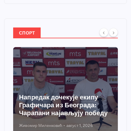
СПОРТ
Напредак дочекује екипу
Графичара из Београда:
Чарапани најављују победу
Живомир Миленковић
август 1, 2026