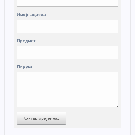
Имејл адреса
Предмет
Порука
Контактирајте нас