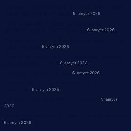
Вражогрнци чувају традицију: “Михољски сусрети села”
уз спортска надметања и забаву
6. август 2026.
Варварин подржао 25 нових предузетника: За
самозапошљавање по 380.000 динара
6. август 2026.
“Трстеник на Морави” од 10. до 16. августа: Богат програм
за све генерације
6. август 2026.
“Да се ради и гради по твом”: Трстеник улаже 4 милиона
динара у пројекте грађана
6. август 2026.
In memoriam: Тања Вилотијевић
6. август 2026.
Даница Петровић оживљава лик и дело Десанке
Максимовић
6. август 2026.
Александровац спреман за 61. “Жупску бербу”
5. август
2026.
Нова игралишта стижу у Бошњане, Доњи Катун и Парцане
5. август 2026.