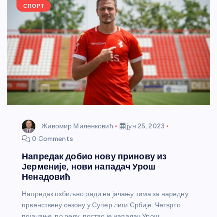
k
СПОРТ
Живомир Миленковић
јун 25, 2023
0 Comments
Напредак добио нову принову из
Јерменије, нови нападач Урош
Ненадовић
Напредак озбиљно ради на јачању тима за наредну
првенствену сезону у Супер лиги Србије. Четврто
појачање, по реду, постао је нападач Урош