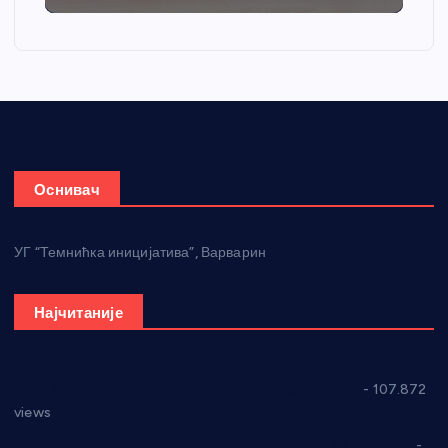
Оснивач
УГ “Темнићка иницијатива”, Варварин
Најчитаније
СНС: Осуда говора мржње и насиља над женама
- 107.872
views
Планска искључења електричне енергије за 27.07.2022.
-