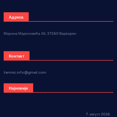
Адреса
Марина Мариновића бб, 37260 Варварин
Контакт
temnic.info@gmail.com
Најновије
Општина Ћићевац наставља да подржава предузетнике:
10 нових субвенција за самозапошљавање
7. август 2026.