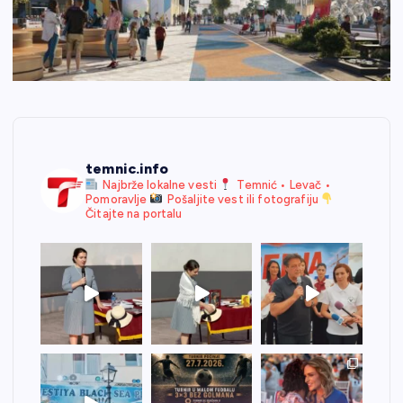
temnic.info
Najbrže lokalne vesti
Temnić • Levač •
Pomoravlje
Pošaljite vest ili fotografiju
Čitajte na portalu