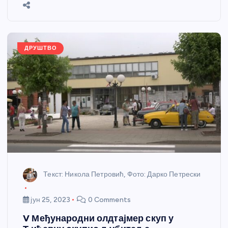
b
n
A
g
st
e
o
g
p
e
o
er
p
k
ДРУШТВО
Текст: Никола Петровић, Фото: Дарко Петрески
јун 25, 2023
0 Comments
V Међународни олдтајмер скуп у