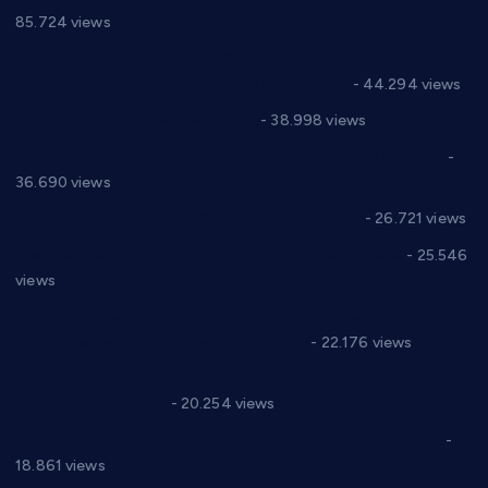
85.724 views
Горан Макрагић директор, Ђорђе Бајић спортски
директор новог прволигаша из Варварина
- 44.294 views
Цене на крушевачким пијацама
- 38.998 views
Планска искључења електричне енергије за 19.05.2021.
-
36.690 views
Реконструкција хотела “Плажа” у Варварину
- 26.721 views
Апел за помоћ породици Марковић из Варварина
- 25.546
views
Саопштење и демант Дома здравља “Др Властимир
Годић” на текст који кружи фејсбуком
- 22.176 views
Јелена Вујић-Обрадовић представник Александровца у
Парламенту Србије
- 20.254 views
Откривена илегална штампарија новца код Варварина
-
18.861 views