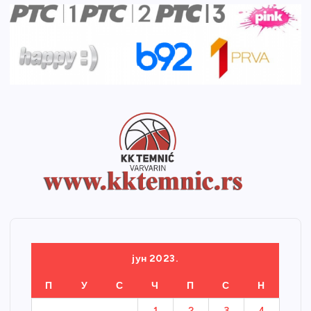
јун 2023.
П
У
С
Ч
П
С
Н
1
2
3
4