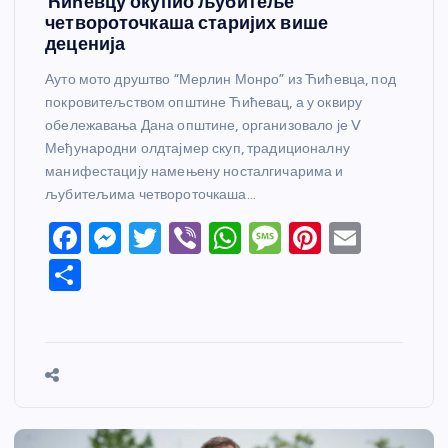
Ћићевцу окупио љубитеље
четвороточкаша старијих више
деценија
Ауто мото друштво “Мерлин Монро” из Ћићевца, под
покровитељством општине Ћићевац, а у оквиру
обележавања Дана општине, организовало је V
Међународни олдтајмер скуп, традиционалну
манифестацију намењену носталгичарима и
љубитељима четвороточкаша…
F
M
T
Vi
W
M
Pi
E
a
e
w
b
h
e
nt
m
S
c
ss
itt
er
at
ss
er
ail
h
e
e
er
s
a
e
ar
b
n
A
g
st
e
o
g
p
e
o
er
p