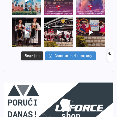
Види још
Запрати на Инстаграму