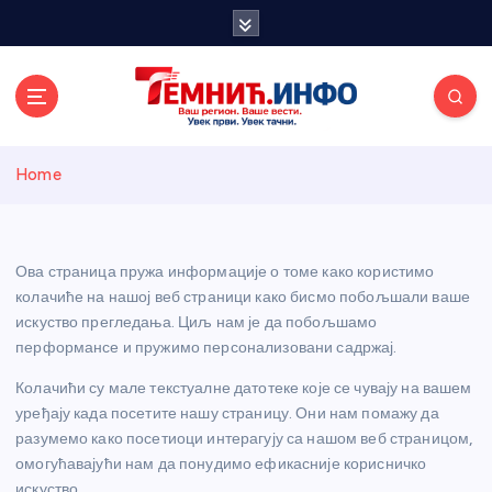
S
k
i
p
t
o
Темнићки
c
Home
o
n
информативн
t
e
Ова страница пружа информације о томе како користимо
и портал
n
колачиће на нашој веб страници како бисмо побољшали ваше
t
искуство прегледања. Циљ нам је да побољшамо
перформансе и пружимо персонализовани садржај.
Колачићи су мале текстуалне датотеке које се чувају на вашем
уређају када посетите нашу страницу. Они нам помажу да
разумемо како посетиоци интерагују са нашом веб страницом,
омогућавајући нам да понудимо ефикасније корисничко
искуство.