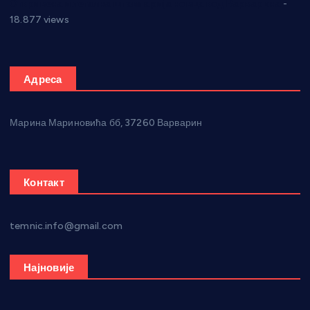
Откривена илегална штампарија новца код Варварина
-
18.877 views
Адреса
Марина Мариновића бб, 37260 Варварин
Контакт
temnic.info@gmail.com
Најновије