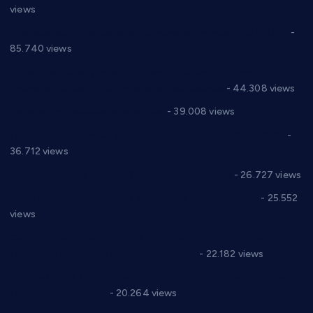
views
Планска искључења електричне енергије за 27.07.2022.
-
85.740 views
Горан Макрагић директор, Ђорђе Бајић спортски
директор новог прволигаша из Варварина
- 44.308 views
Цене на крушевачким пијацама
- 39.008 views
Планска искључења електричне енергије за 19.05.2021.
-
36.712 views
Реконструкција хотела “Плажа” у Варварину
- 26.727 views
Апел за помоћ породици Марковић из Варварина
- 25.552
views
Саопштење и демант Дома здравља “Др Властимир
Годић” на текст који кружи фејсбуком
- 22.182 views
Јелена Вујић-Обрадовић представник Александровца у
Парламенту Србије
- 20.264 views