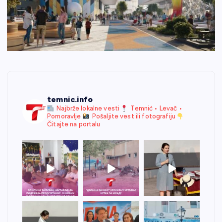
temnic.info
Najbrže lokalne vesti
Temnić • Levač •
Pomoravlje
Pošaljite vest ili fotografiju
Čitajte na portalu