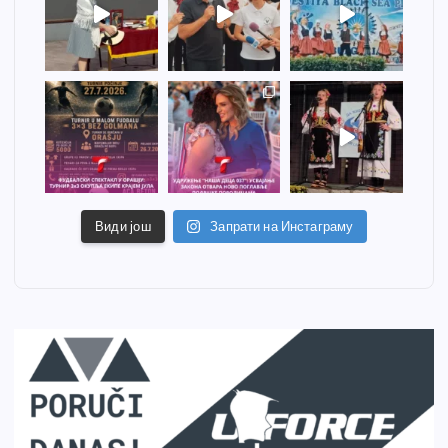
Види још
Запрати на Инстаграму