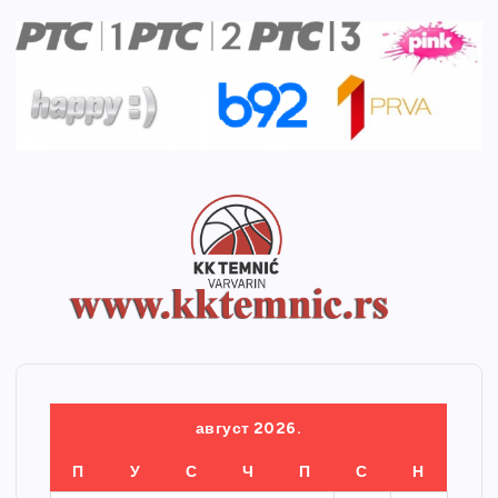
август 2026.
П
У
С
Ч
П
С
Н