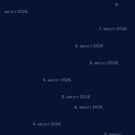
“Долина Бачине” кренула у уређење кутка за младе
8.
август 2026.
Општина Ћићевац наставља да подржава предузетнике:
10 нових субвенција за самозапошљавање
7. август 2026.
Вражогрнци чувају традицију: “Михољски сусрети села”
уз спортска надметања и забаву
6. август 2026.
Варварин подржао 25 нових предузетника: За
самозапошљавање по 380.000 динара
6. август 2026.
“Трстеник на Морави” од 10. до 16. августа: Богат програм
за све генерације
6. август 2026.
“Да се ради и гради по твом”: Трстеник улаже 4 милиона
динара у пројекте грађана
6. август 2026.
In memoriam: Тања Вилотијевић
6. август 2026.
Даница Петровић оживљава лик и дело Десанке
Максимовић
6. август 2026.
Александровац спреман за 61. “Жупску бербу”
5. август