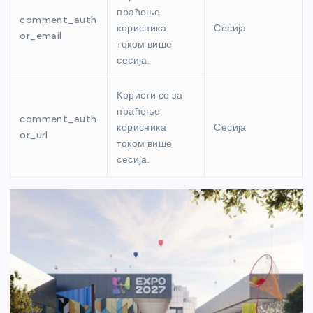
праћење
comment_auth
корисника
Сесија
or_email
током више
сесија.
Користи се за
праћење
comment_auth
корисника
Сесија
or_url
током више
сесија.