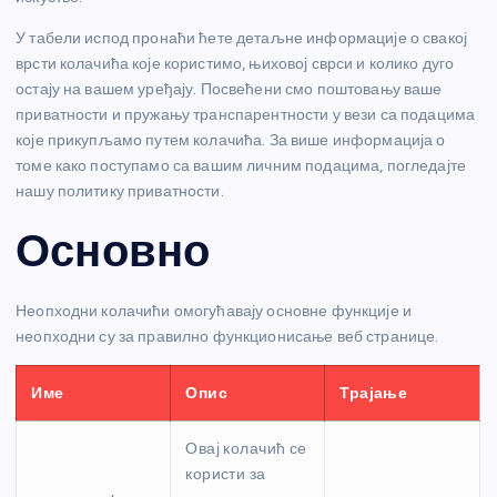
У табели испод пронаћи ћете детаљне информације о свакој
врсти колачића које користимо, њиховој сврси и колико дуго
остају на вашем уређају. Посвећени смо поштовању ваше
приватности и пружању транспарентности у вези са подацима
које прикупљамо путем колачића. За више информација о
томе како поступамо са вашим личним подацима, погледајте
нашу политику приватности.
Основно
Неопходни колачићи омогућавају основне функције и
неопходни су за правилно функционисање веб странице.
Име
Опис
Трајање
Овај колачић се
користи за