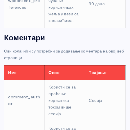
wpconsent_pre
чување
30 дана
ferences
корисничких
жеља у вези са
колачићима.
Коментари
Ови колачићи су потребни за додавање коментара на овој веб
страници.
Име
Опис
Трајање
Користи се за
праћење
comment_auth
корисника
Сесија
or
током више
сесија.
Користи се за