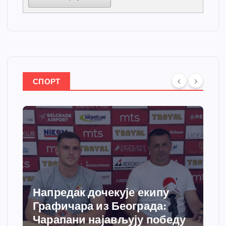
СПОРТ
Напредак дочекује екипу
Графичара из Београда:
Чарапани најављују победу