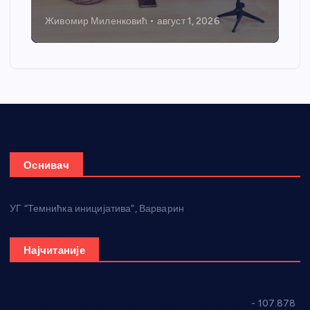
Живомир Миленковић
август 1, 2026
Оснивач
УГ “Темнићка иницијатива”, Варварин
Најчитаније
СНС: Осуда говора мржње и насиља над женама
- 107.878