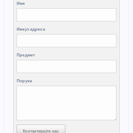
Име
Имејл адреса
Предмет
Порука
Контактирајте нас