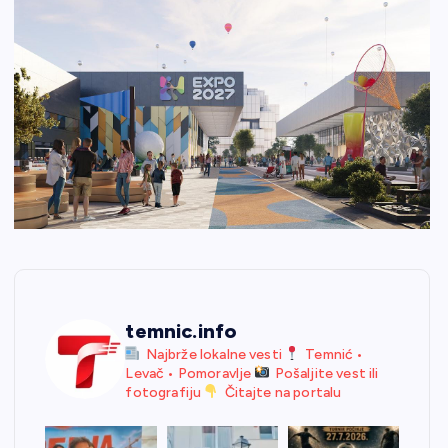
temnic.info
Najbrže lokalne vesti
Temnić •
Levač • Pomoravlje
Pošaljite vest ili
fotografiju
Čitajte na portalu