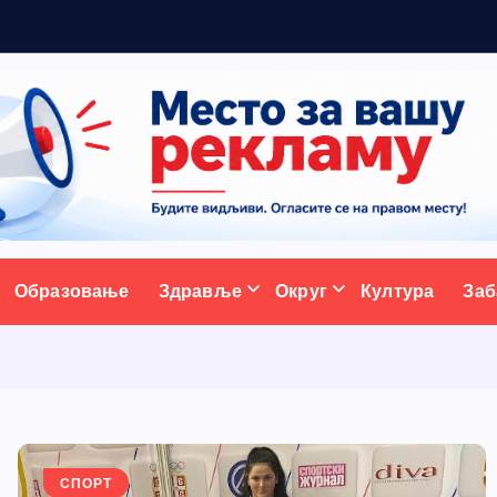
ативни портал
Образовање
Здравље
Округ
Култура
Заб
СПОРТ