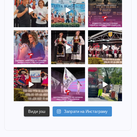
Види још
Запрати на Инстаграму