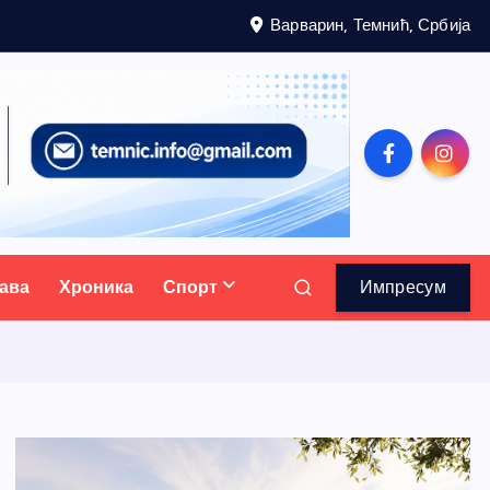
Варварин, Темнић, Србија
ава
Хроника
Спорт
Импресум