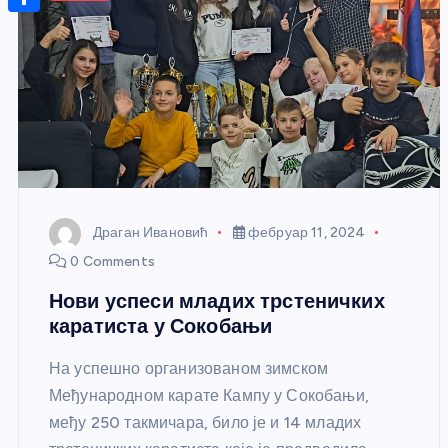
r
s
n
m
A
S
a
t
a
p
h
g
e
i
p
a
e
r
l
r
e
e
s
t
Драган Ивановић
фебруар 11, 2024
0 Comments
Нови успеси младих трстеничких
каратиста у Сокобањи
На успешно организованом зимском
Међународном карате Кампу у Сокобањи,
међу 250 такмичара, било је и 14 младих