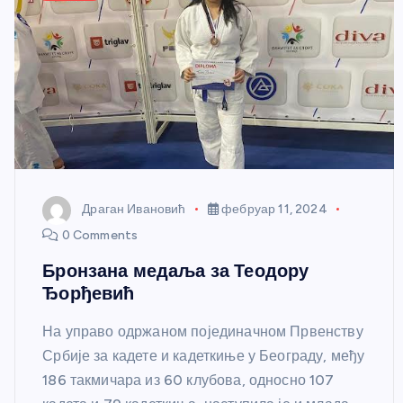
Драган Ивановић
фебруар 11, 2024
0 Comments
Бронзана медаља за Теодору
Ђорђевић
На управо одржаном појединачном Првенству
Србије за кадете и кадеткиње у Београду, међу
186 такмичара из 60 клубова, односно 107