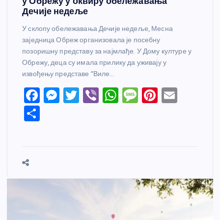
у Обрежу у оквиру обележавања
Дечије недеље
У склопу обележавања Дечије недеље, Месна
заједница Обреж организовала је посебну
позоришну представу за најмлађе. У Дому културе у
Обрежу, деца су имала прилику да уживају у
извођењу представе “Виле…
F
M
T
Vi
W
M
Pi
E
a
e
w
b
h
e
nt
m
S
c
ss
itt
er
at
ss
er
ail
h
e
e
er
s
a
e
ar
b
n
A
g
st
e
o
g
p
e
o
er
p
k