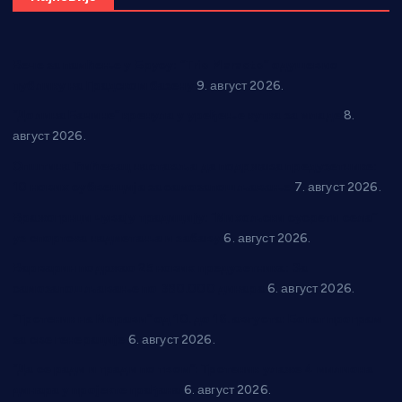
Вече за памћење у Брусу: “Trio Maracto” одушевио
публику на Градском базену
9. август 2026.
“Долина Бачине” кренула у уређење кутка за младе
8.
август 2026.
Општина Ћићевац наставља да подржава предузетнике:
10 нових субвенција за самозапошљавање
7. август 2026.
Вражогрнци чувају традицију: “Михољски сусрети села”
уз спортска надметања и забаву
6. август 2026.
Варварин подржао 25 нових предузетника: За
самозапошљавање по 380.000 динара
6. август 2026.
“Трстеник на Морави” од 10. до 16. августа: Богат програм
за све генерације
6. август 2026.
“Да се ради и гради по твом”: Трстеник улаже 4 милиона
динара у пројекте грађана
6. август 2026.