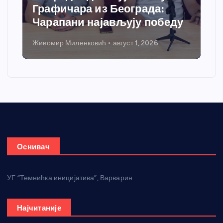
Графичара из Београда:
Чарапани најављују победу
Живомир Миленковић
август 1, 2026
Оснивач
УГ “Темнићка иницијатива”, Варварин
Најчитаније