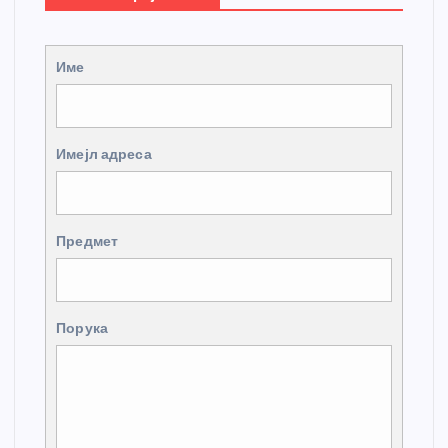
Име
Имејл адреса
Предмет
Порука