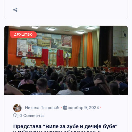
b
n
A
g
st
e
o
g
p
e
o
er
p
k
ДРУШТВО
Никола Петровић
октобар 9, 2024
0 Comments
Представа “Виле за зубе и дечије бубе”