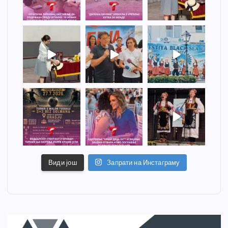
Види још
Запрати на Инстаграму