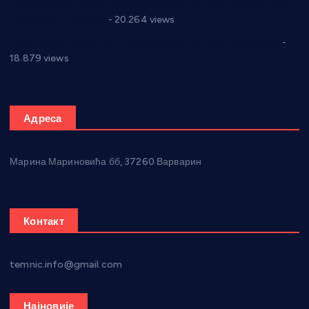
Јелена Вујић-Обрадовић представник Александровца у
Парламенту Србије
- 20.264 views
Откривена илегална штампарија новца код Варварина
-
18.879 views
Адреса
Марина Мариновића бб, 37260 Варварин
Контакт
temnic.info@gmail.com
Најновије