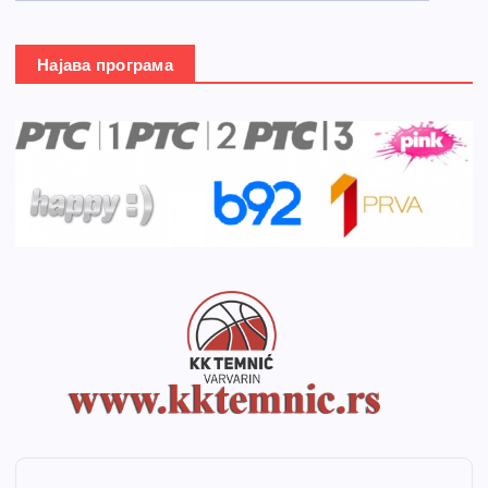
Најава програма