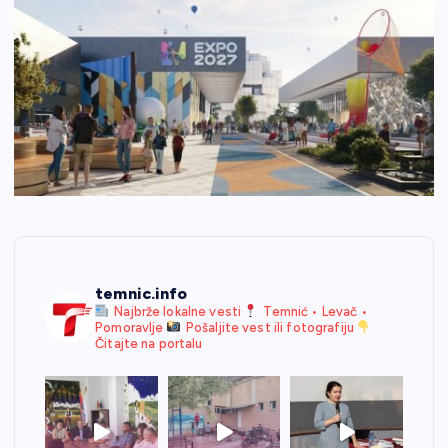
temnic.info
Najbrže lokalne vesti
Temnić • Levač •
Pomoravlje
Pošaljite vest ili fotografiju
Čitajte na portalu