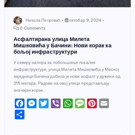
Никола Петровић
октобар 9, 2024
0 Comments
Асфалтирана улица Милета
Мишковића у Бачини: Нови корак ка
бољој инфраструктури
У оквиру напора за побољшање локалне
инфраструктуре, улица Милета Мишковића у Месној
заједници Бачина добила је нови асфалт у дужини од
315 метара. Радови на овој улици представљају
значајан корак…
F
M
T
Vi
W
M
Pi
E
a
e
w
b
h
e
nt
m
S
c
ss
itt
er
at
ss
er
ail
h
e
e
er
s
a
e
ar