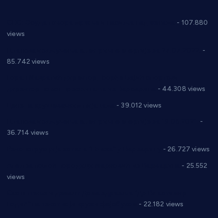
СНС: Осуда говора мржње и насиља над женама
- 107.880
views
Планска искључења електричне енергије за 27.07.2022.
-
85.742 views
Горан Макрагић директор, Ђорђе Бајић спортски
директор новог прволигаша из Варварина
- 44.308 views
Цене на крушевачким пијацама
- 39.012 views
Планска искључења електричне енергије за 19.05.2021.
-
36.714 views
Реконструкција хотела “Плажа” у Варварину
- 26.727 views
Апел за помоћ породици Марковић из Варварина
- 25.552
views
Саопштење и демант Дома здравља “Др Властимир
Годић” на текст који кружи фејсбуком
- 22.182 views