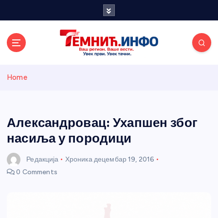
S
k
i
p
t
o
Темнићки
c
Home
o
n
информативн
t
e
Александровац: Ухапшен због
и портал
n
насиља у породици
t
Редакција
Хроника
децембар 19, 2016
0 Comments