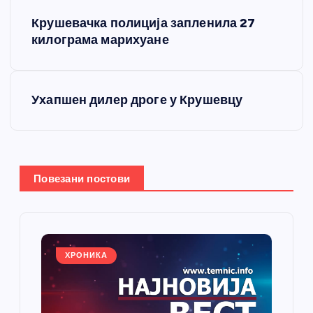
К
Крушевачка полиција запленила 27
р
килограма марихуане
е
Ухапшен дилер дроге у Крушевцу
т
а
њ
Повезани постови
е
ч
ХРОНИКА
л