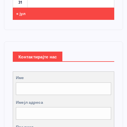
31
« јул
Контактирајте нас
Име
Имејл адреса