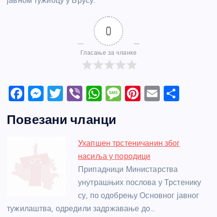
јавном тужиоцу у Брусу.
0
Гласање за чланке
F
M
T
Vi
W
M
Pi
E
S
a
e
w
b
h
e
nt
m
h
Повезани чланци
c
ss
itt
er
at
ss
er
ail
ar
e
e
er
s
a
e
e
Ухапшен трстеничанин због
b
n
A
g
st
насиља у породици
o
g
p
e
Припадници Министарства
o
er
p
унутрашњих послова у Трстенику
су, по одобрењу Основног јавног
k
тужилаштва, одредили задржавање до…