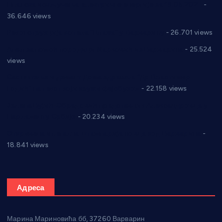
Планска искључења електричне енергије за 19.05.2021.
-
36.646 views
Реконструкција хотела “Плажа” у Варварину
- 26.701 views
Апел за помоћ породици Марковић из Варварина
- 25.524
views
Саопштење и демант Дома здравља “Др Властимир
Годић” на текст који кружи фејсбуком
- 22.158 views
Јелена Вујић-Обрадовић представник Александровца у
Парламенту Србије
- 20.234 views
Откривена илегална штампарија новца код Варварина
-
18.841 views
Адреса
Марина Мариновића бб, 37260 Варварин