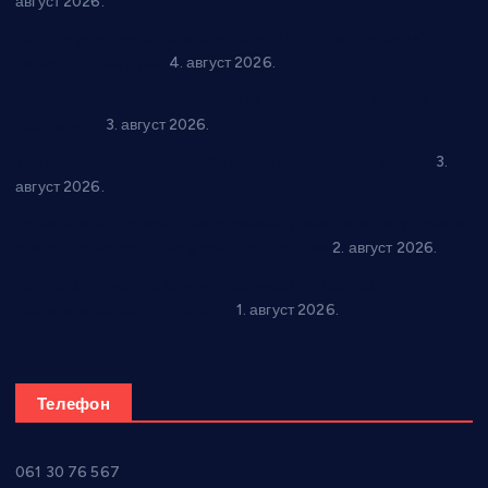
август 2026.
Четири учионице у старом делу ОШ “Јован Курсула”
добијају ново рухо
4. август 2026.
Књижевност, музика, спорт и уметност током августа у
Варварину
3. август 2026.
Трстеничанин освојио јубиларни циклус “Слагалице”
3.
август 2026.
Делегација Крушевца на прослави Дана Липецка у Русији:
Унапређење сарадње у свим областима
2. август 2026.
Напредак дочекује екипу Графичара из Београда:
Чарапани најављују победу
1. август 2026.
Телефон
061 30 76 567