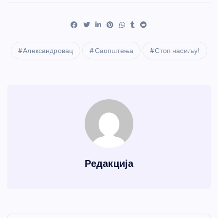
Александровац
Саопштења
Стоп насиљу!
Редакција