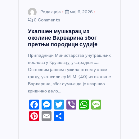
Редакција
мај 6, 2026
0 Comments
Ухапшен мушкарац из
околине Варварина због
претњи породици судије
Припадници Министарства унутрашњих
послова у Крушевцу, у сарадњи са
Основним јавним тужилаштвом у овом
граду, ухапсили су М. М. (40) из околине
Варварина, због сумње да је извршио
кривично дело…
F
M
T
Vi
W
M
a
e
w
b
h
e
Pi
E
S
c
ss
itt
er
at
ss
nt
m
h
e
e
er
s
a
er
ail
ar