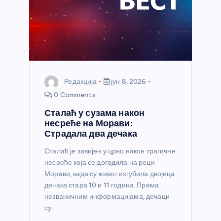
а
н
к
а
Редакција
јун 8, 2026
0 Comments
Сталаћ у сузама након
несреће на Морави:
Страдала два дечака
Сталаћ је завијен у црно након трагичне
несреће која се догодила на реци
Морави, када су живот изгубила двојица
дечака стара 10 и 11 година. Према
незваничним информацијама, дечаци
су…