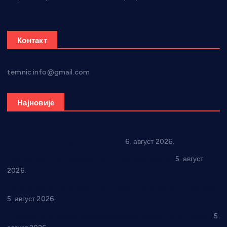
Контакт
temnic.info@gmail.com
Најновије
In memoriam: Тања Вилотијевић
6. август 2026.
Александровац спреман за 61. “Жупску бербу”
5. август
2026.
Нова игралишта стижу у Бошњане, Доњи Катун и Парцане
5. август 2026.
У Ћићевцу одржана Конференција клубова Зоне “Запад”
5.