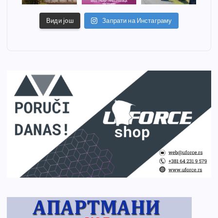
Види још
Запрати на Инстаграму