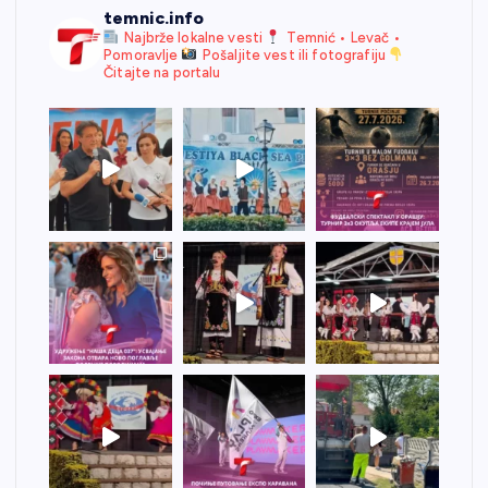
temnic.info
Najbrže lokalne vesti
Temnić • Levač •
Pomoravlje
Pošaljite vest ili fotografiju
Čitajte na portalu