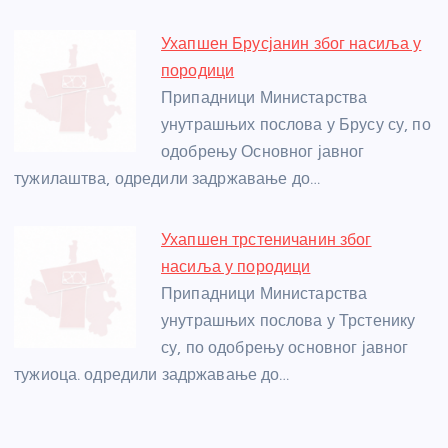
Ухапшен Брусјанин због насиља у
породици
Припадници Министарства
унутрашњих послова у Брусу су, по
одобрењу Основног јавног
тужилаштва, одредили задржавање до…
Ухапшен трстеничанин због
насиља у породици
Припадници Министарства
унутрашњих послова у Трстенику
су, по одобрењу основног јавног
тужиоца. одредили задржавање до…