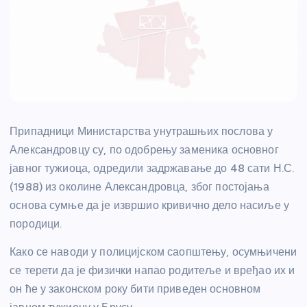
Припадници Министарства унутрашњих послова у
Александровцу су, по одобрењу заменика основног
јавног тужиоца, одредили задржавање до 48 сати Н.С.
(1988) из околине Александровца, због постојања
основа сумње да је извршио кривично дело насиље у
породици.
Како се наводи у полицијском саопштењу, осумњичени
се терети да је физички напао родитеље и вређао их и
он ће у законском року бити приведен основном