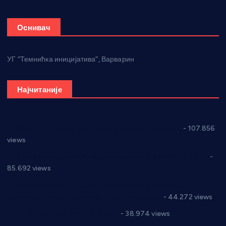
Оснивач
УГ “Темнићка иницијатива”, Варварин
Најчитаније
СНС: Осуда говора мржње и насиља над женама
- 107.856
views
Планска искључења електричне енергије за 27.07.2022.
-
85.692 views
Горан Макрагић директор, Ђорђе Бајић спортски
директор новог прволигаша из Варварина
- 44.272 views
Цене на крушевачким пијацама
- 38.974 views