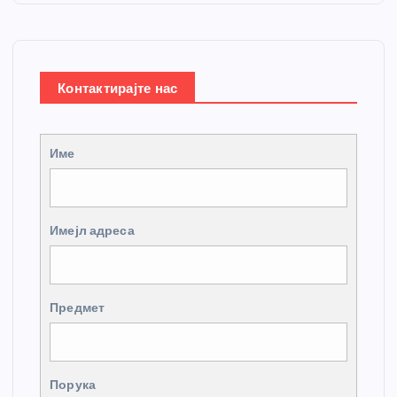
Контактирајте нас
Име
Имејл адреса
Предмет
Порука