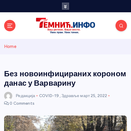
S
k
i
p
t
o
Темнићки
c
Home
o
n
информативн
t
e
Без новоинфицираних короном
и портал
n
данас у Варварину
t
Редакција
COVID-19
,
Здравље
март 25, 2022
0 Comments