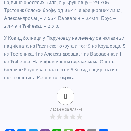
највише оболелих било је у Крушевцу – 29.706.
Трстеник бележи бројку од 9.544 инфицираних лица,
Александровац – 7.557, Варварин – 3.404, Брус –
2.449 и Ћићевац – 2.313.
У Ковид болници у Паруновцу на лечењу се налази 27
пацијената из Расинског округа и то: 19 из Крушевца, 5
из Трстеника, 1 из Александровца, 1 из Варварина и 1
из Ћићевца. На инфективним одељењима Опште
болнице Крушевац налази се 5 Ковид пацијента из
шест општина Расинског округа.
0
Гласање за чланке