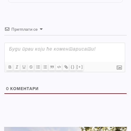
k
Претплати се
{}
[+]
0
КОМЕНТАРИ