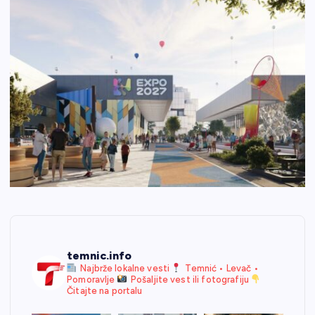
temnic.info
Najbrže lokalne vesti
Temnić • Levač •
Pomoravlje
Pošaljite vest ili fotografiju
Čitajte na portalu