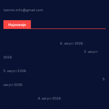
temnic.info@gmail.com
Најновије
In memoriam: Тања Вилотијевић
6. август 2026.
Александровац спреман за 61. “Жупску бербу”
5. август
2026.
Нова игралишта стижу у Бошњане, Доњи Катун и Парцане
5. август 2026.
У Ћићевцу одржана Конференција клубова Зоне “Запад”
5.
август 2026.
Четири учионице у старом делу ОШ “Јован Курсула”
добијају ново рухо
4. август 2026.
Књижевност, музика, спорт и уметност током августа у