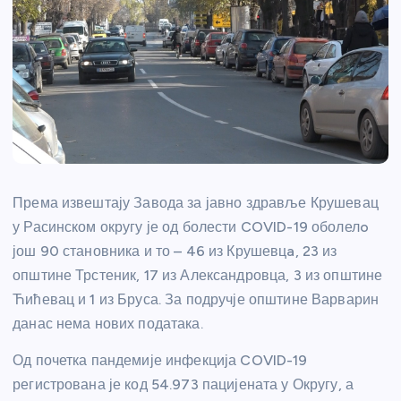
Према извештају Завода за јавно здравље Крушевац
у Расинском округу је од болести COVID-19 оболелo
још 90 становника и то – 46 из Крушевцa, 23 из
општине Трстеник, 17 из Александровца, 3 из општине
Ћићевац и 1 из Бруса. За подручје општине Варварин
данас нема нових података.
Од почетка пандемије инфекција COVID-19
регистрована је код 54.973 пацијената у Округу, а