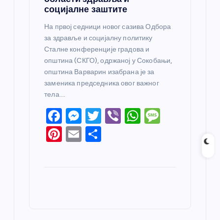
социјалне заштите
На првој седници новог сазива Одбора
за здравље и социјалну политику
Сталне конференције градова и
општина (СКГО), одржаној у Сокобањи,
општина Варварин изабрана је за
заменика председника овог важног
тела.…
F
M
T
Vi
W
M
a
e
w
b
h
e
Pi
E
S
c
ss
itt
er
at
ss
nt
m
h
e
e
er
s
a
er
ail
ar
b
n
A
g
e
e
o
g
p
e
st
o
er
p