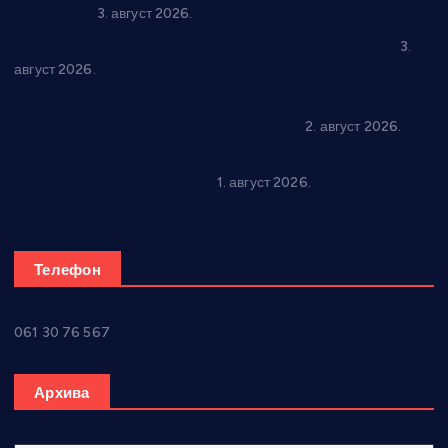
Варварину
3. август 2026.
Трстеничанин освојио јубиларни циклус “Слагалице”
3.
август 2026.
Делегација Крушевца на прослави Дана Липецка у Русији:
Унапређење сарадње у свим областима
2. август 2026.
Напредак дочекује екипу Графичара из Београда:
Чарапани најављују победу
1. август 2026.
Телефон
061 30 76 567
Архива