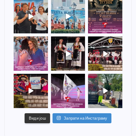
Види још
Запрати на Инстаграму