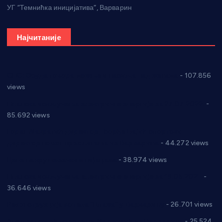
УГ “Темнићка иницијатива”, Варварин
Најчитаније
СНС: Осуда говора мржње и насиља над женама
- 107.856
views
Планска искључења електричне енергије за 27.07.2022.
-
85.692 views
Горан Макрагић директор, Ђорђе Бајић спортски
директор новог прволигаша из Варварина
- 44.272 views
Цене на крушевачким пијацама
- 38.974 views
Планска искључења електричне енергије за 19.05.2021.
-
36.646 views
Реконструкција хотела “Плажа” у Варварину
- 26.701 views
Апел за помоћ породици Марковић из Варварина
- 25.524