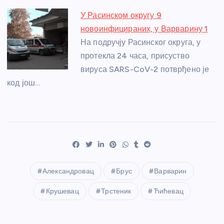
У Расинском округу 9
новоинфицираних, у Варварину 1
На подручју Расинског округа, у
протекла 24 часа, присуство
вируса SARS-CoV-2 потврђено је
код још…
Александровац
Брус
Варварин
Крушевац
Трстеник
Ћићевац