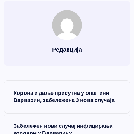
Редакција
К
Корона и даље присутна у општини
р
Варварин, забележена 3 нова случаја
е
Забележен нови случај инфицирања
т
короном у Варварину