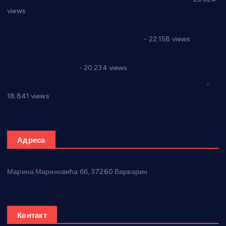
views
Саопштење и демант Дома здравља “Др Властимир
Годић” на текст који кружи фејсбуком
- 22.158 views
Јелена Вујић-Обрадовић представник Александровца у
Парламенту Србије
- 20.234 views
Откривена илегална штампарија новца код Варварина
-
18.841 views
Адреса
Марина Мариновића бб, 37260 Варварин
Контакт