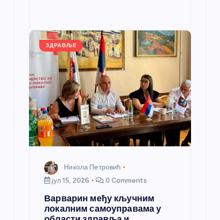
e
e
o
g
p
e
st
o
er
p
k
ЗДРАВЉЕ
Никола Петровић
јул 15, 2026
0 Comments
Варварин међу кључним
локалним самоуправама у
области здравља и