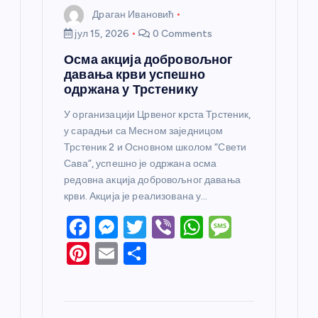
Драган Ивановић
јул 15, 2026
0 Comments
Осма акција добровољног
давања крви успешно
одржана у Трстенику
У организацији Црвеног крста Трстеник,
у сарадњи са Месном заједницом
Трстеник 2 и Основном школом “Свети
Сава”, успешно је одржана осма
редовна акција добровољног давања
крви. Акција је реализована у…
F
M
T
Vi
W
M
a
e
w
b
h
e
Pi
E
S
c
ss
itt
er
at
ss
nt
m
h
e
e
er
s
a
er
ail
ar
b
n
A
g