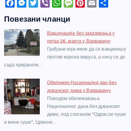
F
M
T
Vi
W
M
Pi
E
S
a
e
w
b
h
e
nt
m
h
Повезани чланци
c
ss
itt
er
at
ss
er
ail
ar
e
e
er
s
a
e
e
Вакцинација без заказивања у
b
n
A
g
st
петак 26. марта у Варварину
o
g
p
e
Грађани који желе да се вакцинишу
o
er
p
против корона вируса, а нису се до
сада пријавили…
k
Обележен Национални дан без
дуванског дима у Варварину
Поводом обележавања
Националног дана без дуванског
дима, под слоганом "Одрасли пуше
и мене гуше", Црвени…