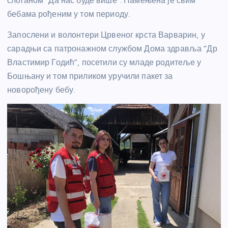
слоганом “Да нас буде више”. Намењена је свим
бебама рођеним у том периоду.
Запослени и волонтери Црвеног крста Варварин, у
сарадњи са патронажном службом Дома здравља “Др
Властимир Годић”, посетили су младе родитеље у
Бошњану и том приликом уручили пакет за
новорођену бебу.