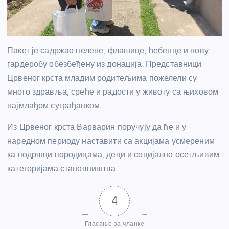
Пакет је садржао пелене, флашице, ћебенце и нову
гардеробу обезбеђену из донација. Представници
Црвеног крста младим родитељима пожелели су
много здравља, среће и радости у животу са њиховом
најмлађом суграђанком.
Из Црвеног крста Варварин поручују да ће и у
наредном периоду наставити са акцијама усмереним
ка подршци породицама, деци и социјално осетљивим
категоријама становништва.
4
Гласање за чланке