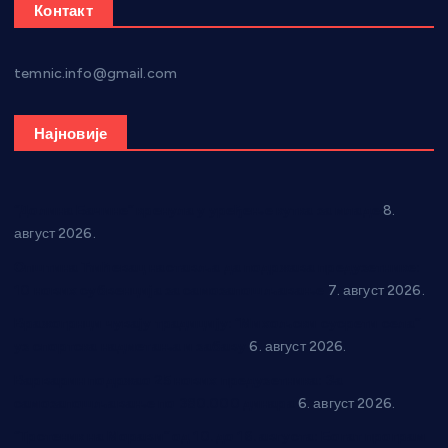
Контакт
temnic.info@gmail.com
Најновије
“Долина Бачине” кренула у уређење кутка за младе
8.
август 2026.
Општина Ћићевац наставља да подржава предузетнике:
10 нових субвенција за самозапошљавање
7. август 2026.
Вражогрнци чувају традицију: “Михољски сусрети села”
уз спортска надметања и забаву
6. август 2026.
Варварин подржао 25 нових предузетника: За
самозапошљавање по 380.000 динара
6. август 2026.
“Трстеник на Морави” од 10. до 16. августа: Богат програм