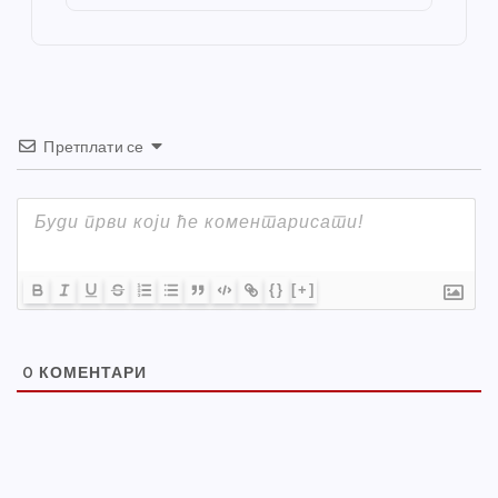
o
er
p
k
Претплати се
{}
[+]
0
КОМЕНТАРИ