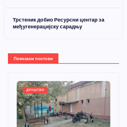
е
т
Трстеник добио Ресурсни центар за
међугенерацијску сарадњу
а
њ
е
Повезани постови
ч
л
ДРУШТВО
а
н