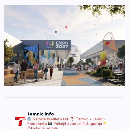
temnic.info
Najbrže lokalne vesti
Temnić • Levač •
Pomoravlje
Pošaljite vest ili fotografiju
Čitajte na portalu