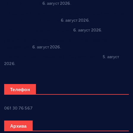
за све генерације
6. август 2026.
“Да се ради и гради по твом”: Трстеник улаже 4 милиона
динара у пројекте грађана
6. август 2026.
In memoriam: Тања Вилотијевић
6. август 2026.
Даница Петровић оживљава лик и дело Десанке
Максимовић
6. август 2026.
Александровац спреман за 61. “Жупску бербу”
5. август
2026.
Телефон
061 30 76 567
Архива