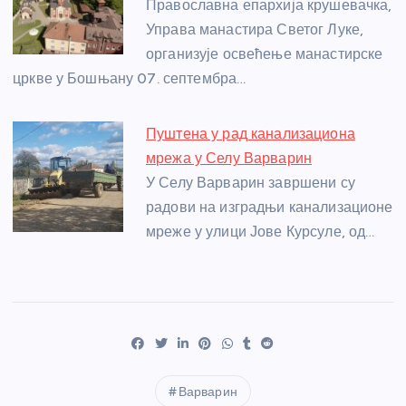
Православна епархија крушевачка,
Управа манастира Светог Луке,
организује освећење манастирске
цркве у Бошњану 07. септембра…
Пуштена у рад канализациона
мрежа у Селу Варварин
У Селу Варварин завршени су
радови на изградњи канализационе
мреже у улици Јове Курсуле, од…
Варварин