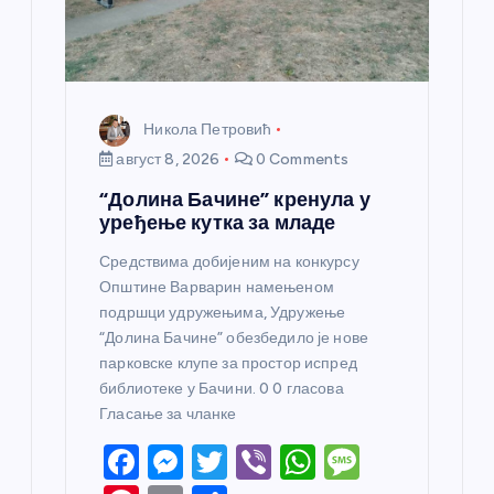
к
а
Никола Петровић
август 8, 2026
0 Comments
“Долина Бачине” кренула у
уређење кутка за младе
Средствима добијеним на конкурсу
Општине Варварин намењеном
подршци удружењима, Удружење
“Долина Бачине” обезбедило је нове
парковске клупе за простор испред
библиотеке у Бачини. 0 0 гласова
Гласање за чланке
F
M
T
Vi
W
M