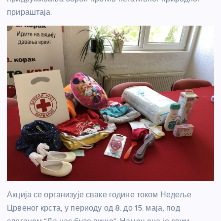
прираштаја.
Акција се организује сваке године током Недеље
Црвеног крста, у периоду од 8. до 15. маја, под