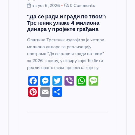
август 6, 2026
0 Comments
“Да се ради и гради по твом”:
Трстеник улаже 4 милиона
динара у пројекте грађана
Општина Трстеник издвојила је четири
милиона динара за реализацију
програма “Да се ради и гради по твом”
за 2026. годину, у оквиру којег ће бити
реализовано осам пројеката које су…
F
M
T
Vi
W
M
a
e
w
b
h
e
Pi
E
S
c
ss
itt
er
at
ss
nt
m
h
e
e
er
s
a
er
ail
ar
b
n
A
g
e
e
o
g
p
e
st