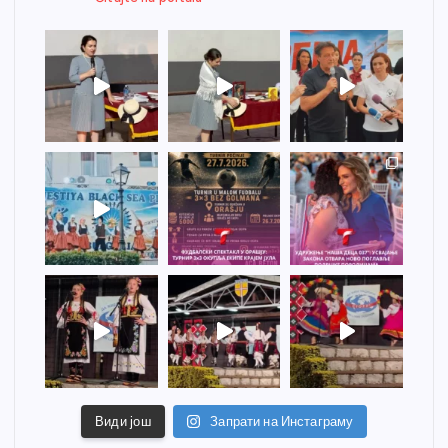
Види још
Запрати на Инстаграму