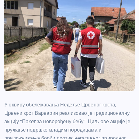
У оквиру обележавања Недеље Црвеног крста,
Црвени крст Варварин реализовао је традиционалну
акцију “Пакет за новорођену бебу”. Циљ ове акције је
пружање подршке младим породицама и
придруживања борби против негативног природног