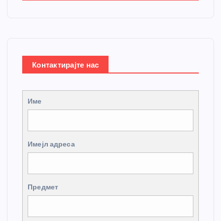
Контактирајте нас
Име
Имејл адреса
Предмет