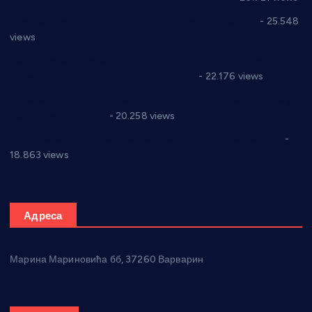
Апел за помоћ породици Марковић из Варварина
- 25.548
views
Саопштење и демант Дома здравља “Др Властимир
Годић” на текст који кружи фејсбуком
- 22.176 views
Јелена Вујић-Обрадовић представник Александровца у
Парламенту Србије
- 20.258 views
Откривена илегална штампарија новца код Варварина
-
18.863 views
Адреса
Марина Мариновића бб, 37260 Варварин