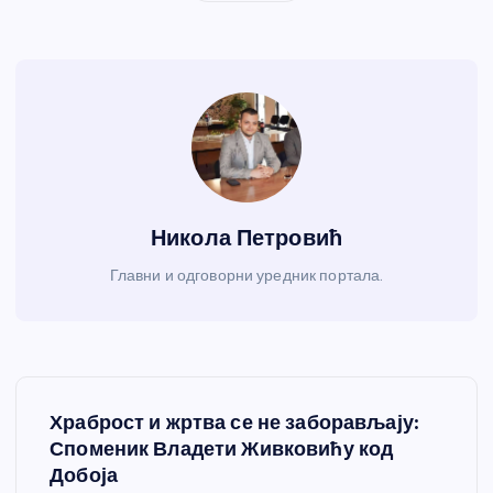
Никола Петровић
Главни и одговорни уредник портала.
К
Храброст и жртва се не заборављају:
р
Споменик Владети Живковићу код
Добоја