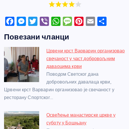
F
M
T
Vi
W
M
Pi
E
S
a
e
w
b
h
e
nt
m
h
Повезани чланци
c
ss
itt
er
at
ss
er
ail
ar
e
e
er
s
a
e
e
Црвени крст Варварин организовао
b
n
A
g
st
свечаност у част добровољним
o
g
p
e
даваоцима крви
o
er
p
Поводом Светског дана
добровољних давалаца крви,
k
Црвени крст Варварин организовао је свечаност у
ресторану Спортског…
Освећење манастирске цркве у
суботу у Бошњану