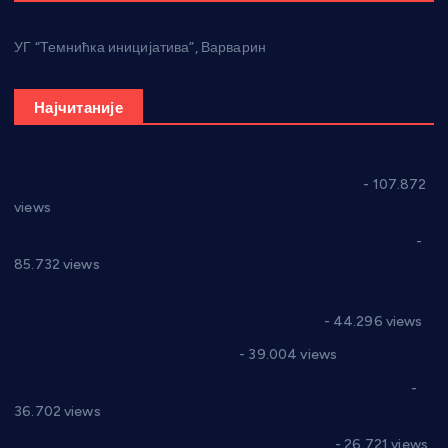
УГ “Темнићка иницијатива”, Варварин
Најчитаније
СНС: Осуда говора мржње и насиља над женама
- 107.872
views
Планска искључења електричне енергије за 27.07.2022.
-
85.732 views
Горан Макрагић директор, Ђорђе Бајић спортски
директор новог прволигаша из Варварина
- 44.296 views
Цене на крушевачким пијацама
- 39.004 views
Планска искључења електричне енергије за 19.05.2021.
-
36.702 views
Реконструкција хотела “Плажа” у Варварину
- 26.721 views