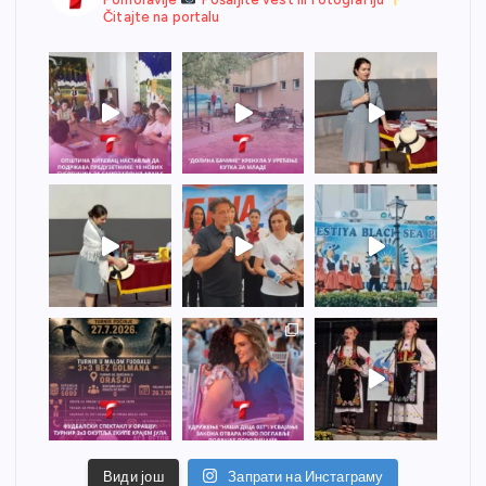
Čitajte na portalu
Види још
Запрати на Инстаграму