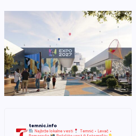
temnic.info
Najbrže lokalne vesti
Temnić • Levač •
Pomoravlje
Pošaljite vest ili fotografiju