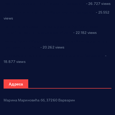
Реконструкција хотела “Плажа” у Варварину
- 26.727 views
Апел за помоћ породици Марковић из Варварина
- 25.552
views
Саопштење и демант Дома здравља “Др Властимир
Годић” на текст који кружи фејсбуком
- 22.182 views
Јелена Вујић-Обрадовић представник Александровца у
Парламенту Србије
- 20.262 views
Откривена илегална штампарија новца код Варварина
-
18.877 views
Адреса
Марина Мариновића бб, 37260 Варварин