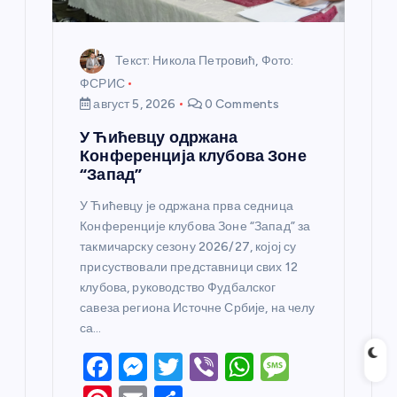
Текст: Никола Петровић, Фото:
ФСРИС
август 5, 2026
0 Comments
У Ћићевцу одржана
Конференција клубова Зоне
“Запад”
У Ћићевцу је одржана прва седница
Конференције клубова Зоне “Запад” за
такмичарску сезону 2026/27, којој су
присуствовали представници свих 12
клубова, руководство Фудбалског
савеза региона Источне Србије, на челу
са…
F
M
T
Vi
W
M
a
e
w
b
h
e