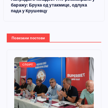
а
баражу: Брука од утакмице, одлука
пада у Крушевцу
њ
е
ч
Повезани постови
л
а
СПОРТ
н
к
а