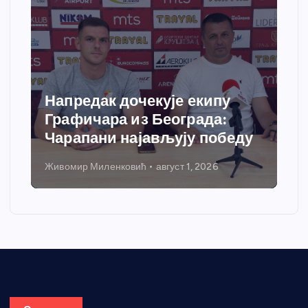
у
Спортски центар “Ћићевац”
:
добија савремени систем
беду
грејања
Никола Петровић
јул 31, 2026