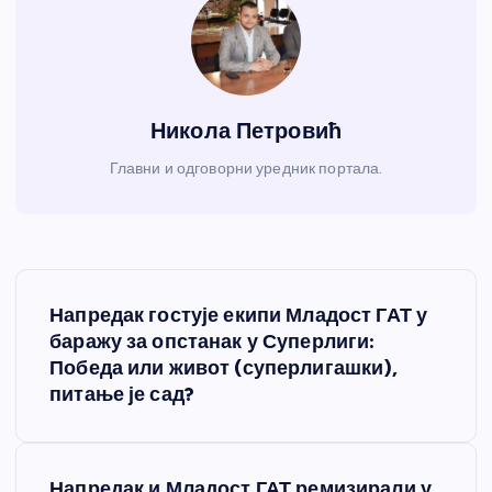
Никола Петровић
Главни и одговорни уредник портала.
К
Напредак гостује екипи Младост ГАТ у
р
баражу за опстанак у Суперлиги:
Победа или живот (суперлигашки),
е
питање је сад?
т
Напредак и Младост ГАТ ремизирали у