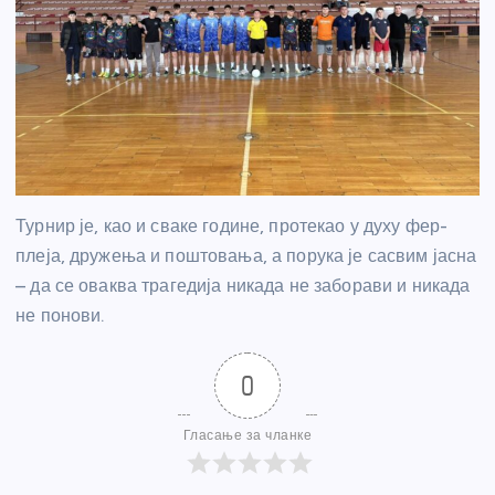
Турнир је, као и сваке године, протекао у духу фер-
плеја, дружења и поштовања, а порука је сасвим јасна
– да се оваква трагедија никада не заборави и никада
не понови.
0
Гласање за чланке