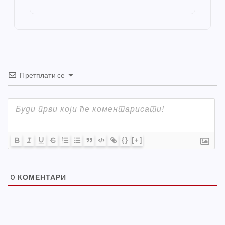
st
o
er
p
k
Претплати се
{}
[+]
0
КОМЕНТАРИ