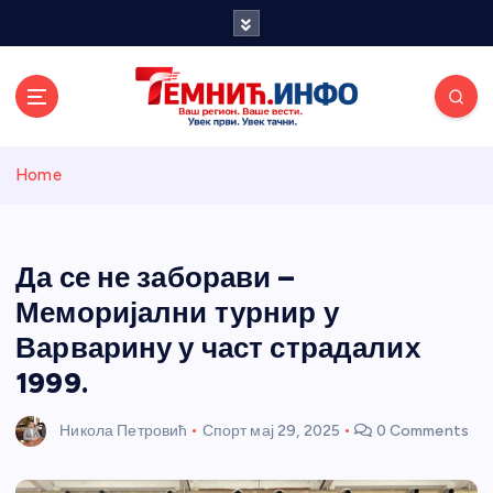
S
k
i
p
t
o
Темнићки
c
Home
o
n
информативн
t
e
Да се не заборави –
и портал
n
Меморијални турнир у
t
Варварину у част страдалих
1999.
Никола Петровић
Спорт
мај 29, 2025
0 Comments