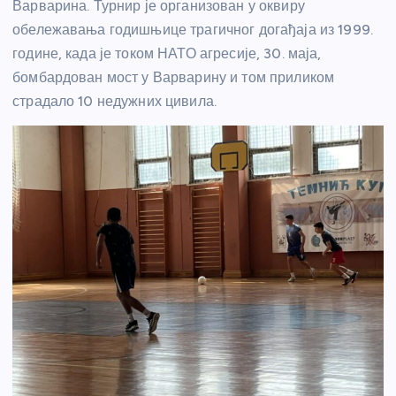
Варварина. Турнир је организован у оквиру
обележавања годишњице трагичног догађаја из 1999.
године, када је током НАТО агресије, 30. маја,
бомбардован мост у Варварину и том приликом
страдало 10 недужних цивила.