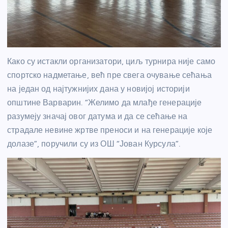
Како су истакли организатори, циљ турнира није само
спортско надметање, већ пре свега очување сећања
на један од најтужнијих дана у новијој историји
општине Варварин. “Желимо да млађе генерације
разумеју значај овог датума и да се сећање на
страдале невине жртве преноси и на генерације које
долазе”, поручили су из ОШ “Јован Курсула”.