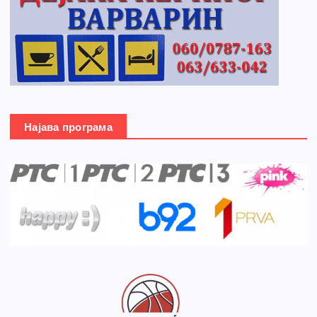
Најава програма