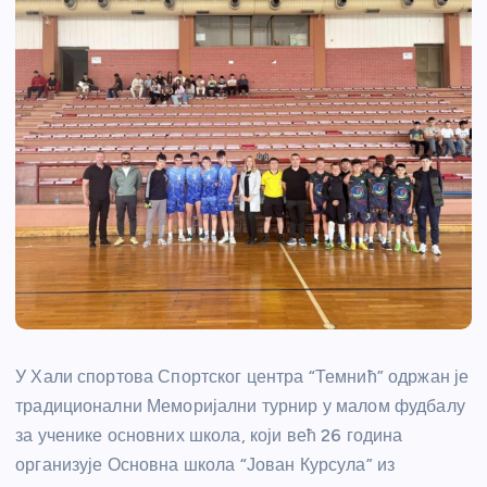
У Хали спортова Спортског центра “Темнић” одржан је
традиционални Меморијални турнир у малом фудбалу
за ученике основних школа, који већ 26 година
организује Основна школа “Јован Курсула” из