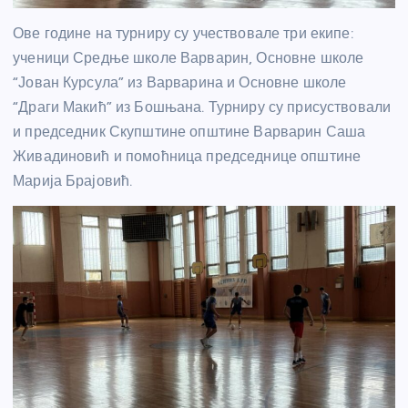
Ове године на турниру су учествовале три екипе:
ученици Средње школе Варварин, Основне школе
“Јован Курсула” из Варварина и Основне школе
“Драги Макић” из Бошњана. Турниру су присуствовали
и председник Скупштине општине Варварин Саша
Живадиновић и помоћница председнице општине
Марија Брајовић.