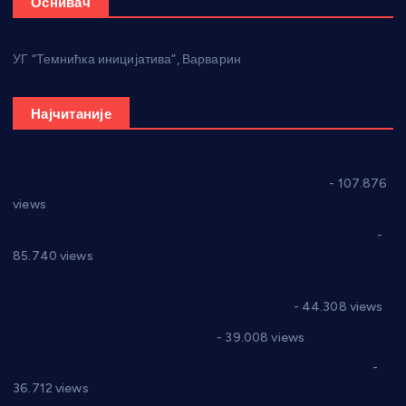
Оснивач
УГ “Темнићка иницијатива”, Варварин
Најчитаније
СНС: Осуда говора мржње и насиља над женама
- 107.876
views
Планска искључења електричне енергије за 27.07.2022.
-
85.740 views
Горан Макрагић директор, Ђорђе Бајић спортски
директор новог прволигаша из Варварина
- 44.308 views
Цене на крушевачким пијацама
- 39.008 views
Планска искључења електричне енергије за 19.05.2021.
-
36.712 views