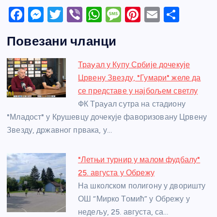
F
M
T
Vi
W
M
Pi
E
S
a
e
w
b
h
e
nt
m
h
Повезани чланци
c
ss
itt
er
at
ss
er
ail
ar
e
e
er
s
a
e
e
Траyал у Купу Србије дочекује
b
n
A
g
st
Црвену Звезду, "Гумари" желе да
o
g
p
e
се представе у најбољем светлу
o
er
p
ФК Траyал сутра на стадиону
"Младост" у Крушевцу дочекује фаворизовану Црвену
k
Звезду, државног првака, у…
"Летњи турнир у малом фудбалу"
25. августа у Обрежу
На школском полигону у дворишту
ОШ “Мирко Томић” у Обрежу у
недељу, 25. августа, са…