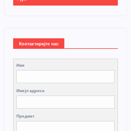
Контактирајте нас
Име
Имејл адреса
Предмет