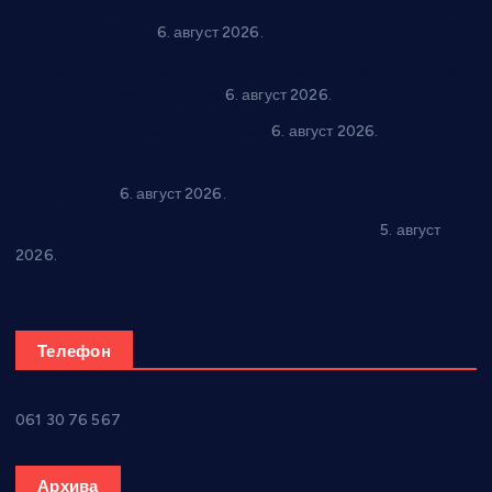
“Трстеник на Морави” од 10. до 16. августа: Богат програм
за све генерације
6. август 2026.
“Да се ради и гради по твом”: Трстеник улаже 4 милиона
динара у пројекте грађана
6. август 2026.
In memoriam: Тања Вилотијевић
6. август 2026.
Даница Петровић оживљава лик и дело Десанке
Максимовић
6. август 2026.
Александровац спреман за 61. “Жупску бербу”
5. август
2026.
Телефон
061 30 76 567
Архива