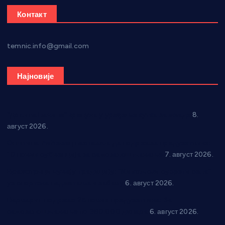
Контакт
temnic.info@gmail.com
Најновије
“Долина Бачине” кренула у уређење кутка за младе
8.
август 2026.
Општина Ћићевац наставља да подржава предузетнике:
10 нових субвенција за самозапошљавање
7. август 2026.
Вражогрнци чувају традицију: “Михољски сусрети села”
уз спортска надметања и забаву
6. август 2026.
Варварин подржао 25 нових предузетника: За
самозапошљавање по 380.000 динара
6. август 2026.