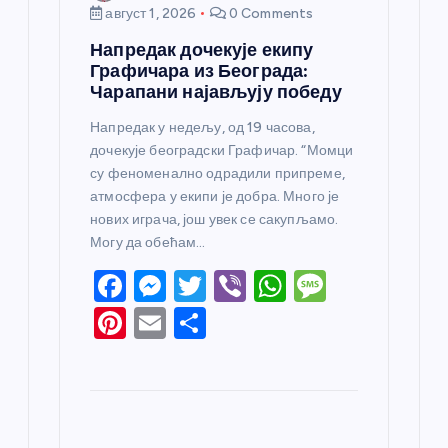
август 1, 2026
0 Comments
Напредак дочекује екипу
Графичара из Београда:
Чарапани најављују победу
Напредак у недељу, од 19 часова,
дочекује београдски Графичар. “Момци
су феноменално одрадили припреме,
атмосфера у екипи је добра. Много је
нових играча, још увек се сакупљамо.
Могу да обећам…
F
M
T
Vi
W
M
a
e
w
b
h
e
Pi
E
S
c
ss
itt
er
at
ss
nt
m
h
e
e
er
s
a
er
ail
ar
b
n
A
g
e
e
o
g
p
e