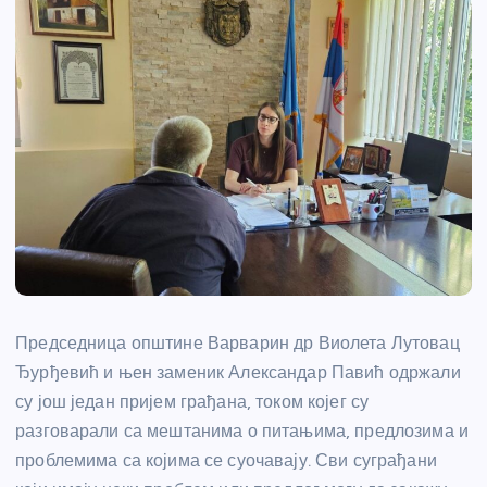
Председница општине Варварин др Виолета Лутовац
Ђурђевић и њен заменик Александар Павић одржали
су још један пријем грађана, током којег су
разговарали са мештанима о питањима, предлозима и
проблемима са којима се суочавају. Сви суграђани