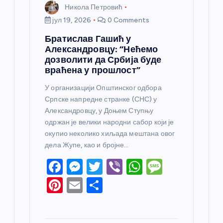
Никола Петровић
јул 19, 2026
0 Comments
Братислав Гашић у
Александровцу: “Нећемо
дозволити да Србија буде
враћена у прошлост”
У организацији Општинског одбора
Српске напредне странке (СНС) у
Александровцу, у Доњем Ступњу
одржан је велики народни сабор који је
окупио неколико хиљада мештана овог
дела Жупе, као и бројне…
F
M
T
Vi
W
M
a
e
w
b
h
e
Pi
E
S
c
ss
itt
er
at
ss
nt
m
h
e
e
er
s
a
er
ail
ar