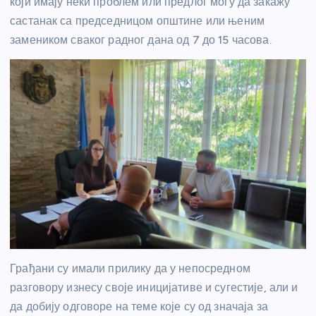
који имају неки проблем или предлог могу да закажу
састанак са председницом општине или њеним
замеником сваког радног дана од 7 до 15 часова.
Грађани су имали прилику да у непосредном
разговору изнесу своје иницијативе и сугестије, али и
да добију одговоре на теме које су од значаја за