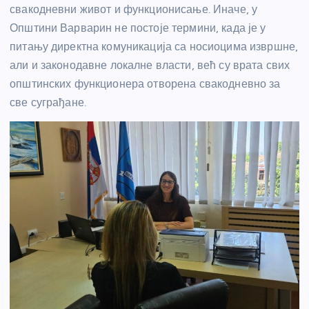
свакодневни живот и функционисање. Иначе, у
Општини Варварин не постоје термини, када је у
питању директна комуникација са носиоцима извршне,
али и законодавне локалне власти, већ су врата свих
општинских функционера отворена свакодневно за
све суграђане.