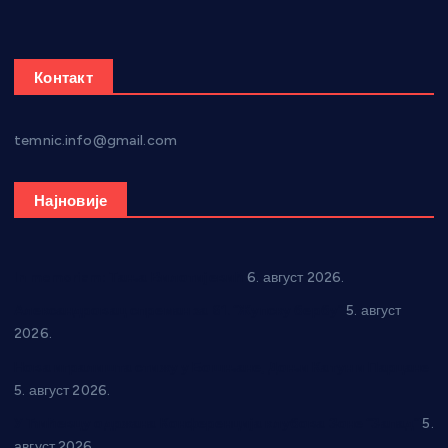
Контакт
temnic.info@gmail.com
Најновије
In memoriam: Тања Вилотијевић
6. август 2026.
Александровац спреман за 61. “Жупску бербу”
5. август
2026.
Нова игралишта стижу у Бошњане, Доњи Катун и Парцане
5. август 2026.
У Ћићевцу одржана Конференција клубова Зоне “Запад”
5.
август 2026.