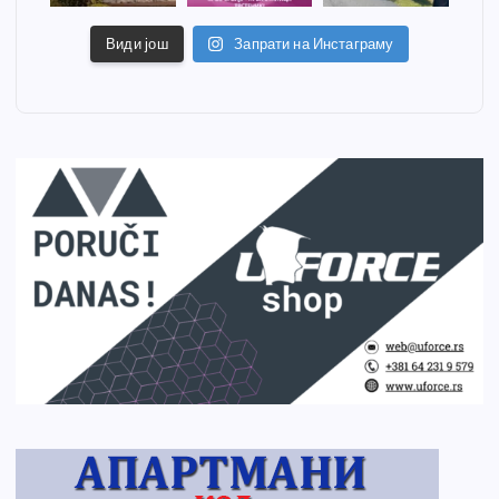
Види још
Запрати на Инстаграму