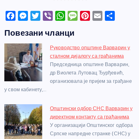
F
M
T
Vi
W
M
Pi
E
S
a
e
w
b
h
e
nt
m
h
Повезани чланци
c
ss
itt
er
at
ss
er
ail
ar
e
e
er
s
a
e
e
Руководство општине Варварин у
b
n
A
g
st
сталном дијалогу са грађанима
o
g
p
e
Председница општине Варварин,
o
er
p
др Виолета Лутовац Ђурђевић,
организовала је пријем за грађане
k
у свом кабинету,…
Општински одбор СНС Варварин у
директном контакту са грађанима
У организацији Општинског одбора
Српске напредне странке (СНС) у