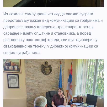
Из локалне самоуправе истичу да овакви сусрети
представљају важан вид комуникације са грађанима и
доприносе јачању поверења, транспарентности и
сарадње између општине и становника, а поред
разговора у општинској згради, сви функционери су
свакодневно на терену, у директној комуникацији са
својим суграђанима.