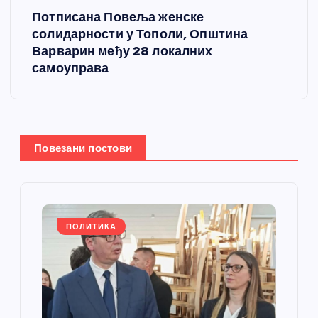
Потписана Повеља женске
т
солидарности у Тополи, Општина
Варварин међу 28 локалних
а
самоуправа
њ
е
Повезани постови
ч
л
а
ПОЛИТИКА
н
к