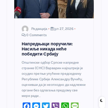
а
Редакција
јул 27, 2026
0 Comments
Напредњаци поручили:
Насиље никада неће
победити Србију
Општински одбор Српске напредне
странке (СНС) Варварин најоштрије је
осудио претње упућене председнику
Републике Србије Александру Вучићу,
оценивши да је неопходно да надлежни
органи без одлагања предузму све
мере ради…
F
M
T
Vi
W
M