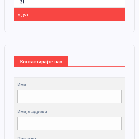
31
« јул
Контактирајте нас
Име
Имејл адреса
Предмет