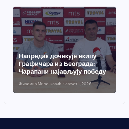
Спортски центар “Ћићевац”
добија савремени систем
грејања
Никола Петровић
јул 31, 2026