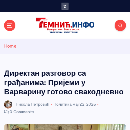
S
k
i
p
t
o
Темнићки
c
Home
o
n
информативн
t
e
Директан разговор са
и портал
n
грађанима: Пријеми у
t
Варварину готово свакодневно
Никола Петровић
Политика
мај 22, 2026
0 Comments