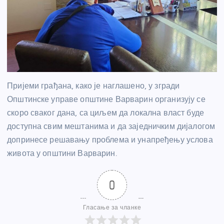
Пријеми грађана, како је наглашено, у згради
Општинске управе општине Варварин организују се
скоро сваког дана, са циљем да локална власт буде
доступна свим мештанима и да заједничким дијалогом
допринесе решавању проблема и унапређењу услова
живота у општини Варварин.
0
Гласање за чланке