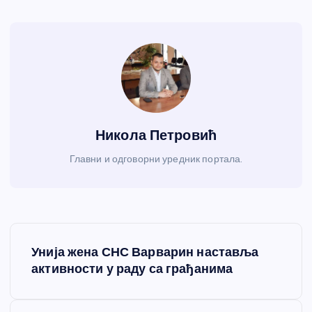
Никола Петровић
Главни и одговорни уредник портала.
К
Унија жена СНС Варварин наставља
р
активности у раду са грађанима
е