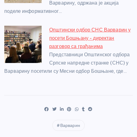
Варварину, одржана је акција
поделе информативног…
Општински одбор СНС Варварин у
посети Бошњану - директан
разговор са грађанима
Представници Општинског одбора
Српске напредне странке (СНС) у
Варварину посетили су Месни одбор Бошњане, где…
Варварин