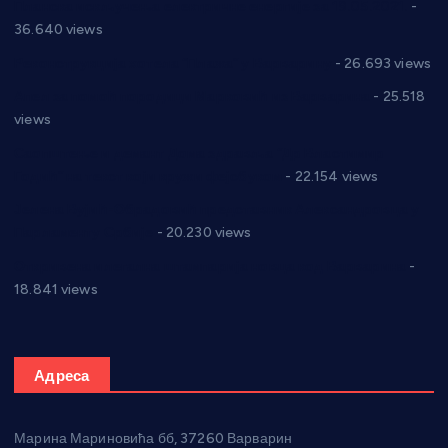
Планска искључења електричне енергије за 19.05.2021.
-
36.640 views
Реконструкција хотела “Плажа” у Варварину
- 26.693 views
Апел за помоћ породици Марковић из Варварина
- 25.518
views
Саопштење и демант Дома здравља “Др Властимир
Годић” на текст који кружи фејсбуком
- 22.154 views
Јелена Вујић-Обрадовић представник Александровца у
Парламенту Србије
- 20.230 views
Откривена илегална штампарија новца код Варварина
-
18.841 views
Адреса
Марина Мариновића бб, 37260 Варварин