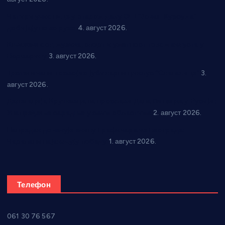
Четири учионице у старом делу ОШ “Јован Курсула”
добијају ново рухо
4. август 2026.
Књижевност, музика, спорт и уметност током августа у
Варварину
3. август 2026.
Трстеничанин освојио јубиларни циклус “Слагалице”
3.
август 2026.
Делегација Крушевца на прослави Дана Липецка у Русији:
Унапређење сарадње у свим областима
2. август 2026.
Напредак дочекује екипу Графичара из Београда:
Чарапани најављују победу
1. август 2026.
Телефон
061 30 76 567