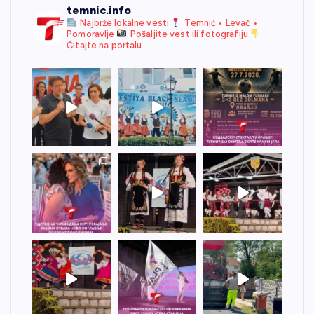
temnic.info
Najbrže lokalne vesti
Temnić • Levač •
Pomoravlje
Pošaljite vest ili fotografiju
Čitajte na portalu