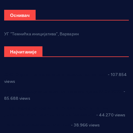
Оснивач
УГ “Темнићка иницијатива”, Варварин
Најчитаније
СНС: Осуда говора мржње и насиља над женама
- 107.854
views
Планска искључења електричне енергије за 27.07.2022.
-
85.688 views
Горан Макрагић директор, Ђорђе Бајић спортски
директор новог прволигаша из Варварина
- 44.270 views
Цене на крушевачким пијацама
- 38.966 views