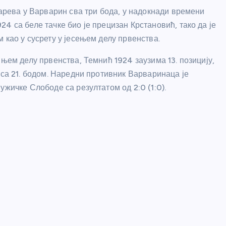
ларева у Варварин сва три бода, у надокнади времени
4 са беле тачке био је прецизан Крстановић, тако да је
 као у сусрету у јесењем делу првенства.
шњем делу првенства, Темнић 1924 заузима 13. позицију,
 са 21. бодом. Наредни противник Варваринаца је
ужичке Слободе са резултатом од 2:0 (1:0).