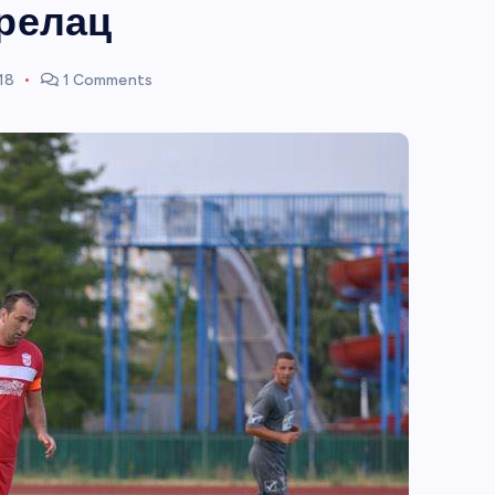
релац
18
1 Comments