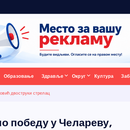
5
н
ативни портал
Образовање
Здравље
Округ
Култура
Заб
ловић двоструки стрелац
о победу у Челареву,