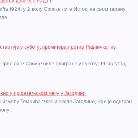
едељу дочекује Радан
ћа 1924, у 2. колу Српске лиге Исток, на свом терену
аве…
стартује у суботу, премијера против Радничког из
 Прве лиге Србије биће одигране у суботу, 19. августа,
…
вио у пријатељском мечу у Јагодини
 између Темнића 1924 и екипе Јагодине, који је одигран
диону…