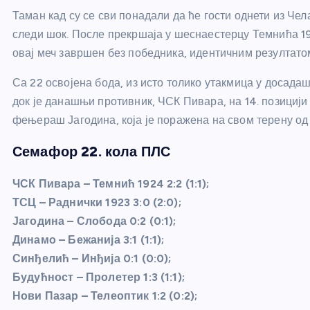
Таман кад су се сви понадали да ће гости однети из Че
следи шок. После прекршаја у шеснаестерцу Темнића 192
овај меч завршен без победника, идентичним резултатом
Са 22 освојена бода, из исто толико утакмица у досада
док је данашњи противник, ЧСК Пивара, на 14. позицији
фењераш Јагодина, која је поражена на свом терену од 
Семафор 22. кола ПЛС
ЧСК Пивара – Темнић 1924 2:2 (1:1);
ТСЦ – Раднички 1923 3:0 (2:0);
Јагодина – Слобода 0:2 (0:1);
Динамо – Бежанија 3:1 (1:1);
Синђелић – Инђија 0:1 (0:0);
Будућност – Пролетер 1:3 (1:1);
Нови Пазар – Телеоптик 1:2 (0:2);