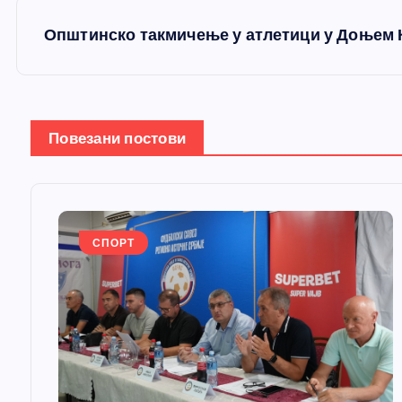
е
Општинско такмичење у атлетици у Доњем 
т
а
Повезани постови
њ
е
СПОРТ
ч
л
а