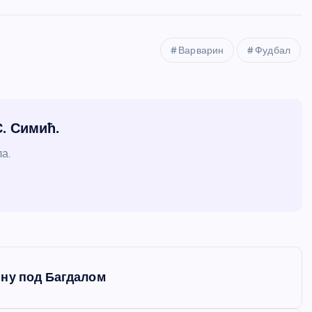
Варварин
Фудбал
С. Симић.
а.
ину под Багдалом