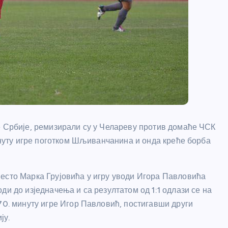
е Србије, ремизирали су у Челареву против домаће ЧСК
минуту игре поготком Шљиванчанина и онда креће борба
есто Марка Грујовића у игру уводи Игора Павловића
ди до изједначења и са резултатом од 1:1 одлази се на
70. минуту игре Игор Павловић, постигавши други
ју.