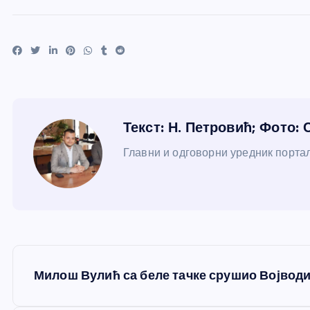
Текст: Н. Петровић; Фото: 
Главни и одговорни уредник портал
К
Милош Вулић са беле тачке срушио Војвод
р