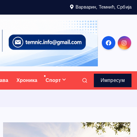
Варварин, Темнић, Србија
ава
Хроника
Спорт
Импресум