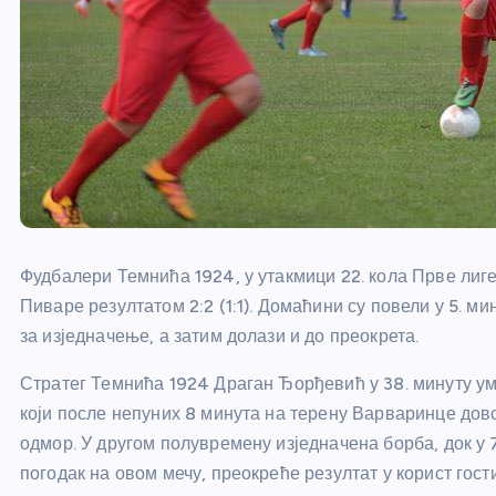
Фудбалери Темнића 1924, у утакмици 22. кола Прве лиг
Пиваре резултатом 2:2 (1:1). Домаћини су повели у 5. 
за изједначење, а затим долази и до преокрета.
Стратег Темнића 1924 Драган Ђорђевић у 38. минуту ум
који после непуних 8 минута на терену Варваринце дово
одмор. У другом полувремену изједначена борба, док у 
погодак на овом мечу, преокреће резултат у корист гости