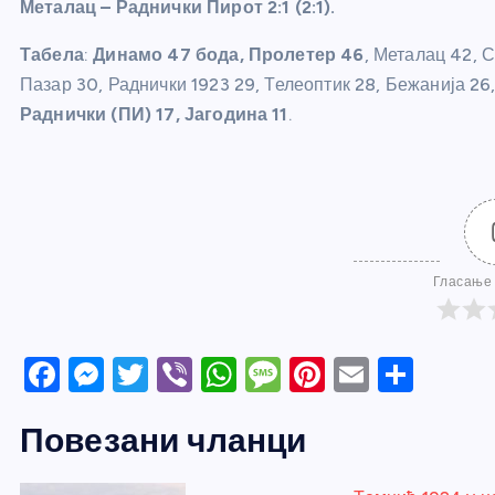
Металац – Раднички Пирот 2:1 (2:1).
Табела
:
Динамо 47 бода, Пролетер 46
, Металац 42, 
Пазар 30, Раднички 1923 29, Телеоптик 28, Бежанија 26
Раднички (ПИ) 17, Јагодина 11
.
Гласање 
F
M
T
Vi
W
M
Pi
E
S
a
e
w
b
h
e
nt
m
h
Повезани чланци
c
ss
itt
er
at
ss
er
ail
ar
e
e
er
s
a
e
e