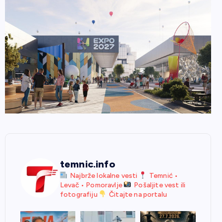
temnic.info
Najbrže lokalne vesti
Temnić •
Levač • Pomoravlje
Pošaljite vest ili
fotografiju
Čitajte na portalu