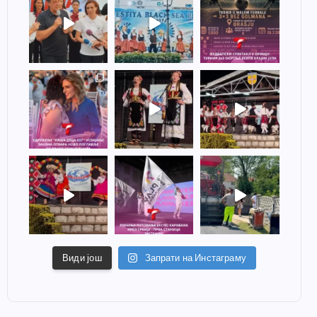
Види још
Запрати на Инстаграму