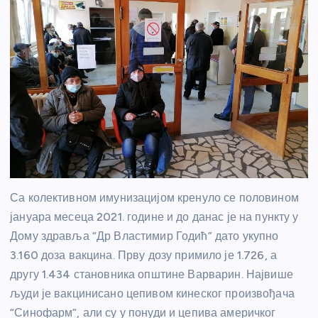
Са колективном имунизацијом кренуло се половином
јануара месеца 2021. године и до данас је на пункту у
Дому здравља “Др Властимир Годић” дато укупно
3.160 доза вакцина. Прву дозу примило је 1.726, а
другу 1.434 становника општине Варварин. Највише
људи је вакцинисано цепивом кинеског произвођача
“Синофарм”, али су у понуди и цепива америчког