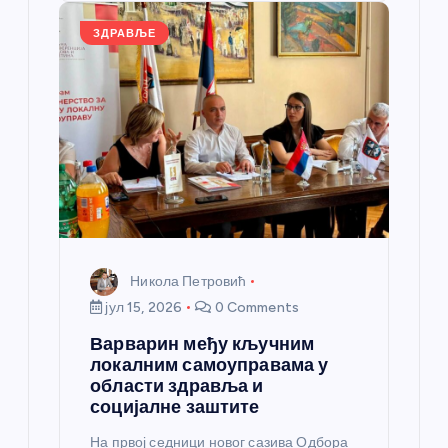
o
er
p
k
ЗДРАВЉЕ
Никола Петровић
јул 15, 2026
0 Comments
Варварин међу кључним
локалним самоуправама у
области здравља и
социјалне заштите
На првој седници новог сазива Одбора