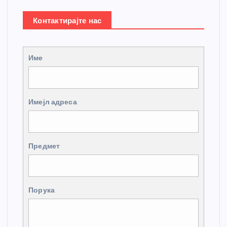
Контактирајте нас
Име
Имејл адреса
Предмет
Порука