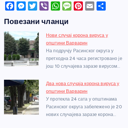
F
M
T
Vi
W
M
Pi
E
S
a
e
w
b
h
e
nt
m
h
Повезани чланци
c
ss
itt
er
at
ss
er
ail
ar
e
e
er
s
a
e
e
Нови случај корона вируса у
b
n
A
g
st
општини Варварин
o
g
p
e
На подручју Расинског округа у
o
er
p
претходна 24 часа регистровано је
још 10 случајева заразе вирусом…
k
Два нова случаја корона вируса у
општини Варварин
У протекла 24 сата у општинама
Расинског округа забележено је 20
нових случајева заразе корона…