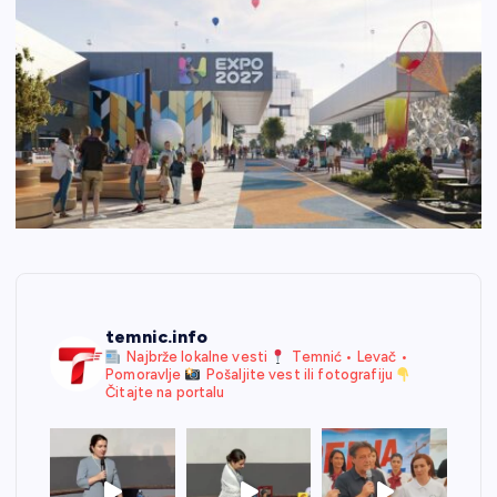
temnic.info
Najbrže lokalne vesti
Temnić • Levač •
Pomoravlje
Pošaljite vest ili fotografiju
Čitajte na portalu