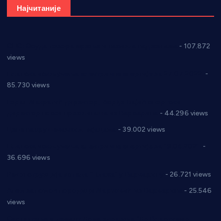
Најчитаније
СНС: Осуда говора мржње и насиља над женама
- 107.872
views
Планска искључења електричне енергије за 27.07.2022.
-
85.730 views
Горан Макрагић директор, Ђорђе Бајић спортски
директор новог прволигаша из Варварина
- 44.296 views
Цене на крушевачким пијацама
- 39.002 views
Планска искључења електричне енергије за 19.05.2021.
-
36.696 views
Реконструкција хотела “Плажа” у Варварину
- 26.721 views
Апел за помоћ породици Марковић из Варварина
- 25.546
views
Саопштење и демант Дома здравља “Др Властимир