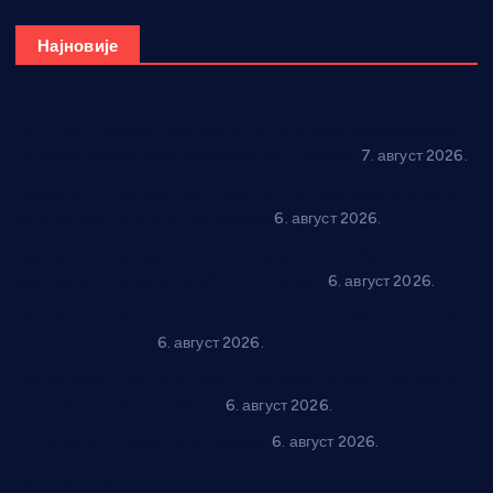
Најновије
Општина Ћићевац наставља да подржава предузетнике:
10 нових субвенција за самозапошљавање
7. август 2026.
Вражогрнци чувају традицију: “Михољски сусрети села”
уз спортска надметања и забаву
6. август 2026.
Варварин подржао 25 нових предузетника: За
самозапошљавање по 380.000 динара
6. август 2026.
“Трстеник на Морави” од 10. до 16. августа: Богат програм
за све генерације
6. август 2026.
“Да се ради и гради по твом”: Трстеник улаже 4 милиона
динара у пројекте грађана
6. август 2026.
In memoriam: Тања Вилотијевић
6. август 2026.
Даница Петровић оживљава лик и дело Десанке