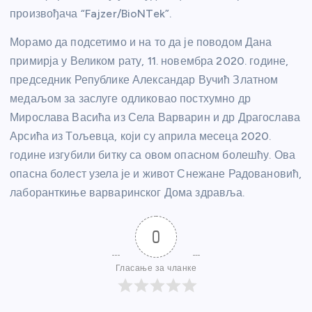
произвођача “Fajzer/BioNTek”.
Морамо да подсетимо и на то да је поводом Дана
примирја у Великом рату, 11. новембра 2020. године,
председник Републике Александар Вучић Златном
медаљом за заслуге одликовао постхумно др
Мирослава Васића из Села Варварин и др Драгослава
Арсића из Тољевца, који су априла месеца 2020.
године изгубили битку са овом опасном болешћу. Ова
опасна болест узела је и живот Снежане Радовановић,
лаборанткиње варваринског Дома здравља.
0
Гласање за чланке