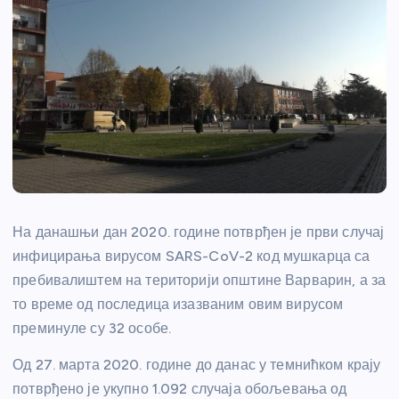
На данашњи дан 2020. године потврђен је први случај
инфицирања вирусом SARS-CoV-2 код мушкарца са
пребивалиштем на територији општине Варварин, а за
то време од последица изазваним овим вирусом
преминуле су 32 особе.
Од 27. марта 2020. године до данас у темнићком крају
потврђено је укупно 1.092 случаја обољевања од