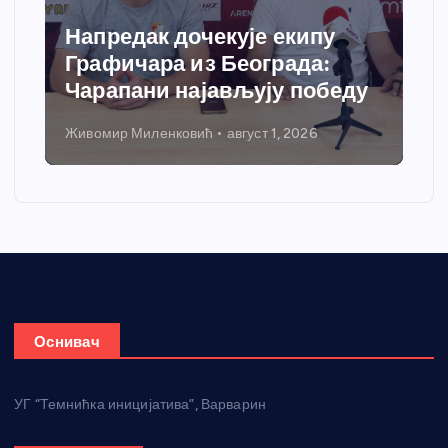
 дочекује екипу
Спортски цент
а из Београда:
добија саврем
 најављују победу
грејања
нковић
август 1, 2026
Никола Петровић
јул 31
Оснивач
УГ “Темнићка иницијатива”, Варварин