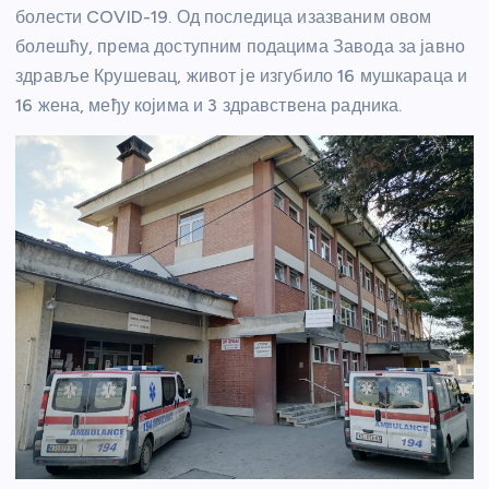
болести COVID-19. Од последица изазваним овом
болешћу, према доступним подацима Завода за јавно
здравље Крушевац, живот је изгубило 16 мушкараца и
16 жена, међу којима и 3 здравствена радника.