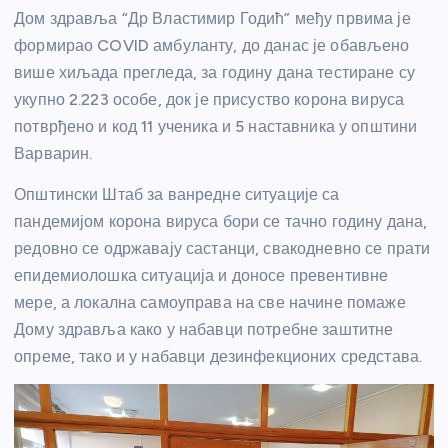
Дом здравља “Др Властимир Годић” међу првима је
формирао COVID амбуланту, до данас је обављено
више хиљада прегледа, за годину дана тестиране су
укупно 2.223 особе, док је присуство корона вируса
потврђено и код 11 ученика и 5 наставника у општини
Варварин.
Општински Штаб за ванредне ситуације са
пандемијом корона вируса бори се тачно годину дана,
редовно се одржавају састанци, свакодневно се прати
епидемиолошка ситуација и доносе превентивне
мере, а локална самоуправа на све начине помаже
Дому здравља како у набавци потребне заштитне
опреме, тако и у набавци дезинфекционих средстава.