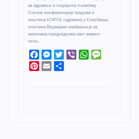
за здравље и социјалну политику
Сталне конференције градова и
општина (СКГО), одржаној у Сокобањи,
општина Варварин изабрана је за
заменика председника овог важног
тела.…
F
M
T
Vi
W
M
a
e
w
b
h
e
Pi
E
S
c
ss
itt
er
at
ss
nt
m
h
e
e
er
s
a
er
ail
ar
b
n
A
g
e
e
o
g
p
e
st
o
er
p
k