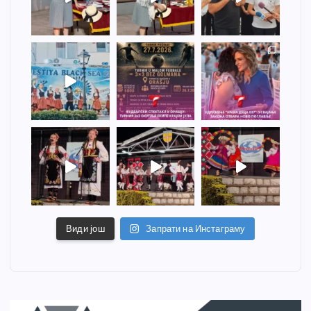
Види још
Запрати на Инстаграму