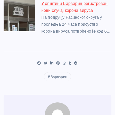
У општини Варварин регистрован
нови случај корона вируса
На подручју Расинског округа у
последња 24 часа присуство
корона вируса потврђено је код 6…
Варварин