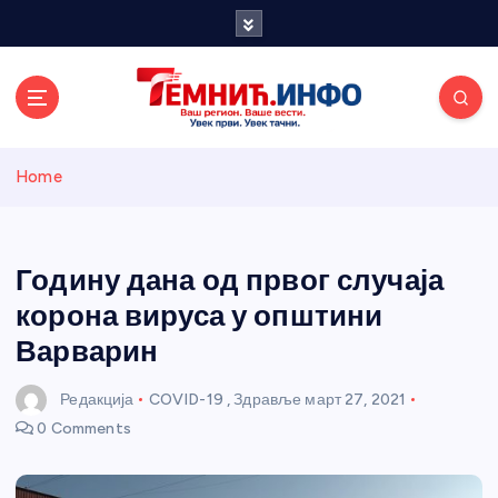
S
k
i
p
t
o
Темнићки
c
Home
o
n
информативн
t
e
Годину дана од првог случаја
и портал
n
корона вируса у општини
t
Варварин
Редакција
COVID-19
,
Здравље
март 27, 2021
0 Comments