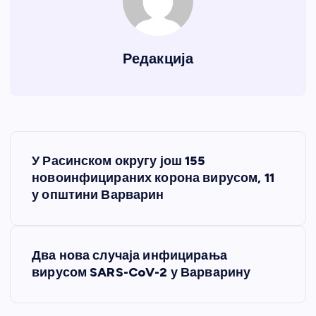
Редакција
К
У Расинском округу још 155
р
новоинфицираних корона вирусом, 11
у општини Варварин
е
т
Два нова случаја инфицирања
вирусом SARS-CoV-2 у Варварину
а