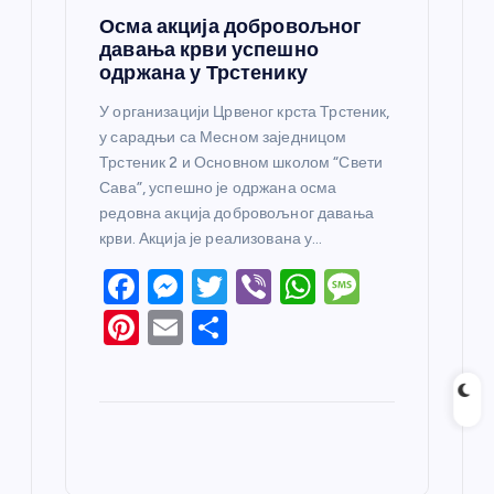
Осма акција добровољног
давања крви успешно
одржана у Трстенику
У организацији Црвеног крста Трстеник,
у сарадњи са Месном заједницом
Трстеник 2 и Основном школом “Свети
Сава”, успешно је одржана осма
редовна акција добровољног давања
крви. Акција је реализована у…
F
M
T
Vi
W
M
a
e
w
b
h
e
Pi
E
S
c
ss
itt
er
at
ss
nt
m
h
e
e
er
s
a
er
ail
ar
b
n
A
g
e
e
o
g
p
e
st