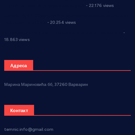
Годић” на текст који кружи фејсбуком
- 22.176 views
Јелена Вујић-Обрадовић представник Александровца у
Парламенту Србије
- 20.254 views
Откривена илегална штампарија новца код Варварина
-
18.863 views
Адреса
Марина Мариновића бб, 37260 Варварин
Контакт
temnic.info@gmail.com