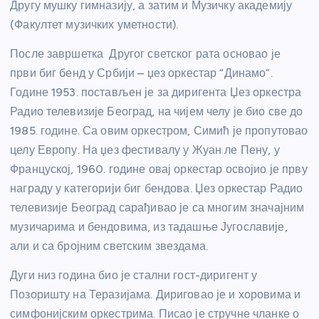
Другу мушку гимназију, а затим и Музичку академију
(Факултет музичких уметности).
После завршетка Другог светског рата основао је
први биг бенд у Србији – џез оркестар “Динамо”.
Године 1953. постављен је за диригента Џез оркестра
Радио телевизије Београд, на чијем челу је био све до
1985. године. Са овим оркестром, Симић је пропутовао
целу Европу. На џез фестивалу у Жуан ле Пену, у
Француској, 1960. године овај оркестар освојио је прву
награду у категорији биг бендова. Џез оркестар Радио
телевизије Београд сарађивао је са многим значајним
музичарима и бендовима, из тадашње Југославије,
али и са бројним светским звездама.
Дуги низ година био је стални гост-диригент у
Позоришту на Теразијама. Дириговао је и хоровима и
симфонијским оркестрима. Писао је стручне чланке о