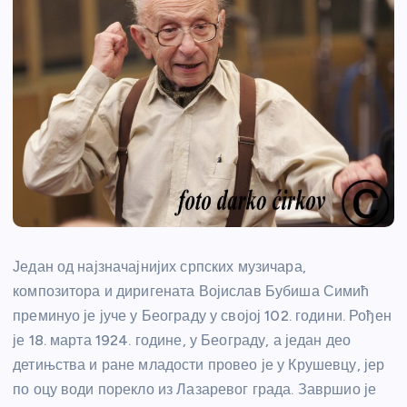
Један од најзначајнијих српских музичара,
композитора и диригената Војислав Бубиша Симић
преминуо је јуче у Београду у својој 102. години. Рођен
је 18. марта 1924. године, у Београду, а један део
детињства и ране младости провео је у Крушевцу, јер
по оцу води порекло из Лазаревог града. Завршио је