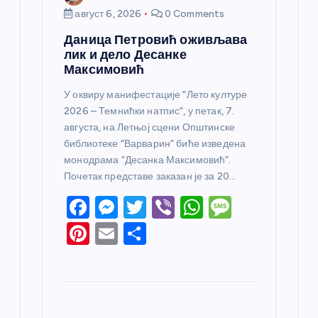
август 6, 2026
0 Comments
Даница Петровић оживљава
лик и дело Десанке
Максимовић
У оквиру манифестације “Лето културе
2026 – Темнићки натпис”, у петак, 7.
августа, на Летњој сцени Општинске
библиотеке “Варварин” биће изведена
монодрама “Десанка Максимовић”.
Почетак представе заказан је за 20…
F
M
T
Vi
W
M
a
e
w
b
h
e
Pi
E
S
c
ss
itt
er
at
ss
nt
m
h
e
e
er
s
a
er
ail
ar
b
n
A
g
e
e