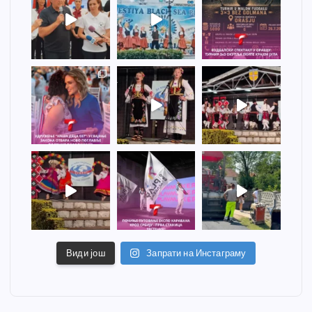
Види још
Запрати на Инстаграму