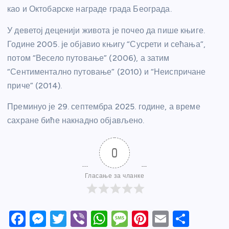
као и Октобарске награде града Београда.
У деветој деценији живота је почео да пише књиге.
Године 2005. је објавио књигу “Сусрети и сећања”,
потом “Весело путовање” (2006), а затим
“Сентиментално путовање” (2010) и “Неиспричане
приче” (2014).
Преминуо је 29. септембра 2025. године, а време
сахране биће накнадно објављено.
0
Гласање за чланке
F
M
T
Vi
W
M
Pi
E
S