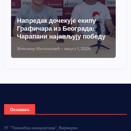
Спортски центар “Ћићевац”
добија савремени систем
грејања
Никола Петровић
јул 31, 2026
Оснивач
УГ “Темнићка иницијатива”, Варварин