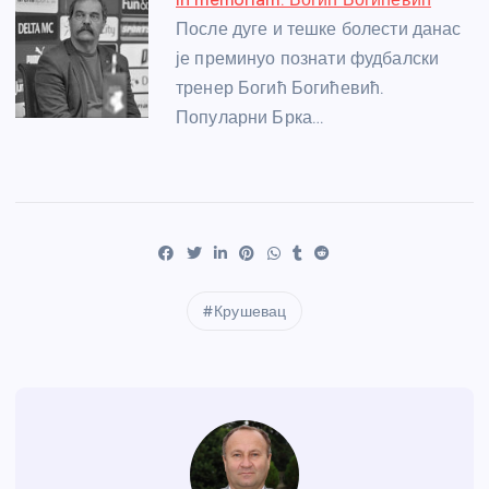
После дуге и тешке болести данас
је преминуо познати фудбалски
тренер Богић Богићевић.
Популарни Брка…
Крушевац