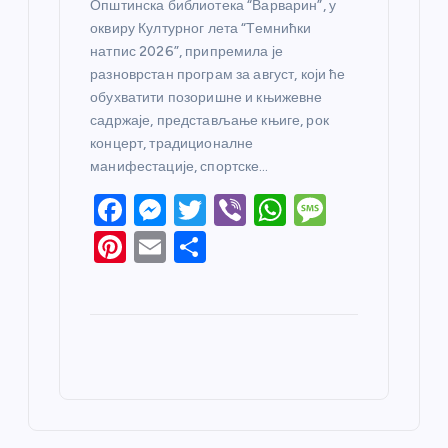
Општинска библиотека “Варварин”, у
оквиру Културног лета “Темнићки
натпис 2026”, припремила је
разноврстан програм за август, који ће
обухватити позоришне и књижевне
садржаје, представљање књиге, рок
концерт, традиционалне
манифестације, спортске…
F
M
T
Vi
W
M
a
e
w
b
h
e
Pi
E
S
c
ss
itt
er
at
ss
nt
m
h
e
e
er
s
a
er
ail
ar
b
n
A
g
e
e
o
g
p
e
st
o
er
p
k