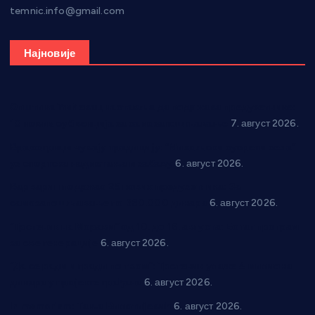
temnic.info@gmail.com
Најновије
Општина Ћићевац наставља да подржава предузетнике:
10 нових субвенција за самозапошљавање
7. август 2026.
Вражогрнци чувају традицију: “Михољски сусрети села”
уз спортска надметања и забаву
6. август 2026.
Варварин подржао 25 нових предузетника: За
самозапошљавање по 380.000 динара
6. август 2026.
“Трстеник на Морави” од 10. до 16. августа: Богат програм
за све генерације
6. август 2026.
“Да се ради и гради по твом”: Трстеник улаже 4 милиона
динара у пројекте грађана
6. август 2026.
In memoriam: Тања Вилотијевић
6. август 2026.