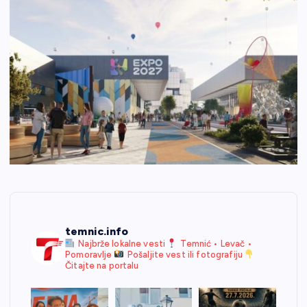
temnic.info
Najbrže lokalne vesti
Temnić • Levač •
Pomoravlje
Pošaljite vest ili fotografiju
Čitajte na portalu