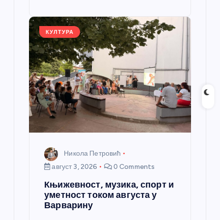
o
g
p
e
st
o
er
p
k
КУЛТУРА
Никола Петровић
август 3, 2026
0 Comments
Књижевност, музика, спорт и
уметност током августа у
Варварину