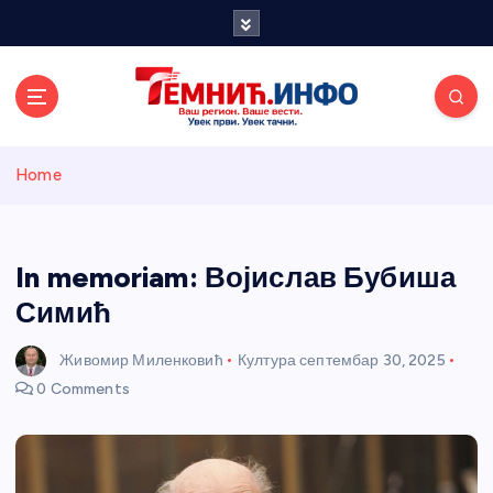
S
k
i
p
t
o
Темнићки
c
Home
o
n
информативн
t
e
In memoriam: Војислав Бубиша
и портал
n
Симић
t
Живомир Миленковић
Култура
септембар 30, 2025
0 Comments