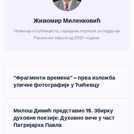
Живомир Миленковић
Новинар и публициста, сарадник портала за подручје
Расинског округа од 2021. године.
К
“Фрагменти времена” – прва изложба
р
уличне фотографије у Ћићевцу
е
Милош Димић представио 15. Збирку
т
духовне поезије: Духовно вече у част
Патријарха Павла
а