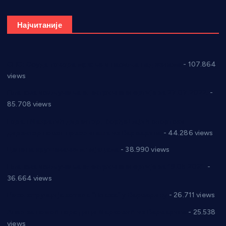
Најчитаније
СНС: Осуда говора мржње и насиља над женама
- 107.864
views
Планска искључења електричне енергије за 27.07.2022.
-
85.708 views
Горан Макрагић директор, Ђорђе Бајић спортски
директор новог прволигаша из Варварина
- 44.286 views
Цене на крушевачким пијацама
- 38.990 views
Планска искључења електричне енергије за 19.05.2021.
-
36.664 views
Реконструкција хотела “Плажа” у Варварину
- 26.711 views
Апел за помоћ породици Марковић из Варварина
- 25.538
views