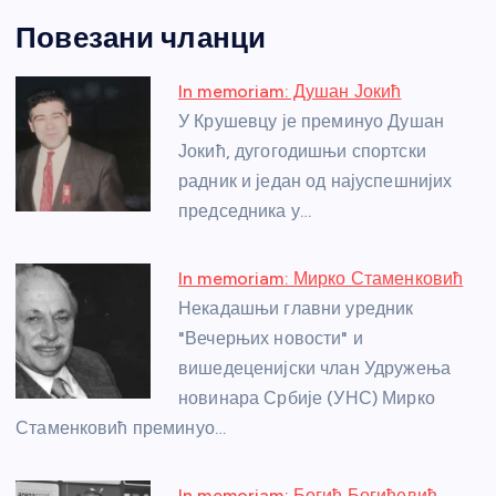
a
e
w
b
h
e
nt
m
h
Повезани чланци
c
ss
itt
er
at
ss
er
ail
ar
e
e
er
s
a
e
e
In memoriam: Душан Јокић
b
n
A
g
st
У Крушевцу је преминуо Душан
o
g
p
e
Јокић, дугогодишњи спортски
o
er
p
радник и један од најуспешнијих
председника у…
k
In memoriam: Мирко Стаменковић
Некадашњи главни уредник
"Вечерњих новости" и
вишедеценијски члан Удружења
новинара Србије (УНС) Мирко
Стаменковић преминуо…
In memoriam: Богић Богићевић