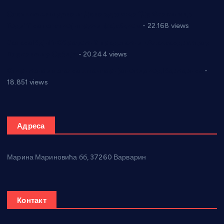
Саопштење и демант Дома здравља “Др Властимир
Годић” на текст који кружи фејсбуком
- 22.168 views
Јелена Вујић-Обрадовић представник Александровца у
Парламенту Србије
- 20.244 views
Откривена илегална штампарија новца код Варварина
-
18.851 views
Адреса
Марина Мариновића бб, 37260 Варварин
Контакт