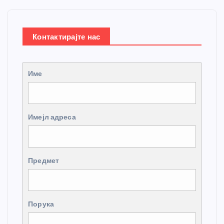
Контактирајте нас
Име
Имејл адреса
Предмет
Порука