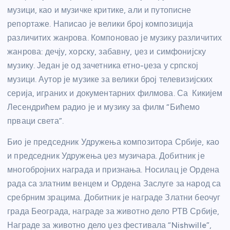
музици, као и музичке критике, али и путописне
репортаже. Написао је велики број композиција
различитих жанрова. Компоновао је музику различитих
жанрова: дечју, хорску, забавну, џез и симфонијску
музику. Један је од зачетника етно-џеза у српској
музици. Аутор је музике за велики број телевизијских
серија, играних и документарних филмова. Са Кикијем
Лесендрићем радио је и музику за филм “Бићемо
прваци света”.
Био је председник Удружења композитора Србије, као
и председник Удружења џез музичара. Добитник је
многобројних награда и признања. Носилац је Ордена
рада са златним венцем и Ордена Заслуге за народ са
сребрним зрацима. Добитник је награде Златни беочуг
града Београда, награде за животно дело РТВ Србије,
Награде за животно дело џез фестивала “Nishwille”,