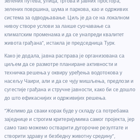
зелених путева, улица, тргова и јавних простора,
зелених површина, шума и паркова, као и одрживих
система за одводњавање. Циљ је да се на локалном
нивоу створе услови за лакше суочавање са
климатским променама и да се унапреди квалитет
живота грађана”, истакла је председница Турк.
Како је додала, јавна расправа је организована са
циљем да се размотре планиране активности и
техничка решења у оквиру уређења водотокова у
насељу Чаири, али и да се чују мишљења, предлози и
сугестије грађана и стручне јавности, како би се дошло
до што ефикаснијих и одрживијих решења.
“Желимо да сваки корак буде у складу са потребама
заједнице и строгим критеријумима самог пројекта, јер
само тако можемо остварити дугорочне резултате и
створити здраву и безбедну животну средину”,