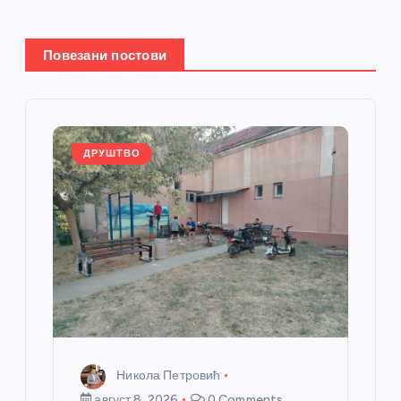
е
Повезани постови
ч
л
а
ДРУШТВО
н
к
а
Никола Петровић
август 8, 2026
0 Comments