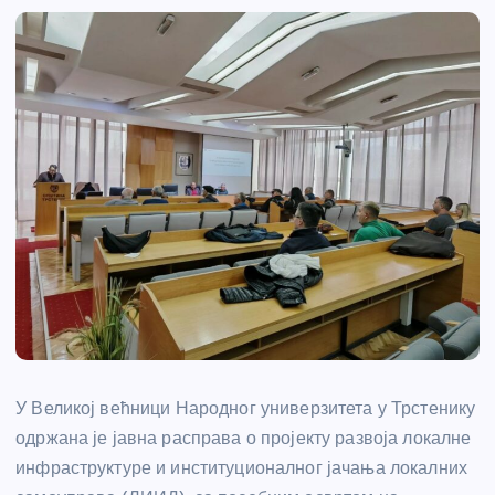
У Великој већници Народног универзитета у Трстенику
одржана је јавна расправа о пројекту развоја локалне
инфраструктуре и институционалног јачања локалних