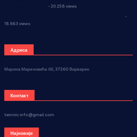
Парламенту Србије
- 20.258 views
Откривена илегална штампарија новца код Варварина
-
18.863 views
Адреса
Марина Мариновића бб, 37260 Варварин
Контакт
temnic.info@gmail.com
Најновије