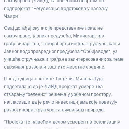
самоуправа (ЛИИД), са посебним освртом на
подпројекат “Регулисање водотокова у насељу
Чаири”.
Овај догађај окупио је представнике локалне
самоуправе, јавних предузећа, Министарства
грађевинарства, саобраћаја и инфраструктуре, као и
Јавног водопривредног предузећа “Србијаводе”, уз
учешће стручњака и грађана заинтересованих за теме
одрживог развоја и заштите животне средине.
Председница општине Трстеник Милена Турк
подсетила је да је ЛИИД пројекат усмерен ка
стварању “зелених” решења у урбаном простору,
нагласивши да је реч о инвестицијама које повезују
развој инфраструктуре са очувањем природе.
“Пројекат је највећим делом усмерен на реализацију