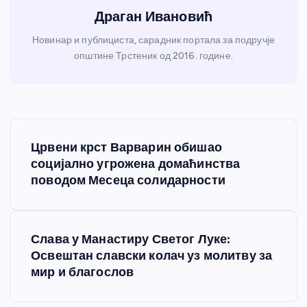
Драган Ивановић
Новинар и публициста, сарадник портала за подручје
општине Трстеник од 2016. године.
К
Црвени крст Варварин обишао
р
социјално угрожена домаћинства
поводом Месеца солидарности
е
т
Слава у Манастиру Светог Луке:
Освештан славски колач уз молитву за
а
мир и благослов
њ