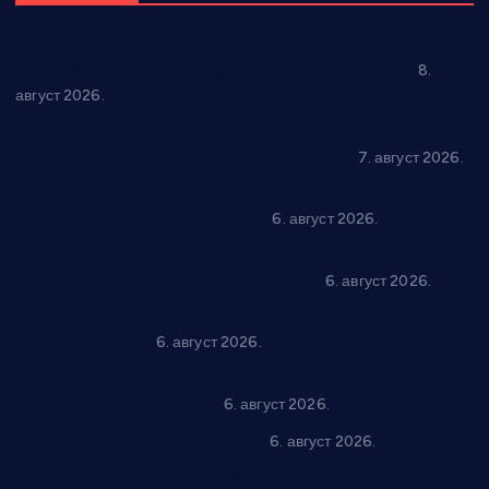
“Долина Бачине” кренула у уређење кутка за младе
8.
август 2026.
Општина Ћићевац наставља да подржава предузетнике:
10 нових субвенција за самозапошљавање
7. август 2026.
Вражогрнци чувају традицију: “Михољски сусрети села”
уз спортска надметања и забаву
6. август 2026.
Варварин подржао 25 нових предузетника: За
самозапошљавање по 380.000 динара
6. август 2026.
“Трстеник на Морави” од 10. до 16. августа: Богат програм
за све генерације
6. август 2026.
“Да се ради и гради по твом”: Трстеник улаже 4 милиона
динара у пројекте грађана
6. август 2026.
In memoriam: Тања Вилотијевић
6. август 2026.
Даница Петровић оживљава лик и дело Десанке