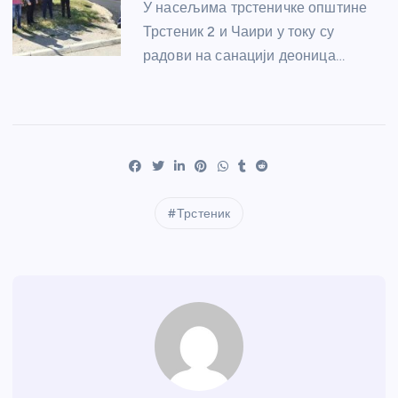
У насељима трстеничке општине
Трстеник 2 и Чаири у току су
радови на санацији деоница…
Трстеник