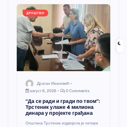
o
er
p
k
ДРУШТВО
Драган Ивановић
август 6, 2026
0 Comments
“Да се ради и гради по твом”:
Трстеник улаже 4 милиона
динара у пројекте грађана
Општина Трстеник издвојила је четири