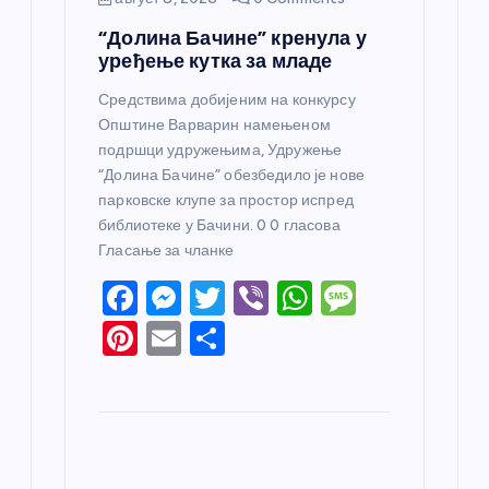
“Долина Бачине” кренула у
уређење кутка за младе
Средствима добијеним на конкурсу
Општине Варварин намењеном
подршци удружењима, Удружење
“Долина Бачине” обезбедило је нове
парковске клупе за простор испред
библиотеке у Бачини. 0 0 гласова
Гласање за чланке
F
M
T
Vi
W
M
a
e
w
b
h
e
Pi
E
S
c
ss
itt
er
at
ss
nt
m
h
e
e
er
s
a
er
ail
ar
b
n
A
g
e
e
o
g
p
e
st