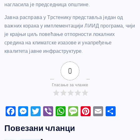
нагласила је председница општине.
Јавна расправа у Трстенику представља један од
важних корака у имплементацији ЛИИД програма, чији
је крајњи циљ повећање отпорности локалних
средина на климатске изазове и унапређење
квалитета јавне инфраструктуре.
0
Гласање за чланке
F
M
T
Vi
W
M
Pi
E
S
a
e
w
b
h
e
nt
m
h
Повезани чланци
c
ss
itt
er
at
ss
er
ail
ar