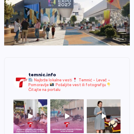
temnic.info
Najbrže lokalne vesti
Temnić • Levač •
Pomoravlje
Pošaljite vest ili fotografiju
Čitajte na portalu