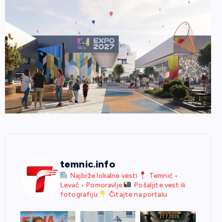
temnic.info
Najbrže lokalne vesti
Temnić •
Levač • Pomoravlje
Pošaljite vest ili
fotografiju
Čitajte na portalu