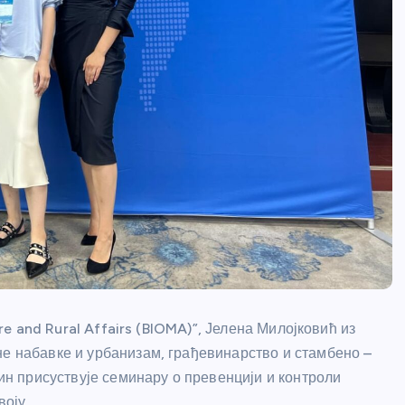
ure and Rural Affairs (BIOMA)”, Јелена Милојковић из
не набавке и урбанизам, грађевинарство и стамбено –
 присуствује семинару о превенцији и контроли
оју.