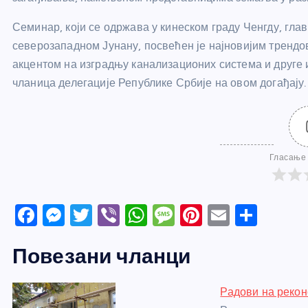
Семинар, који се одржава у кинеском граду Ченгду, глав
северозападном Јунану, посвећен је најновијим трендо
акцентом на изградњу канализационих система и друге 
чланица делегације Републике Србије на овом догађају.
Гласање 
F
M
T
Vi
W
M
Pi
E
S
a
e
w
b
h
e
nt
m
h
Повезани чланци
c
ss
itt
er
at
ss
er
ail
ar
e
e
er
s
a
e
e
Радови на рекон
b
n
A
g
st