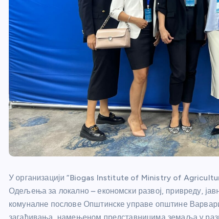
У организацији “Biogas Institute of Ministry of Agricult
Одељења за локално – економски развој, привреду, јав
комуналне послове Општинске управе општине Варварин
загађивања, намењеном представницима земаља у разв