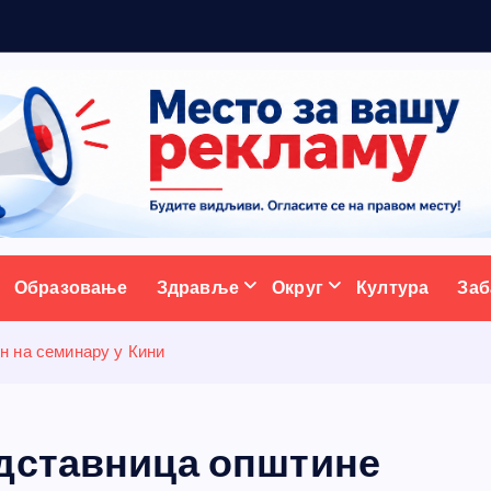
5
н
ативни портал
Образовање
Здравље
Округ
Култура
Заб
н на семинару у Кини
дставница општине