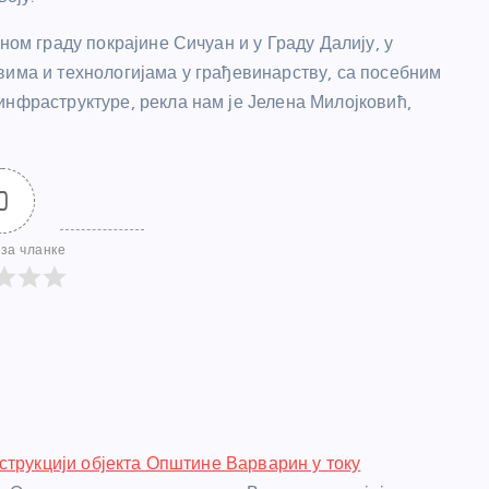
ном граду покрајине Сичуан и у Граду Далију, у
вима и технологијама у грађевинарству, са посебним
инфраструктуре, рекла нам је Јелена Милојковић,
0
за чланке
струкцији објекта Општине Варварин у току