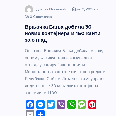
к
Драган Ивановић
јул 2, 2026
0 Comments
а
Врњачка Бања добила 30
нових контејнера и 150 канти
за отпад
Општина Врњачка Бања добила је нову
опрему за сакупљање комуналног
отпада у оквиру Јавног позива
Министарства заштите животне средине
Републике Србије. Локалној самоуправи
додељено је 30 металних контејнера
запремине 1.100…
F
M
T
Vi
W
M
Pi
a
e
w
b
h
e
nt
E
S