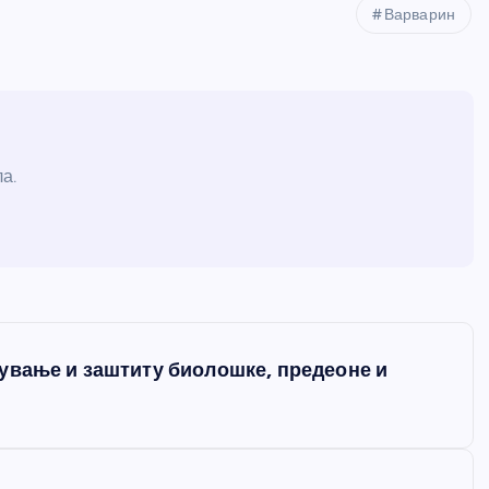
Варварин
а.
ување и заштиту биолошке, предеоне и