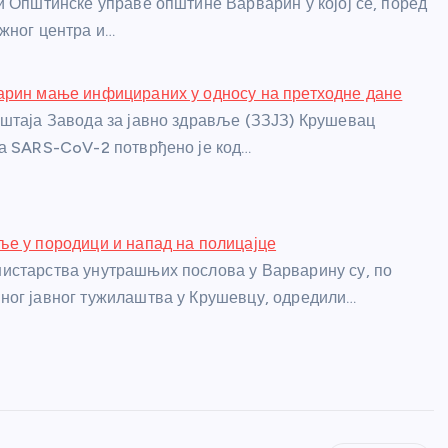
и Општинске управе општине Варварин у којој се, поред
жног центра и…
арин мање инфицираних у односу на претходне дане
штаја Завода за јавно здравље (ЗЗЈЗ) Крушевац
а SARS-CoV-2 потврђено је код…
е у породици и напад на полицајце
истарства унутрашњих послова у Варварину су, по
ог јавног тужилаштва у Крушевцу, одредили…