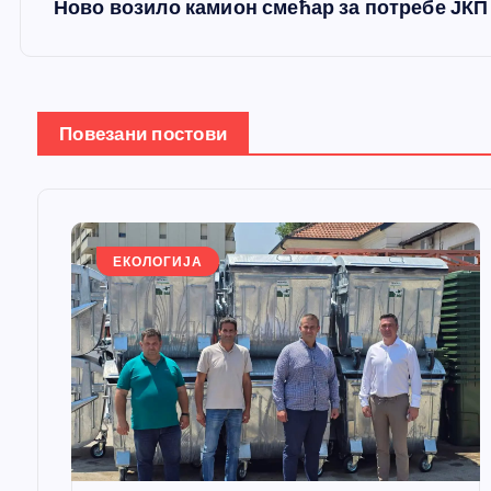
Ново возило камион смећар за потребе ЈКП
т
а
Повезани постови
њ
е
ЕКОЛОГИЈА
ч
л
а
н