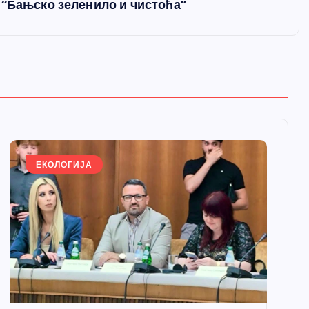
 “Бањско зеленило и чистоћа”
ЕКОЛОГИЈА