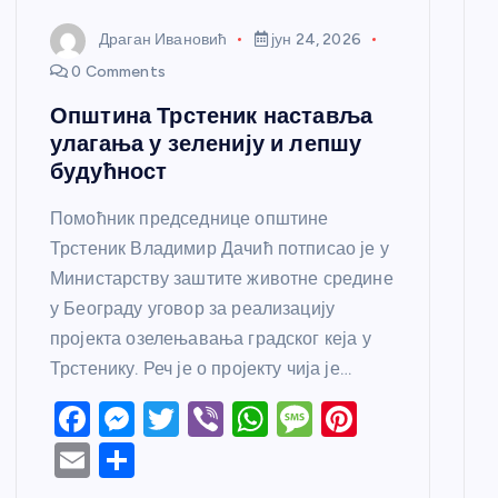
Драган Ивановић
јун 24, 2026
0 Comments
Општина Трстеник наставља
улагања у зеленију и лепшу
будућност
Помоћник председнице општине
Трстеник Владимир Дачић потписао је у
Министарству заштите животне средине
у Београду уговор за реализацију
пројекта озелењавања градског кеја у
Трстенику. Реч је о пројекту чија је…
F
M
T
Vi
W
M
Pi
a
e
w
b
h
e
nt
E
S
c
ss
itt
er
at
ss
er
m
h