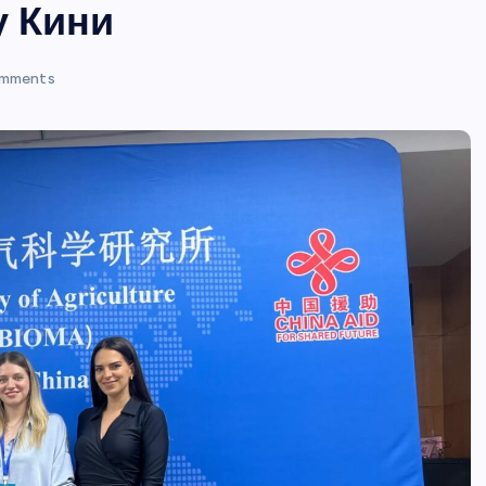
у Кини
mments