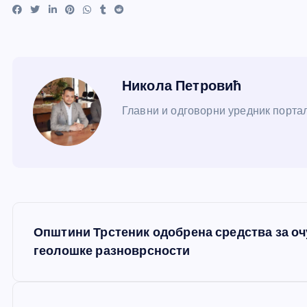
Никола Петровић
Главни и одговорни уредник портал
К
Општини Трстеник одобрена средства за оч
р
геолошке разноврсности
е