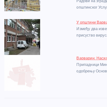
Радови на зград
o
g
p
e
општинског Услу
o
er
p
k
У општини Варв
Између два изве
присуство вирус
Варварин: Насиљ
Припадници Мин
одобрењу Основн