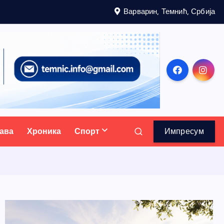
Варварин, Темнић, Србија
ава
Хроника
Спорт
Импресум