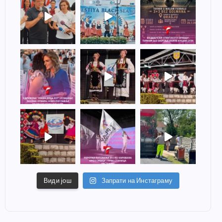
Види још
Запрати на Инстаграму