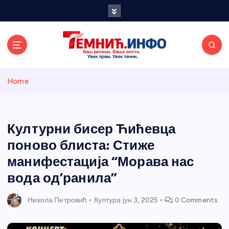
S
k
i
p
t
o
Темнићки
c
Home
o
n
информативн
t
e
Културни бисер Ћићевца
и портал
n
поново блиста: Стиже
t
манифестација “Морава нас
вода од’ранила”
Никола Петровић
Култура
јун 3, 2025
0 Comments