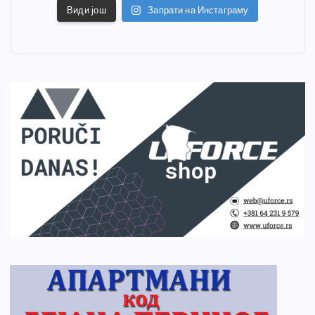
Види још
Запрати на Инстаграму