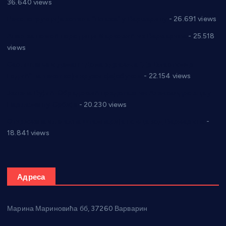
36.640 views
Реконструкција хотела “Плажа” у Варварину
- 26.691 views
Апел за помоћ породици Марковић из Варварина
- 25.518
views
Саопштење и демант Дома здравља “Др Властимир
Годић” на текст који кружи фејсбуком
- 22.154 views
Јелена Вујић-Обрадовић представник Александровца у
Парламенту Србије
- 20.230 views
Откривена илегална штампарија новца код Варварина
-
18.841 views
Адреса
Марина Мариновића бб, 37260 Варварин