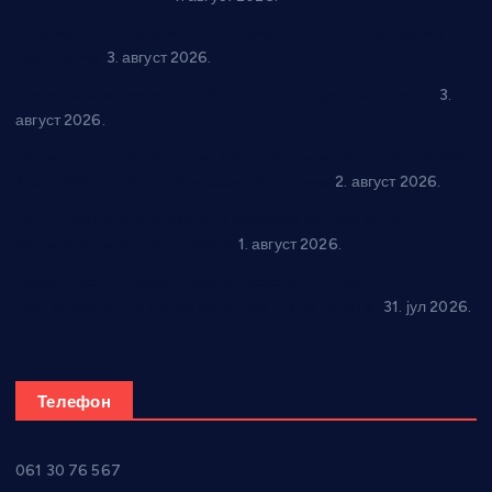
Књижевност, музика, спорт и уметност током августа у
Варварину
3. август 2026.
Трстеничанин освојио јубиларни циклус “Слагалице”
3.
август 2026.
Делегација Крушевца на прослави Дана Липецка у Русији:
Унапређење сарадње у свим областима
2. август 2026.
Напредак дочекује екипу Графичара из Београда:
Чарапани најављују победу
1. август 2026.
Ражањ промовисао домаћу производњу на
традиционалној манифестацији “Дани купине”
31. јул 2026.
Телефон
061 30 76 567