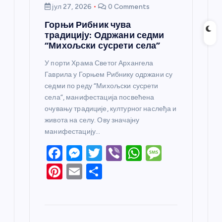
јул 27, 2026
0 Comments
Горњи Рибник чува
традицију: Одржани седми
“Михољски сусрети села”
У порти Храма Светог Архангела
Гаврила у Горњем Рибнику одржани су
седми по реду “Михољски сусрети
села”, манифестација посвећена
очувању традиције, културног наслеђа и
живота на селу. Ову значајну
манифестацију…
F
M
T
Vi
W
M
a
e
w
b
h
e
Pi
E
S
c
ss
itt
er
at
ss
nt
m
h
e
e
er
s
a
er
ail
ar
b
n
A
g
e
e