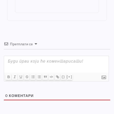
o
g
p
e
st
o
er
p
k
Претплати се
{}
[+]
0
КОМЕНТАРИ