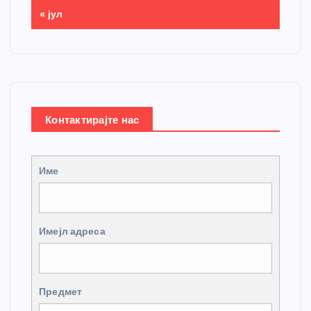
« јул
Контактирајте нас
Име
Имејл адреса
Предмет