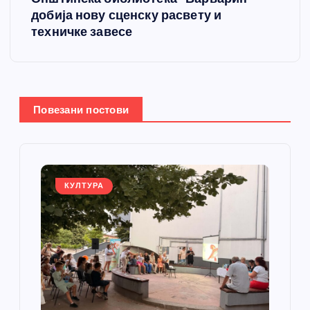
добија нову сценску расвету и
а
техничке завесе
њ
е
Повезани постови
ч
л
а
КУЛТУРА
н
к
а