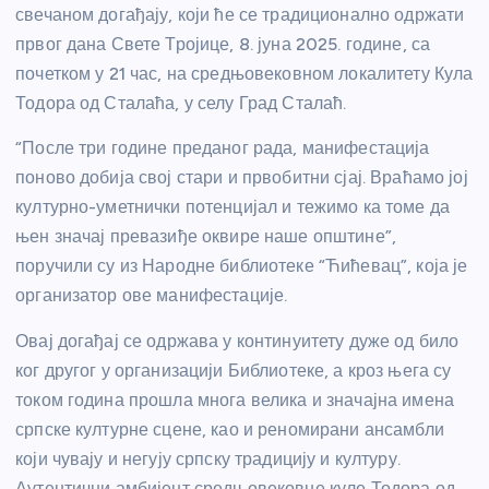
свечаном догађају, који ће се традиционално одржати
првог дана Свете Тројице, 8. јуна 2025. године, са
почетком у 21 час, на средњовековном локалитету Кула
Тодора од Сталаћа, у селу Град Сталаћ.
“После три године преданог рада, манифестација
поново добија свој стари и првобитни сјај. Враћамо јој
културно-уметнички потенцијал и тежимо ка томе да
њен значај превазиђе оквире наше општине”,
поручили су из Народне библиотеке “Ћићевац”, која је
организатор ове манифестације.
Овај догађај се одржава у континуитету дуже од било
ког другог у организацији Библиотеке, а кроз њега су
током година прошла многа велика и значајна имена
српске културне сцене, као и реномирани ансамбли
који чувају и негују српску традицију и културу.
Аутентични амбијент средњовековне куле Тодора од