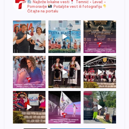
Najbrže lokalne vesti
Temnić • Levač •
Pomoravlje
Pošaljite vest ili fotografiju
Čitajte na portalu