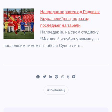
Напредак поражен од Радника:
Брука невиђена, пораз од
последњег на табели
Напредак је, на свом стадиону
"Младост" изгубио утакмицу са
последњим тимом на табели Супер лиге…
Ћићевац