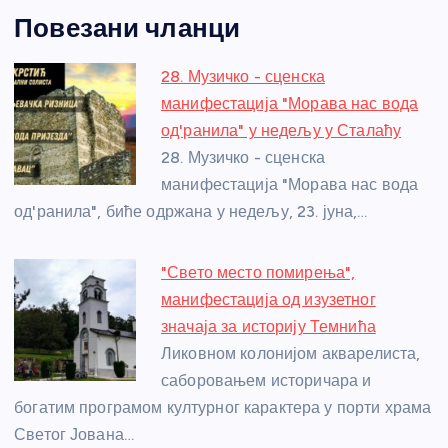
a
e
w
b
h
e
nt
m
h
Повезани чланци
c
ss
itt
er
at
ss
er
ail
ar
e
e
er
s
a
e
e
28. Музичко - сценска
b
n
A
g
st
манифестација "Морава нас вода
o
g
p
e
од'ранила" у недељу у Сталаћу
o
er
p
28. Музичко - сценска
манифестација "Морава нас вода
k
од'ранила", биће одржана у недељу, 23. јуна,…
"Свето место помирења",
манифестација од изузетног
значаја за историју Темнића
Ликовном колонијом акварелиста,
саборовањем историчара и
богатим програмом културног карактера у порти храма
Светог Јована…