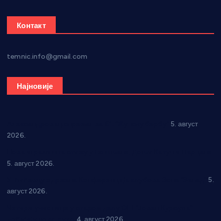
Контакт
temnic.info@gmail.com
Најновије
Александровац спреман за 61. “Жупску бербу”
5. август
2026.
Нова игралишта стижу у Бошњане, Доњи Катун и Парцане
5. август 2026.
У Ћићевцу одржана Конференција клубова Зоне “Запад”
5.
август 2026.
Четири учионице у старом делу ОШ “Јован Курсула”
добијају ново рухо
4. август 2026.