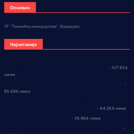
Оснивач
УГ “Темнићка иницијатива”, Варварин
Најчитаније
СНС: Осуда говора мржње и насиља над женама
- 107.854
views
Планска искључења електричне енергије за 27.07.2022.
-
85.686 views
Горан Макрагић директор, Ђорђе Бајић спортски
директор новог прволигаша из Варварина
- 44.266 views
Цене на крушевачким пијацама
- 38.964 views
Планска искључења електричне енергије за 19.05.2021.
-