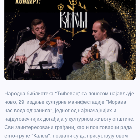
Народна библиотека “Ћићевац” са поносом најављује
ново, 29. издање културне манифестације “Морава
нас вода од’ранила”, једног од најзначајнијих и
најдуговечнијих догађаја у културном животу општине.
Сви заинтересовани грађани, као и поштоваоци рада
етно-групе “Калем”, позвани су да присуствују овом