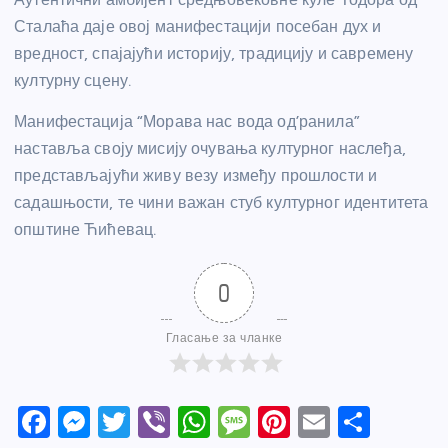
Сталаћа даје овој манифестацији посебан дух и
вредност, спајајући историју, традицију и савремену
културну сцену.
Манифестација “Морава нас вода од’ранила”
наставља своју мисију очувања културног наслеђа,
представљајући живу везу између прошлости и
садашњости, те чини важан стуб културног идентитета
општине Ћићевац.
0
Гласање за чланке
F
M
T
Vi
W
M
Pi
E
S