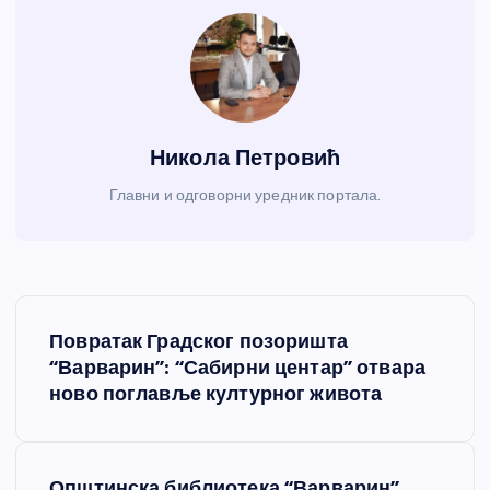
Никола Петровић
Главни и одговорни уредник портала.
К
Повратак Градског позоришта
р
“Варварин”: “Сабирни центар” отвара
ново поглавље културног живота
е
т
Општинска библиотека “Варварин”