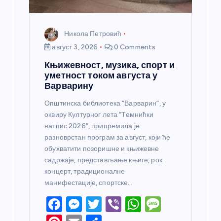
Никола Петровић
август 3, 2026
0 Comments
Књижевност, музика, спорт и
уметност током августа у
Варварину
Општинска библиотека “Варварин”, у
оквиру Културног лета “Темнићки
натпис 2026”, припремила је
разноврстан програм за август, који ће
обухватити позоришне и књижевне
садржаје, представљање књиге, рок
концерт, традиционалне
манифестације, спортске…
F
M
T
Vi
W
M
a
e
w
b
h
e