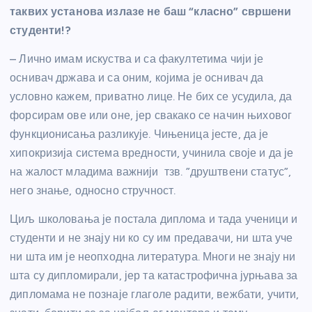
таквих установа излазе не баш “класно” свршени
студенти!?
– Лично имам искуства и са факултетима чији је
оснивач држава и са оним, којима је оснивач да
условно кажем, приватно лице. Не бих се усудила, да
форсирам ове или оне, јер свакако се начин њиховог
функционисања разликује. Чињеница јесте, да је
хипокризија система вредности, учинила своје и да је
на жалост младима важнији тзв. ”друштвени статус”,
него знање, односно стручност.
Циљ школовања је постала диплома и тада ученици и
студенти и не знају ни ко су им предавачи, ни шта уче
ни шта им је неопходна литература. Многи не знају ни
шта су дипломирали, јер та катастрофична јурњава за
дипломама не познаје глаголе радити, вежбати, учити,