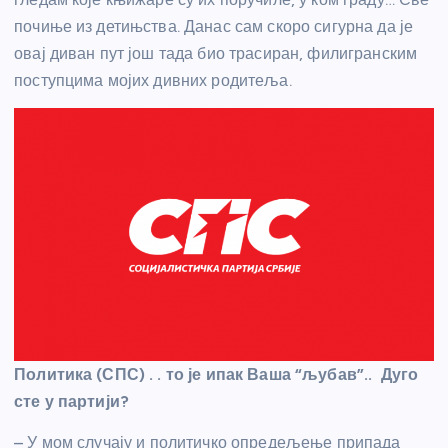
почиње из детињства. Данас сам скоро сигурна да је
овај диван пут још тада био трасиран, филигранским
поступцима мојих дивних родитеља.
Политика (СПС) . . то је ипак Ваша “љубав”.. Дуго
сте у партији?
– У мом случају и политичко опредељење припада