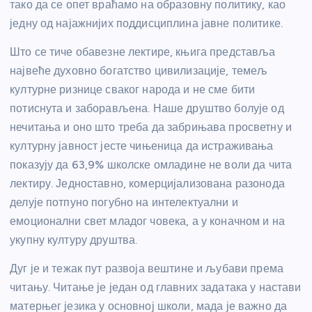
тако да се опет враћамо на образовну политику, као
једну од најажнијих поддисциплина јавне политике.
Што се тиче обавезне лектире, књига представља
највеће духовно богатство цивилизације, темељ
културне ризнице сваког народа и не сме бити
потиснута и заборављена. Наше друштво болује од
нечитања и оно што треба да забрињава просветну и
културну јавност јесте чињеница да истраживања
показују да 63,9% школске омладине не воли да чита
лектиру. Једноставно, комерцијализована разонода
делује потпуно погубно на интелектуални и
емоционални свет младог човека, а у коначном и на
укупну културу друштва.
Дуг је и тежак пут развоја вештине и љубави према
читању. Читање је један од главних задатака у настави
матерњег језика у основној школи, мада је важно да