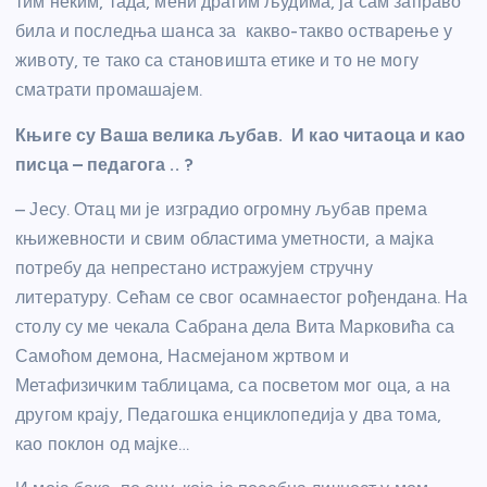
тим неким, тада, мени драгим људима, ја сам заправо
била и последња шанса за какво-такво остварење у
животу, те тако са становишта етике и то не могу
сматрати промашајем.
Књиге су Ваша велика љубав. И као читаоца и као
писца – педагога .. ?
– Јесу. Отац ми је изградио огромну љубав према
књижевности и свим областима уметности, а мајка
потребу да непрестано истражујем стручну
литературу. Сећам се свог осамнаестог рођендана. На
столу су ме чекала Сабрана дела Вита Марковића са
Самоћом демона, Насмејаном жртвом и
Метафизичким таблицама, са посветом мог оца, а на
другом крају, Педагошка енциклопедија у два тома,
као поклон од мајке…