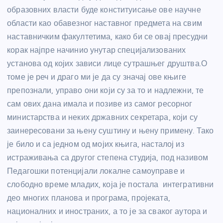
образовних власти буде конституисање ове научне
области као обавезног наставног предмета на свим
наставничким факултетима, како би се овај пресудни
корак најпре начинио унутар специјализованих
установа од којих зависи лице сутрашњег друштва.О
томе је реч и драго ми је да су значај ове књиге
препознали, управо они који су за то и надлежни, те
сам ових дана имала и позиве из самог ресорног
министарства и неких државних секретара, који су
заинересовани за њену суштину и њену примену. Тако
је било и са једном од мојих књига, насталој из
истраживања са другог степена студија, под називом
Педагошки потенцијали локалне самоуправе и
слободно време младих, која је постала интегративни
део многих планова и програма, пројеката,
националних и иностраних, а то је за сваког аутора и