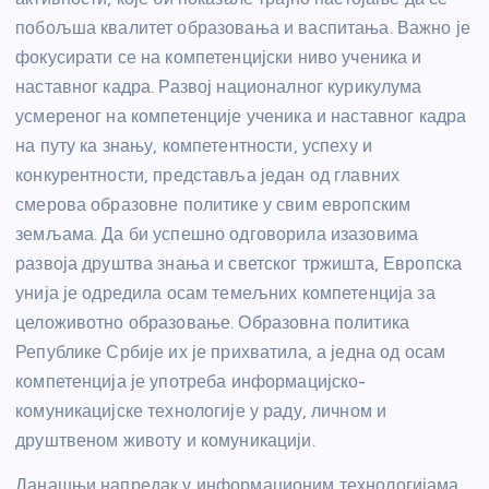
побољша квалитет образовања и васпитања. Важно је
фокусирати се на компетенцијски ниво ученика и
наставног кадра. Развој националног курикулума
усмереног на компетенције ученика и наставног кадра
на путу ка знању, компетентности, успеху и
конкурентности, представља један од главних
смерова образовне политике у свим европским
земљама. Да би успешно одговорила изазовима
развоја друштва знања и светског тржишта, Европска
унија је одредила осам темељних компетенција за
целоживотно образовање. Образовна политика
Републике Србије их је прихватила, а једна од осам
компетенција је употреба информацијско-
комуникацијске технологије у раду, личном и
друштвеном животу и комуникацији.
Данашњи напредак у информационим технологијама,