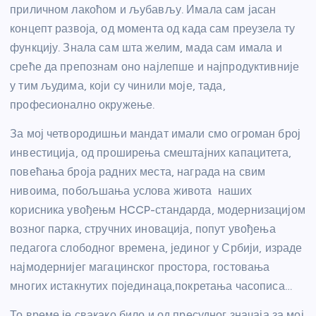
приличном лакоћом и љубављу. Имала сам јасан
концепт развоја, од момента од када сам преузела ту
функцију. Знала сам шта желим, мада сам имала и
среће да препознам оно најлепше и најпродуктивније
у тим људима, који су чинили моје, тада,
професионално окружење.
За мој четвородишњи мандат имали смо огроман број
инвестиција, од проширења смештајних капацитета,
повећања броја радних места, награда на свим
нивоима, побољшања услова живота наших
корисника увођењм HCCP-стандарда, модернизацијом
возног парка, стручних иновација, попут увођења
педагога слободног времена, јединог у Србији, израде
најмодернијег магацинског простора, гостовања
многих истакнутих појединаца,покретања часописа…
То време је свакако било и од пресудног значаја за мој