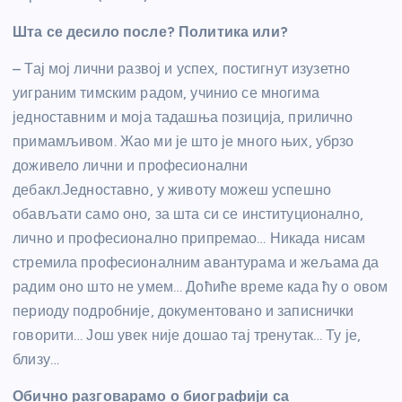
Шта се десило после? Политика или?
– Тај мој лични развој и успех, постигнут изузетно
уиграним тимским радом, учинио се многима
једноставним и моја тадашња позиција, прилично
примамљивом. Жао ми је што је много њих, убрзо
доживело лични и професионални
дебакл.Једноставно, у животу можеш успешно
обављати само оно, за шта си се институционално,
лично и професионално припремао… Никада нисам
стремила професионалним авантурама и жељама да
радим оно што не умем… Доћиће време када ћу о овом
периоду подробније, документовано и записнички
говорити… Још увек није дошао тај тренутак… Ту је,
близу…
Обично разговарамо о биографији са