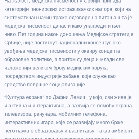
На жалост, медијска писменост у Србији припада
категорији пионирских истраживачких напора, који на
систематичан начин траже одговоре на питања шта је
медијска писменост данас и како унапредити њен
ниво. Пет година након доношења Медијске стратегије
Србије, није постигнут национални консензус око
увођења медијске писмености у оквиру концепта
образовне политике, а притом су деца и млади све
изложенији великом броју медијских порука
посредством индустрије забаве, које служе као
средство површне социјализације.
“Култура екрана” по Дафни Лемиш, у којој сви живе је
и активна и интерактивна, а развија се помоћу екрана
телевизора, рачунара, мобилних телефона,
интерактивних игара, које се развијају много брже
него наука о образовању и васпитању. Такав амбијент,