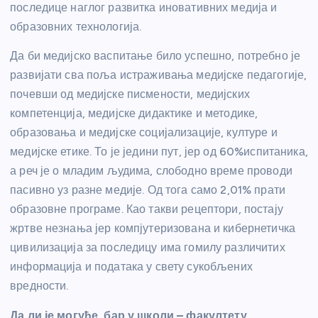
последице наглог развитка иновативних медија и
образовних технологија.
Да би медијско васпитање било успешно, потребно је
развијати сва поља истраживања медијске педагогије,
почевши од медијске писмености, медијских
компетенција, медијске дидактике и методике,
образовања и медијске социјализације, културе и
медијске етике. То је једини пут, јер од 60%испитаника,
а реч је о младим људима, слободно време проводи
пасивно уз разне медије. Од тога само 2,01% прати
образовне програме. Као такви рецептори, постају
жртве незнања јер компјутеризована и кибернетичка
цивилизација за последицу има гомилу различитих
информација и података у свету сукобљених
вредности.
Да ли је могуће, бар у школи – факултету