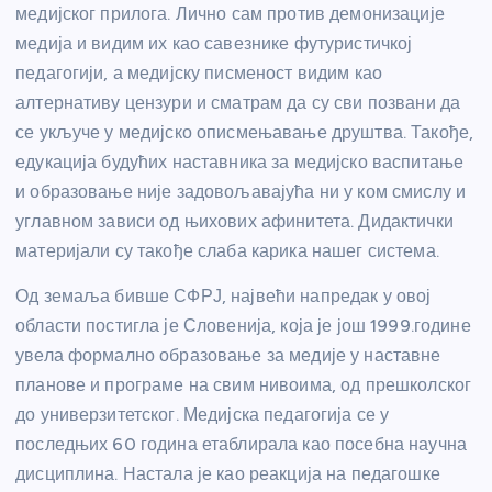
медијског прилога. Лично сам против демонизације
медија и видим их као савезнике футуристичкој
педагогији, а медијску писменост видим као
алтернативу цензури и сматрам да су сви позвани да
се укључе у медијско описмењавање друштва. Такође,
едукација будућих наставника за медијско васпитање
и образовање није задовољавајућа ни у ком смислу и
углавном зависи од њихових афинитета. Дидактички
материјали су такође слаба карика нашег система.
Од земаља бивше СФРЈ, највећи напредак у овој
области постигла је Словенија, која је још 1999.године
увела формално образовање за медије у наставне
планове и програме на свим нивоима, од прешколског
до универзитетског. Медијска педагогија се у
последњих 60 година етаблирала као посебна научна
дисциплина. Настала је као реакција на педагошке