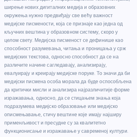
ширење нових дигиталних медија и образовних
окружења нужно предвиђају све већу важност
медијске писмености, која се признаје као једна од
кључних вештина у образовном систему, скоро у
целом свету. Медијска писменост се дефинише као
способност разумевања, читања и проницања у срж
медијских текстова, односно способност да се на
различите начине сагледавају, анализирају,
евалуирају и креирају медијске поруке. То значи да би
медијски писмена особа морала да буде оспособљена
да критички мисли и анализира најразличитије форме
изражавања, односно, да се стицањем знања која
подразумева медијско образовање или медијско
описмењавање, стичу вештине које имају најширу
применљивост и пресудне су за квалитетно
функционисање и изражавање у савременој култури.