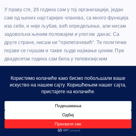
У праву сте, 25 година сам у тој организацији, један
сам од њених најстаријих чланова, са много функција
иза себе, и није љубав, већ опредељење, али нисам
задовољна њеним положајем и улогом данас. Са
друге стране, нисам ни ”прелетачевић”. Те политичке
појаве се гнушам и такве људе најмање ценим. Пре
двадесетак година сам била у телевизијским
сучељавањима са разним монархистима, а они су
данас одборници неких левичарских партија. То,
признаћете, није баш за уважавање. Видећемо. Много
је изазова пред Србијом, а са тим изазовима, хтели ми
то или не, могу се носити само суштински
интелектуалци и темељни и доследни људи
Шта даље Марија планира ?
– Признајем да нећу у потпуности своје планове