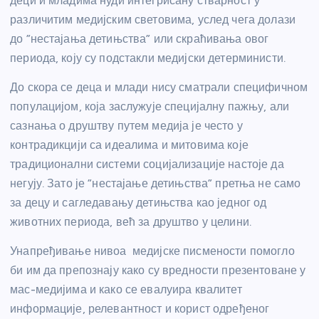
деци и младима нуди интегрисану стварност у
различитим медијским световима, услед чега долази
до ”нестајања детињства” или скраћивања овог
периода, коју су подстакли медијски детерминисти.
До скора се деца и млади нису сматрали специфичном
популацијом, која заслужује специјалну пажњу, али
сазнања о друштву путем медија је често у
контрадикцији са идеалима и митовима које
традиционални системи социјализације настоје да
негују. Зато је ”нестајање детињства” претња не само
за децу и сагледавању детињства као једног од
животних периода, већ за друштво у целини.
Унапређивање нивоа медијске писмености помогло
би им да препознају како су вредности презентоване у
мас-медијима и како се евалуира квалитет
информације, релевантност и корист одређеног