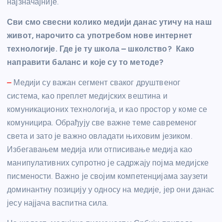
најзначајније.
Сви смо свесни колико медији данас утичу на наш
живот, нарочито са употребом нове интернет
технологије. Где је ту школа – школство? Како
направити баланс и које су то методе?
–
Медији су важан сегмент сваког друштвеног
система, као преплет медијских вештина и
комуникационих технологија, и као простор у коме се
комуницира. Обрађују све важне теме савременог
света и зато је важно овладати њиховим језиком.
Избегавањем медија или отписивање медија као
манипулативних супротно је садржају појма медијске
писмености. Важно је својим компетенцијама заузети
доминантну позицију у односу на медије, јер они данас
јесу најјача васпитна сила.