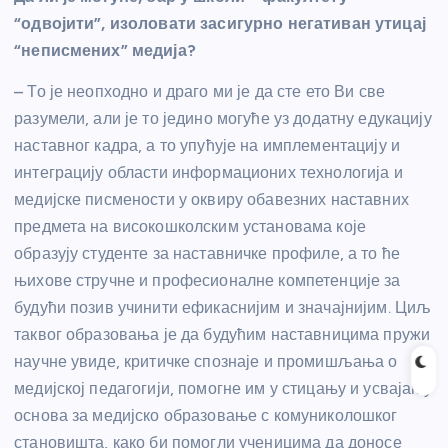
“одвојити”, изоловати засигурно негативан утицај
“неписмених” медија?
– То је неопходно и драго ми је да сте ето Ви све
разумели, али је то једино могуће уз додатну едукацију
наставног кадра, а то упућује на имплементацију и
интеграцију области информационих технологија и
медијске писмености у оквиру обавезних наставних
предмета на високошколским установама које
образују студенте за наставничке профиле, а то ће
њихове стручне и професионалне компетенције за
будући позив учинити ефикаснијим и значајнијим. Циљ
таквог образовања је да будућим наставницима пружи
научне увиде, критичке спознаје и промишљања о
медијској педагогији, помогне им у стицању и усвајању
основа за медијско образовање с комуниколошког
становишта, како би помогли ученицима да доносе