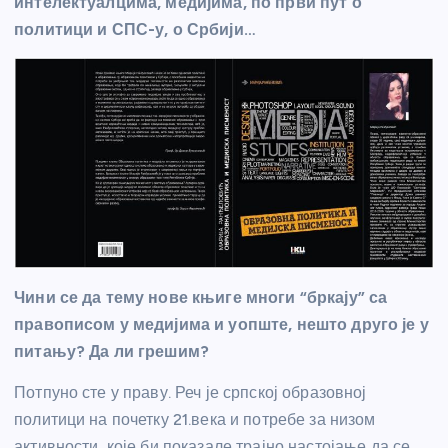
интелектуалцима, медијима, по први пут о
политици и СПС-у, о Србији…
Чини се да тему нове књиге многи “бркају” са
правописом у медијима и уопште, нешто друго је у
питању? Да ли грешим?
Потпуно сте у праву. Реч је српској образовној
политици на почетку 21.века и потребе за низом
активности, које би показале трајно настојање да се