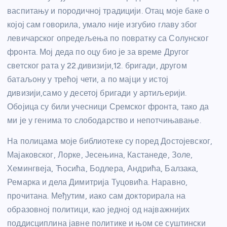
васпитању и породичној традицији. Отац моје баке о
којој сам говорила, умало није изгубио главу због
левичарског опредељења по повратку са Солунског
фронта. Мој деда по оцу био је за време Другог
светског рата у 22.дивизији,12. бригади, другом
батаљону у трећој чети, а по мајци у истој
дивизији,само у десетој бригади у артиљерији.
Обојица су били учесници Сремског фронта, тако да
ми је у генима то слободарство и непотчињавање.
На полицама моје библиотеке су поред Достојевског,
Мајаковског, Лорке, Јесењина, Кастанеде, Золе,
Хемингвеја, Ћосића, Бодлера, Андрића, Балзака,
Ремарка и дела Димитрија Туцовића. Наравно,
прочитана. Међутим, иако сам докторирала на
образовној политици, као једној од најважнијих
поддисциплина јавне политике и њом се суштински