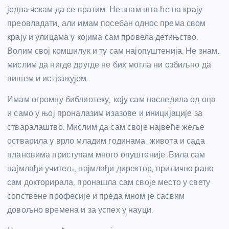
једва чекам да се вратим. Не знам шта ће на крају
преовладати, али имам посебан однос према свом
крају и улицама у којима сам провела детињство.
Волим свој комшилук и ту сам најопуштенија. Не знам,
мислим да нигде другде не бих могла ни озбиљно да
пишем и истражујем.
Имам огромну библиотеку, коју сам наследила од оца
и само у њој проналазим изазове и иницијације за
стваралаштво. Мислим да сам своје највеће жеље
остварила у врло младим годинама живота и сада
плановима приступам много опуштеније. Била сам
најмлађи учитељ, најмлађи директор, прилично рано
сам докторирала, пронашла сам своје место у свету
сопствене професије и преда мном је сасвим
довољно времена и за успех у науци.