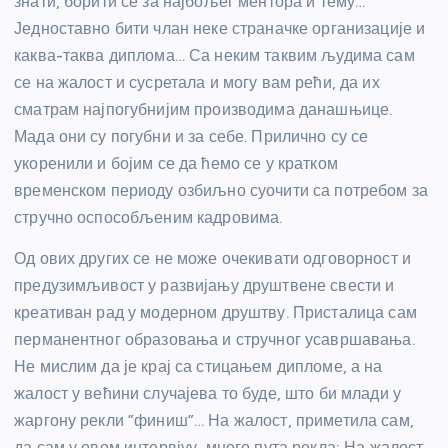
знати, борити се за најбољег ментора и тему…
Једноставно бити члан неке страначке организације и
каква-таква диплома… Са неким таквим људима сам
се на жалост и сусретала и могу вам рећи, да их
сматрам најпогубнијим производима данашњице.
Мада они су погубни и за себе. Прилично су се
укоренили и бојим се да ћемо се у кратком
временском периоду озбиљно суочити са потребом за
стручно оспособљеним кадровима.
Од ових других се не може очекивати одговорност и
предузимљивост у развијању друштвене свести и
креативан рад у модерном друштву. Присталица сам
перманентног образовања и стручног усавршавања.
Не мислим да је крај са стицањем дипломе, а на
жалост у већини случајева то буде, што би млади у
жаргону рекли ”финиш”… На жалост, приметила сам,
да сам у овом интервјуу, много пута рекла: На жалост…