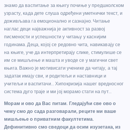
знамо да васпитање за књигу почиње у предшколском
узрасту, када дете слуша одређени уметнички текст, и
доживљава га емоционално и сазнајно. Читање
наглас деци најважнија је активност за развој
писмености и успешности у читању у каснијим
годинама. Деца, којој се редовно чита, навикавају се
на књиге, уче да интерпретирају слике, стимулише се
им се мишљење и машта и уводе се у магични свет
књига. Важно је мотивисати ученике да читају, а тај
задатак имају сви, и родитељи и наставници и
учитељи и васпитачи… Хипокризија нашег вредносног
система дуго траје и ми јој морамо стати на пут…
Морам и ово да Вас питам. Гледајући све ово о
чему смо до сада разговарали, реците ми ваше
мишљење о приватним факултетима.
Дефинитивно смо сведоци да осим изузетака, из