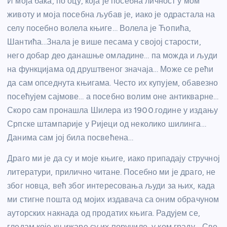
И моја бака, по оцу, која је посебна личност у мом
животу и моја посебна љубав је, иако је одрастала на
селу посебно волела књиге… Волела је Ћопића,
Шантића…Знала је више песама у својој старости,
него добар део данашње омладине… па можда и људи
на функцијама од друштвеног значаја… Може се рећи
да сам опседнута књигама. Често их купујем, обавезно
посећујем сајмове… а посебно волим оне антикварне…
Скоро сам пронашла Шилера из 1900.године у издању
Српске штампарије у Ријеци од неколико шилинга…
Данима сам јој била посвећена…
Драго ми је да су и моје књиге, иако припадају стручној
литератури, прилично читане. Посебно ми је драго, не
због новца, већ због интересовања људи за њих, када
ми стигне пошта од мојих издавача са оним обрачуном
ауторских накнада од продатих књига. Радујем се,
гледам које књижаре су их поручиле, у ком граду… Све