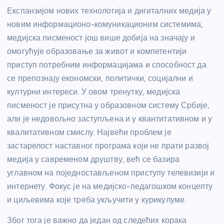
Експанзијом нових технологија и дигиталних медија у
новим информационо-комуникационим системима,
медијска писменост још више добија на значају и
омогућује образовање за живот и компетентији
приступ потребним информацијама и способност да
се препознају економски, политички, социјални и
културни интереси. У овом тренутку, медијска
писменост је присутна у образовном систему Србије,
али је недовољно заступљена и у квантитативном и у
квалитативном смислу. Највећи проблем је
застарелост наставног програма који не прати развој
медија у савременом друштву, већ се базира
углавном на поједностављеном приступу телевизији и
интернету. Фокус је на медијско-педагошком концепту
и циљевима које треба укључити у курикулуме.
Због тога је важно да један од следећих корака