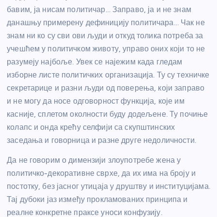
бавим, ја нисам политичар… Заправо, ја и не знам
данашњу примерену дефиницију политичара… Чак не
знам ни ко су сви ови људи и откуд толика потреба за
учешћем у политичком животу, управо оних који то не
разумеју најбоље. Увек се најежим када гледам
изборне листе политичких организација. Ту су техничке
секретарице и разни људи од поверења, који заправо
и не могу да носе одговорност функција, које им
касније, сплетом околности буду додељене. Ту почиње
колапс и онда крећу селфији са скупштинских
заседања и говорница и разне друге недоличности.
Да не говорим о димензији злоупотребе жена у
политичко-декоративне сврхе, да их има на броју и
постотку, без јасног утицаја у друштву и институцијама.
Тај дубоки јаз између прокламованих принципа и
реалне конкретне праксе уноси конфузију.