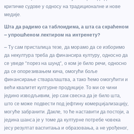
критичке судове у односу на традиционалне и нове
медије.
Шта да радимо са таблоидима, а шта са скраћеном
– упрошћеном лектиром на интренету?
– Ту сам присталица тезе, да морамо да се изборимо
да некултура треба да финансира културу, односно да
се уведе ”порез на шунд”, о ком је било речи, односно
да се опорезивањем кича, омогући боље
финансирање стваралаштва, а тако ћемо омогућити и
већи квалитет културне продукције. То ми се чини
једино изводљивим, јер сам свесна да је било шта,
што се може подвести под јефтину комерцијализацију,
могуће забранити. Дакле, то ће наставити да постоји, а
једина шанса је у томе да културне потребе човека
јесу резултат васпитања и образовања, а не урођеног,