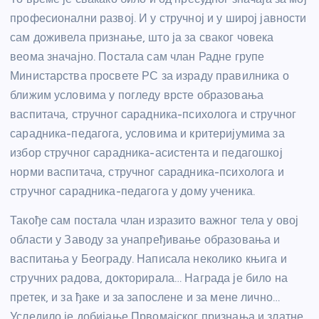
професионални развој. И у стручној и у широј јавности
сам доживела признање, што ја за сваког човека
веома значајно. Постала сам члан Радне групе
Министарства просвете РС за израду правилника о
ближим условима у погледу врсте образовања
васпитача, стручног сарадника-психолога и стручног
сарадника-педагога, условима и критеријумима за
избор стручног сарадника-асистента и педагошкој
норми васпитача, стручног сарадника-психолога и
стручног сарадника-педагога у дому ученика.
Такође сам постала члан изразито важног тела у овој
области у Заводу за унапређивање образовања и
васпитања у Београду. Написала неколико књига и
стручних радова, докторирала… Награда је било на
претек, и за ђаке и за запослене и за мене лично…
Уследило је добијање Првомајског признања и златне