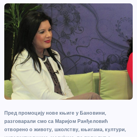
Пред промоцију нове књиге у Бановини,
разговарали смо са Маријом Ранђеловић
отворено о животу, школству, књигама, култури,