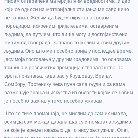
Нисам оптерећена материјалним вредностима…и део
који се односи на материјална стицања ме савршено
не занима. Желим да будем окружена својом
породицом, искреним пријатељима, оствареним
људима, да путујем што више могу и достојанствено
живим од свог рада. Заправо то желим и свим другим
људима. Оно што ми посебно прија у последње време,
јесу моја гостовања у другим градовима, по основама
трибина и различитих промоција стваралаштва. Та
врста признања, када вас у Крушевцу, Врању,
Сомбору, Трстенику чека пуна сала људи и са вама
размењује знања и искуства из области којом се бавим
је посебно важна, у томе посебно уживам.
Што се тиче промашаја, не мислим да сам их имала,
осим да сам можда давала шансу и помагала људима,
за које је време показало да то нису заслужили. Опет,