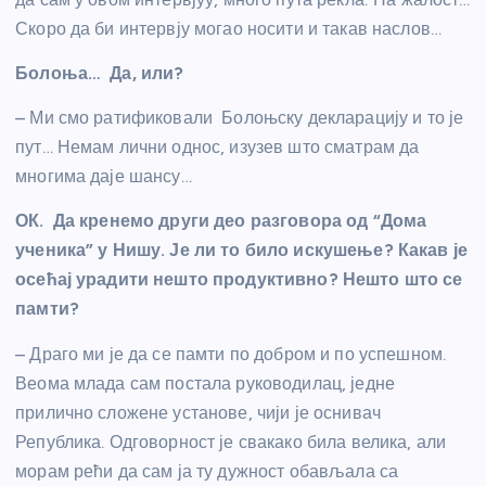
Скоро да би интервју могао носити и такав наслов…
Болоња… Да, или?
– Ми смо ратификовали Болоњску декларацију и то је
пут… Немам лични однос, изузев што сматрам да
многима даје шансу…
ОК. Да кренемо други део разговора од “Дома
ученика” у Нишу. Је ли то било искушење? Какав је
осећај урадити нешто продуктивно? Нешто што се
памти?
– Драго ми је да се памти по добром и по успешном.
Веома млада сам постала руководилац, једне
прилично сложене установе, чији је оснивач
Република. Одговорност је свакако била велика, али
морам рећи да сам ја ту дужност обављала са