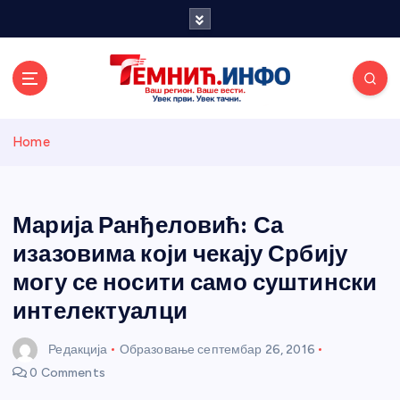
S
k
i
p
t
o
Темнићки
c
Home
o
n
информативн
t
e
Марија Ранђеловић: Са
и портал
n
изазовима који чекају Србију
t
могу се носити само суштински
интелектуалци
Редакција
Образовање
септембар 26, 2016
0 Comments