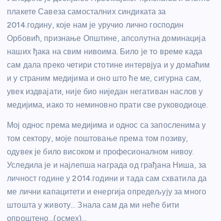
плакете Савеза самосталних синдиката за
2014.годину, које нам је уручио лично господин
Орбовић, признање Општине, апсолутна доминација
наших ђака на свим нивоима. Било је то време када
сам дала преко четири стотине интервјуа и у домаћим
и у страним медијима и оно што ће ме, сигурна сам,
увек издвајати, није био ниједан негативан наслов у
медијима, иако то неминовно прати све руководиоце.
Мој однос према медијима и однос са запосленима у
том сектору, моје поштовање према том позиву,
одувек је било високом и професионалном нивоу.
Уследила је и најлепша награда од грађана Ниша, за
личност године у 2014.години и тада сам схватила да
ме лични капацитети и енергија опредељују за много
штошта у животу… Знала сам да ми неће бити
опроштено…(осмех)…