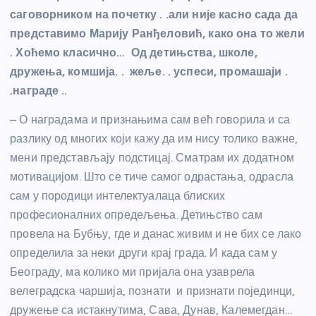
саговорником на почетку . .али није касно сада да
представимо Марију Ранђеловић, како она то жели
. Хоћемо класично… Од детињства, школе,
дружења, комшија. . жеље. . успеси, промашаји .
.награде ..
– О наградама и признањима сам већ говорила и са
разлику од многих који кажу да им нису толико важне,
мени представљају подстицај. Сматрам их додатном
мотивацијом. Што се тиче самог одрастања, одрасла
сам у породици интелектуалаца блиских
професионалних опредељења. Детињство сам
провела на Бубњу, где и данас живим и не бих се лако
определила за неки други крај града. И када сам у
Београду, ма колико ми пријала она узаврела
велеградска чаршија, познати и признати појединци,
дружење са истакнутима, Сава, Дунав, Калемегдан…