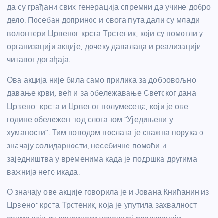
да су грађани свих генерација спремни да учине добро
дело. Посебан допринос и овога пута дали су млади
волонтери Црвеног крста Трстеник, који су помогли у
организацији акције, дочеку давалаца и реализацији
читавог догађаја.
Ова акција није била само прилика за добровољно
давање крви, већ и за обележавање Светског дана
Црвеног крста и Црвеног полумесеца, који је ове
године обележен под слоганом “Уједињени у
хуманости”. Тим поводом послата је снажна порука о
значају солидарности, несебичне помоћи и
заједништва у временима када је подршка другима
важнија него икада.
О значају ове акције говорила је и Јована Книћанин из
Црвеног крста Трстеник, која је упутила захвалност