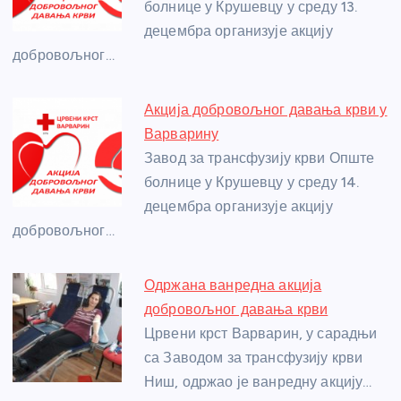
o
er
p
болнице у Крушевцу у среду 13.
децембра организује акцију
k
добровољног…
Акција добровољног давања крви у
Варварину
Завод за трансфузију крви Опште
болнице у Крушевцу у среду 14.
децембра организује акцију
добровољног…
Одржана ванредна акција
добровољног давања крви
Црвени крст Варварин, у сарадњи
са Заводом за трансфузију крви
Ниш, одржао је ванредну акцију…