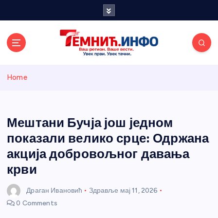
S
k
i
p
t
o
Темнићки
c
Home
o
n
информативн
t
e
Мештани Бучја још једном
и портал
n
показали велико срце: Одржана
t
акција добровољног давања
крви
Драган Ивановић
Здравље
мај 11, 2026
0 Comments