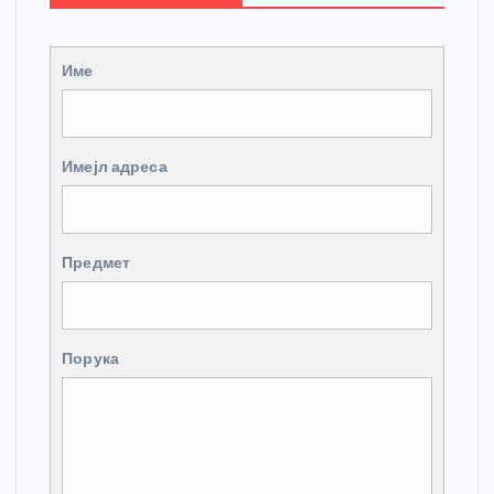
Име
Имејл адреса
Предмет
Порука