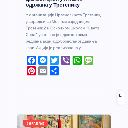
одржана у Трстенику
У организацији Црвеног крста Трстеник,
у сарадњи са Месном заједницом
Трстеник 2 и Основном школом “Свети
Сава”, успешно је одржана осма
редовна акција добровољног давања
крви. Акција је реализована у…
F
M
T
Vi
W
M
a
e
w
b
h
e
Pi
E
S
c
ss
itt
er
at
ss
nt
m
h
e
e
er
s
a
er
ail
ar
b
n
A
g
e
e
o
g
p
e
st
o
er
p
k
ЗДРАВЉЕ