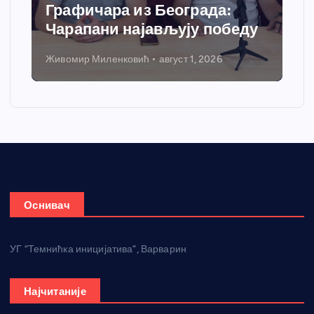
Графичара из Београда:
Чарапани најављују победу
Живомир Миленковић
август 1, 2026
Оснивач
УГ “Темнићка иницијатива”, Варварин
Најчитаније