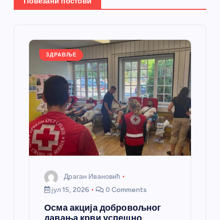
ч
Повезани постови
л
а
ЗДРАВЉЕ
н
к
а
Драган Ивановић
јул 15, 2026
0 Comments
Осма акција добровољног
давања крви успешно