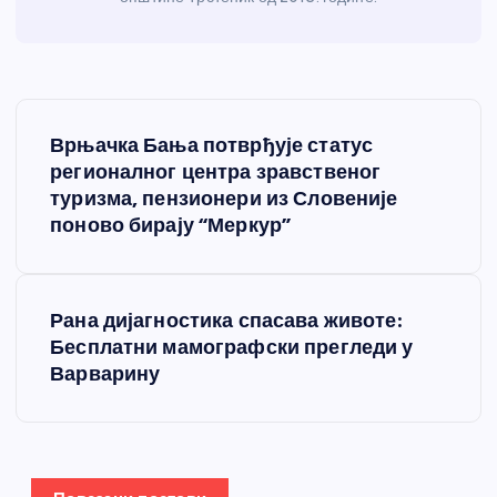
К
Врњачка Бања потврђује статус
р
регионалног центра зравственог
туризма, пензионери из Словеније
е
поново бирају “Меркур”
т
Рана дијагностика спасава животе:
а
Бесплатни мамографски прегледи у
Варварину
њ
е