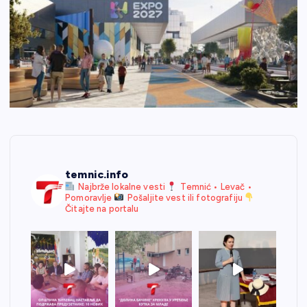
temnic.info
Najbrže lokalne vesti
Temnić • Levač •
Pomoravlje
Pošaljite vest ili fotografiju
Čitajte na portalu