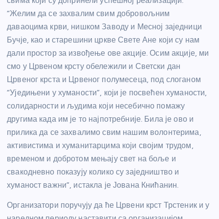
свима који су допринели успешној реализацији.
“Желим да се захвалим свим добровољним
даваоцима крви, нишком Заводу и Месној заједници
Бучје, као и старешини цркве Свете Ане који су нам
дали простор за извођење ове акције. Осим акције, ми
смо у Црвеном крсту обележили и Светски дан
Црвеног крста и Црвеног полумесеца, под слоганом
“Уједињени у хуманости”, који је посвећен хуманости,
солидарности и људима који несебично помажу
другима када им је то најпотребније. Била је ово и
прилика да се захвалимо свим нашим волонтерима,
активистима и хуманитарцима који својим трудом,
временом и добротом мењају свет на боље и
свакодневно показују колико су заједништво и
хуманост важни”, истакла је Јована Книћанин.
Организатори поручују да ће Црвени крст Трстеник и у
наредном периоду наставити са организацијом