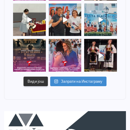
Види још
Запрати на Инстаграму