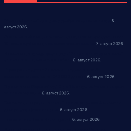
“Долина Бачине” кренула у уређење кутка за младе
8.
август 2026.
Општина Ћићевац наставља да подржава предузетнике:
10 нових субвенција за самозапошљавање
7. август 2026.
Вражогрнци чувају традицију: “Михољски сусрети села”
уз спортска надметања и забаву
6. август 2026.
Варварин подржао 25 нових предузетника: За
самозапошљавање по 380.000 динара
6. август 2026.
“Трстеник на Морави” од 10. до 16. августа: Богат програм
за све генерације
6. август 2026.
“Да се ради и гради по твом”: Трстеник улаже 4 милиона
динара у пројекте грађана
6. август 2026.
In memoriam: Тања Вилотијевић
6. август 2026.
Даница Петровић оживљава лик и дело Десанке