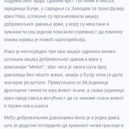
људима овог краја. Црвени крст Трстеник и Месна
заједница Бучје, у сарадњи са Заводом за трансфузију
крви Ниш, успешно су организовали акцију
добровољног давања крви, у којој су мештани и
хуманисти још једном показали спремност да помогну
онима којима је помоћ најпотребнија.
Иако је непосредно пре ове акције одржана веома
успешна акција добровољног давања крви у
компанији “Мебит”, због чега је овога пута број
давалаца био нешто мањи, акција у Бучју ипак је дала
значајне резултате. Прикупљено је 26 јединица
драгоцене течности која живот значи, а свака јединица
крви представља могућност да се некоме спасе живот
и пружи нова шанса.
Међу добровољним даваоцима била је и једна дама,
што је додатно потврдило да хуманост нема границе и