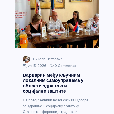
Никола Петровић
јул 15, 2026
0 Comments
Варварин међу кључним
локалним самоуправама у
области здравља и
социјалне заштите
На првој седници новог сазива Одбора
за здравље и социјалну политику
Сталне конференције градова и