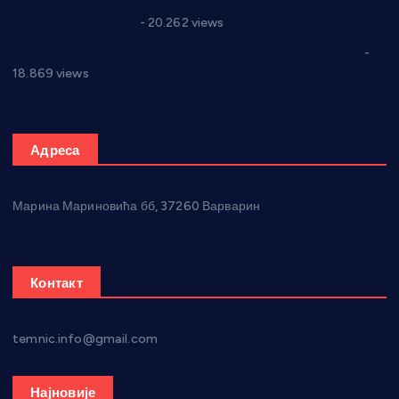
Јелена Вујић-Обрадовић представник Александровца у
Парламенту Србије
- 20.262 views
Откривена илегална штампарија новца код Варварина
-
18.869 views
Адреса
Марина Мариновића бб, 37260 Варварин
Контакт
temnic.info@gmail.com
Најновије