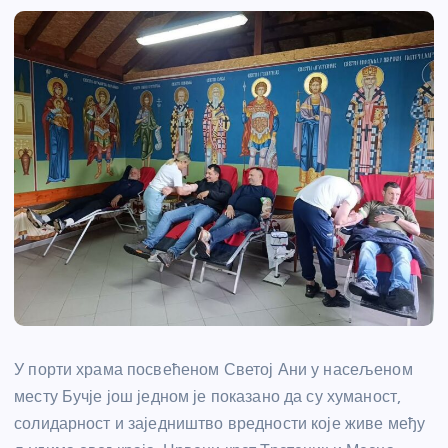
У порти храма посвећеном Светој Ани у насељеном
месту Бучје још једном је показано да су хуманост,
солидарност и заједништво вредности које живе међу