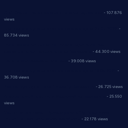
СНС: Осуда говора мржње и насиља над женама
- 107.876
views
Планска искључења електричне енергије за 27.07.2022.
-
85.734 views
Горан Макрагић директор, Ђорђе Бајић спортски
директор новог прволигаша из Варварина
- 44.300 views
Цене на крушевачким пијацама
- 39.008 views
Планска искључења електричне енергије за 19.05.2021.
-
36.708 views
Реконструкција хотела “Плажа” у Варварину
- 26.725 views
Апел за помоћ породици Марковић из Варварина
- 25.550
views
Саопштење и демант Дома здравља “Др Властимир
Годић” на текст који кружи фејсбуком
- 22.178 views