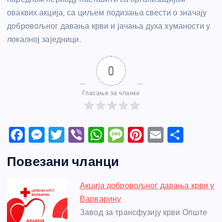
оваквих акција, са циљем подизања свести о значају
добровољног давања крви и јачања духа хуманости у
локалној заједници.
0
Гласање за чланке
F
M
T
Vi
W
M
Pi
E
S
a
e
w
b
h
e
nt
m
h
Повезани чланци
c
ss
itt
er
at
ss
er
ail
ar
e
e
er
s
a
e
e
Акција добровољног давања крви у
b
n
A
g
st
Варварину
o
g
p
e
Завод за трансфузију крви Опште