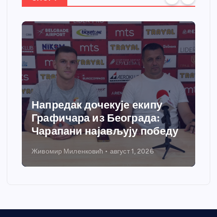
Спортски центар “Ћићевац”
добија савремени систем
грејања
Никола Петровић
јул 31, 2026