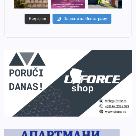
Види још
Запрати на Инстаграму