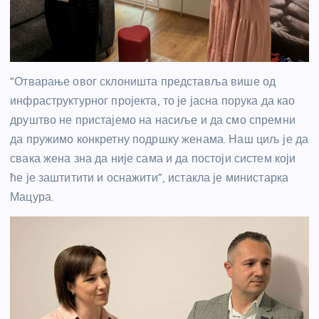
“Отварање овог склоништа представља више од
инфраструктурног пројекта, то је јасна порука да као
друштво не пристајемо на насиље и да смо спремни
да пружимо конкретну подршку женама. Наш циљ је да
свака жена зна да није сама и да постоји систем који
ће је заштитити и оснажити”, истакла је министарка
Мацура.