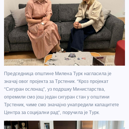
Председница општине Милена Турк нагласила је
значај овог пројекта за Трстеник. “Кроз пројекат
“Сигуран ослонац”, уз подршку Министарства,
опремили смо још један сигуран стан у општини
Трстеник, чиме смо значајно унапредили капацитете
Центра за социјални рад”, поручила је Турк.