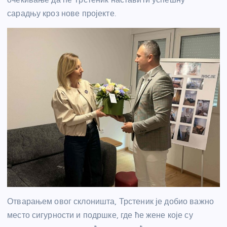
сарадњу кроз нове пројекте.
Отварањем овог склоништа, Трстеник је добио важно
место сигурности и подршке, где ће жене које су