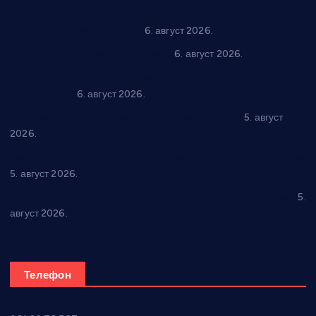
“Да се ради и гради по твом”: Трстеник улаже 4 милиона
динара у пројекте грађана
6. август 2026.
In memoriam: Тања Вилотијевић
6. август 2026.
Даница Петровић оживљава лик и дело Десанке
Максимовић
6. август 2026.
Александровац спреман за 61. “Жупску бербу”
5. август
2026.
Нова игралишта стижу у Бошњане, Доњи Катун и Парцане
5. август 2026.
У Ћићевцу одржана Конференција клубова Зоне “Запад”
5.
август 2026.
Телефон