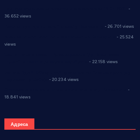
Планска искључења електричне енергије за 19.05.2021.
-
36.652 views
Реконструкција хотела “Плажа” у Варварину
- 26.701 views
Апел за помоћ породици Марковић из Варварина
- 25.524
views
Саопштење и демант Дома здравља “Др Властимир
Годић” на текст који кружи фејсбуком
- 22.158 views
Јелена Вујић-Обрадовић представник Александровца у
Парламенту Србије
- 20.234 views
Откривена илегална штампарија новца код Варварина
-
18.841 views
Адреса