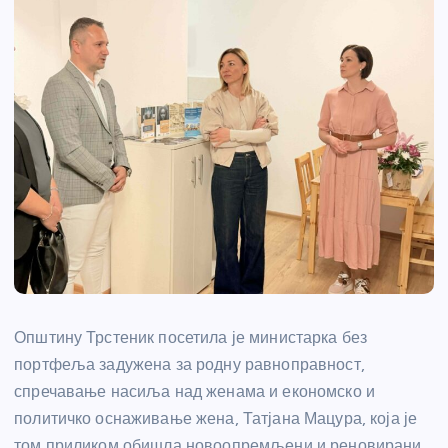
Општину Трстеник посетила је министарка без
портфеља задужена за родну равноправност,
спречавање насиља над женама и економско и
политичко оснаживање жена, Татјана Мацура, која је
том приликом обишла новоопремљени и реновирани