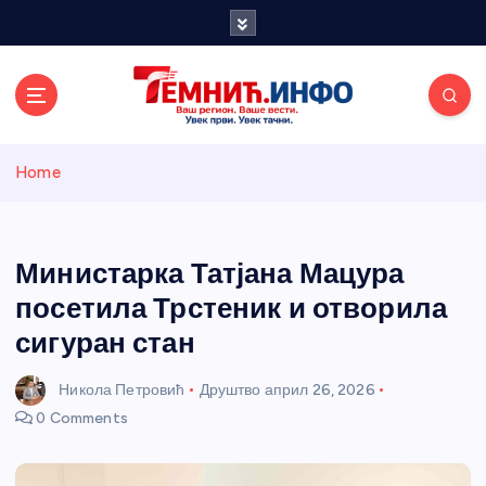
S
k
i
p
t
o
Темнићки
c
Home
o
n
информативн
t
e
Министарка Татјана Мацура
и портал
n
посетила Трстеник и отворила
t
сигуран стан
Никола Петровић
Друштво
април 26, 2026
0 Comments