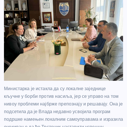
Министарка је истакла да су локалне заједнице
кључне у борби против насиља, јер се управо на том
нивоу проблеми најбрже препознају и решавају. Она је
подсетила да је Влада недавно усвојила програм
подршке намењен локалним самоуправама и изразила
очекивање да ће Трстеник наставити успешну