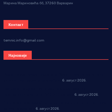
Марина Мариновића бб, 37260 Варварин
Контакт
temnic.info@gmail.com
Најновије
Вражогрнци чувају традицију: “Михољски сусрети села”
уз спортска надметања и забаву
6. август 2026.
Варварин подржао 25 нових предузетника: За
самозапошљавање по 380.000 динара
6. август 2026.
“Трстеник на Морави” од 10. до 16. августа: Богат програм
за све генерације
6. август 2026.