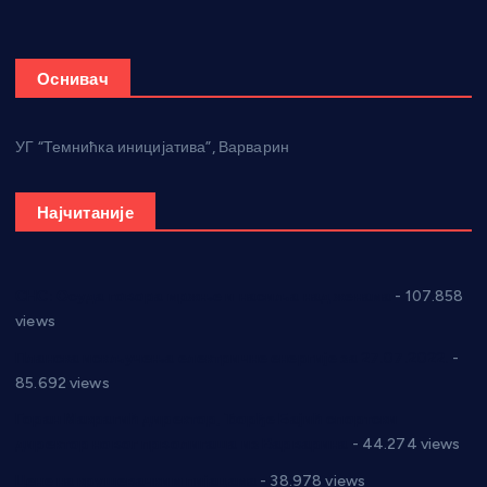
Оснивач
УГ “Темнићка иницијатива”, Варварин
Најчитаније
СНС: Осуда говора мржње и насиља над женама
- 107.858
views
Планска искључења електричне енергије за 27.07.2022.
-
85.692 views
Горан Макрагић директор, Ђорђе Бајић спортски
директор новог прволигаша из Варварина
- 44.274 views
Цене на крушевачким пијацама
- 38.978 views