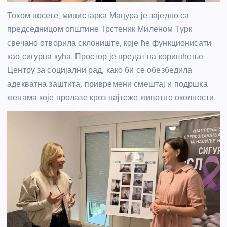
Током посете, министарка Мацура је заједно са
председницом општине Трстеник Миленом Турк
свечано отворила склониште, које ће функционисати
као сигурна кућа. Простор је предат на коришћење
Центру за социјални рад, како би се обезбедила
адекватна заштита, привремени смештај и подршка
женама које пролазе кроз најтеже животне околности.