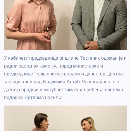
У кабинету председнице општине Трстеник одржан је и
радни састанак коме су, поред министарке и
председнице Турк, присуствовали и директор Центра
за социјални рад Владимир Антић. Разговарано је о
даљој сарадњи и могућностима унапређења система
подршке жртвама насиља.