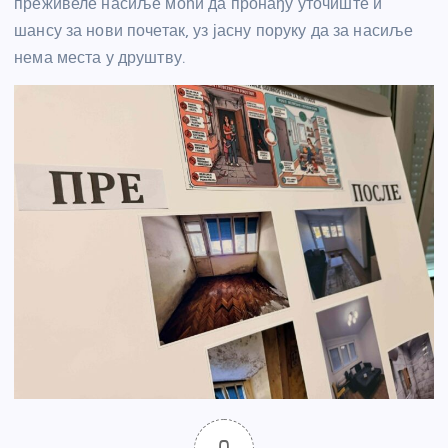
преживеле насиље моћи да пронађу уточиште и
шансу за нови почетак, уз јасну поруку да за насиље
нема места у друштву.