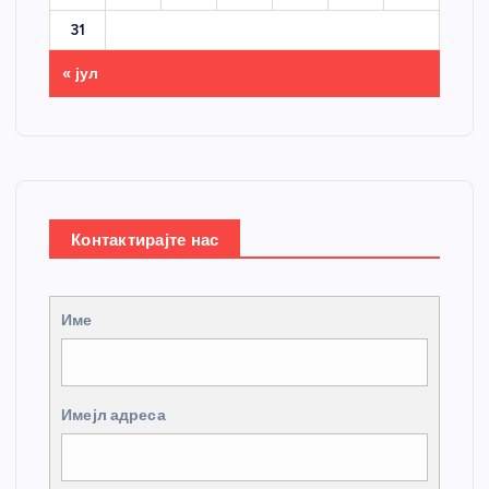
31
« јул
Контактирајте нас
Име
Имејл адреса