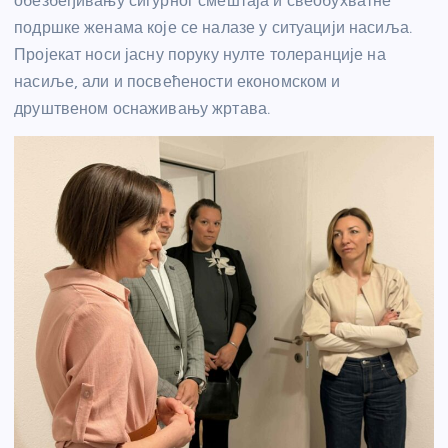
обезбеђивању сигурног смештаја и свеобухватне
подршке женама које се налазе у ситуацији насиља.
Пројекат носи јасну поруку нулте толеранције на
насиље, али и посвећености економском и
друштвеном оснаживању жртава.