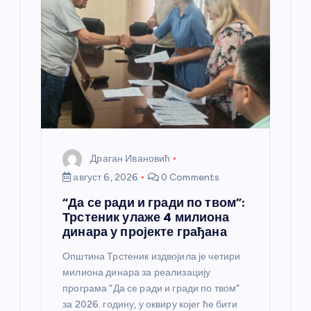
а
н
к
а
Драган Ивановић
август 6, 2026
0 Comments
“Да се ради и гради по твом”:
Трстеник улаже 4 милиона
динара у пројекте грађана
Општина Трстеник издвојила је четири
милиона динара за реализацију
програма “Да се ради и гради по твом”
за 2026. годину, у оквиру којег ће бити