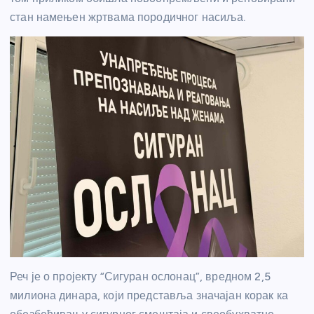
стан намењен жртвама породичног насиља.
Реч је о пројекту “Сигуран ослонац”, вредном 2,5
милиона динара, који представља значајан корак ка