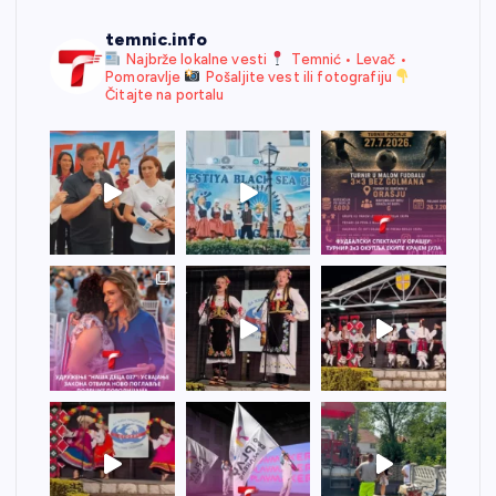
temnic.info
Najbrže lokalne vesti
Temnić • Levač •
Pomoravlje
Pošaljite vest ili fotografiju
Čitajte na portalu