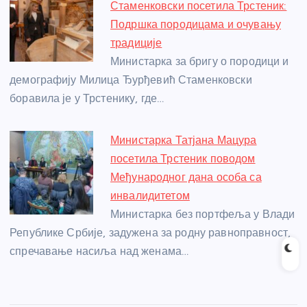
Стаменковски посетила Трстеник:
Подршка породицама и очувању
традиције
Министарка за бригу о породици и
демографију Милица Ђурђевић Стаменковски
боравила је у Трстенику, где…
Министарка Татјана Мацура
посетила Трстеник поводом
Међународног дана особа са
инвалидитетом
Министарка без портфеља у Влади
Републике Србије, задужена за родну равноправност,
спречавање насиља над женама…