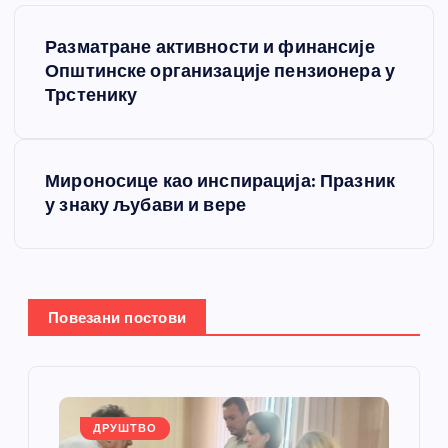
К
Разматране активности и финансије
р
Општинске организације пензионера у
Трстенику
е
т
Мироносице као инспирација: Празник
у знаку љубави и вере
а
њ
е
Повезани постови
ч
л
ДРУШТВО