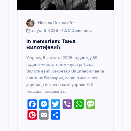
Никола Петровић
август 6, 2026
0 Comments
In memoriam: Тања
Вилотијевић
У среду, 5. августа 2026. године, у 59.
години живота, преминула је Тања
Вилотијевић, секретар Општинског већа
општине Варварин, саопштила је ова
јединица локалне самоуправе. 0 0
гласова Гласање за…
F
M
T
Vi
W
M
a
e
w
b
h
e
Pi
E
S
c
ss
itt
er
at
ss
nt
m
h