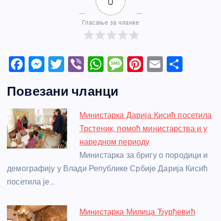
0
Гласање за чланке
F
M
T
Vi
W
M
Pi
E
S
a
e
w
b
h
e
nt
m
h
Повезани чланци
c
ss
itt
er
at
ss
er
ail
ar
e
e
er
s
a
e
e
Министарка Дарија Кисић посетила
b
n
A
g
st
Трстеник, помоћ министарства и у
o
g
p
e
наредном периоду
o
er
p
Министарка за бригу о породици и
демографију у Влади Републике Србије Дарија Кисић
k
посетила је…
Министарка Милица Ђурђевић