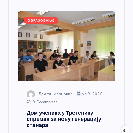
o
g
p
e
st
o
er
p
k
ОБРАЗОВАЊЕ
Драган Ивановић
јул 8, 2026
0 Comments
Дом ученика у Трстенику
спреман за нову генерацију
станара