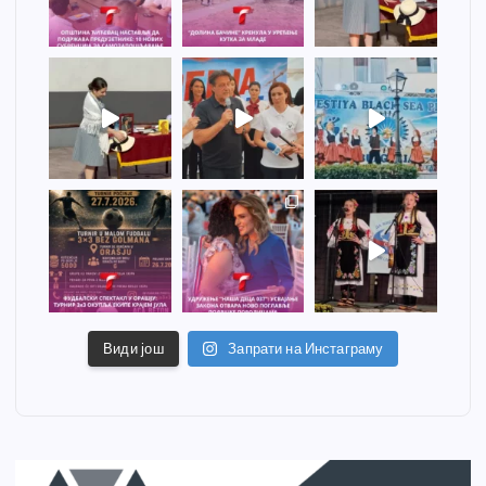
Види још
Запрати на Инстаграму