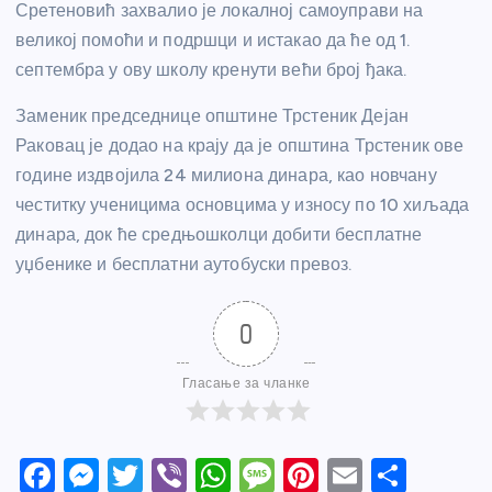
Сретеновић захвалио је локалној самоуправи на
великој помоћи и подршци и истакао да ће од 1.
септембра у ову школу кренути већи број ђака.
Заменик председнице општине Трстеник Дејан
Раковац је додао на крају да је општина Трстеник ове
године издвојила 24 милиона динара, као новчану
честитку ученицима основцима у износу по 10 хиљада
динара, док ће средњошколци добити бесплатне
уџбенике и бесплатни аутобуски превоз.
0
Гласање за чланке
F
M
T
Vi
W
M
Pi
E
S