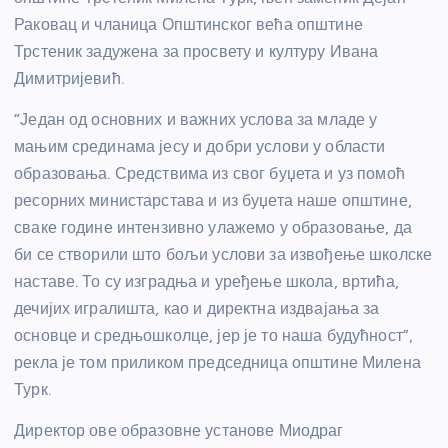
Раковац и чланица Општинског већа општине
Трстеник задужена за просвету и културу Ивана
Димитријевић.
“Један од основних и важних услова за младе у
мањим срединама јесу и добри услови у области
образовања. Средствима из свог буџета и уз помоћ
ресорних министарстава и из буџета наше општине,
сваке године интензивно улажемо у образовање, да
би се створили што бољи услови за извођење школске
наставе. То су изградња и уређење школа, вртића,
дечијих игралишта, као и директна издвајања за
основце и средњошколце, јер је то наша будућност”,
рекла је том приликом председница општине Милена
Турк.
Директор ове образовне установе Миодраг