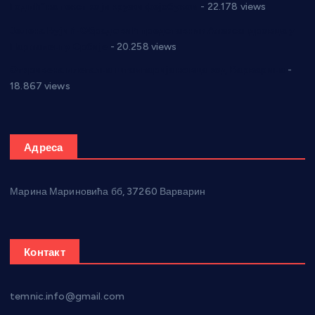
Годић” на текст који кружи фејсбуком
- 22.178 views
Јелена Вујић-Обрадовић представник Александровца у
Парламенту Србије
- 20.258 views
Откривена илегална штампарија новца код Варварина
-
18.867 views
Адреса
Марина Мариновића бб, 37260 Варварин
Контакт
temnic.info@gmail.com