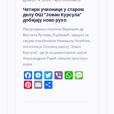
август 4, 2026
0 Comments
Четири учионице у старом
делу ОШ “Јован Курсула”
добијају ново рухо
Председница општине Варварин др
Виолета Лутовац Ђурђевић, заједно са
својим помоћником Немањом Чолићем,
посетила је Основну школу “Јован
Курсула”, где је са директорком школе
Александром Ракић обишла простор у
којем…
F
M
T
Vi
W
M
a
e
w
b
h
e
Pi
E
S
c
ss
itt
er
at
ss
nt
m
h
e
e
er
s
a
er
ail
ar
b
n
A
g
e
e