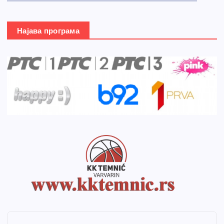
Најава програма