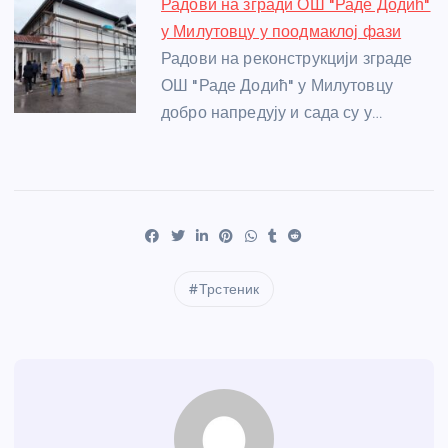
Радови на згради ОШ "Раде Додић"
у Милутовцу у поодмаклој фази
Радови на реконструкцији зграде
ОШ "Раде Додић" у Милутовцу
добро напредују и сада су у…
Трстеник