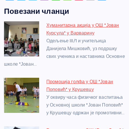
a
e
w
b
h
e
nt
m
h
Повезани чланци
c
ss
itt
er
at
ss
er
ail
ar
e
e
er
s
a
e
e
Хуманитарна акција у ОШ "Јован
b
n
A
g
st
Курсула" у Варварину
o
g
p
e
Одељење III/1 и учитељица
o
er
p
Данијела Мишковић, уз подршку
свих ученика и наставника Основне
k
школе "Јован…
Промоција голфа у ОШ "Јован
Поповић" у Крушевцу
У оквиру часа физичког васпитања
у Основној школи "Јован Поповић"
у Крушевцу одржан је промотивни…