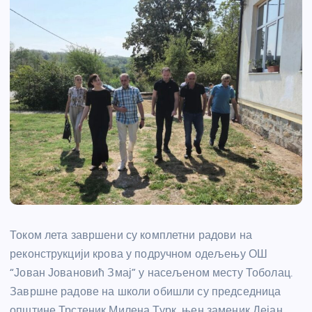
Током лета завршени су комплетни радови на
реконструкцији крова у подручном одељењу ОШ
“Јован Јовановић Змај” у насељеном месту Тоболац.
Завршне радове на школи обишли су председница
општине Трстеник Милена Турк, њен заменик Дејан