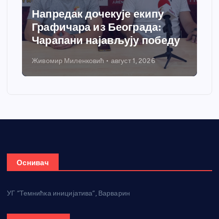
Напредак дочекује екипу
Графичара из Београда:
Чарапани најављују победу
Живомир Миленковић
август 1, 2026
Оснивач
УГ “Темнићка иницијатива”, Варварин