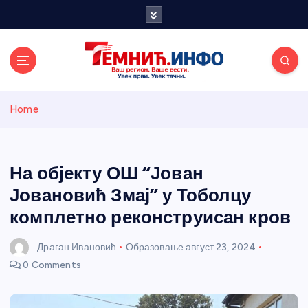
S
k
i
p
t
o
Темнићки
c
Home
o
n
информативн
t
e
На објекту ОШ “Јован
и портал
n
Јовановић Змај” у Тоболцу
t
комплетно реконструисан кров
Драган Ивановић
Образовање
август 23, 2024
0 Comments