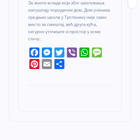
За многе младе који због школовања
напуштају породични дом, Дом ученика
средњих школа у Трстенику није само
место за смештај, већ друга кућа,
сигурно уточиште и простор у коме
стичу…
F
M
T
Vi
W
M
a
e
w
b
h
e
Pi
E
S
c
ss
itt
er
at
ss
nt
m
h
e
e
er
s
a
er
ail
ar
b
n
A
g
e
e
o
g
p
e
st
o
er
p
k