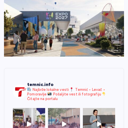
temnic.info
Najbrže lokalne vesti
Temnić • Levač •
Pomoravlje
Pošaljite vest ili fotografiju
Čitajte na portalu