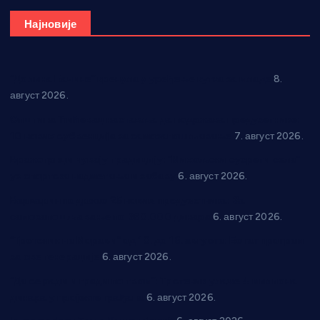
Најновије
“Долина Бачине” кренула у уређење кутка за младе
8.
август 2026.
Општина Ћићевац наставља да подржава предузетнике:
10 нових субвенција за самозапошљавање
7. август 2026.
Вражогрнци чувају традицију: “Михољски сусрети села”
уз спортска надметања и забаву
6. август 2026.
Варварин подржао 25 нових предузетника: За
самозапошљавање по 380.000 динара
6. август 2026.
“Трстеник на Морави” од 10. до 16. августа: Богат програм
за све генерације
6. август 2026.
“Да се ради и гради по твом”: Трстеник улаже 4 милиона
динара у пројекте грађана
6. август 2026.