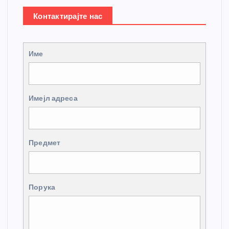
Контактирајте нас
Име
Имејл адреса
Предмет
Порука