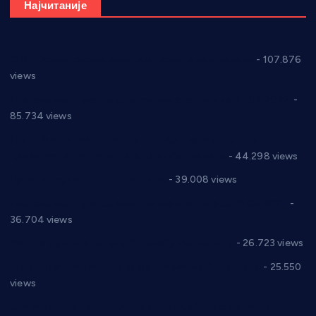
Најчитаније
СНС: Осуда говора мржње и насиља над женама
- 107.876
views
Планска искључења електричне енергије за 27.07.2022.
-
85.734 views
Горан Макрагић директор, Ђорђе Бајић спортски
директор новог прволигаша из Варварина
- 44.298 views
Цене на крушевачким пијацама
- 39.008 views
Планска искључења електричне енергије за 19.05.2021.
-
36.704 views
Реконструкција хотела “Плажа” у Варварину
- 26.723 views
Апел за помоћ породици Марковић из Варварина
- 25.550
views
Саопштење и демант Дома здравља “Др Властимир