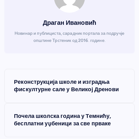
Драган Ивановић
Новинар и публициста, сарадник портала за подручје
општине Трстеник од 2016. године.
К
Реконструкција школе и изградња
р
фискултурне сале у Великој Дренови
е
Почела школска година у Темнићу,
т
бесплатни уџбеници за све прваке
а