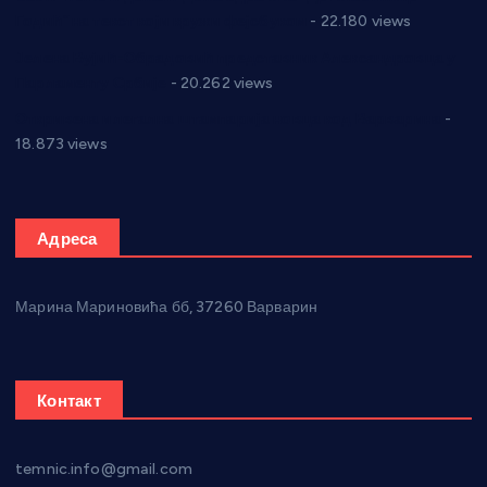
Годић” на текст који кружи фејсбуком
- 22.180 views
Јелена Вујић-Обрадовић представник Александровца у
Парламенту Србије
- 20.262 views
Откривена илегална штампарија новца код Варварина
-
18.873 views
Адреса
Марина Мариновића бб, 37260 Варварин
Контакт
temnic.info@gmail.com