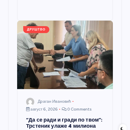
b
n
A
g
e
e
o
g
p
e
st
o
er
p
k
ДРУШТВО
Драган Ивановић
август 6, 2026
0 Comments
“Да се ради и гради по твом”:
Трстеник улаже 4 милиона