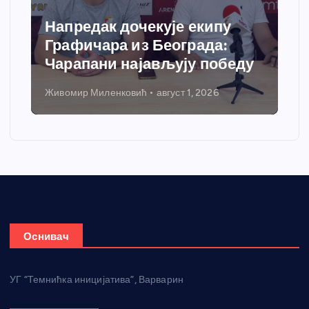
Напредак дочекује екипу
Графичара из Београда:
Чарапани најављују победу
Живомир Миленковић
август 1, 2026
Оснивач
УГ “Темнићка иницијатива”, Варварин