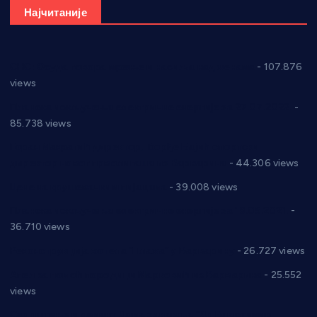
Најчитаније
СНС: Осуда говора мржње и насиља над женама
- 107.876
views
Планска искључења електричне енергије за 27.07.2022.
-
85.738 views
Горан Макрагић директор, Ђорђе Бајић спортски
директор новог прволигаша из Варварина
- 44.306 views
Цене на крушевачким пијацама
- 39.008 views
Планска искључења електричне енергије за 19.05.2021.
-
36.710 views
Реконструкција хотела “Плажа” у Варварину
- 26.727 views
Апел за помоћ породици Марковић из Варварина
- 25.552
views
Саопштење и демант Дома здравља “Др Властимир