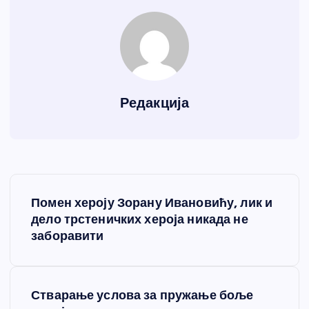
Редакција
К
Помен хероју Зорану Ивановићу, лик и
р
дело трстеничких хероја никада не
заборавити
е
т
Стварање услова за пружање боље