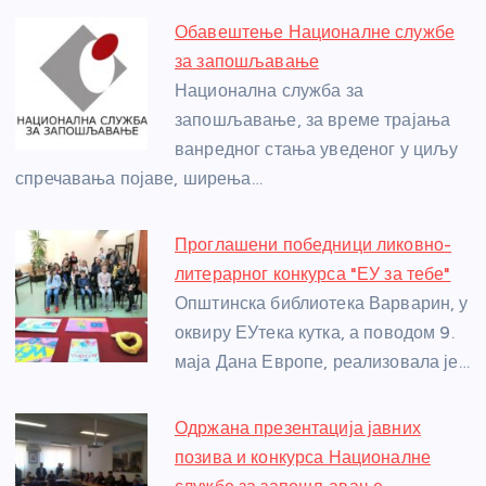
e
e
er
s
a
e
e
Обавештење Националне службе
b
n
A
g
st
за запошљавање
o
g
p
e
Национална служба за
o
er
p
запошљавање, за време трајања
ванредног стања уведеног у циљу
k
спречавања појаве, ширења…
Проглашени победници ликовно-
литерарног конкурса "ЕУ за тебе"
Општинска библиотека Варварин, у
оквиру ЕУтека кутка, а поводом 9.
маја Дана Европе, реализовала је…
Одржана презентација јавних
позива и конкурса Националне