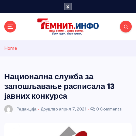
S
k
i
p
t
o
Темнићки
c
Home
o
n
информативн
t
e
Национална служба за
и портал
n
запошљавање расписала 13
t
јавних конкурса
Редакција
Друштво
април 7, 2021
0 Comments