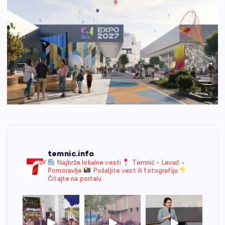
temnic.info
Najbrže lokalne vesti
Temnić • Levač •
Pomoravlje
Pošaljite vest ili fotografiju
Čitajte na portalu