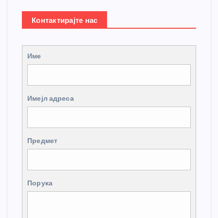
Контактирајте нас
Име
Имејл адреса
Предмет
Порука