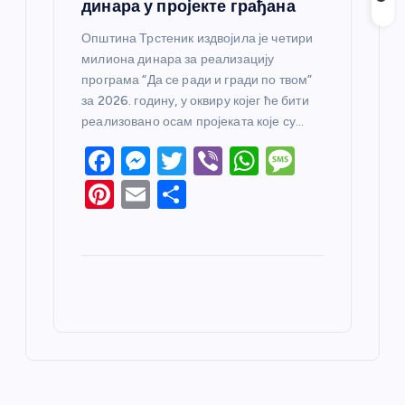
динара у пројекте грађана
Општина Трстеник издвојила је четири
милиона динара за реализацију
програма “Да се ради и гради по твом”
за 2026. годину, у оквиру којег ће бити
реализовано осам пројеката које су…
F
M
T
Vi
W
M
a
e
w
b
h
e
Pi
E
S
c
ss
itt
er
at
ss
nt
m
h
e
e
er
s
a
er
ail
ar
b
n
A
g
e
e
o
g
p
e
st
o
er
p
k