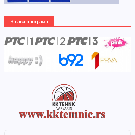
Најава програма