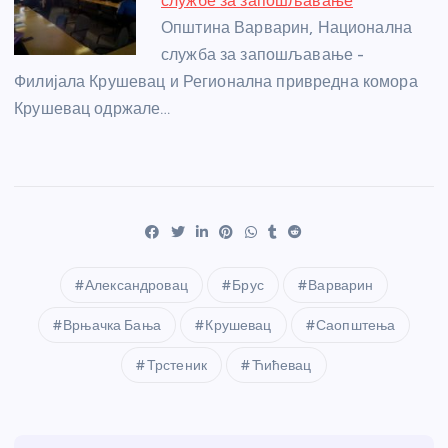
службе за запошљавање
Општина Варварин, Национална
служба за запошљавање -
Филијала Крушевац и Регионална привредна комора
Крушевац одржале…
Александровац
Брус
Варварин
Врњачка Бања
Крушевац
Саопштења
Трстеник
Ћићевац