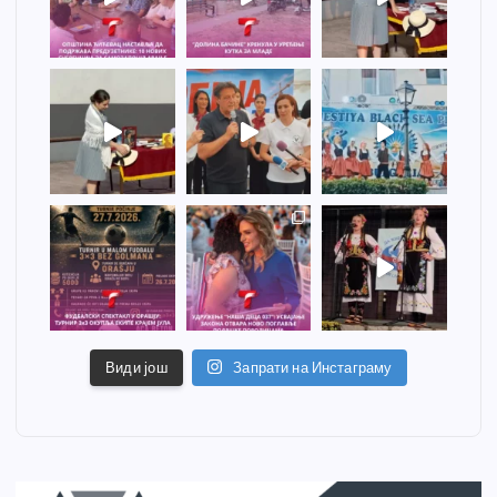
Види још
Запрати на Инстаграму