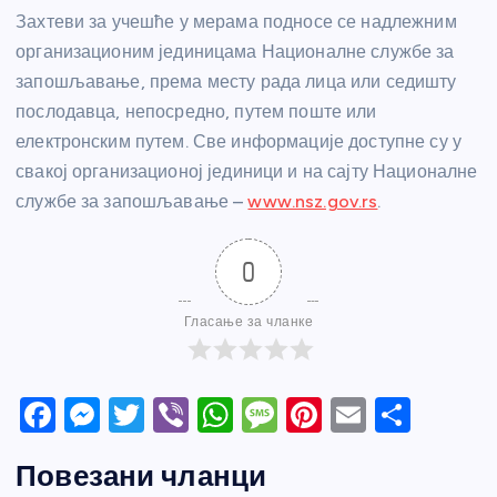
Захтеви за учешће у мерама подносе се надлежним
организационим јединицама Националне службе за
запошљавање, према месту рада лица или седишту
послодавца, непосредно, путем поште или
електронским путем. Све информације доступне су у
свакој организационој јединици и на сајту Националне
службе за запошљавање –
www.nsz.gov.rs
.
0
Гласање за чланке
F
M
T
Vi
W
M
Pi
E
S
a
e
w
b
h
e
nt
m
h
Повезани чланци
c
ss
itt
er
at
ss
er
ail
ar