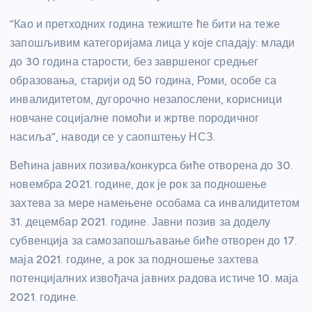
“Као и претходних година тежиште ће бити на теже
запошљивим категоријама лица у које спадају: млади
до 30 година старости, без завршеног средњег
образовања, старији од 50 година, Роми, особе са
инвалидитетом, дугорочно незапослени, корисници
новчане социјалне помоћи и жртве породичног
насиља”, наводи се у саопштењу НСЗ.
Већина јавних позива/конкурса биће отворена до 30.
новембра 2021. године, док је рок за подношење
захтева за мере намењене особама са инвалидитетом
31. децембар 2021. године. Јавни позив за доделу
субвенција за самозапошљавање биће отворен до 17.
маја 2021. године, а рок за подношење захтева
потенцијалних извођача јавних радова истиче 10. маја
2021. године.