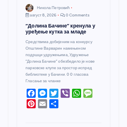
Никола Петровић
август 8, 2026
0 Comments
“Долина Бачине” кренула у
уређење кутка за младе
Средствима добијеним на конкурсу
Општине Варварин намењеном
подршци удружењима, Удружење
“Долина Бачине” обезбедило је нове
парковске клупе за простор испред
библиотеке у Бачини. 0 0 гласова
Гласање за чланке
F
M
T
Vi
W
M
a
e
w
b
h
e
Pi
E
S
c
ss
itt
er
at
ss
nt
m
h
e
e
er
s
a
er
ail
ar