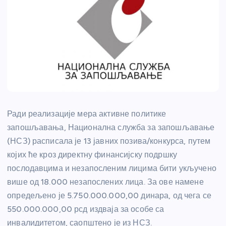
Ради реализације мера активне политике
запошљавања, Национална служба за запошљавање
(НСЗ) расписала је 13 јавних позива/конкурса, путем
којих ће кроз директну финансијску подршку
послодавцима и незапосленим лицима бити укључено
више од 18.000 незапослених лица. За ове намене
опредељено је 5.750.000.000,00 динара, од чега се
550.000.000,00 рсд издваја за особе са
инвалидитетом, саопштено је из НСЗ.