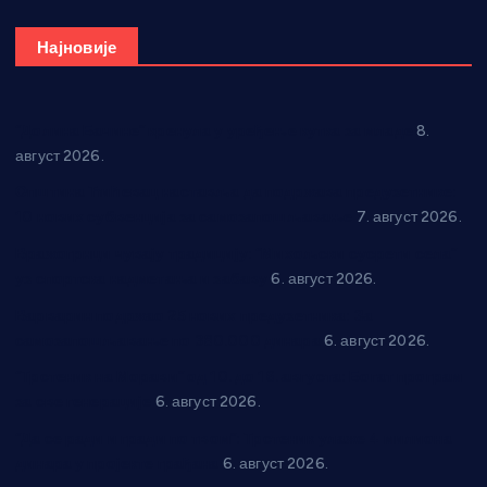
Најновије
“Долина Бачине” кренула у уређење кутка за младе
8.
август 2026.
Општина Ћићевац наставља да подржава предузетнике:
10 нових субвенција за самозапошљавање
7. август 2026.
Вражогрнци чувају традицију: “Михољски сусрети села”
уз спортска надметања и забаву
6. август 2026.
Варварин подржао 25 нових предузетника: За
самозапошљавање по 380.000 динара
6. август 2026.
“Трстеник на Морави” од 10. до 16. августа: Богат програм
за све генерације
6. август 2026.
“Да се ради и гради по твом”: Трстеник улаже 4 милиона
динара у пројекте грађана
6. август 2026.