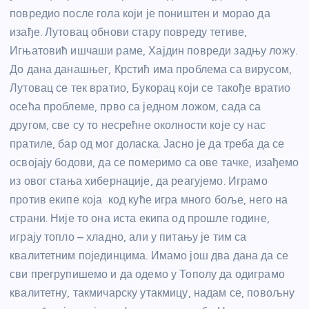
повредио после гола који је поништен и морао да
изађе. Лутовац обнови стару повреду тетиве,
Игњатовић ишчаши раме, Хајдин повреди задњу ложу.
До дана данашњег, Крстић има проблема са вирусом,
Лутовац се тек вратио, Букорац који се такође вратио
осећа проблеме, прво са једном ложом, сада са
другом, све су то несрећне околности које су нас
пратиле, бар од мог доласка. Јасно је да треба да се
освојају бодови, да се померимо са ове тачке, изађемо
из овог стања хибернације, да реагујемо. Играмо
против екипе која код куће игра много боље, него на
страни. Није то она иста екипа од прошле године,
играју топло – хладно, али у питању је тим са
квалитетним појединцима. Имамо још два дана да се
сви прегрупишемо и да одемо у Тополу да одиграмо
квалитетну, такмичарску утакмицу, надам се, повољну