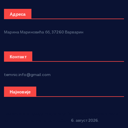
Адреса
Марина Мариновића бб, 37260 Варварин
Контакт
temnic.info@gmail.com
Најновије
Вражогрнци чувају традицију: “Михољски сусрети села”
уз спортска надметања и забаву
6. август 2026.