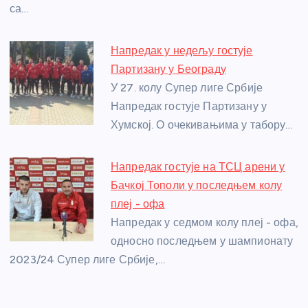
са…
Напредак у недељу гостује
Партизану у Београду
У 27. колу Супер лиге Србије
Напредак гостује Партизану у
Хумској. О очекивањима у табору…
Напредак гостује на ТСЦ арени у
Бачкој Тополи у последњем колу
плеј - офа
Напредак у седмом колу плеј - офа,
односно последњем у шампионату
2023/24 Супер лиге Србије,…