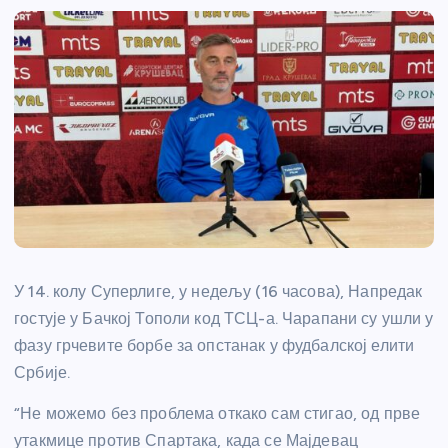
У 14. колу Суперлиге, у недељу (16 часова), Напредак
гостује у Бачкој Тополи код ТСЦ-а. Чарапани су ушли у
фазу грчевите борбе за опстанак у фудбалској елити
Србије.
“Не можемо без проблема откако сам стигао, од прве
утакмице против Спартака, када се Мајдевац