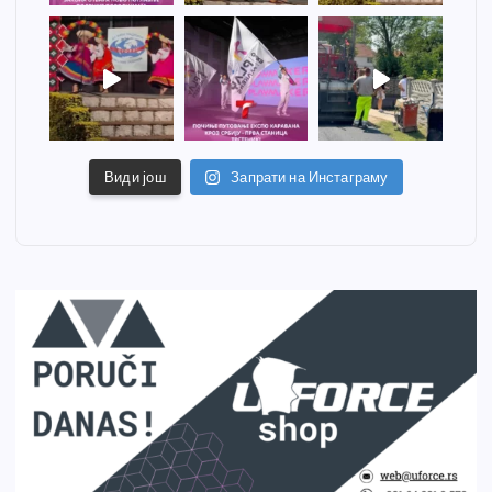
Види још
Запрати на Инстаграму