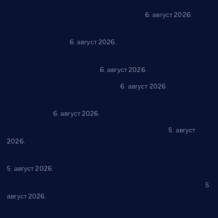
Варварин подржао 25 нових предузетника: За
самозапошљавање по 380.000 динара
6. август 2026.
“Трстеник на Морави” од 10. до 16. августа: Богат програм
за све генерације
6. август 2026.
“Да се ради и гради по твом”: Трстеник улаже 4 милиона
динара у пројекте грађана
6. август 2026.
In memoriam: Тања Вилотијевић
6. август 2026.
Даница Петровић оживљава лик и дело Десанке
Максимовић
6. август 2026.
Александровац спреман за 61. “Жупску бербу”
5. август
2026.
Нова игралишта стижу у Бошњане, Доњи Катун и Парцане
5. август 2026.
У Ћићевцу одржана Конференција клубова Зоне “Запад”
5.
август 2026.