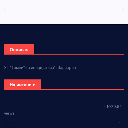
Оснивач
УГ “Темнићка иницијатива”, Варварин
Најчитаније
СНС: Осуда говора мржње и насиља над женама
- 107.862
views
Планска искључења електричне енергије за 27.07.2022.
-