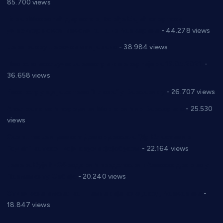
85.700 views
Горан Макрагић директор, Ђорђе Бајић спортски
директор новог прволигаша из Варварина
- 44.278 views
Цене на крушевачким пијацама
- 38.984 views
Планска искључења електричне енергије за 19.05.2021.
-
36.658 views
Реконструкција хотела “Плажа” у Варварину
- 26.707 views
Апел за помоћ породици Марковић из Варварина
- 25.530
views
Саопштење и демант Дома здравља “Др Властимир
Годић” на текст који кружи фејсбуком
- 22.164 views
Јелена Вујић-Обрадовић представник Александровца у
Парламенту Србије
- 20.240 views
Откривена илегална штампарија новца код Варварина
-
18.847 views