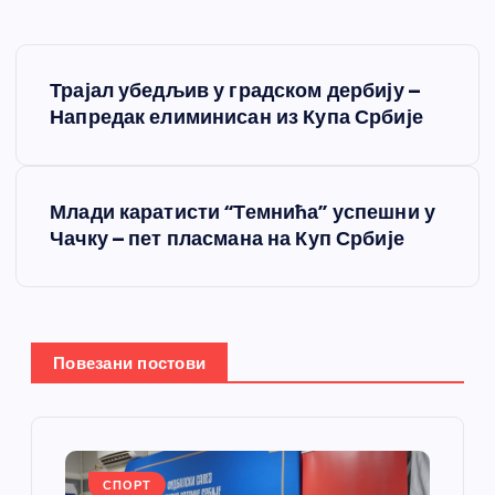
К
Трајал убедљив у градском дербију –
р
Напредак елиминисан из Купа Србије
е
Млади каратисти “Темнића” успешни у
т
Чачку – пет пласмана на Куп Србије
а
њ
Повезани постови
е
ч
СПОРТ