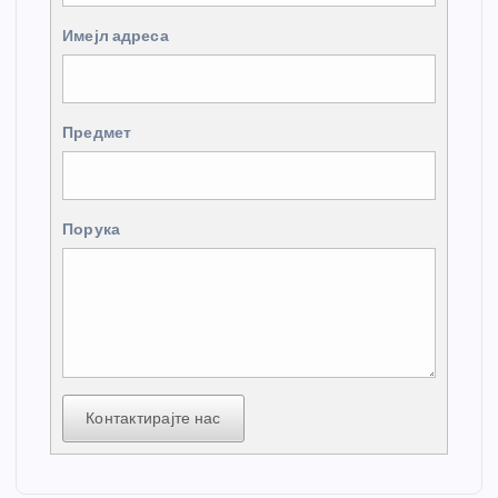
Имејл адреса
Предмет
Порука
Контактирајте нас