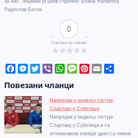
за нас”, изјавио је шеф стручног штаба Напретка
Радослав Батак.
0
Гласање за чланке
F
M
T
Vi
W
M
Pi
E
S
a
e
w
b
h
e
nt
m
h
Повезани чланци
c
ss
itt
er
at
ss
er
ail
ar
e
e
er
s
a
e
e
Напредак у недељу гостује
b
n
A
g
st
Спартаку у Суботици
o
g
p
e
Напредак у недељу гостује
o
er
p
Спартаку у Суботици и са
оптимизмом очекује дуел са тимом
k