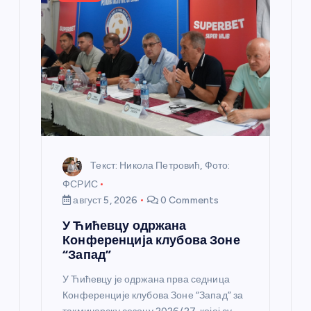
л
а
н
к
а
Текст: Никола Петровић, Фото:
ФСРИС
август 5, 2026
0 Comments
У Ћићевцу одржана
Конференција клубова Зоне
“Запад”
У Ћићевцу је одржана прва седница
Конференције клубова Зоне “Запад” за