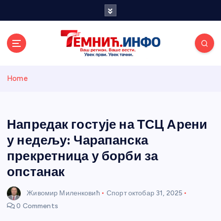
S
k
i
p
t
o
Темнићки
c
Home
o
n
информативн
t
e
Напредак гостује на ТСЦ Арени
и портал
n
у недељу: Чарапанска
t
прекретница у борби за
опстанак
Живомир Миленковић
Спорт
октобар 31, 2025
0 Comments