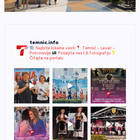
temnic.info
Najbrže lokalne vesti
Temnić • Levač •
Pomoravlje
Pošaljite vest ili fotografiju
Čitajte na portalu