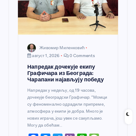
Живомир Миленковић
август 1, 2026
0 Comments
Напредак дочекује екипу
Графичара из Београда:
Чарапани најављују победу
Напредак у недељу, од 19 часова,
дочекује београдски Графичар. “Момци
су феноменално одрадили припреме,
атмосфера у екипи је добра. Много је
нових играча, још увек се сакупљамо.
Могу да обећам…