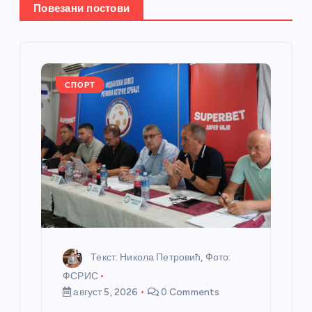
е
Повезани постови
ч
л
СПОРТ
а
н
к
а
Текст: Никола Петровић, Фото:
ФСРИС
август 5, 2026
0 Comments