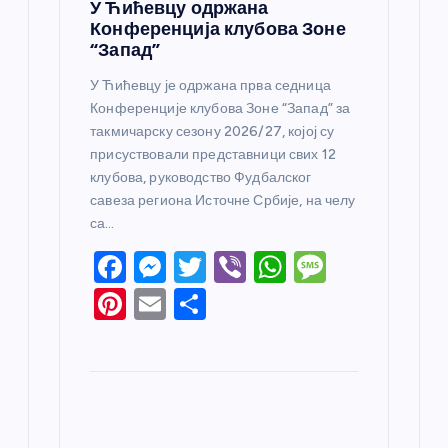
У Ћићевцу одржана
Конференција клубова Зоне
“Запад”
У Ћићевцу је одржана прва седница
Конференције клубова Зоне “Запад” за
такмичарску сезону 2026/27, којој су
присуствовали представници свих 12
клубова, руководство Фудбалског
савеза региона Источне Србије, на челу
са…
F
M
T
Vi
W
M
a
e
w
b
h
e
Pi
E
S
c
ss
itt
er
at
ss
nt
m
h
e
e
er
s
a
er
ail
ar
b
n
A
g
e
e
o
g
p
e
st