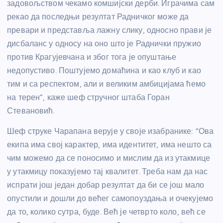
задовољством чекамо комшијски дерби. Играчима сам
рекао да последњи резултат Радничког може да
превари и представља лажну слику, односно прави је
дисбаланс у односу на оно што је Раднички пружио
против Крагујевчана и због тога је опуштање
недопустиво. Поштујемо домаћина и као клуб и као
тим и са респектом, али и великим амбицијама ћемо
на терен”, каже шеф стручног штаба Горан
Стевановић.
Шеф струке Чарапана верује у своје изабранике: “Ова
екипа има свој карактер, има идентитет, има нешто са
чим можемо да се поносимо и мислим да из утакмице
у утакмицу показујемо тај квалитет. Треба нам да нас
испрати још један добар резултат да би се још мало
опустили и дошли до већег самопоуздања и очекујемо
да то, колико сутра, буде. Већ је четврто коло, већ се