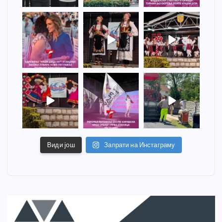
Види још
Запрати на Инстаграму