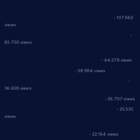
СНС: Осуда говора мржње и насиља над женама
- 107.862
views
Планска искључења електричне енергије за 27.07.2022.
-
85.700 views
Горан Макрагић директор, Ђорђе Бајић спортски
директор новог прволигаша из Варварина
- 44.278 views
Цене на крушевачким пијацама
- 38.984 views
Планска искључења електричне енергије за 19.05.2021.
-
36.658 views
Реконструкција хотела “Плажа” у Варварину
- 26.707 views
Апел за помоћ породици Марковић из Варварина
- 25.530
views
Саопштење и демант Дома здравља “Др Властимир
Годић” на текст који кружи фејсбуком
- 22.164 views