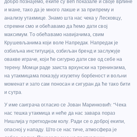
добро познајемо, екипе су већ показале и своје врлине
и мане, тако да је много лакше и за припрему и
анализу утакмице. Знамо шта нас чека у Лесковцу,
спремни смо и обећавамо да ћемо дати свој
максимум. То обећавамо навијачима, свим
Крушевљанима који воле Напредак. Напредак је
озбиљна институција, озбиљан бренд и заслужује
овакве играче, који ће сигурно дати све од себе на
терену. Момци раде заиста врхунски на тренинзима,
на утакмицама показују изузетну борбеност и вољни
моменат и зато сам поносан и сигуран да ће тако бити
и сутра.
У име саиграча огласио се Јован Маринковић: “Чека
нас тешка утакмица и неће да нас завара пораз
Нишлија у претходном колу. Ради се о доброј екипи,
опасној у нападу. Што се нас тиче, атмосфера је