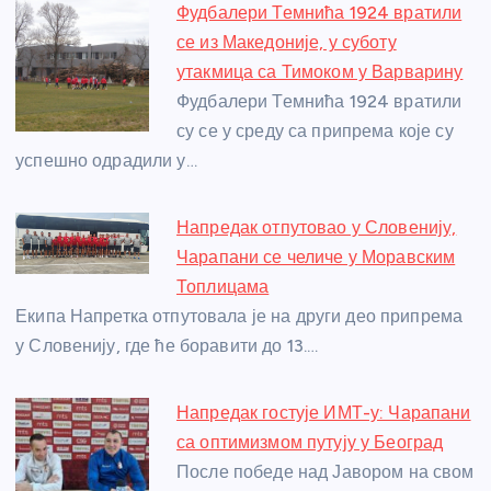
e
e
er
s
a
e
e
Фудбалери Темнића 1924 вратили
b
n
A
g
st
се из Македоније, у суботу
o
g
p
e
утакмица са Тимоком у Варварину
o
er
p
Фудбалери Темнића 1924 вратили
су се у среду са припрема које су
k
успешно одрадили у…
Напредак отпутовао у Словенију,
Чарапани се челиче у Моравским
Топлицама
Екипа Напретка отпутовала је на други део припрема
у Словенију, где ће боравити до 13.…
Напредак гостује ИМТ-у: Чарапани
са оптимизмом путују у Београд
После победе над Јавором на свом