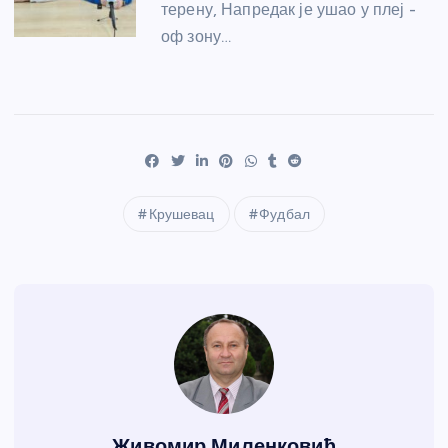
терену, Напредак је ушао у плеј -
оф зону…
Крушевац
Фудбал
Живомир Миленковић