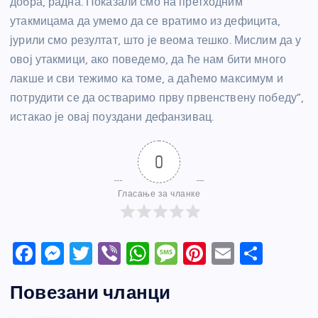
добра, радна. Показали смо на претходним
утакмицама да умемо да се вратимо из дефицита,
јурили смо резултат, што је веома тешко. Мислим да у
овој утакмици, ако поведемо, да ће нам бити много
лакше и сви тежимо ка томе, а даћемо максимум и
потрудити се да остваримо прву првенствену победу”,
истакао је овај поуздани дефанзивац.
0
Гласање за чланке
F
M
T
Vi
W
M
Pi
E
S
a
e
w
b
h
e
nt
m
h
Повезани чланци
c
ss
itt
er
at
ss
er
ail
ar