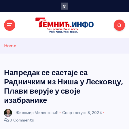
S
k
i
p
t
o
Темнићки
c
Home
o
n
информативн
t
e
Напредак се састаје са
и портал
n
Радничким из Ниша у Лесковцу,
t
Плави верује у своје
изабранике
Живомир Миленковић
Спорт
август 8, 2024
0 Comments