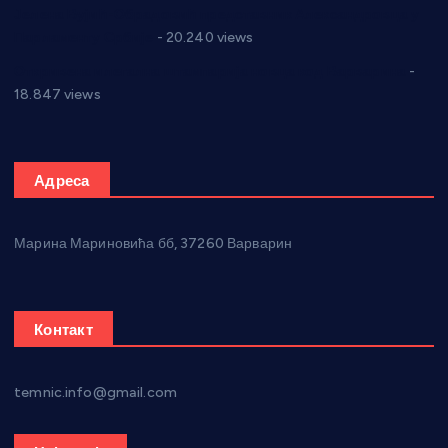
Јелена Вујић-Обрадовић представник Александровца у
Парламенту Србије
- 20.240 views
Откривена илегална штампарија новца код Варварина
-
18.847 views
Адреса
Марина Мариновића бб, 37260 Варварин
Контакт
temnic.info@gmail.com