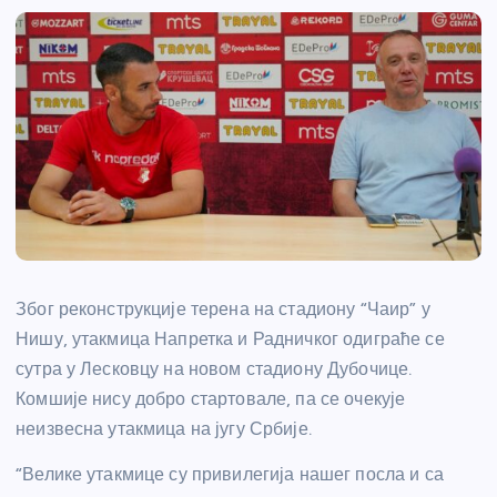
Због реконструкције терена на стадиону “Чаир” у
Нишу, утакмица Напретка и Радничког одиграће се
сутра у Лесковцу на новом стадиону Дубочице.
Комшије нису добро стартовале, па се очекује
неизвесна утакмица на југу Србије.
“Велике утакмице су привилегија нашег посла и са