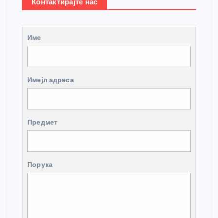
Контактирајте нас
Име
Имејл адреса
Предмет
Порука