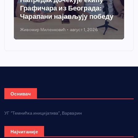
Графичара из Београда:
Чарапани најављују победу
Живомир Миленковић
август 1, 2026
Оснивач
УГ “Темнићка иницијатива”, Варварин
Најчитаније