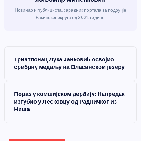
Новинар и публициста, сарадник портала за подручје
Расинског округа од 2021. године.
К
Триатлонац Лука Јанковић освојио
р
сребрну медаљу на Власинском језеру
е
Пораз у комшијском дербију: Напредак
т
изгубио у Лесковцу од Радничког из
Ниша
а
њ