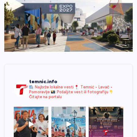
temnic.info
Najbrže lokalne vesti
Temnić • Levač •
Pomoravlje
Pošaljite vest ili fotografiju
Čitajte na portalu