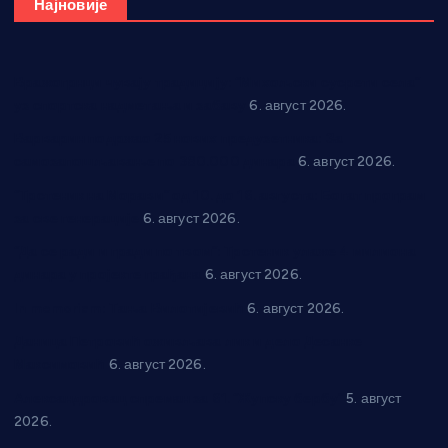
Најновије
Вражогрнци чувају традицију: “Михољски сусрети села”
уз спортска надметања и забаву
6. август 2026.
Варварин подржао 25 нових предузетника: За
самозапошљавање по 380.000 динара
6. август 2026.
“Трстеник на Морави” од 10. до 16. августа: Богат програм
за све генерације
6. август 2026.
“Да се ради и гради по твом”: Трстеник улаже 4 милиона
динара у пројекте грађана
6. август 2026.
In memoriam: Тања Вилотијевић
6. август 2026.
Даница Петровић оживљава лик и дело Десанке
Максимовић
6. август 2026.
Александровац спреман за 61. “Жупску бербу”
5. август
2026.