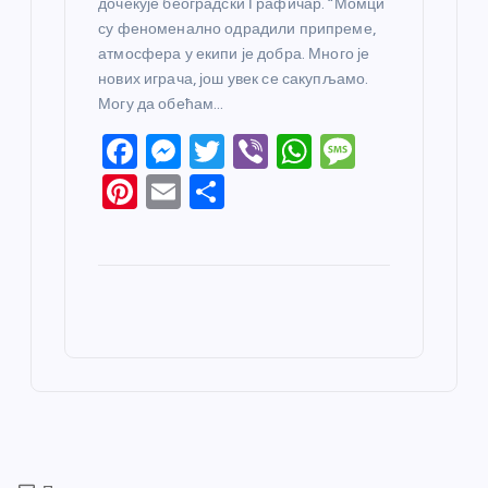
дочекује београдски Графичар. “Момци
су феноменално одрадили припреме,
атмосфера у екипи је добра. Много је
нових играча, још увек се сакупљамо.
Могу да обећам…
F
M
T
Vi
W
M
a
e
w
b
h
e
Pi
E
S
c
ss
itt
er
at
ss
nt
m
h
e
e
er
s
a
er
ail
ar
b
n
A
g
e
e
o
g
p
e
st
o
er
p
k