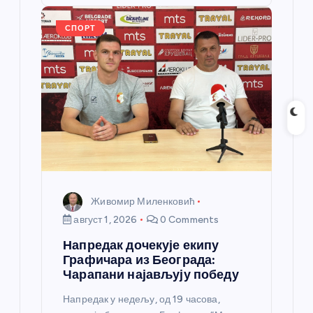
o
er
p
k
СПОРТ
Живомир Миленковић
август 1, 2026
0 Comments
Напредак дочекује екипу
Графичара из Београда:
Чарапани најављују победу
Напредак у недељу, од 19 часова,