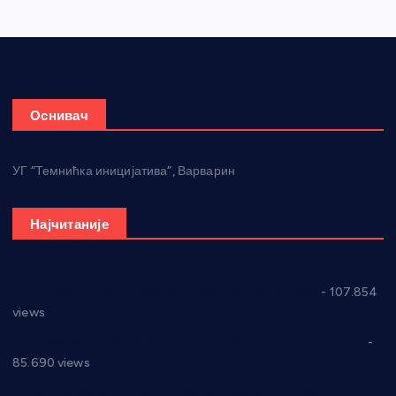
Оснивач
УГ “Темнићка иницијатива”, Варварин
Најчитаније
СНС: Осуда говора мржње и насиља над женама
- 107.854
views
Планска искључења електричне енергије за 27.07.2022.
-
85.690 views
Горан Макрагић директор, Ђорђе Бајић спортски