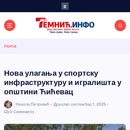
S
k
i
p
t
o
Темнићки
c
Home
o
n
информативн
t
e
Нова улагања у спортску
и портал
n
инфраструктуру и игралишта у
t
општини Ћићевац
Никола Петровић
Друштво
септембар 1, 2025
0 Comments