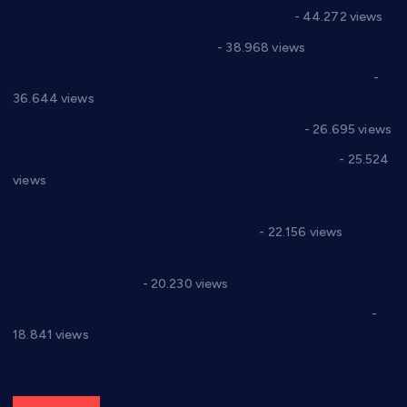
директор новог прволигаша из Варварина
- 44.272 views
Цене на крушевачким пијацама
- 38.968 views
Планска искључења електричне енергије за 19.05.2021.
-
36.644 views
Реконструкција хотела “Плажа” у Варварину
- 26.695 views
Апел за помоћ породици Марковић из Варварина
- 25.524
views
Саопштење и демант Дома здравља “Др Властимир
Годић” на текст који кружи фејсбуком
- 22.156 views
Јелена Вујић-Обрадовић представник Александровца у
Парламенту Србије
- 20.230 views
Откривена илегална штампарија новца код Варварина
-
18.841 views