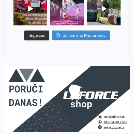
Види још
Запрати на Инстаграму