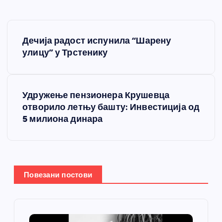
К
Дечија радост испунила “Шарену
р
улицу” у Трстенику
е
Удружење пензионера Крушевца
т
отворило летњу башту: Инвестиција од
5 милиона динара
а
њ
е
Повезани постови
ч