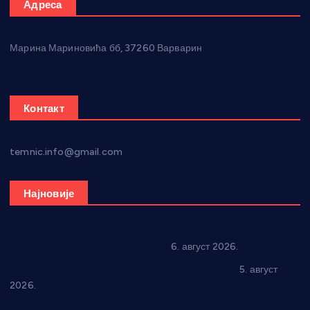
Адреса
Марина Мариновића бб, 37260 Варварин
Контакт
temnic.info@gmail.com
Најновије
In memoriam: Тања Вилотијевић
6. август 2026.
Александровац спреман за 61. “Жупску бербу”
5. август
2026.
Нова игралишта стижу у Бошњане, Доњи Катун и Парцане