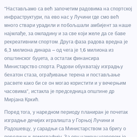
“Настављамо са већ започетим радовима на спортској
инфраструктури, па ево нас у Лучини где смо већ
много ствари урадили и побољшали амбијент за наше
најмлађе, за омладину и за све који желе да се баве
рекреативним спортом. Друга фаза радова вредна је
6,3 милиона динара – од чега је 1,6 милиона из
општинског буџета, а остатак финансира
Министарство спорта. Радови обухватају изградњу
бехатон стаза, ограђивање терена и постављање
расвете како би се он могао користити и у вечерњим
часовима”, истакла је председница општине др
Мирјана Кркић.
Поред тога, у наредном периоду планиран је почетак
изградње дечијих игралишта у Горњој Лучини и
Радошевцу, у сарадњи са Министарством за бригу о
породици и демографију. За ову намену уговором је