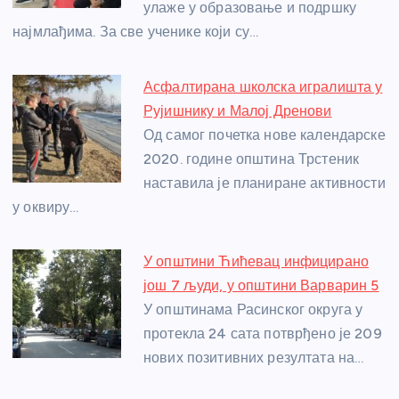
улаже у образовање и подршку
k
најмлађима. За све ученике који су…
Асфалтирана школска игралишта у
Рујишнику и Малој Дренови
Од самог почетка нове календарске
2020. године општина Трстеник
наставила је планиране активности
у оквиру…
У општини Ћићевац инфицирано
још 7 људи, у општини Варварин 5
У општинама Расинског округа у
протекла 24 сата потврђено је 209
нових позитивних резултата на…