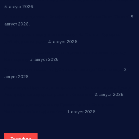
5. август 2026.
У Ћићевцу одржана Конференција клубова Зоне “Запад”
5.
август 2026.
Четири учионице у старом делу ОШ “Јован Курсула”
добијају ново рухо
4. август 2026.
Књижевност, музика, спорт и уметност током августа у
Варварину
3. август 2026.
Трстеничанин освојио јубиларни циклус “Слагалице”
3.
август 2026.
Делегација Крушевца на прослави Дана Липецка у Русији:
Унапређење сарадње у свим областима
2. август 2026.
Напредак дочекује екипу Графичара из Београда:
Чарапани најављују победу
1. август 2026.
Телефон