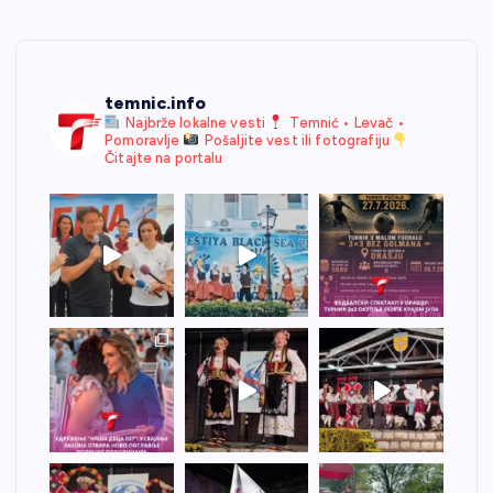
temnic.info
Najbrže lokalne vesti
Temnić • Levač •
Pomoravlje
Pošaljite vest ili fotografiju
Čitajte na portalu