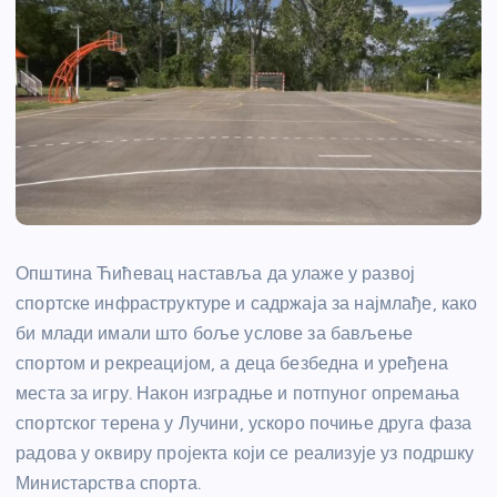
Општина Ћићевац наставља да улаже у развој
спортске инфраструктуре и садржаја за најмлађе, како
би млади имали што боље услове за бављење
спортом и рекреацијом, а деца безбедна и уређена
места за игру. Након изградње и потпуног опремања
спортског терена у Лучини, ускоро почиње друга фаза
радова у оквиру пројекта који се реализује уз подршку
Министарства спорта.