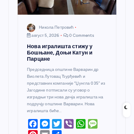
Никола Петровић
август 5, 2026
0 Comments
Нова игралишта стижу у
Бошњане, Доњи Катун и
Парцане
Председница општине Варварин др
Виолета Лутовац Ђурђевић и
представник компаније “Џунгла 035” из
Јагодине потписали су уговор о
изградњи три нова дечја игралишта на
подручју општине Варварин. Нова
игралишта биће…
F
M
T
Vi
W
M
a
e
w
b
h
e