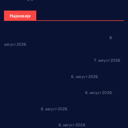
Најновије
“Долина Бачине” кренула у уређење кутка за младе
8.
август 2026.
Општина Ћићевац наставља да подржава предузетнике:
10 нових субвенција за самозапошљавање
7. август 2026.
Вражогрнци чувају традицију: “Михољски сусрети села”
уз спортска надметања и забаву
6. август 2026.
Варварин подржао 25 нових предузетника: За
самозапошљавање по 380.000 динара
6. август 2026.
“Трстеник на Морави” од 10. до 16. августа: Богат програм
за све генерације
6. август 2026.
“Да се ради и гради по твом”: Трстеник улаже 4 милиона
динара у пројекте грађана
6. август 2026.