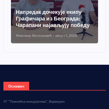
Спортски центар “Ћићевац”
добија савремени систем
грејања
Никола Петровић
јул 31, 2026
Оснивач
УГ “Темнићка иницијатива”, Варварин