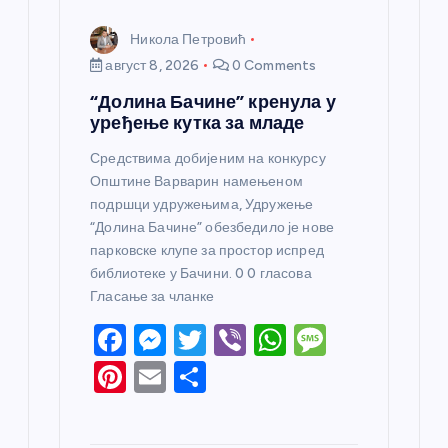
а
Никола Петровић
август 8, 2026
0 Comments
“Долина Бачине” кренула у
уређење кутка за младе
Средствима добијеним на конкурсу
Општине Варварин намењеном
подршци удружењима, Удружење
“Долина Бачине” обезбедило је нове
парковске клупе за простор испред
библиотеке у Бачини. 0 0 гласова
Гласање за чланке
F
M
T
Vi
W
M
a
e
w
b
h
e
Pi
E
S
c
ss
itt
er
at
ss
nt
m
h
e
e
er
s
a
er
ail
ar