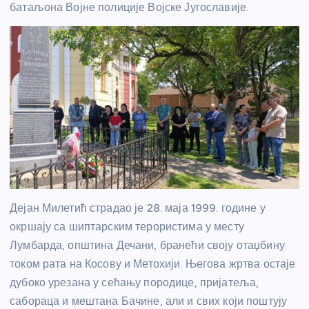
батаљона Војне полиције Војске Југославије.
Дејан Милетић страдао је 28. маја 1999. године у
окршају са шиптарским терористима у месту
Лумбарда, општина Дечани, бранећи своју отаџбину
током рата на Косову и Метохији. Његова жртва остаје
дубоко урезана у сећању породице, пријатеља,
сабораца и мештана Бачине, али и свих који поштују