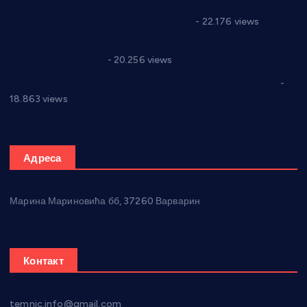
Саопштење и демант Дома здравља “Др Властимир
Годић” на текст који кружи фејсбуком
- 22.176 views
Јелена Вујић-Обрадовић представник Александровца у
Парламенту Србије
- 20.256 views
Откривена илегална штампарија новца код Варварина
-
18.863 views
Адреса
Марина Мариновића бб, 37260 Варварин
Контакт
temnic.info@gmail.com