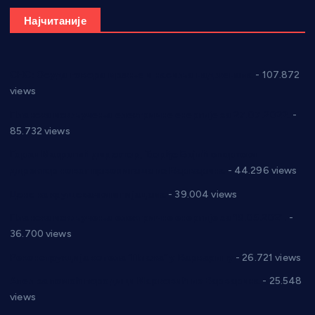
Најчитаније
СНС: Осуда говора мржње и насиља над женама
- 107.872
views
Планска искључења електричне енергије за 27.07.2022.
-
85.732 views
Горан Макрагић директор, Ђорђе Бајић спортски
директор новог прволигаша из Варварина
- 44.296 views
Цене на крушевачким пијацама
- 39.004 views
Планска искључења електричне енергије за 19.05.2021.
-
36.700 views
Реконструкција хотела “Плажа” у Варварину
- 26.721 views
Апел за помоћ породици Марковић из Варварина
- 25.548
views