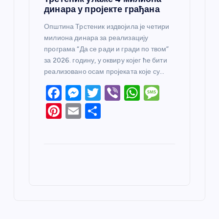
динара у пројекте грађана
Општина Трстеник издвојила је четири
милиона динара за реализацију
програма “Да се ради и гради по твом”
за 2026. годину, у оквиру којег ће бити
реализовано осам пројеката које су…
F
M
T
Vi
W
M
a
e
w
b
h
e
Pi
E
S
c
ss
itt
er
at
ss
nt
m
h
e
e
er
s
a
er
ail
ar
b
n
A
g
e
e
o
g
p
e
st
o
er
p
k