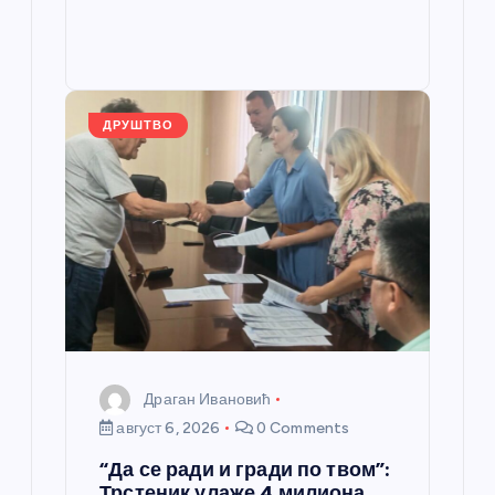
b
n
A
g
e
e
o
g
p
e
st
o
er
p
k
ДРУШТВО
Драган Ивановић
август 6, 2026
0 Comments
“Да се ради и гради по твом”:
Трстеник улаже 4 милиона