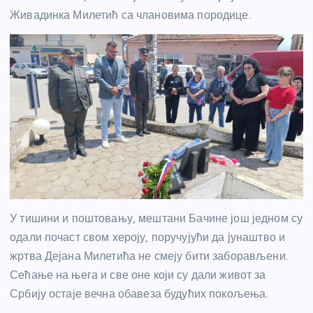
Живадинка Милетић са члановима породице.
У тишини и поштовању, мештани Бачине још једном су
одали почаст свом хероју, поручујући да јунаштво и
жртва Дејана Милетића не смеју бити заборављени.
Сећање на њега и све оне који су дали живот за
Србију остаје вечна обавеза будућих покољења.