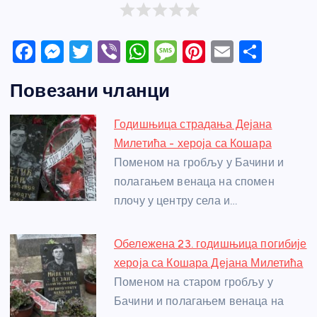
F
M
T
Vi
W
M
Pi
E
S
a
e
w
b
h
e
nt
m
h
Повезани чланци
c
ss
itt
er
at
ss
er
ail
ar
e
e
er
s
a
e
e
Годишњица страдања Дејана
b
n
A
g
st
Милетића - хероја са Кошара
o
g
p
e
Поменом на гробљу у Бачини и
o
er
p
полагањем венаца на спомен
плочу у центру села и…
k
Обележена 23. годишњица погибије
хероја са Кошара Дејана Милетића
Поменом на старом гробљу у
Бачини и полагањем венаца на