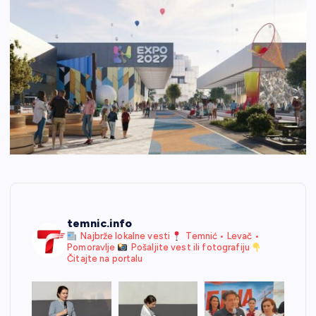
temnic.info
Najbrže lokalne vesti
Temnić • Levač •
Pomoravlje
Pošaljite vest ili fotografiju
Čitajte na portalu