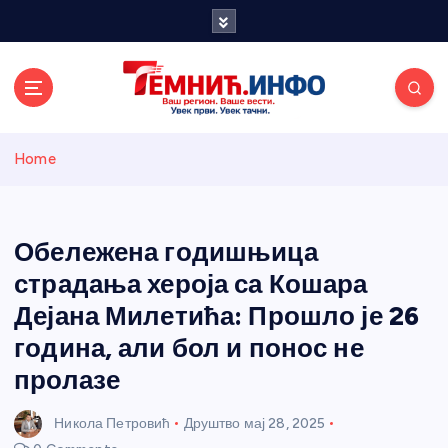
S
k
i
p
t
o
Темнићки
c
Home
o
n
информативн
t
e
Обележена годишњица
и портал
n
страдања хероја са Кошара
t
Дејана Милетића: Прошло је 26
година, али бол и понос не
пролазе
Никола Петровић
Друштво
мај 28, 2025