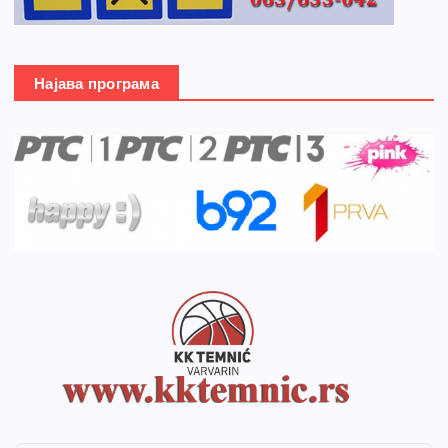
Најава програма