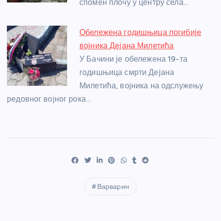
спомен плочу у центру села…
Обележена годишњица погибије
војника Дејана Милетића
У Бачини је обележена 19-та
годишњица смрти Дејана
Милетића, војника на одслужењу
редовног војног рока…
Варварин