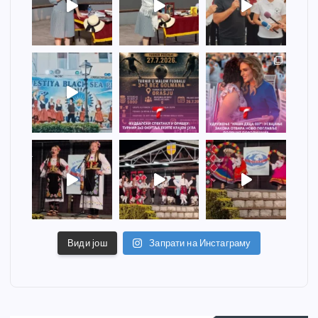
Види још
Запрати на Инстаграму