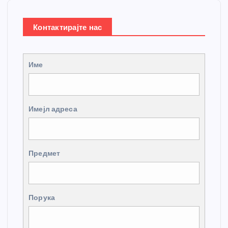
Контактирајте нас
Име
Имејл адреса
Предмет
Порука