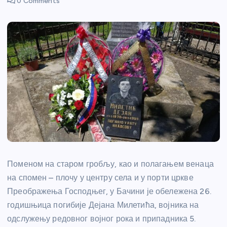
0 Comments
Поменом на старом гробљу, као и полагањем венаца
на спомен – плочу у центру села и у порти цркве
Преображења Господњег, у Бачини је обележена 26.
годишњица погибије Дејана Милетића, војника на
одслужењу редовног војног рока и припадника 5.