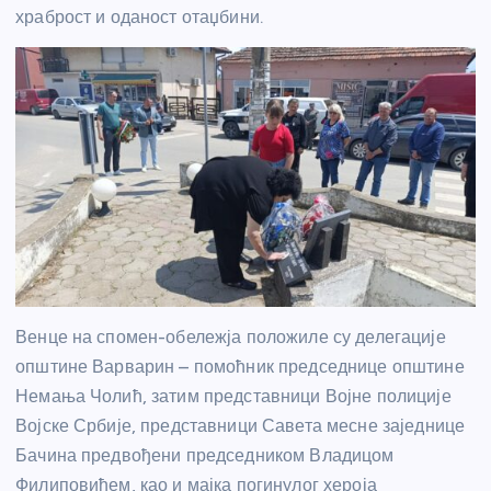
храброст и оданост отаџбини.
Венце на спомен-обележја положиле су делегације
општине Варварин – помоћник председнице општине
Немања Чолић, затим представници Војне полиције
Војске Србије, представници Савета месне заједнице
Бачина предвођени председником Владицом
Филиповићем, као и мајка погинулог хероја