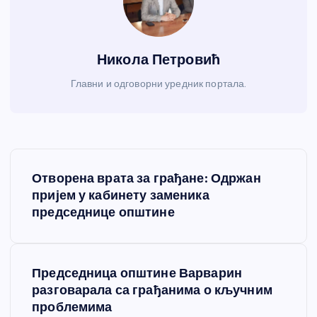
Никола Петровић
Главни и одговорни уредник портала.
К
Отворена врата за грађане: Одржан
р
пријем у кабинету заменика
председнице општине
е
т
Председница општине Варварин
разговарала са грађанима о кључним
а
проблемима