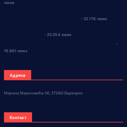
views
Саопштење и демант Дома здравља “Др Властимир
Годић” на текст који кружи фејсбуком
- 22.176 views
Јелена Вујић-Обрадовић представник Александровца у
Парламенту Србије
- 20.254 views
Откривена илегална штампарија новца код Варварина
-
18.861 views
Адреса
Марина Мариновића бб, 37260 Варварин
Контакт