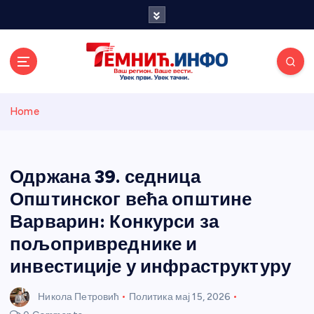
S
k
i
p
t
o
Темнићки
c
Home
o
n
информативн
t
e
Одржана 39. седница
и портал
n
Општинског већа општине
t
Варварин: Конкурси за
пољопривреднике и
инвестиције у инфраструктуру
Никола Петровић
Политика
мај 15, 2026