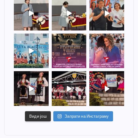
Види још
Запрати на Инстаграму