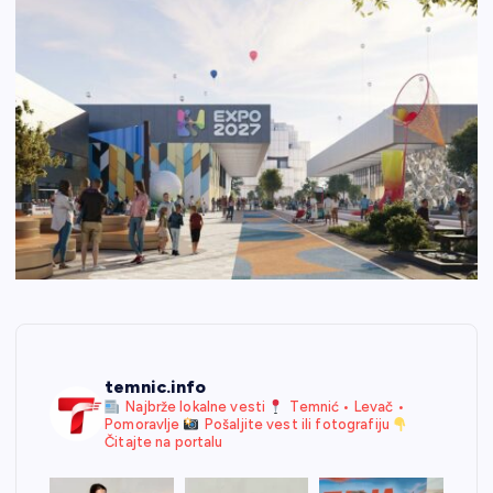
temnic.info
Najbrže lokalne vesti
Temnić • Levač •
Pomoravlje
Pošaljite vest ili fotografiju
Čitajte na portalu