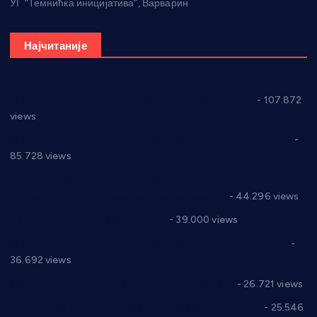
УГ “Темнићка иницијатива”, Варварин
Најчитаније
СНС: Осуда говора мржње и насиља над женама
- 107.872
views
Планска искључења електричне енергије за 27.07.2022.
-
85.728 views
Горан Макрагић директор, Ђорђе Бајић спортски
директор новог прволигаша из Варварина
- 44.296 views
Цене на крушевачким пијацама
- 39.000 views
Планска искључења електричне енергије за 19.05.2021.
-
36.692 views
Реконструкција хотела “Плажа” у Варварину
- 26.721 views
Апел за помоћ породици Марковић из Варварина
- 25.546