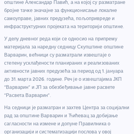
општине Александар Павић, а на којој су разматране
бројне тачке значајне за функционисање локалне
самоуправе, јавних предузећа, пољопривреде и
инфраструктурних пројеката на територији општине.
У делу дневног реда који се односио на припрему
материјала за наредну седницу Скупштине општине
Варварин, већници су разматрали извештаје о
степену усклађености планираних и реализованих
активности јавних предузећа за период од 1. јануара
до 31. марта 2026. године. Реч је о извештајима ЈКП
“Варварин” и ЈП за обезбеђивање јавне расвете
“Расвета Варварин”.
На седници је разматран и захтев Центра за социјални
рад за општине Варварин и Ћићевац за добијање
сагласности на измене и допуне Правилника о
организацији и систематизацији послова у овој