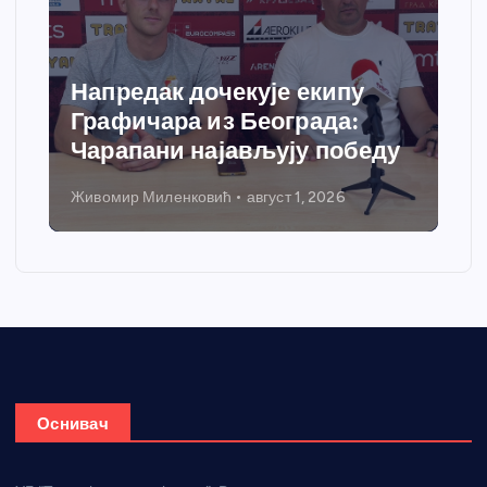
Спортски центар “Ћићевац”
добија савремени систем
еду
грејања
Никола Петровић
јул 31, 2026
Оснивач