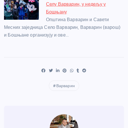
Селу Варварин, у недељу у
Бошњану
Општина Варварин и Савети
Месних заједница Село Варварин, Варварин (варош)
и Бошњане организују и ове…
Варварин