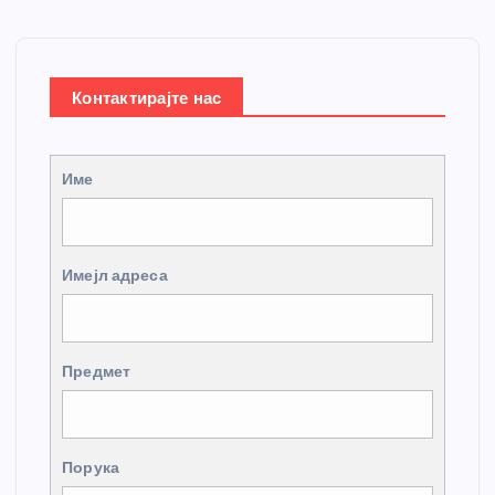
Контактирајте нас
Име
Имејл адреса
Предмет
Порука