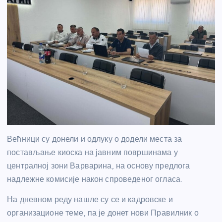
Већници су донели и одлуку о додели места за
постављање киоска на јавним површинама у
централној зони Варварина, на основу предлога
надлежне комисије након спроведеног огласа.
На дневном реду нашле су се и кадровске и
организационе теме, па је донет нови Правилник о