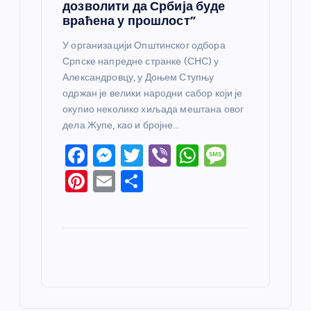
дозволити да Србија буде
враћена у прошлост”
У организацији Општинског одбора
Српске напредне странке (СНС) у
Александровцу, у Доњем Ступњу
одржан је велики народни сабор који је
окупио неколико хиљада мештана овог
дела Жупе, као и бројне…
F
M
T
Vi
W
M
a
e
w
b
h
e
Pi
E
S
c
ss
itt
er
at
ss
nt
m
h
e
e
er
s
a
er
ail
ar
b
n
A
g
e
e
o
g
p
e
st
o
er
p