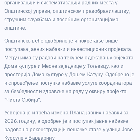
организацији и систематизацији радних места у
Општинској управи, општинском правобранилаштву,
стручним службама и посебним организацијама
општине.
Општинско веће одобрило је и покретање више
поступака јавних набавки и инвестиционих пројеката.
Међу њима су радови на текућем одржавању објеката
Дома културе и Месне заједнице у Тољевцу, као и
просторија Дома културе у Доњем Катуну. Одобрено је
и спровођење поступка набавке услуге координатора
за безбедност и здравље на раду у оквиру пројекта
“Чиста Србија”.
Усвојена је и трећа измена Плана јавних набавки за
2026. годину, а одобрен је и поступак јавне набавке
радова на реконструкцији пешачке стазе у улици Јове
Курсуле у Варварину