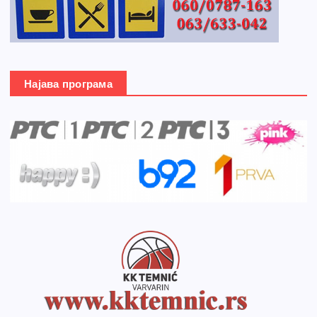
Најава програма