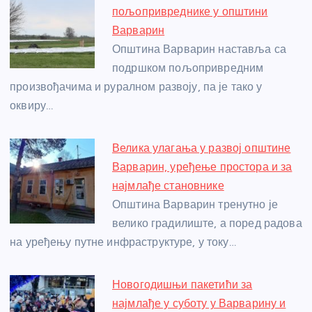
b
n
A
g
st
пољопривреднике у општини
o
g
p
e
Варварин
o
er
p
Општина Варварин наставља са
подршком пољопривредним
k
произвођачима и руралном развоју, па је тако у
оквиру…
Велика улагања у развој општине
Варварин, уређење простора и за
најмлађе становнике
Општина Варварин тренутно је
велико градилиште, а поред радова
на уређењу путне инфраструктуре, у току…
Новогодишњи пакетићи за
најмлађе у суботу у Варварину и