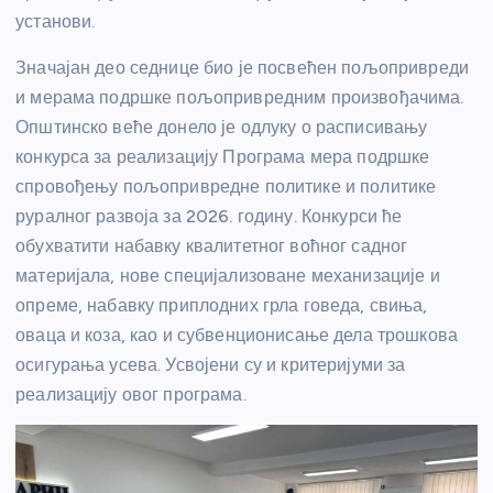
установи.
Значајан део седнице био је посвећен пољопривреди
и мерама подршке пољопривредним произвођачима.
Општинско веће донело је одлуку о расписивању
конкурса за реализацију Програма мера подршке
спровођењу пољопривредне политике и политике
руралног развоја за 2026. годину. Конкурси ће
обухватити набавку квалитетног воћног садног
материјала, нове специјализоване механизације и
опреме, набавку приплодних грла говеда, свиња,
оваца и коза, као и субвенционисање дела трошкова
осигурања усева. Усвојени су и критеријуми за
реализацију овог програма.