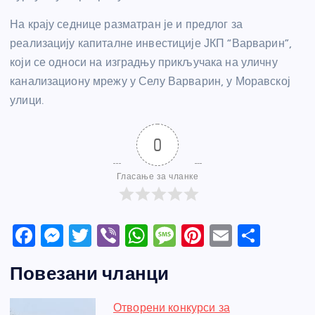
На крају седнице разматран је и предлог за
реализацију капиталне инвестиције ЈКП “Варварин”,
који се односи на изградњу прикључака на уличну
канализациону мрежу у Селу Варварин, у Моравској
улици.
0
Гласање за чланке
F
M
T
Vi
W
M
Pi
E
S
a
e
w
b
h
e
nt
m
h
Повезани чланци
c
ss
itt
er
at
ss
er
ail
ar
e
e
er
s
a
e
e
Отворени конкурси за