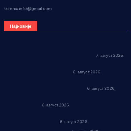
temnic.info@gmail.com
Најновије
Општина Ћићевац наставља да подржава предузетнике:
10 нових субвенција за самозапошљавање
7. август 2026.
Вражогрнци чувају традицију: “Михољски сусрети села”
уз спортска надметања и забаву
6. август 2026.
Варварин подржао 25 нових предузетника: За
самозапошљавање по 380.000 динара
6. август 2026.
“Трстеник на Морави” од 10. до 16. августа: Богат програм
за све генерације
6. август 2026.
“Да се ради и гради по твом”: Трстеник улаже 4 милиона
динара у пројекте грађана
6. август 2026.