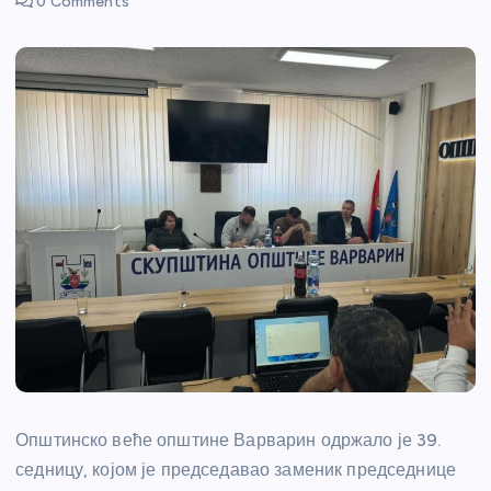
0 Comments
Општинско веће општине Варварин одржало је 39.
седницу, којом је председавао заменик председнице