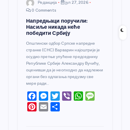
Редакција
јул 27, 2026
0 Comments
Напредњаци поручили:
Насиље никада неће
победити Србију
Општински одбор Српске напредне
странке (СНС) Варварин најоштрије је
осудио претње упућене председнику
Републике Србије Александру Вучићу,
оценивши да је неопходно да надлежни
органи без одлагања предузму све
мере ради…
F
M
T
Vi
W
M
a
e
w
b
h
e
Pi
E
S
c
ss
itt
er
at
ss
nt
m
h
e
e
er
s
a
er
ail
ar