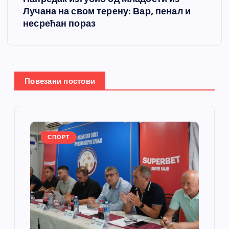
т
Лучана на свом терену: Вар, пенал и
несрећан пораз
а
њ
е
Повезани постови
ч
л
СПОРТ
а
н
к