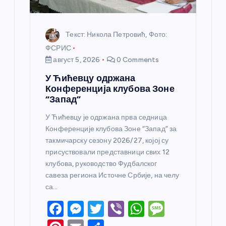
а
Текст: Никола Петровић, Фото:
ФСРИС
август 5, 2026
0 Comments
У Ћићевцу одржана
Конференција клубова Зоне
“Запад”
У Ћићевцу је одржана прва седница
Конференције клубова Зоне “Запад” за
такмичарску сезону 2026/27, којој су
присуствовали представници свих 12
клубова, руководство Фудбалског
савеза региона Источне Србије, на челу
са…
F
M
T
Vi
W
M
a
e
w
b
h
e