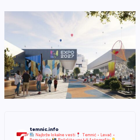
temnic.info
Najbrže lokalne vesti
Temnić • Levač •
Pomoravlje
Pošaljite vest ili fotografiju