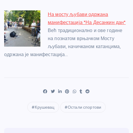
На мосту љубави одржана
манифестација "На Десанкин дан"
Већ традиционално и ове године
на познатом врњачком Мосту
љубави, начичканом катанцима,
одржана је манифестација…
Крушевац
Остали спортови