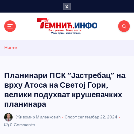
S
k
i
p
t
o
Темнићки
c
Home
o
n
информативн
t
e
Планинари ПСК “Јастребац” на
и портал
n
врху Атоса на Светој Гори,
t
велики подухват крушевачких
планинара
Живомир Миленковић
Спорт
септембар 22, 2024
0 Comments