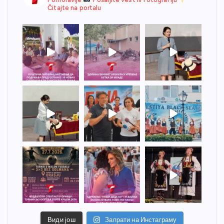
Čitajte na portalu
Види још
Запрати на Инстаграму