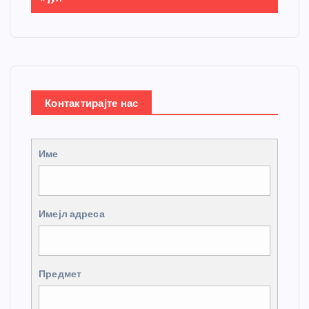
Контактирајте нас
Име
Имејл адреса
Предмет