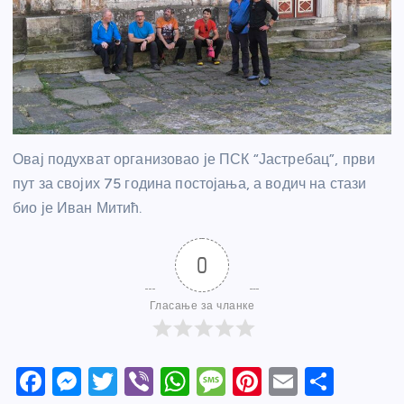
Овај подухват организовао је ПСК “Јастребац”, први
пут за својих 75 година постојања, а водич на стази
био је Иван Митић.
0
Гласање за чланке
F
M
T
Vi
W
M
Pi
E
S