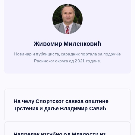
Живомир Миленковић
Новинар и публициста, сарадник портала за подручје
Расинског округа од 2021. године.
К
На челу Спортског савеза општине
р
Трстеник и даље Владимир Савић
е
Напредак изгубио од Младости из