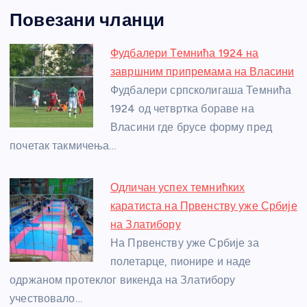
a
e
w
b
h
e
nt
m
h
Повезани чланци
c
ss
itt
er
at
ss
er
ail
ar
e
e
er
s
a
e
e
Фудбалери Темнића 1924 на
b
n
A
g
st
завршним припремама на Власини
o
g
p
e
Фудбалери српсколигаша Темнића
o
er
p
1924 од четвртка бораве на
Власини где брусе форму пред
k
почетак такмичења…
Одличан успех темнићких
каратиста на Првенству уже Србије
на Златибору
На Првенству уже Србије за
полетарце, пионире и наде
одржаном протеклог викенда на Златибору
учествовало…