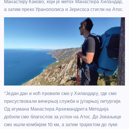
Манастиру Каково, који је метох Манастира Хиландар,
а затим преко Уранополиса и Јерисоса стигли на Атос.
“Један дан и ноћ провели смо у Хиландару, где смо
присуствовали вечерњој служби и јутарњој литургији.
Од игумана Манастира Архимандрита Методија
добили смо благослов за успон на Атос. До Јовањице
смо ишли комбијем 10 км, а затим трајектом до луке