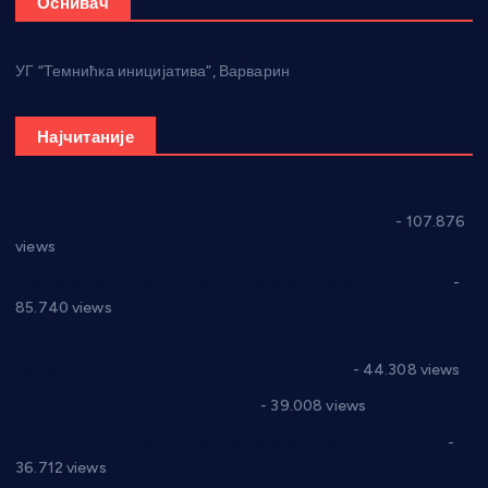
Оснивач
УГ “Темнићка иницијатива”, Варварин
Најчитаније
СНС: Осуда говора мржње и насиља над женама
- 107.876
views
Планска искључења електричне енергије за 27.07.2022.
-
85.740 views
Горан Макрагић директор, Ђорђе Бајић спортски
директор новог прволигаша из Варварина
- 44.308 views
Цене на крушевачким пијацама
- 39.008 views
Планска искључења електричне енергије за 19.05.2021.
-
36.712 views