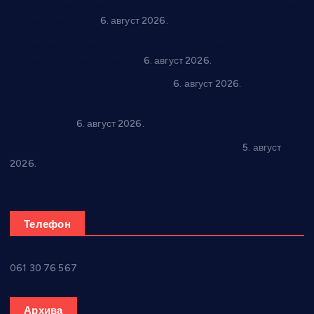
“Трстеник на Морави” од 10. до 16. августа: Богат програм
за све генерације
6. август 2026.
“Да се ради и гради по твом”: Трстеник улаже 4 милиона
динара у пројекте грађана
6. август 2026.
In memoriam: Тања Вилотијевић
6. август 2026.
Даница Петровић оживљава лик и дело Десанке
Максимовић
6. август 2026.
Александровац спреман за 61. “Жупску бербу”
5. август
2026.
Телефон
061 30 76 567
Архива