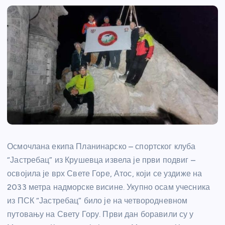
Осмочлана екипа Планинарско – спортског клуба
“Јастребац” из Крушевца извела је први подвиг –
освојила је врх Свете Горе, Атос, који се уздиже на
2033 метра надморске висине. Укупно осам учесника
из ПСК “Јастребац” било је на четвородневном
путовању на Свету Гору. Први дан боравили су у