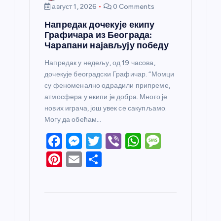
август 1, 2026
0 Comments
Напредак дочекује екипу
Графичара из Београда:
Чарапани најављују победу
Напредак у недељу, од 19 часова,
дочекује београдски Графичар. “Момци
су феноменално одрадили припреме,
атмосфера у екипи је добра. Много је
нових играча, још увек се сакупљамо.
Могу да обећам…
F
M
T
Vi
W
M
a
e
w
b
h
e
Pi
E
S
c
ss
itt
er
at
ss
nt
m
h
e
e
er
s
a
er
ail
ar
b
n
A
g
e
e
o
g
p
e