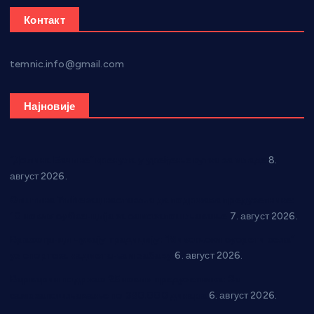
Контакт
temnic.info@gmail.com
Најновије
“Долина Бачине” кренула у уређење кутка за младе
8.
август 2026.
Општина Ћићевац наставља да подржава предузетнике:
10 нових субвенција за самозапошљавање
7. август 2026.
Вражогрнци чувају традицију: “Михољски сусрети села”
уз спортска надметања и забаву
6. август 2026.
Варварин подржао 25 нових предузетника: За
самозапошљавање по 380.000 динара
6. август 2026.