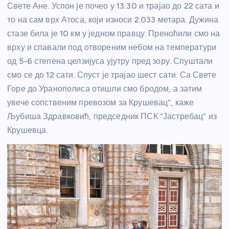
Свете Ане. Успон је почео у 13:30 и трајао до 22 сата и
то на сам врх Атоса, који износи 2.033 метара. Дужина
стазе била је 10 км у једном правцу. Преноћили смо на
врху и спавали под отвореним небом на температури
од 5-6 степена целзијуса ујутру пред зору. Спуштали
смо се до 12 сати. Спуст је трајао шест сати. Са Свете
Горе до Уранополиса отишли смо бродом, а затим
увече сопственим превозом за Крушевац”, каже
Љубиша Здравковић, председник ПСК “Јастребац” из
Крушевца.