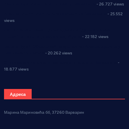
Реконструкција хотела “Плажа” у Варварину
- 26.727 views
Апел за помоћ породици Марковић из Варварина
- 25.552
views
Саопштење и демант Дома здравља “Др Властимир
Годић” на текст који кружи фејсбуком
- 22.182 views
Јелена Вујић-Обрадовић представник Александровца у
Парламенту Србије
- 20.262 views
Откривена илегална штампарија новца код Варварина
-
18.877 views
Адреса
Марина Мариновића бб, 37260 Варварин