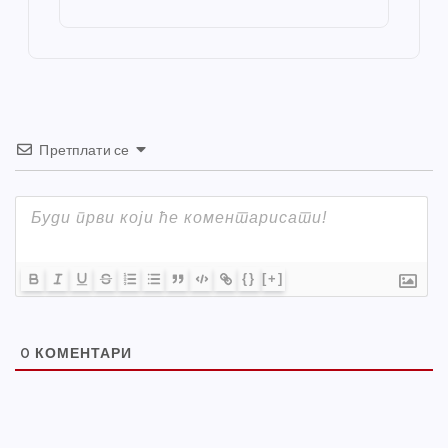
st
o
er
p
k
Претплати се
{}
[+]
0
КОМЕНТАРИ