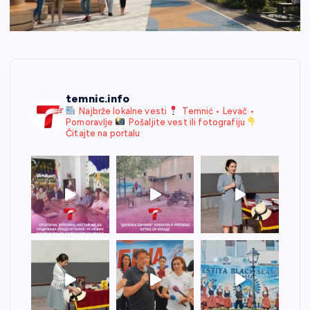
temnic.info
Najbrže lokalne vesti
Temnić • Levač •
Pomoravlje
Pošaljite vest ili fotografiju
Čitajte na portalu