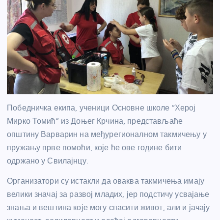
Победничка екипа, ученици Основне школе “Херој
Мирко Томић” из Доњег Крчина, представљаће
општину Варварин на међурегионалном такмичењу у
пружању прве помоћи, које ће ове године бити
одржано у Свилајнцу.
Организатори су истакли да оваква такмичења имају
велики значај за развој младих, јер подстичу усвајање
знања и вештина које могу спасити живот, али и јачају