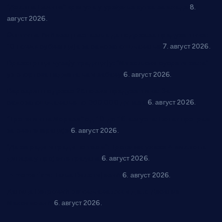
“Долина Бачине” кренула у уређење кутка за младе
8.
август 2026.
Општина Ћићевац наставља да подржава предузетнике:
10 нових субвенција за самозапошљавање
7. август 2026.
Вражогрнци чувају традицију: “Михољски сусрети села”
уз спортска надметања и забаву
6. август 2026.
Варварин подржао 25 нових предузетника: За
самозапошљавање по 380.000 динара
6. август 2026.
“Трстеник на Морави” од 10. до 16. августа: Богат програм
за све генерације
6. август 2026.
“Да се ради и гради по твом”: Трстеник улаже 4 милиона
динара у пројекте грађана
6. август 2026.
In memoriam: Тања Вилотијевић
6. август 2026.
Даница Петровић оживљава лик и дело Десанке
Максимовић
6. август 2026.