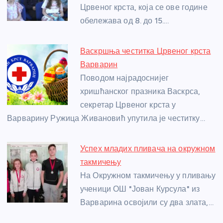
o
er
p
Црвеног крста, која се ове године
обележава од 8. до 15.…
k
Васкршња честитка Црвеног крста
Варварин
Поводом најрадоснијег
хришћанског празника Васкрса,
секретар Црвеног крста у
Варварину Ружица Живановић упутила је честитку…
Успех младих пливача на окружном
такмичењу
На Окружном такмичењу у пливању
ученици ОШ "Јован Курсула" из
Варварина освојили су два злата,…