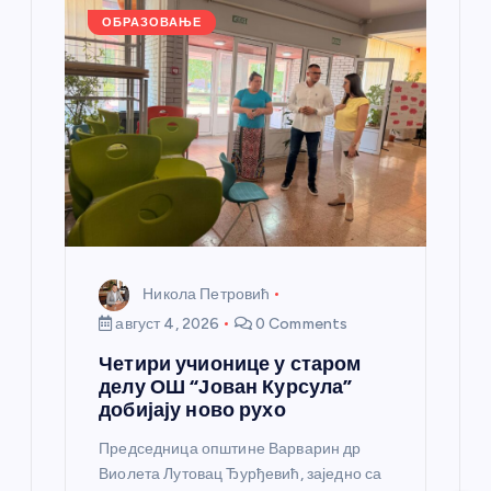
л
ОБРАЗОВАЊЕ
а
н
к
а
Никола Петровић
август 4, 2026
0 Comments
Четири учионице у старом
делу ОШ “Јован Курсула”
добијају ново рухо
Председница општине Варварин др
Виолета Лутовац Ђурђевић, заједно са