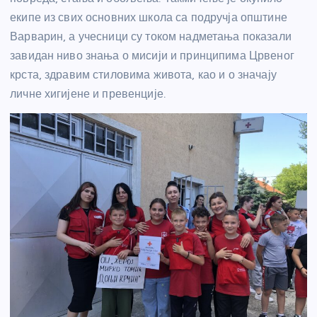
екипе из свих основних школа са подручја општине
Варварин, а учесници су током надметања показали
завидан ниво знања о мисији и принципима Црвеног
крста, здравим стиловима живота, као и о значају
личне хигијене и превенције.