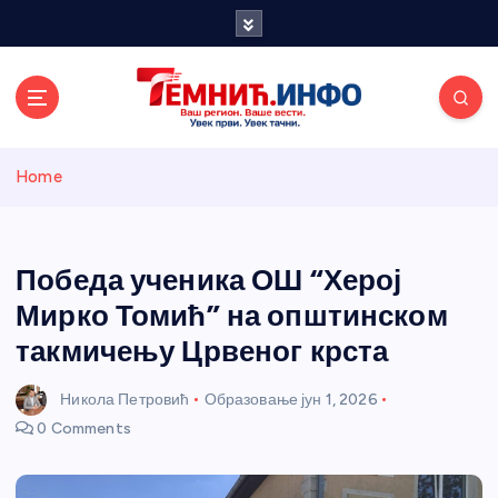
S
k
i
p
t
o
Темнићки
c
Home
o
n
информативн
t
e
Победа ученика ОШ “Херој
и портал
n
Мирко Томић” на општинском
t
такмичењу Црвеног крста
Никола Петровић
Образовање
јун 1, 2026
0 Comments