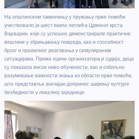
На општинском такмичењу у пружању прве помоћи
учествовало је шест екипа петлића Црвеног крста
Варварин, које су успешно демонстрирале практичне
вештине у збрињавању повреда, као и способност
брзог и правилног реаговања у симулираним
ситуацијама. Према оцени организатора и судија, деца
су показала висок ниво обучености, као и озбиљно
разумевање важности знања из области прве помоћи,
што представља значајан допринос ширењу културе
безбедности у локалној заједници.