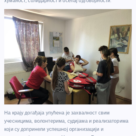
хуманост, солидарност и осећај одговорности.
На крају догађаја упућена је захвалност свим
учесницима, волонтерима, судијама и реализаторима
који су допринели успешној организацији и