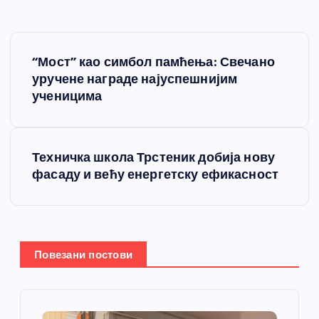
К
“Мост” као симбол памћења: Свечано
р
уручене награде најуспешнијим
ученицима
е
т
Техничка школа Трстеник добија нову
фасаду и већу енергетску ефикасност
а
њ
е
Повезани постови
ч