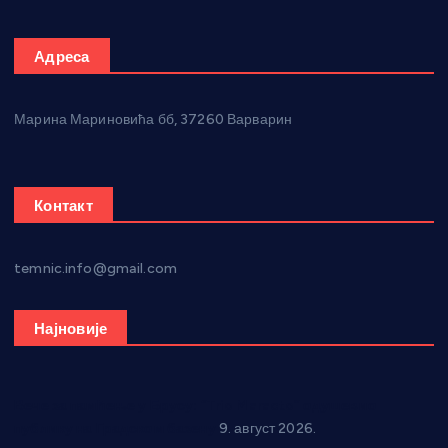
Адреса
Марина Мариновића бб, 37260 Варварин
Контакт
temnic.info@gmail.com
Најновије
Вече за памћење у Брусу: “Trio Maracto” одушевио
публику на Градском базену
9. август 2026.