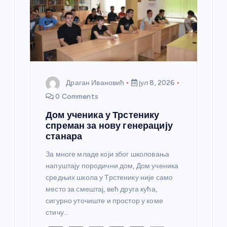
Драган Ивановић
јул 8, 2026
0 Comments
Дом ученика у Трстенику
спреман за нову генерацију
станара
За многе младе који због школовања
напуштају породични дом, Дом ученика
средњих школа у Трстенику није само
место за смештај, већ друга кућа,
сигурно уточиште и простор у коме
стичу…