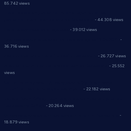
85.742 views
Горан Макрагић директор, Ђорђе Бајић спортски
директор новог прволигаша из Варварина
- 44.308 views
Цене на крушевачким пијацама
- 39.012 views
Планска искључења електричне енергије за 19.05.2021.
-
36.716 views
Реконструкција хотела “Плажа” у Варварину
- 26.727 views
Апел за помоћ породици Марковић из Варварина
- 25.552
views
Саопштење и демант Дома здравља “Др Властимир
Годић” на текст који кружи фејсбуком
- 22.182 views
Јелена Вујић-Обрадовић представник Александровца у
Парламенту Србије
- 20.264 views
Откривена илегална штампарија новца код Варварина
-
18.879 views