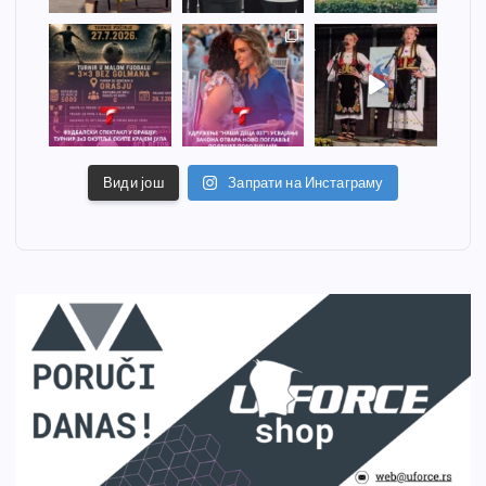
Види још
Запрати на Инстаграму