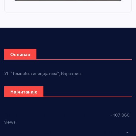
Оснивач
УГ “Темнићка иницијатива”, Варварин
Најчитаније
СНС: Осуда говора мржње и насиља над женама
- 107.880
views
Планска искључења електричне енергије за 27.07.2022.
-