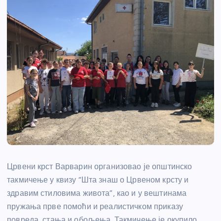
Црвени крст Варварин организовао је општинско
такмичење у квизу “Шта знаш о Црвеном крсту и
здравим стиловима живота”, као и у вештинама
пружања прве помоћи и реалистичком приказу
повреда, стања и обољења. Такмичење је окупило