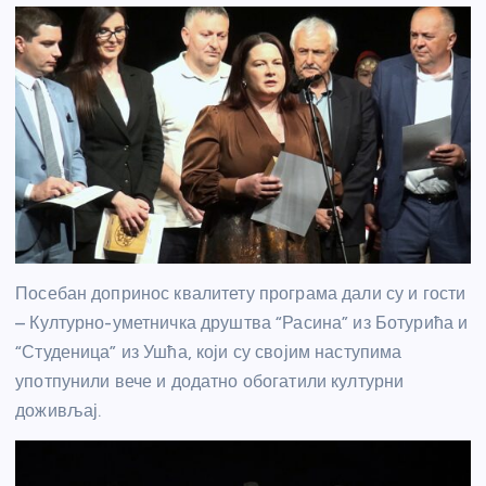
Посебан допринос квалитету програма дали су и гости
– Културно-уметничка друштва “Расина” из Ботурића и
“Студеница” из Ушћа, који су својим наступима
употпунили вече и додатно обогатили културни
доживљај.