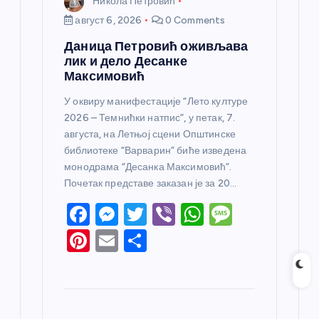
Никола Петровић
август 6, 2026
0 Comments
Даница Петровић оживљава
лик и дело Десанке
Максимовић
У оквиру манифестације “Лето културе
2026 – Темнићки натпис”, у петак, 7.
августа, на Летњој сцени Општинске
библиотеке “Варварин” биће изведена
монодрама “Десанка Максимовић”.
Почетак представе заказан је за 20…
F
M
T
Vi
W
M
a
e
w
b
h
e
Pi
E
S
c
ss
itt
er
at
ss
nt
m
h
e
e
er
s
a
er
ail
ar
b
n
A
g
e
e