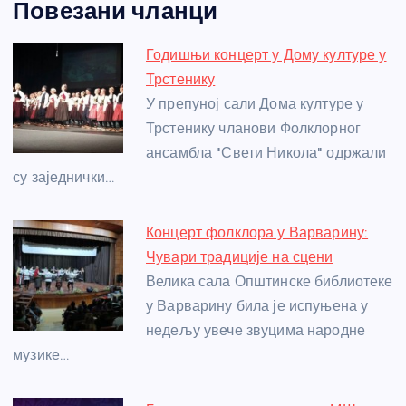
Повезани чланци
c
ss
itt
er
at
ss
er
ail
ar
e
e
er
s
a
e
e
Годишњи концерт у Дому културе у
b
n
A
g
st
Трстенику
o
g
p
e
У препуној сали Дома културе у
o
er
p
Трстенику чланови Фолклорног
ансамбла "Свети Никола" одржали
k
су заједнички…
Концерт фолклора у Варварину:
Чувари традиције на сцени
Велика сала Општинске библиотеке
у Варварину била је испуњена у
недељу увече звуцима народне
музике…