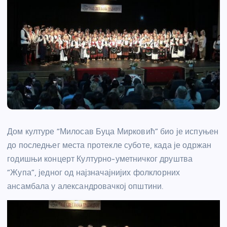
Дом културе “Милосав Буца Мирковић” био је испуњен
до последњег места протекле суботе, када је одржан
годишњи концерт Културно-уметничког друштва
“Жупа”, једног од најзначајнијих фолклорних
ансамбала у александровачкој општини.