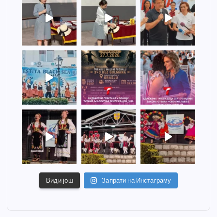
Види још
Запрати на Инстаграму