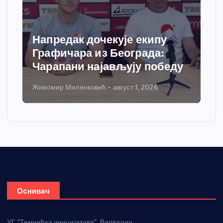
Спортски центар “Ћићевац”
добија савремени систем
ду
грејања
Никола Петровић
јул 31, 2026
Оснивач
УГ “Темнићка иницијатива”, Варварин