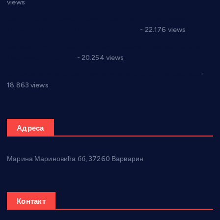
views
Саопштење и демант Дома здравља “Др Властимир
Годић” на текст који кружи фејсбуком
- 22.176 views
Јелена Вујић-Обрадовић представник Александровца у
Парламенту Србије
- 20.254 views
Откривена илегална штампарија новца код Варварина
-
18.863 views
Адреса
Марина Мариновића бб, 37260 Варварин
Контакт