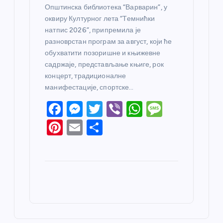
Општинска библиотека “Варварин”, у
оквиру Културног лета “Темнићки
натпис 2026”, припремила је
разноврстан програм за август, који ће
обухватити позоришне и књижевне
садржаје, представљање књиге, рок
концерт, традиционалне
манифестације, спортске…
F
M
T
Vi
W
M
a
e
w
b
h
e
Pi
E
S
c
ss
itt
er
at
ss
nt
m
h
e
e
er
s
a
er
ail
ar
b
n
A
g
e
e
o
g
p
e
st
o
er
p
k