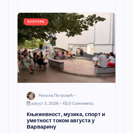
o
g
p
e
st
o
er
p
k
КУЛТУРА
Никола Петровић
август 3, 2026
0 Comments
Књижевност, музика, спорт и
уметност током августа у
Варварину