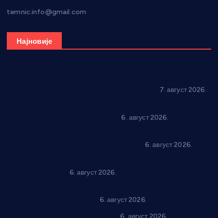
temnic.info@gmail.com
Најновије
Општина Ћићевац наставља да подржава предузетнике:
10 нових субвенција за самозапошљавање
7. август 2026.
Вражогрнци чувају традицију: “Михољски сусрети села”
уз спортска надметања и забаву
6. август 2026.
Варварин подржао 25 нових предузетника: За
самозапошљавање по 380.000 динара
6. август 2026.
“Трстеник на Морави” од 10. до 16. августа: Богат програм
за све генерације
6. август 2026.
“Да се ради и гради по твом”: Трстеник улаже 4 милиона
динара у пројекте грађана
6. август 2026.
In memoriam: Тања Вилотијевић
6. август 2026.