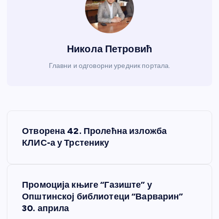
Никола Петровић
Главни и одговорни уредник портала.
К
Отворена 42. Пролећна изложба
р
КЛИС-а у Трстенику
е
Промоција књиге “Газиште” у
т
Општинској библиотеци “Варварин”
30. априла
а