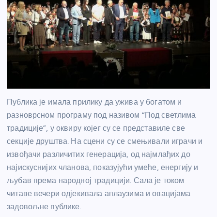
Публика је имала прилику да ужива у богатом и
разноврсном програму под називом “Под светлима
традиције”, у оквиру којег су се представиле све
секције друштва. На сцени су се смењивали играчи и
извођачи различитих генерација, од најмлађих до
најискуснијих чланова, показујући умеће, енергију и
љубав према народној традицији. Сала је током
читаве вечери одјекивала аплаузима и овацијама
задовољне публике.