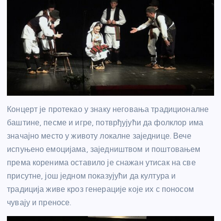
Концерт је протекао у знаку неговања традиционалне
баштине, песме и игре, потврђујући да фолклор има
значајно место у животу локалне заједнице. Вече
испуњено емоцијама, заједништвом и поштовањем
према коренима оставило је снажан утисак на све
присутне, још једном показујући да култура и
традиција живе кроз генерације које их с поносом
чувају и преносе.