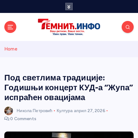
S
k
i
p
t
o
Темнићки
c
Home
o
n
информативн
t
e
Под светлима традиције:
и портал
n
Годишњи концерт КУД-а “Жупа”
t
испраћен овацијама
Никола Петровић
Култура
април 27, 2026
0 Comments