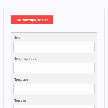
Контактирајте нас
Име
Имејл адреса
Предмет
Порука