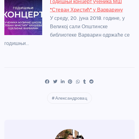
Годишњи концерт ученика МШ
"Стеван Христић" у Варварину
У среду, 20. јуна 2018. године, у
Великој сали Општинске
библиотеке Варварин одржаће се
годишњи…
Александровац