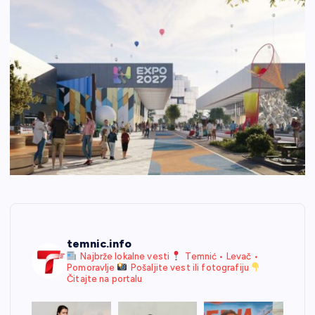
temnic.info
Najbrže lokalne vesti
Temnić • Levač •
Pomoravlje
Pošaljite vest ili fotografiju
Čitajte na portalu