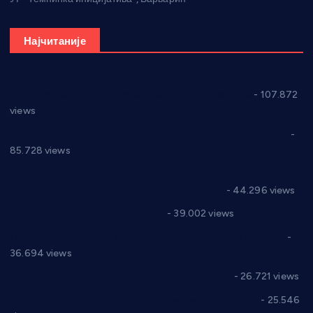
Најчитаније
СНС: Осуда говора мржње и насиља над женама
- 107.872
views
Планска искључења електричне енергије за 27.07.2022.
-
85.728 views
Горан Макрагић директор, Ђорђе Бајић спортски
директор новог прволигаша из Варварина
- 44.296 views
Цене на крушевачким пијацама
- 39.002 views
Планска искључења електричне енергије за 19.05.2021.
-
36.694 views
Реконструкција хотела “Плажа” у Варварину
- 26.721 views
Апел за помоћ породици Марковић из Варварина
- 25.546