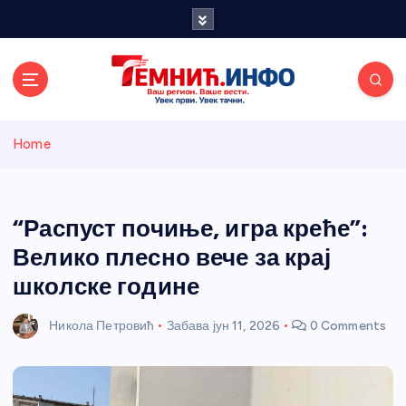
S
k
i
p
t
o
Темнићки
c
Home
o
n
информативн
t
e
“Распуст почиње, игра креће”:
и портал
n
Велико плесно вече за крај
t
школске године
Никола Петровић
Забава
јун 11, 2026
0 Comments