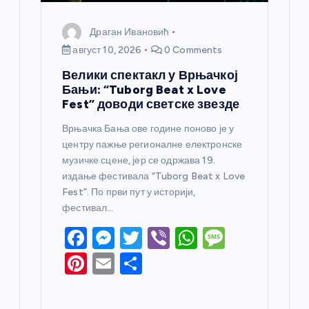
Драган Ивановић
август 10, 2026
0 Comments
Велики спектакл у Врњачкој
Бањи: “Tuborg Beat x Love
Fest” доводи светске звезде
Врњачка Бања ове године поново је у
центру пажње регионалне електронске
музичке сцене, јер се одржава 19.
издање фестивала “Tuborg Beat x Love
Fest”. По први пут у историји,
фестивал…
F
M
T
Vi
W
M
a
e
w
b
h
e
Pi
E
S
c
ss
itt
er
at
ss
nt
m
h
e
e
er
s
a
er
ail
ar