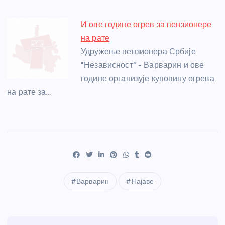
И ове године огрев за пензионере
на рате
Удружење пензионера Србије
"Независност" - Варварин и ове
године организује куповину огрева
на рате за…
Варварин
Најаве