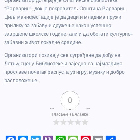
Организатор догађаја је Општинска библиотека
“Варварин”, док је покровитељ Општина Варварин.
Циљ манифестације је да деци и младима пружи
прилику за забаву и дружење након успешно
завршене школске године, али и да обогати културно-
забавни живот локалне средине.
Организатори позивају све суграђане да дођу на
Летњу сцену Библиотеке и заједно са најмлађима
прославе почетак распуста уз игру, музику и добро
расположење.
0
Гласање за чланке