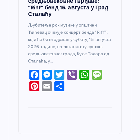
средњовековне тврђаве:
“Riff” бенд 15. августа у Град
Сталаћу
Љубитеље рок музике у општини
Ћићевац очекује концерт бенда “Riff”,
који ће бити одржан у суботу, 15. августа
2026. године, на локалитету српског
средњовековног града, Куле Тодора од
Сталаћа, у…
F
M
T
Vi
W
M
a
e
w
b
h
e
Pi
E
S
c
ss
itt
er
at
ss
nt
m
h
e
e
er
s
a
er
ail
ar
b
n
A
g
e
e
o
g
p
e
st
o
er
p