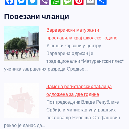
F
M
T
Vi
W
M
Pi
E
S
a
e
w
b
h
e
nt
m
h
Повезани чланци
c
ss
itt
er
at
ss
er
ail
ar
e
e
er
s
a
e
e
Варварински матуранти
b
n
A
g
st
прославили крај школске године
o
g
p
e
У пешачкој зони у центру
o
er
p
Варварина одржан је
традиционални "Матурантски плес"
k
ученика завршених разреда Средње…
Замена регистарских таблица
одложена за две године
Потпредседник Владе Републике
Србије и министар унутрашњих
послова др Небојша Стефановић
рекао је данас да…