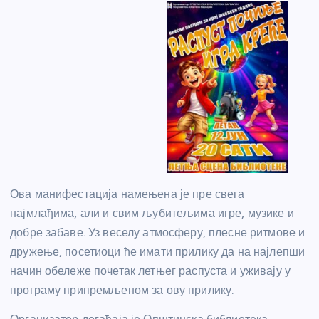
Ова манифестација намењена је пре свега
најмлађима, али и свим љубитељима игре, музике и
добре забаве. Уз веселу атмосферу, плесне ритмове и
дружење, посетиоци ће имати прилику да на најлепши
начин обележе почетак летњег распуста и уживају у
програму припремљеном за ову прилику.