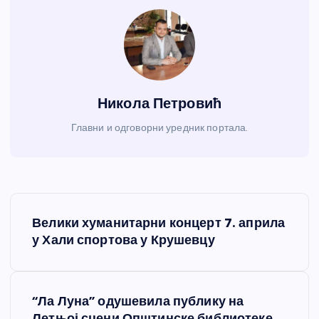
Никола Петровић
Главни и одговорни уредник портала.
К
Велики хуманитарни концерт 7. априла
р
у Хали спортова у Крушевцу
е
“Ла Луна” одушевила публику на
т
Летњој сцени Општинске библиотеке