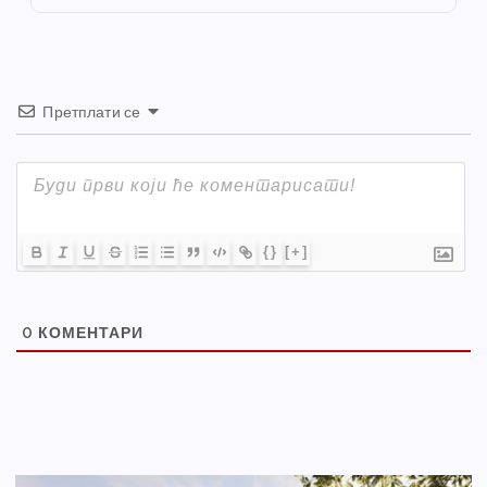
k
Претплати се
{}
[+]
0
КОМЕНТАРИ