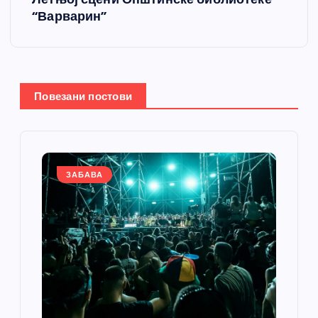
“Варварин”
а
њ
е
Повезани постови
ч
л
ЗАБАВА
а
н
к
а