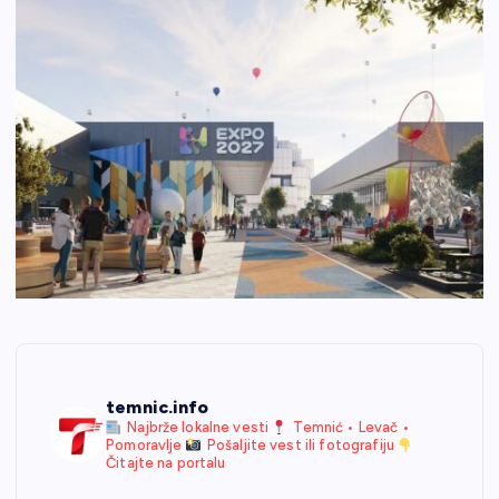
temnic.info
Najbrže lokalne vesti
Temnić • Levač •
Pomoravlje
Pošaljite vest ili fotografiju
Čitajte na portalu