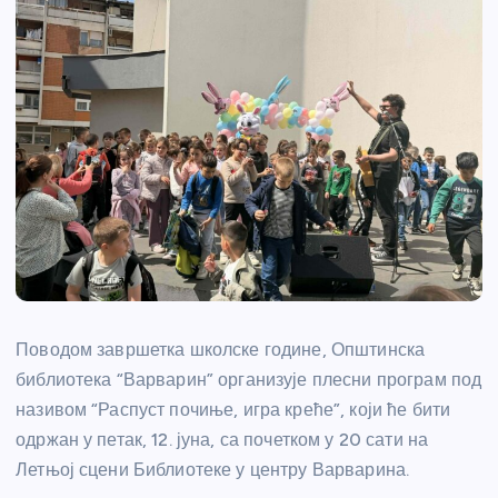
Поводом завршетка школске године, Општинска
библиотека “Варварин” организује плесни програм под
називом “Распуст почиње, игра креће”, који ће бити
одржан у петак, 12. јуна, са почетком у 20 сати на
Летњој сцени Библиотеке у центру Варварина.