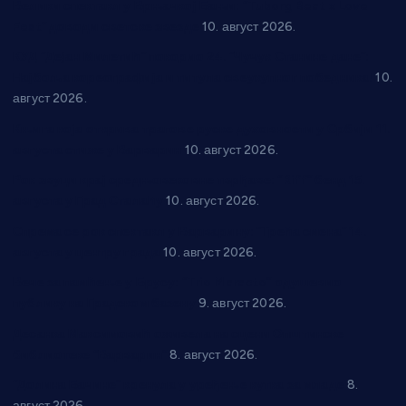
Велики спектакл у Врњачкој Бањи: “Tuborg Beat x Love
Fest” доводи светске звезде
10. август 2026.
КУД “Дејан Милетић” покорио 24. “Чучук Станине дане”:
Најбоља кореографија и титула свеукупног победника!
10.
август 2026.
Књига која открива трагове руске духовности у Србији 11.
августа стиже у Варварин
10. август 2026.
Рок звуци крај средњовековне тврђаве: “Riff” бенд 15.
августа у Град Сталаћу
10. август 2026.
Спрема се рок спектакл у Варварину: “Трећа смена” 14.
августа у центру града
10. август 2026.
Вече за памћење у Брусу: “Trio Maracto” одушевио
публику на Градском базену
9. август 2026.
Десанка Максимовић оживела на сцени Општинске
библиотеке “Варварин”
8. август 2026.
“Долина Бачине” кренула у уређење кутка за младе
8.
август 2026.