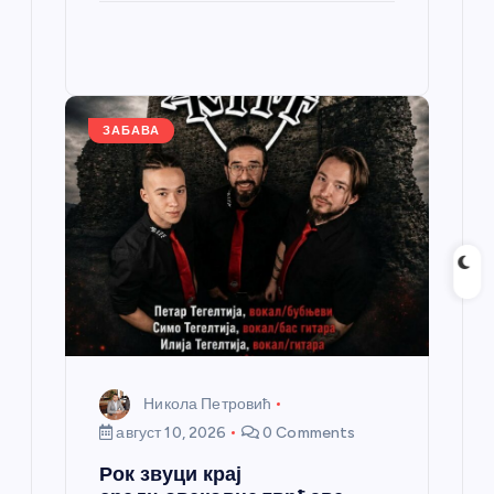
b
n
A
g
e
e
o
g
p
e
st
o
er
p
k
ЗАБАВА
Никола Петровић
август 10, 2026
0 Comments
Рок звуци крај