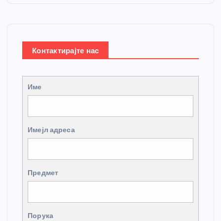
Контактирајте нас
Име
Имејл адреса
Предмет
Порука