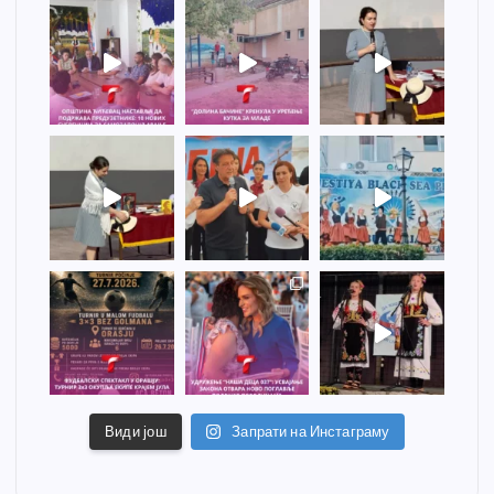
Види још
Запрати на Инстаграму