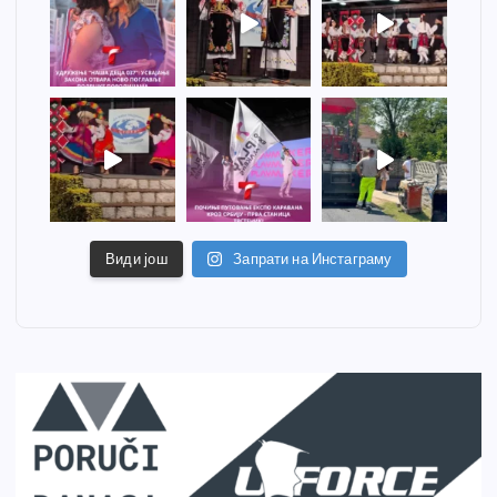
Види још
Запрати на Инстаграму