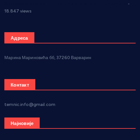
Откривена илегална штампарија новца код Варварина
-
18.847 views
Адреса
Марина Мариновића бб, 37260 Варварин
Контакт
temnic.info@gmail.com
Најновије