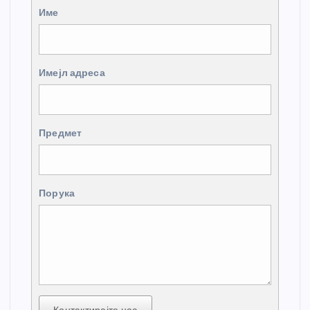
Име
Имејл адреса
Предмет
Порука