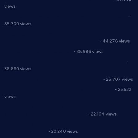
views
Планска искључења електричне енергије за 27.07.2022.
-
85.700 views
Горан Макрагић директор, Ђорђе Бајић спортски
директор новог прволигаша из Варварина
- 44.278 views
Цене на крушевачким пијацама
- 38.986 views
Планска искључења електричне енергије за 19.05.2021.
-
36.660 views
Реконструкција хотела “Плажа” у Варварину
- 26.707 views
Апел за помоћ породици Марковић из Варварина
- 25.532
views
Саопштење и демант Дома здравља “Др Властимир
Годић” на текст који кружи фејсбуком
- 22.164 views
Јелена Вујић-Обрадовић представник Александровца у
Парламенту Србије
- 20.240 views