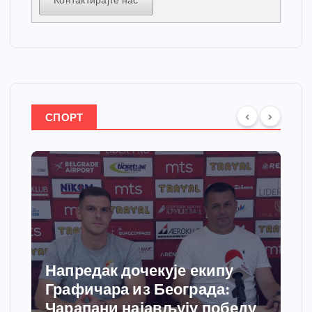
Контактирајте нас
СПОРТ
Напредак дочекује екипу
Графичара из Београда:
Чарапани најављују победу