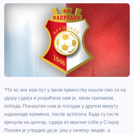
“По ко зна који пут у овом првенству нашли смо се на
удару судија и ускраћена нам је, овом приликом,
победа. Поништен нам је погодак у другом минуту
надокнаде времена, после аутогола. Када су гости
кренули на центар, судија из мрачне соби у Старој
Пазови је утврдио да је, још у зачетку акције, а