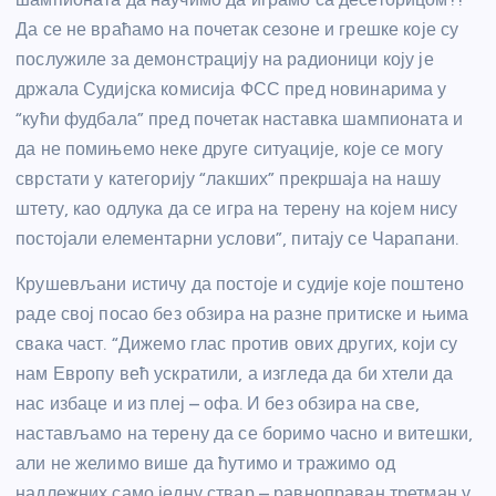
Да се не враћамо на почетак сезоне и грешке које су
послужиле за демонстрацију на радионици коју је
држала Судијска комисија ФСС пред новинарима у
“кући фудбала” пред почетак наставка шампионата и
да не помињемо неке друге ситуације, које се могу
сврстати у категорију “лакших” прекршаја на нашу
штету, као одлука да се игра на терену на којем нису
постојали елементарни услови”, питају се Чарапани.
Крушевљани истичу да постоје и судије које поштено
раде свој посао без обзира на разне притиске и њима
свака част. “Дижемо глас против ових других, који су
нам Европу већ ускратили, а изгледа да би хтели да
нас избаце и из плеј – офа. И без обзира на све,
настављамо на терену да се боримо часно и витешки,
али не желимо више да ћутимо и тражимо од
надлежних само једну ствар – равноправан третман у