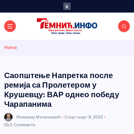
S
k
i
p
t
o
Темнићки
c
Home
o
n
информативн
t
e
Саопштење Напретка после
и портал
n
ремија са Пролетером у
t
Крушевцу: ВАР однео победу
Чарапанима
Живомир Миленковић
Спорт
март 8, 2022
0 Comments