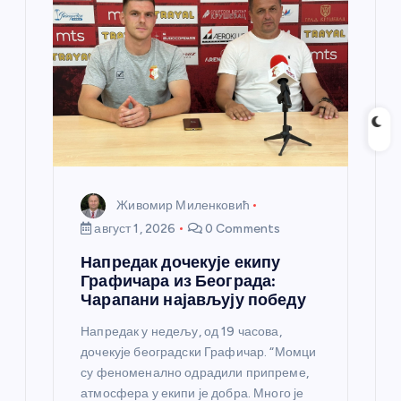
Живомир Миленковић
август 1, 2026
0 Comments
Напредак дочекује екипу
Графичара из Београда:
Чарапани најављују победу
Напредак у недељу, од 19 часова,
дочекује београдски Графичар. “Момци
су феноменално одрадили припреме,
атмосфера у екипи је добра. Много је