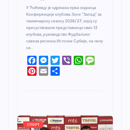
У Ћићевцу је одржана прва седница
Конференције клубова Зоне “Запад” за
такмичарску сезону 2026/27, којој су
присуствовали представници свих 12
клубова, руководство Фудбалског
савеза региона Источне Србије, на челу
са…
F
M
T
Vi
W
M
a
e
w
b
h
e
Pi
E
S
c
ss
itt
er
at
ss
nt
m
h
e
e
er
s
a
er
ail
ar
b
n
A
g
e
e
o
g
p
e
st
o
er
p
k
СПОРТ