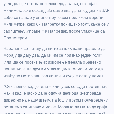
уследило је потом неколико додавања, постојао
милиметарски офсајд. За само два дана, судија из ВАР
собе се нашао у епицентру, овом приликом мерећи
милиметре, како би Напретку поништио гол”, каже се у
саопштењу Управе ФК Напредак, после утакмице са
Пролетером.
Чарапани се питају да ли то за њих важи правило да
морају да дају два, да би им се признао један гол!?
Или, да се против њих извођење пенала обавезно
понавља, а на другим утакмицама голмани могу да
изађу по метар ван гол линије и судије остају неме!
“Очигледно, кад је, или – или, увек се суди против нас.
Чак и кад је јасно да је одлука делиоца (не)правде
директно на нашу штету, па још у првом полувремену
останемо са играчем мање. Морамо ли ми то до краја
шампионата да научимо да играмо са десеторицом?!