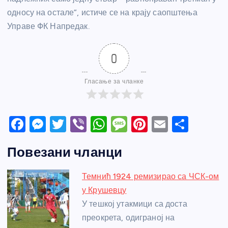
односу на остале”, истиче се на крају саопштења
Управе ФК Напредак.
0
Гласање за чланке
F
M
T
Vi
W
M
Pi
E
S
a
e
w
b
h
e
nt
m
h
Повезани чланци
c
ss
itt
er
at
ss
er
ail
ar
e
e
er
s
a
e
e
Темнић 1924 ремизирао са ЧСК-ом
b
n
A
g
st
у Крушевцу
o
g
p
e
У тешкој утакмици са доста
o
er
p
преокрета, одиграној на