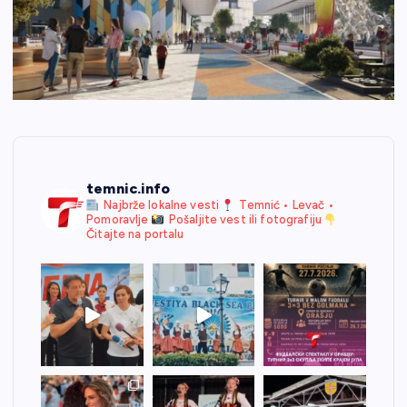
temnic.info
Najbrže lokalne vesti
Temnić • Levač •
Pomoravlje
Pošaljite vest ili fotografiju
Čitajte na portalu