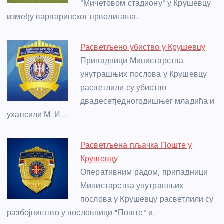
"Мичетовом стадиону" у Крушевцу
k
између варваринског прволигаша…
Расветљено убиство у Крушевцу
Припадници Министарства
унутрашњих послова у Крушевцу
расветлили су убиство
двадесетједногодишњег младића и
ухапсили М. И.…
Расветљена пљачка Поште у
Крушевцу
Оперативним радом, припадници
Министарства унутрашњих
послова у Крушевцу расветлили су
разбојништво у пословници "Поште" и…