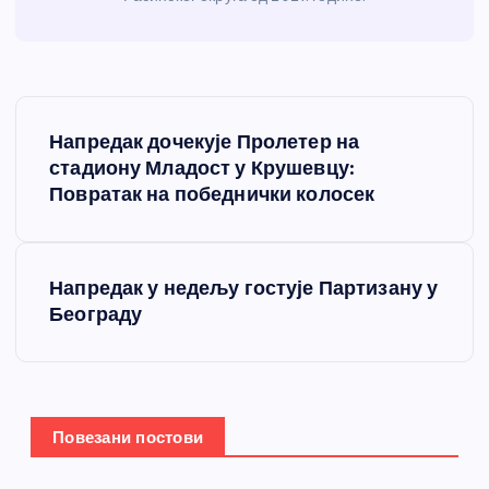
К
Напредак дочекује Пролетер на
р
стадиону Младост у Крушевцу:
Повратак на победнички колосек
е
т
Напредак у недељу гостује Партизану у
Београду
а
њ
е
Повезани постови