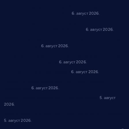
Вражогрнци чувају традицију: “Михољски сусрети села”
уз спортска надметања и забаву
6. август 2026.
Варварин подржао 25 нових предузетника: За
самозапошљавање по 380.000 динара
6. август 2026.
“Трстеник на Морави” од 10. до 16. августа: Богат програм
за све генерације
6. август 2026.
“Да се ради и гради по твом”: Трстеник улаже 4 милиона
динара у пројекте грађана
6. август 2026.
In memoriam: Тања Вилотијевић
6. август 2026.
Даница Петровић оживљава лик и дело Десанке
Максимовић
6. август 2026.
Александровац спреман за 61. “Жупску бербу”
5. август
2026.
Нова игралишта стижу у Бошњане, Доњи Катун и Парцане
5. август 2026.