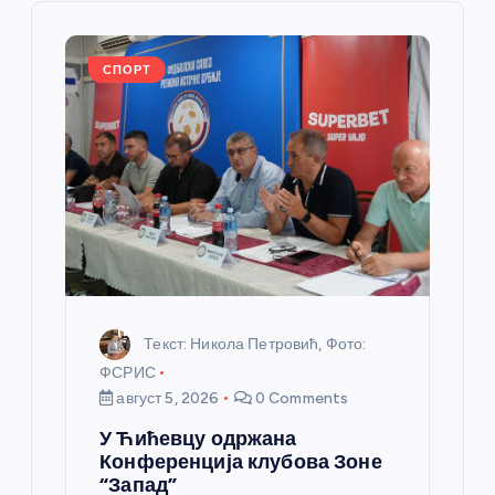
ч
л
СПОРТ
а
н
к
а
Текст: Никола Петровић, Фото:
ФСРИС
август 5, 2026
0 Comments
У Ћићевцу одржана
Конференција клубова Зоне
“Запад”