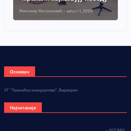
Живомир Миленковић
август 1, 2026
Оснивач
УГ “Темнићка иницијатива”, Варварин
Најчитаније
СНС: Осуда говора мржње и насиља над женама
- 107.862