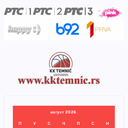
август 2026.
П
У
С
Ч
П
С
Н